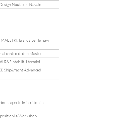
 Design Nautico e Navale
o MAESTRI: la sfida per le navi
gn al centro di due Master
 R&S: stabiliti i termini
YAT, Ship&Yacht Advanced
ne: aperte le iscrizioni per
esposizioni e Workshop