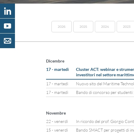
2026
2025
2024
2023
Dicembre
17 - martedì
Cluster ACT: webinar e strumen
investitori nel settore marittim
17 - martedì
Nuovo sito del Maritime Techno
17 - martedì
Bando di concorso per studenti:
Novembre
22 - venerdì
In ricordo del prof. Giorgio Con
15 - venerdì
Bando SMACT per progetti di in