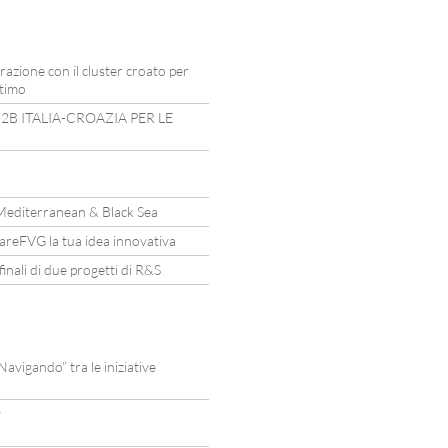
razione con il cluster croato per
ttimo
2B ITALIA-CROAZIA PER LE
Mediterranean & Black Sea
mareFVG la tua idea innovativa
nali di due progetti di R&S
vigando” tra le iniziative
y