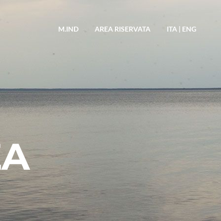
M.IND
AREA RISERVATA
ITA
|
ENG
ZA