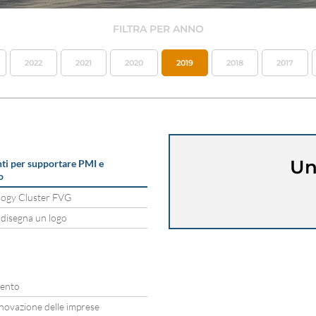
FILTRA PER ANNO
2022
2021
2020
2019
2018
2017
Un
ti per supportare PMI e
o
logy Cluster FVG
 disegna un logo
tento
novazione delle imprese