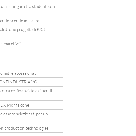
ttomarini, gara tra studenti con
ndo scende in piazza
ali di due progetti di R&S
 con mareFVG
nisti e appassionati
 CONFINDUSTRIA VG
 ricerca co-finanziata dai bandi
9, Monfalcone
e essere selezionati per un
n production technologies