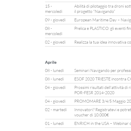
15 -
Abilità di pilotaggio tra droni so
mercoledì
il progetto “Navigando”
09 - giovedì
European Maritime Day – Naviga
08 -
Prelica e PLASTICO: gli eventi fin
mercoledì
02 - giovedì
Realizza la tua idea innovativa
Aprile
08 - lunedì
Seminari Navigando per professio
08 - lunedì
ESOF 2020 TRIESTE incontra
04 - giovedì
Prossimi risultati dell’attività di
POR-FESR 2014-2020
04 - giovedì
PROMOMARE 3/4/5 Maggio 201
02 - martedì
Innovatori? Registratevi e potret
voucher di 10.000€
01 - lunedì
ENRICH in the USA – Webinar o