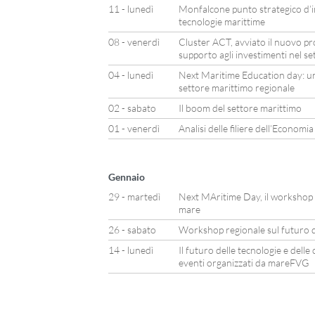
11 - lunedì
Monfalcone punto strategico d’in
tecnologie marittime
08 - venerdì
Cluster ACT, avviato il nuovo pr
supporto agli investimenti nel s
04 - lunedì
Next Maritime Education day: una
settore marittimo regionale
02 - sabato
Il boom del settore marittimo
01 - venerdì
Analisi delle filiere dell’Economi
Gennaio
29 - martedì
Next MAritime Day, il workshop pe
mare
26 - sabato
Workshop regionale sul futuro d
14 - lunedì
Il futuro delle tecnologie e dell
eventi organizzati da mareFVG