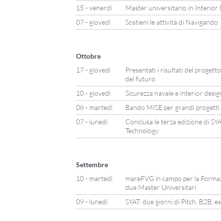
15 - venerdì
Master universitario in Interior
07 - giovedì
Sostieni le attività di Navigando
Ottobre
17 - giovedì
Presentati i risultati del progett
del futuro
10 - giovedì
Sicurezza navale e interior desi
08 - martedì
Bando MISE per grandi progetti di
07 - lunedì
Conclusa le terza edizione di S
Technology
Settembre
10 - martedì
mareFVG in campo per la Formazio
due Master Universitari
09 - lunedì
SYAT: due giorni di Pitch, B2B, 