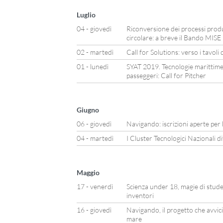
Luglio
04 - giovedì
Riconversione dei processi produ
circolare: a breve il Bando MISE
02 - martedì
Call for Solutions: verso i tavoli 
01 - lunedì
SYAT 2019. Tecnologie marittime 
passeggeri: Call for Pitcher
Giugno
06 - giovedì
Navigando: iscrizioni aperte per l
04 - martedì
I Cluster Tecnologici Nazionali d
Maggio
17 - venerdì
Scienza under 18, magie di studen
inventori
16 - giovedì
Navigando, il progetto che avvicin
mare