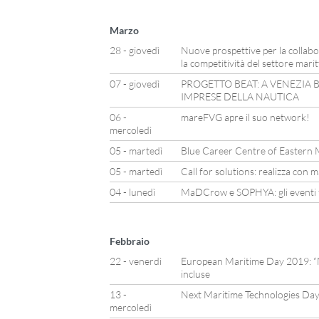
Marzo
28 - giovedì
Nuove prospettive per la collabo
la competitività del settore mari
07 - giovedì
PROGETTO BEAT: A VENEZIA B
IMPRESE DELLA NAUTICA
06 -
mareFVG apre il suo network!
mercoledì
05 - martedì
Blue Career Centre of Eastern 
05 - martedì
Call for solutions: realizza con 
04 - lunedì
MaDCrow e SOPHYA: gli eventi fi
Febbraio
22 - venerdì
European Maritime Day 2019: “Na
incluse
13 -
Next Maritime Technologies Da
mercoledì