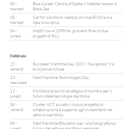
05 -
Blue Career Centre of Eastern Mediterranean &
martedì
Black Sea
05 -
Call for solutions: realizza con mareFVG la tua
martedì
idea innovativa
04 -
MaDCrow e SOPHYA: gli eventi finali di due
lunedì
progetti di R&S
Febbraio
22 -
European Maritime Day 2019: “Navigando” tra
venerdì
le iniziative incluse
13 -
Next Maritime Technologies Day
mercoledì
11 -
Monfalcone punto strategico d’incontro per il
lunedì
futuro delle tecnologie marittime
08 -
Cluster ACT, avviato il nuovo progetto di
venerdì
collaborazione e supporto agli investimenti nel
settore marittimo
04 -
Next Maritime Education day: una fotografia sul
lunedì
futuro del settore marittimo regionale