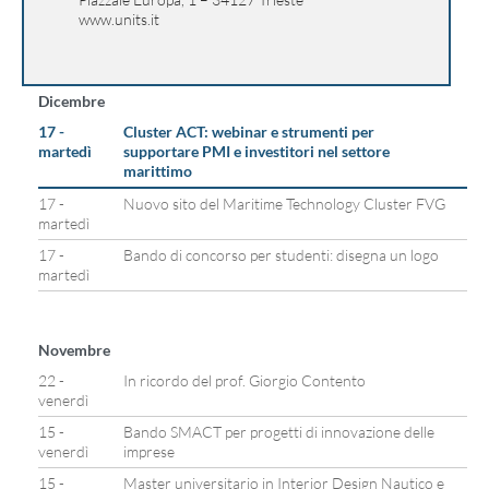
www.units.it
Dicembre
17 -
Cluster ACT: webinar e strumenti per
martedì
supportare PMI e investitori nel settore
marittimo
17 -
Nuovo sito del Maritime Technology Cluster FVG
martedì
17 -
Bando di concorso per studenti: disegna un logo
martedì
Novembre
22 -
In ricordo del prof. Giorgio Contento
venerdì
15 -
Bando SMACT per progetti di innovazione delle
venerdì
imprese
15 -
Master universitario in Interior Design Nautico e