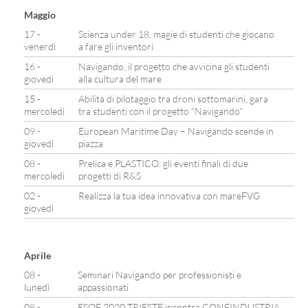
Maggio
17 -
Scienza under 18, magie di studenti che giocano
venerdì
a fare gli inventori
16 -
Navigando, il progetto che avvicina gli studenti
giovedì
alla cultura del mare
15 -
Abilità di pilotaggio tra droni sottomarini, gara
mercoledì
tra studenti con il progetto “Navigando”
09 -
European Maritime Day – Navigando scende in
giovedì
piazza
08 -
Prelica e PLASTICO: gli eventi finali di due
mercoledì
progetti di R&S
02 -
Realizza la tua idea innovativa con mareFVG
giovedì
Aprile
08 -
Seminari Navigando per professionisti e
lunedì
appassionati
08 -
ESOF 2020 TRIESTE incontra CONFINDUSTRIA