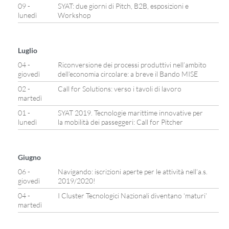
09 -
SYAT: due giorni di Pitch, B2B, esposizioni e
lunedì
Workshop
Luglio
04 -
Riconversione dei processi produttivi nell’ambito
giovedì
dell’economia circolare: a breve il Bando MISE
02 -
Call for Solutions: verso i tavoli di lavoro
martedì
01 -
SYAT 2019. Tecnologie marittime innovative per
lunedì
la mobilità dei passeggeri: Call for Pitcher
Giugno
06 -
Navigando: iscrizioni aperte per le attività nell’a.s.
giovedì
2019/2020!
04 -
I Cluster Tecnologici Nazionali diventano ‘maturi’
martedì