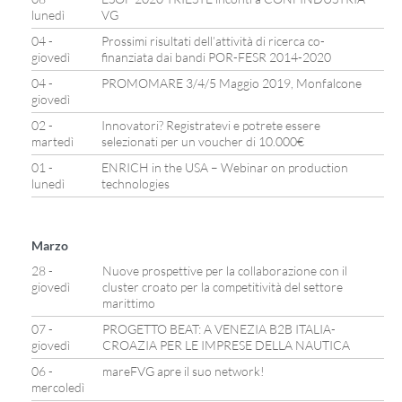
lunedì
VG
04 -
Prossimi risultati dell’attività di ricerca co-
giovedì
finanziata dai bandi POR-FESR 2014-2020
04 -
PROMOMARE 3/4/5 Maggio 2019, Monfalcone
giovedì
02 -
Innovatori? Registratevi e potrete essere
martedì
selezionati per un voucher di 10.000€
01 -
ENRICH in the USA – Webinar on production
lunedì
technologies
Marzo
28 -
Nuove prospettive per la collaborazione con il
giovedì
cluster croato per la competitività del settore
marittimo
07 -
PROGETTO BEAT: A VENEZIA B2B ITALIA-
giovedì
CROAZIA PER LE IMPRESE DELLA NAUTICA
06 -
mareFVG apre il suo network!
mercoledì