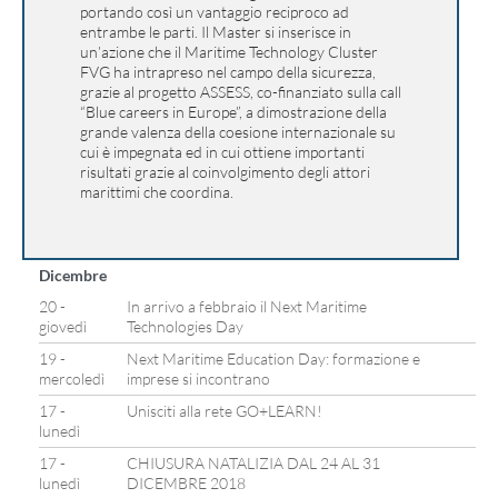
portando così un vantaggio reciproco ad
entrambe le parti. Il Master si inserisce in
un’azione che il Maritime Technology Cluster
FVG ha intrapreso nel campo della sicurezza,
grazie al progetto ASSESS, co-finanziato sulla call
“Blue careers in Europe”, a dimostrazione della
grande valenza della coesione internazionale su
cui è impegnata ed in cui ottiene importanti
risultati grazie al coinvolgimento degli attori
marittimi che coordina.
Dicembre
20 -
In arrivo a febbraio il Next Maritime
giovedì
Technologies Day
19 -
Next Maritime Education Day: formazione e
mercoledì
imprese si incontrano
17 -
Unisciti alla rete GO+LEARN!
lunedì
17 -
CHIUSURA NATALIZIA DAL 24 AL 31
lunedì
DICEMBRE 2018