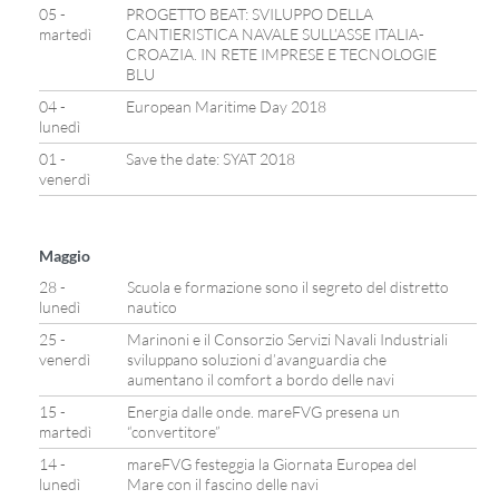
05 -
PROGETTO BEAT: SVILUPPO DELLA
martedì
CANTIERISTICA NAVALE SULL’ASSE ITALIA-
CROAZIA. IN RETE IMPRESE E TECNOLOGIE
BLU
04 -
European Maritime Day 2018
lunedì
01 -
Save the date: SYAT 2018
venerdì
Maggio
28 -
Scuola e formazione sono il segreto del distretto
lunedì
nautico
25 -
Marinoni e il Consorzio Servizi Navali Industriali
venerdì
sviluppano soluzioni d’avanguardia che
aumentano il comfort a bordo delle navi
15 -
Energia dalle onde. mareFVG presena un
martedì
“convertitore”
14 -
mareFVG festeggia la Giornata Europea del
lunedì
Mare con il fascino delle navi