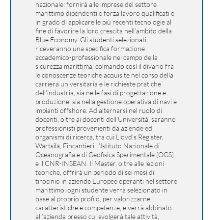
nazionale: fornirà alle imprese del settore
marittimo dipendenti e forza lavoro qualificati e
in grado di applicare le più recenti tecnologie al
fine di favorire la loro crescita nell’ambito della
Blue Economy. Gli studenti selezionati
riceveranno una specifica formazione
accademico-professionale nel campo della
sicurezza marittima, colmando così il divario fra
le conoscenze teoriche acquisite nel corso della
carriera universitaria e le richieste pratiche
dell’industria, sia nelle fasi di progettazione e
produzione, sia nella gestione operativa di navi e
impianti offshore. Ad alternarsi nel ruolo di
docenti, oltre ai docenti dell’Università, saranno
professionisti provenienti da aziende ed
organismi di ricerca, tra cui Lloyd’s Register,
Wärtsilä, Fincantieri, l’Istituto Nazionale di
Oceanografia e di Geofisica Sperimentale (OGS)
e il CNR-INSEAN. Il Master, oltre alle lezioni
teoriche, offrirà un periodo di sei mesi di
tirocinio in aziende Europee operanti nel settore
marittimo: ogni studente verrà selezionato in
base al proprio profilo, per valorizzarne
caratteristiche e competenze, e verrà abbinato
all’azienda presso cui svolgerà tale attività,