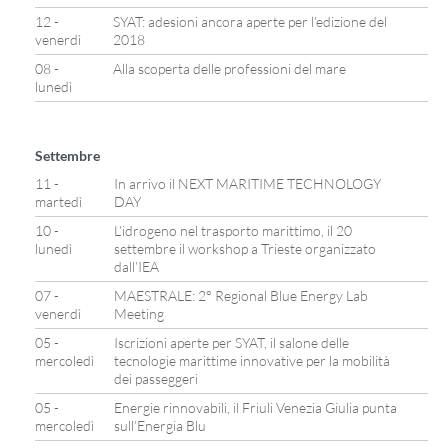
12 -
SYAT: adesioni ancora aperte per l’edizione del
venerdì
2018
08 -
Alla scoperta delle professioni del mare
lunedì
Settembre
11 -
In arrivo il NEXT MARITIME TECHNOLOGY
martedì
DAY
10 -
L’idrogeno nel trasporto marittimo, il 20
lunedì
settembre il workshop a Trieste organizzato
dall’IEA
07 -
MAESTRALE: 2° Regional Blue Energy Lab
venerdì
Meeting
05 -
Iscrizioni aperte per SYAT, il salone delle
mercoledì
tecnologie marittime innovative per la mobilità
dei passeggeri
05 -
Energie rinnovabili, il Friuli Venezia Giulia punta
mercoledì
sull’Energia Blu