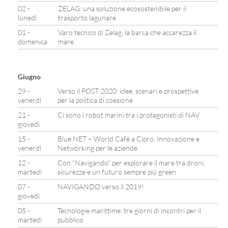
02 -
ZELAG: una soluzione ecosostenibile per il
lunedì
trasporto lagunare
01 -
Varo tecnico di Zelag, la barca che accarezza il
domenica
mare
Giugno
29 -
Verso il POST 2020: idee, scenari e prospettive
venerdì
per la politica di coesione
21 -
Ci sono i robot marini tra i protagonisti di NAV
giovedì
15 -
Blue NET – World Cafè a Cipro, Innovazione e
venerdì
Networking per le aziende
12 -
Con “Navigando” per esplorare il mare tra droni,
martedì
sicurezze e un futuro sempre più green
07 -
NAVIGANDO verso il 2019!
giovedì
05 -
Tecnologie marittime: tre giorni di incontri per il
martedì
pubblico