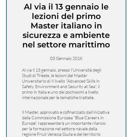
Al via il 13 gennaio le
lezioni del primo
Master italiano in
sicurezza e ambiente
nel settore marittimo
03 Gennaio 2018
Al via il 13 gennaio, presso l’Università degli
Studi di Trieste, le lezioni del Master
Universitario di II livello “Advanced Skills in
Safety, Environment and Security at Sea”, il
primo in Italia e uno dei pochissimi a livello
internazionale per le tematiche trattate.
Il Master, approvato e cofinanziato dall’iniziativa
della Commissione Europea “Blue Careers in
Europe”, rappresenterà un importante rilancio
per la formazione nel settore navale della
regione Friuli Venezia Giulia e del territorio