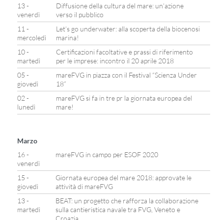
13 -
Diffusione della cultura del mare: un’azione
venerdì
verso il pubblico
11 -
Let’s go underwater: alla scoperta della biocenosi
mercoledì
marina!
10 -
Certificazioni facoltative e prassi di riferimento
martedì
per le imprese: incontro il 20 aprile 2018
05 -
mareFVG in piazza con il Festival “Scienza Under
giovedì
18”
02 -
mareFVG si fa in tre pr la giornata europea del
lunedì
mare!
Marzo
16 -
mareFVG in campo per ESOF 2020
venerdì
15 -
Giornata europea del mare 2018: approvate le
giovedì
attività di mareFVG
13 -
BEAT: un progetto che rafforza la collaborazione
martedì
sulla cantieristica navale tra FVG, Veneto e
Croazia