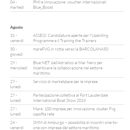
04 -
PMI e innovazione: voucher internazionali
martedì
Blue_Boost
Agosto
31 -
ASSESS: Candidature aperte per l’Upskilling
venerdì
Programme e il Training the Trainers
30 -
mareFVG in rotta verso la BARCOLANA50
giovedì
29 -
Blue NET: dall’Adriatico al Mar Nero per
mercoledì
incentivare la collaborazione nel settore
marittimo
27 -
Servizio di marketplace per le imprese
lunedì
27 -
Partecipazione collettiva al Fort Lauderdale
lunedì
International Boat Show 2018
27 -
Mare: 100 imprese per innovazione, cluster Fvg
lunedì
capofila rete
24 -
SMM di Amburgo – possibilità di incontri one-to-
venerdì
one con imprese del settore marittimo