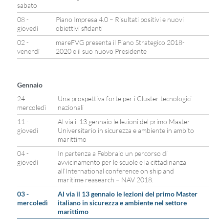
sabato
08 -
Piano Impresa 4.0 – Risultati positivi e nuovi
giovedì
obiettivi sfidanti
02 -
mareFVG presenta il Piano Strategico 2018-
venerdì
2020 e il suo nuovo Presidente
Gennaio
24 -
Una prospettiva forte per i Cluster tecnologici
mercoledì
nazionali
11 -
Al via il 13 gennaio le lezioni del primo Master
giovedì
Universitario in sicurezza e ambiente in ambito
marittimo
04 -
In partenza a Febbraio un percorso di
giovedì
avvicinamento per le scuole e la cittadinanza
all’International conference on ship and
maritime reasearch – NAV 2018.
03 -
Al via il 13 gennaio le lezioni del primo Master
mercoledì
italiano in sicurezza e ambiente nel settore
marittimo