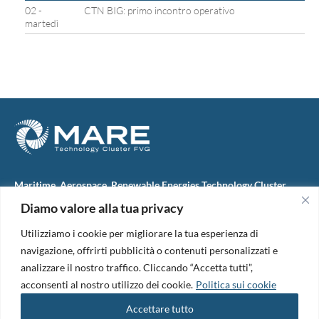
02 -
CTN BIG: primo incontro operativo
martedì
Maritime, Aerospace, Renewable Energies Technology Cluster
FVG
Diamo valore alla tua privacy
M.A.R.E. TC FVG S.c.ar.l.
Via IX Giugno, 46
Utilizziamo i cookie per migliorare la tua esperienza di
34074 Monfalcone (Italy)
tel. +39 0481 723440
navigazione, offrirti pubblicità o contenuti personalizzati e
Codice Fiscale e Partita Iva: 01138620313
analizzare il nostro traffico. Cliccando “Accetta tutti”,
PEC:
marefvg@legalmail.it
acconsenti al nostro utilizzo dei cookie.
Politica sui cookie
Codice univoco per i pagamenti: M5UXCR1
Accettare tutto
Copyright 2026. Design and development by
B42