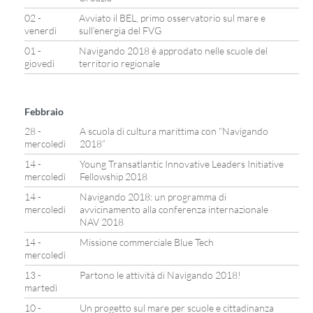
02 -
Avviato il BEL, primo osservatorio sul mare e
venerdì
sull’energia del FVG
01 -
Navigando 2018 è approdato nelle scuole del
giovedì
territorio regionale
Febbraio
28 -
A scuola di cultura marittima con “Navigando
mercoledì
2018”
14 -
Young Transatlantic Innovative Leaders Initiative
mercoledì
Fellowship 2018
14 -
Navigando 2018: un programma di
mercoledì
avvicinamento alla conferenza internazionale
NAV 2018
14 -
Missione commerciale Blue Tech
mercoledì
13 -
Partono le attività di Navigando 2018!
martedì
10 -
Un progetto sul mare per scuole e cittadinanza