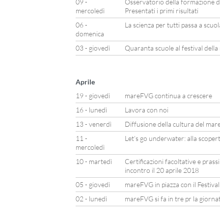
09 -
Osservatorio della formazione d
mercoledì
Presentati i primi risultati
06 -
La scienza per tutti passa a scuo
domenica
03 - giovedì
Quaranta scuole al festival della
Aprile
19 - giovedì
mareFVG continua a crescere
16 - lunedì
Lavora con noi
13 - venerdì
Diffusione della cultura del mare
11 -
Let’s go underwater: alla scoper
mercoledì
10 - martedì
Certificazioni facoltative e prass
incontro il 20 aprile 2018
05 - giovedì
mareFVG in piazza con il Festiva
02 - lunedì
mareFVG si fa in tre pr la giorn