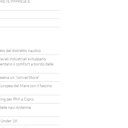
N RETE IMPRESE E
eto del distretto nautico
avali Industriali sviluppano
entano il comfort a bordo delle
sena un “convertitore”
uropea del Mare con il fascino
ing per PMI a Cipro
 delle navi Antenne
a Under 18