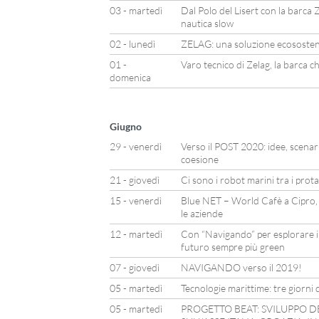
03 - martedì
Dal Polo del Lisert con la barca Z
nautica slow
02 - lunedì
ZELAG: una soluzione ecosostenib
01 -
Varo tecnico di Zelag, la barca c
domenica
Giugno
29 - venerdì
Verso il POST 2020: idee, scenari 
coesione
21 - giovedì
Ci sono i robot marini tra i prot
15 - venerdì
Blue NET – World Cafè a Cipro,
le aziende
12 - martedì
Con “Navigando” per esplorare il
futuro sempre più green
07 - giovedì
NAVIGANDO verso il 2019!
05 - martedì
Tecnologie marittime: tre giorni d
05 - martedì
PROGETTO BEAT: SVILUPPO D