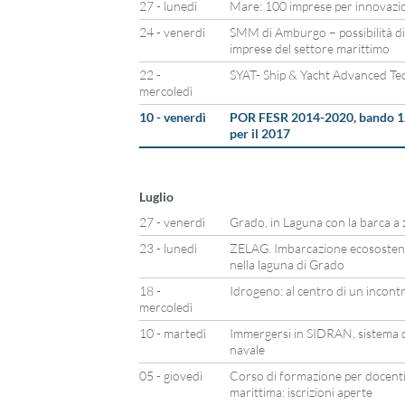
27 - lunedì
Mare: 100 imprese per innovazion
24 - venerdì
SMM di Amburgo – possibilità di
imprese del settore marittimo
22 -
SYAT- Ship & Yacht Advanced Te
mercoledì
10 - venerdì
POR FESR 2014-2020, bando 1.3
per il 2017
Luglio
27 - venerdì
Grado, in Laguna con la barca a 
23 - lunedì
ZELAG. Imbarcazione ecosostenib
nella laguna di Grado
18 -
Idrogeno: al centro di un incont
mercoledì
10 - martedì
Immergersi in SIDRAN, sistema d
navale
05 - giovedì
Corso di formazione per docenti 
marittima: iscrizioni aperte