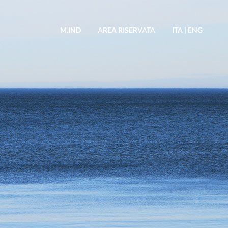
M.IND
AREA RISERVATA
ITA
|
ENG