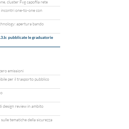
e, cluster Fvg capofila rete
 incontri one-to-one con
chnology: apertura bando
.b: pubblicate le graduatorie
zero emissioni
ile per il trasporto pubblico
ro
i design review in ambito
sulle tematiche della sicurezza