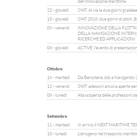
dell’innovazione marittima
22 - giovedì
SYAT. Al via la due giorni grades
15 - giovedì
SYAT 2018: due giorni di pitch, 
09 - venerdì
INNOVAZIONE DELLA FLOTTA 
DELLA NAVIGAZIONE INTERNA
RICERCHE ED APPLICAZIONI
08 - giovedì
ACTIVE: l’evento di presentazione
Ottobre
16 - martedì
Da Barcolana Job a Navigando 
12 - venerdì
SYAT: adesioni ancora aperte per
08 - lunedì
Alla scoperta delle professioni d
Settembre
11 - martedì
In arrivo il NEXT MARITIME
10 - lunedì
L’idrogeno nel trasporto maritti