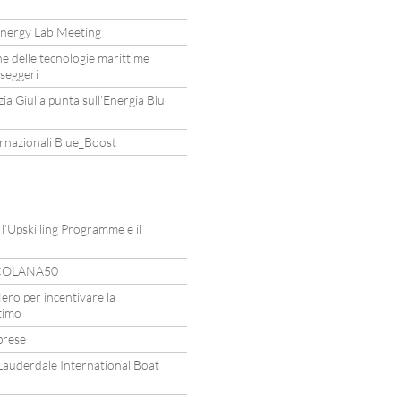
nergy Lab Meeting
one delle tecnologie marittime
sseggeri
ezia Giulia punta sull’Energia Blu
rnazionali Blue_Boost
’Upskilling Programme e il
ARCOLANA50
ero per incentivare la
timo
prese
t Lauderdale International Boat