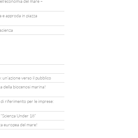
ell’economia del mare –
la e approda in piazza
 scienza
: un’azione verso il pubblico
ta della biocenosi marina!
i di riferimento per le imprese:
l “Scienza Under 18”
ata europea del mare!