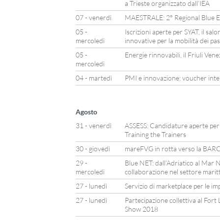
a Trieste organizzato dall’IEA
07 - venerdì
MAESTRALE: 2° Regional Blue E
05 -
Iscrizioni aperte per SYAT, il sal
mercoledì
innovative per la mobilità dei pa
05 -
Energie rinnovabili, il Friuli Ven
mercoledì
04 - martedì
PMI e innovazione: voucher inte
Agosto
31 - venerdì
ASSESS: Candidature aperte per l
Training the Trainers
30 - giovedì
mareFVG in rotta verso la B
29 -
Blue NET: dall’Adriatico al Mar N
mercoledì
collaborazione nel settore marit
27 - lunedì
Servizio di marketplace per le im
27 - lunedì
Partecipazione collettiva al For
Show 2018