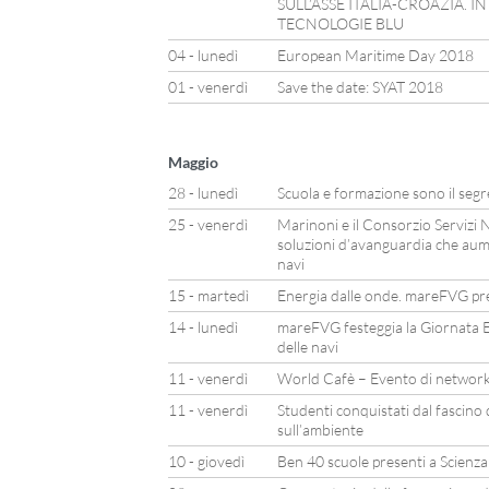
SULL’ASSE ITALIA-CROAZIA. I
TECNOLOGIE BLU
04 - lunedì
European Maritime Day 2018
01 - venerdì
Save the date: SYAT 2018
Maggio
28 - lunedì
Scuola e formazione sono il segr
25 - venerdì
Marinoni e il Consorzio Servizi N
soluzioni d’avanguardia che aum
navi
15 - martedì
Energia dalle onde. mareFVG pre
14 - lunedì
mareFVG festeggia la Giornata E
delle navi
11 - venerdì
World Cafè – Evento di network
11 - venerdì
Studenti conquistati dal fascino
sull’ambiente
10 - giovedì
Ben 40 scuole presenti a Scienz