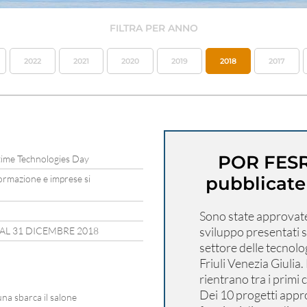
FILTRA PER ANNO
2022
2021
2020
2019
2018
2017
POR FESR 
itime Technologies Day
ormazione e imprese si
pubblicate 
Sono state approvate 
sviluppo presentati 
 AL 31 DICEMBRE 2018
settore delle tecnolo
Friuli Venezia Giulia
rientrano tra i primi 
Dei 10 progetti appr
una sbarca il salone