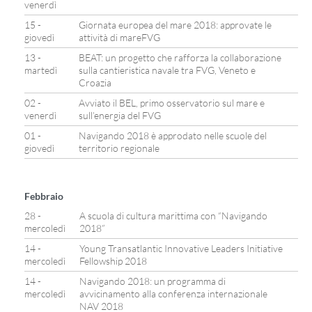
venerdì
15 -
Giornata europea del mare 2018: approvate le
giovedì
attività di mareFVG
13 -
BEAT: un progetto che rafforza la collaborazione
martedì
sulla cantieristica navale tra FVG, Veneto e
Croazia
02 -
Avviato il BEL, primo osservatorio sul mare e
venerdì
sull’energia del FVG
01 -
Navigando 2018 è approdato nelle scuole del
giovedì
territorio regionale
Febbraio
28 -
A scuola di cultura marittima con “Navigando
mercoledì
2018”
14 -
Young Transatlantic Innovative Leaders Initiative
mercoledì
Fellowship 2018
14 -
Navigando 2018: un programma di
mercoledì
avvicinamento alla conferenza internazionale
NAV 2018