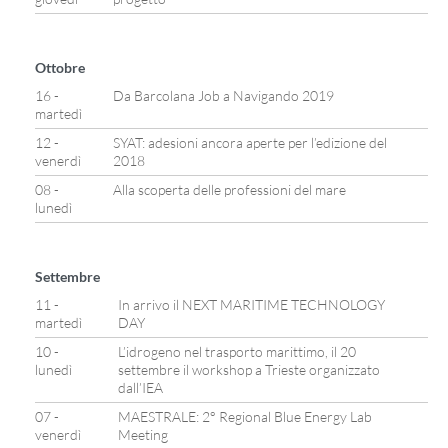
Ottobre
16 -
Da Barcolana Job a Navigando 2019
martedì
12 -
SYAT: adesioni ancora aperte per l’edizione del
venerdì
2018
08 -
Alla scoperta delle professioni del mare
lunedì
Settembre
11 -
In arrivo il NEXT MARITIME TECHNOLOGY
martedì
DAY
10 -
L’idrogeno nel trasporto marittimo, il 20
lunedì
settembre il workshop a Trieste organizzato
dall’IEA
07 -
MAESTRALE: 2° Regional Blue Energy Lab
venerdì
Meeting