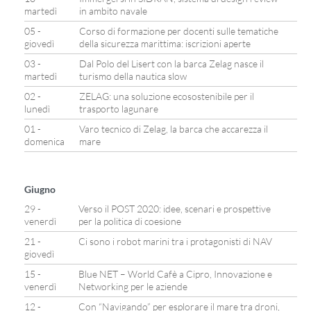
martedì
in ambito navale
05 -
Corso di formazione per docenti sulle tematiche
giovedì
della sicurezza marittima: iscrizioni aperte
03 -
Dal Polo del Lisert con la barca Zelag nasce il
martedì
turismo della nautica slow
02 -
ZELAG: una soluzione ecosostenibile per il
lunedì
trasporto lagunare
01 -
Varo tecnico di Zelag, la barca che accarezza il
domenica
mare
Giugno
29 -
Verso il POST 2020: idee, scenari e prospettive
venerdì
per la politica di coesione
21 -
Ci sono i robot marini tra i protagonisti di NAV
giovedì
15 -
Blue NET – World Cafè a Cipro, Innovazione e
venerdì
Networking per le aziende
12 -
Con “Navigando” per esplorare il mare tra droni,