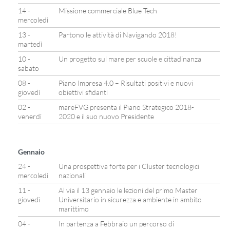
14 -
Missione commerciale Blue Tech
mercoledì
13 -
Partono le attività di Navigando 2018!
martedì
10 -
Un progetto sul mare per scuole e cittadinanza
sabato
08 -
Piano Impresa 4.0 – Risultati positivi e nuovi
giovedì
obiettivi sfidanti
02 -
mareFVG presenta il Piano Strategico 2018-
venerdì
2020 e il suo nuovo Presidente
Gennaio
24 -
Una prospettiva forte per i Cluster tecnologici
mercoledì
nazionali
11 -
Al via il 13 gennaio le lezioni del primo Master
giovedì
Universitario in sicurezza e ambiente in ambito
marittimo
04 -
In partenza a Febbraio un percorso di