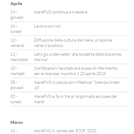
Aprile
19 -
mareFVG continua a crescere
giovedì
16 -
Lavora con noi
lunedì
13 -
Diffusione della cultura del mare: un’azione
venerdì
verso il pubblico
11 -
Let’s go underwater: alla scoperta della biocenosi
mercoledì
marina!
10 -
Certificazioni facoltative e prassi di riferimento
martedì
per le imprese: incontro il 20 aprile 2018
05 -
mareFVG in piazza con il Festival “Scienza Under
giovedì
18”
02 -
mareFVG si fa in tre pr la giornata europea del
lunedì
mare!
Marzo
16 -
mareFVG in campo per ESOF 2020