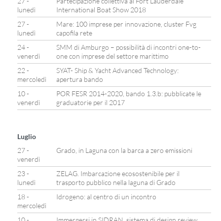
27 -
Partecipazione collettiva al Fort Lauderdale
lunedì
International Boat Show 2018
27 -
Mare: 100 imprese per innovazione, cluster Fvg
lunedì
capofila rete
24 -
SMM di Amburgo – possibilità di incontri one-to-
venerdì
one con imprese del settore marittimo
22 -
SYAT- Ship & Yacht Advanced Technology:
mercoledì
apertura bando
10 -
POR FESR 2014-2020, bando 1.3.b: pubblicate le
venerdì
graduatorie per il 2017
Luglio
27 -
Grado, in Laguna con la barca a zero emissioni
venerdì
23 -
ZELAG. Imbarcazione ecosostenibile per il
lunedì
trasporto pubblico nella laguna di Grado
18 -
Idrogeno: al centro di un incontro
mercoledì
10 -
Immergersi in SIDRAN, sistema di design review