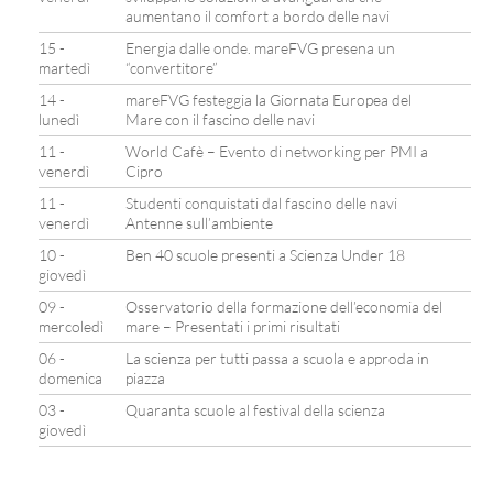
aumentano il comfort a bordo delle navi
15 -
Energia dalle onde. mareFVG presena un
martedì
“convertitore”
14 -
mareFVG festeggia la Giornata Europea del
lunedì
Mare con il fascino delle navi
11 -
World Cafè – Evento di networking per PMI a
venerdì
Cipro
11 -
Studenti conquistati dal fascino delle navi
venerdì
Antenne sull’ambiente
10 -
Ben 40 scuole presenti a Scienza Under 18
giovedì
09 -
Osservatorio della formazione dell’economia del
mercoledì
mare – Presentati i primi risultati
06 -
La scienza per tutti passa a scuola e approda in
domenica
piazza
03 -
Quaranta scuole al festival della scienza
giovedì