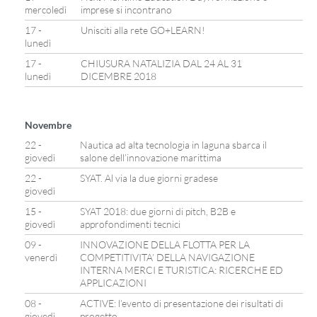
mercoledì
imprese si incontrano
17 -
Unisciti alla rete GO+LEARN!
lunedì
17 -
CHIUSURA NATALIZIA DAL 24 AL 31
lunedì
DICEMBRE 2018
Novembre
22 -
Nautica ad alta tecnologia in laguna sbarca il
giovedì
salone dell’innovazione marittima
22 -
SYAT. Al via la due giorni gradese
giovedì
15 -
SYAT 2018: due giorni di pitch, B2B e
giovedì
approfondimenti tecnici
09 -
INNOVAZIONE DELLA FLOTTA PER LA
venerdì
COMPETITIVITA’ DELLA NAVIGAZIONE
INTERNA MERCI E TURISTICA: RICERCHE ED
APPLICAZIONI
08 -
ACTIVE: l’evento di presentazione dei risultati di
giovedì
progetto