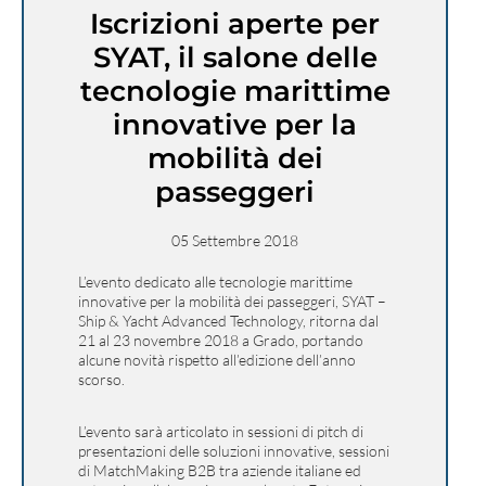
Iscrizioni aperte per
SYAT, il salone delle
tecnologie marittime
innovative per la
mobilità dei
passeggeri
05 Settembre 2018
L’evento dedicato alle tecnologie marittime
innovative per la mobilità dei passeggeri, SYAT –
Ship & Yacht Advanced Technology, ritorna dal
21 al 23 novembre 2018 a Grado, portando
alcune novità rispetto all’edizione dell’anno
scorso.
L’evento sarà articolato in sessioni di pitch di
presentazioni delle soluzioni innovative, sessioni
di MatchMaking B2B tra aziende italiane ed