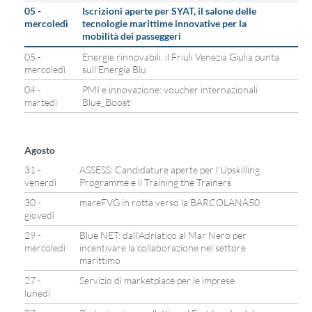
05 -
Iscrizioni aperte per SYAT, il salone delle
mercoledì
tecnologie marittime innovative per la
mobilità dei passeggeri
05 -
Energie rinnovabili, il Friuli Venezia Giulia punta
mercoledì
sull’Energia Blu
04 -
PMI e innovazione: voucher internazionali
martedì
Blue_Boost
Agosto
31 -
ASSESS: Candidature aperte per l’Upskilling
venerdì
Programme e il Training the Trainers
30 -
mareFVG in rotta verso la BARCOLANA50
giovedì
29 -
Blue NET: dall’Adriatico al Mar Nero per
mercoledì
incentivare la collaborazione nel settore
marittimo
27 -
Servizio di marketplace per le imprese
lunedì