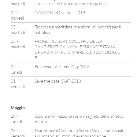
martedì
sicurezze e un futuro sempre più green
07 -
NAVIGANDO verso il 2019!
giovedì
05 -
Tecnologie marittime: tre giorni di incontri per il
martedì
pubblico
05 -
PROGETTO BEAT: SVILUPPO DELLA
martedì
CANTIERISTICA NAVALE SULL’ASSE ITALIA-
CROAZIA. IN RETE IMPRESE E TECNOLOGIE
BLU
04 -
European Maritime Day 2018
lunedì
01 -
Save the date: SYAT 2018
venerdì
Maggio
28 -
Scuola e formazione sono il segreto del distretto
lunedì
nautico
25 -
Marinoni e il Consorzio Servizi Navali Industriali
venerdì
sviluppano soluzioni d’avanguardia che