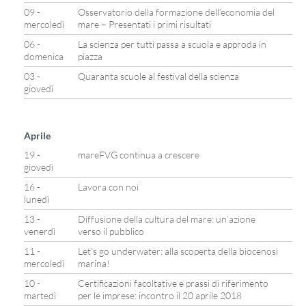
09 -
Osservatorio della formazione dell’economia del
mercoledì
mare – Presentati i primi risultati
06 -
La scienza per tutti passa a scuola e approda in
domenica
piazza
03 -
Quaranta scuole al festival della scienza
giovedì
Aprile
19 -
mareFVG continua a crescere
giovedì
16 -
Lavora con noi
lunedì
13 -
Diffusione della cultura del mare: un’azione
venerdì
verso il pubblico
11 -
Let’s go underwater: alla scoperta della biocenosi
mercoledì
marina!
10 -
Certificazioni facoltative e prassi di riferimento
martedì
per le imprese: incontro il 20 aprile 2018