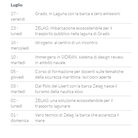
Luglio
27 -
Grado, in Laguna con la barca a zero emissioni
venerdì
23 -
ZELAG. Imbarcazione ecosostenibile per il
lunedì
trasporto pubblico nella laguna di Grado
18 -
Idrogeno: al centro di un incontro
mercoledì
10 -
Immergersi in SIDRAN, sistema di design review
martedì
in ambito navale
05 -
Corso di formazione per docenti sulle tematiche
giovedì
della sicurezza marittima: iscrizioni aperte
03 -
Dal Polo del Lisert con la barca Zelag nasce il
martedì
turismo della nautica slow
02 -
ZELAG: una soluzione ecosostenibile per il
lunedì
trasporto lagunare
01 -
Varo tecnico di Zelag, la barca che accarezza il
domenica
mare