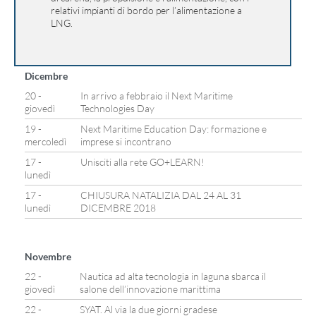
relativi impianti di bordo per l’alimentazione a
LNG.
Dicembre
20 -
In arrivo a febbraio il Next Maritime
giovedì
Technologies Day
19 -
Next Maritime Education Day: formazione e
mercoledì
imprese si incontrano
17 -
Unisciti alla rete GO+LEARN!
lunedì
17 -
CHIUSURA NATALIZIA DAL 24 AL 31
lunedì
DICEMBRE 2018
Novembre
22 -
Nautica ad alta tecnologia in laguna sbarca il
giovedì
salone dell’innovazione marittima
22 -
SYAT. Al via la due giorni gradese