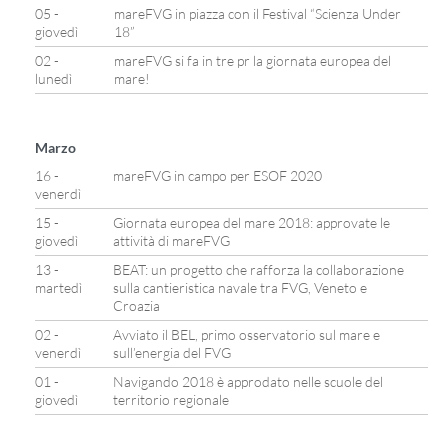
05 -
mareFVG in piazza con il Festival “Scienza Under
giovedì
18”
02 -
mareFVG si fa in tre pr la giornata europea del
lunedì
mare!
Marzo
16 -
mareFVG in campo per ESOF 2020
venerdì
15 -
Giornata europea del mare 2018: approvate le
giovedì
attività di mareFVG
13 -
BEAT: un progetto che rafforza la collaborazione
martedì
sulla cantieristica navale tra FVG, Veneto e
Croazia
02 -
Avviato il BEL, primo osservatorio sul mare e
venerdì
sull’energia del FVG
01 -
Navigando 2018 è approdato nelle scuole del
giovedì
territorio regionale