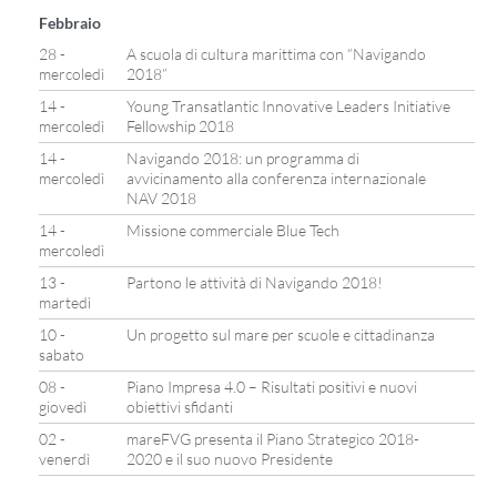
Febbraio
28 -
A scuola di cultura marittima con “Navigando
mercoledì
2018”
14 -
Young Transatlantic Innovative Leaders Initiative
mercoledì
Fellowship 2018
14 -
Navigando 2018: un programma di
mercoledì
avvicinamento alla conferenza internazionale
NAV 2018
14 -
Missione commerciale Blue Tech
mercoledì
13 -
Partono le attività di Navigando 2018!
martedì
10 -
Un progetto sul mare per scuole e cittadinanza
sabato
08 -
Piano Impresa 4.0 – Risultati positivi e nuovi
giovedì
obiettivi sfidanti
02 -
mareFVG presenta il Piano Strategico 2018-
venerdì
2020 e il suo nuovo Presidente