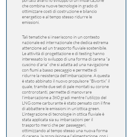
portato avanti lo sviluppo di un’imbarcazione
che combina nuove tecnologie in grado di
ottimizzare costi di costruzione e bilancio
energetico e al tempo stesso ridurre le
emissioni.
Tali tematiche si inseriscono in un contesto
nazionale ed internazionale che dedica estrema
attenzione ad un trasporto fluviale sostenibile.
Le attività di progettazione e di testing hanno
interessato lo sviluppo di una forma di carena “a
cuscino d’aria” che si adatta ad una navigazione
con fiumi a basso pescaggio e permette di
ridurre la resistenza dell’imbarcazione. A questa
è stato abbinato il nuovo propulsore “Bivortix” il
quale, tramite due set di pale montati su corone
controrotanti, permette di manovrare
l’imbarcazione a 360 gradi mentre l’utilizzo del
LNG come carburante è stato pensato con il fine
di abbattere le emissioni in un’ottica green.
L’integrazione di tecnologie in ottica fluviale è
stata applicata sia su imbarcazioni per il
trasporto merci che per passeggeri,
ottimizzando al tempo stesso una nuova forma
di carena, la propulsione e l’alimentazione, con i