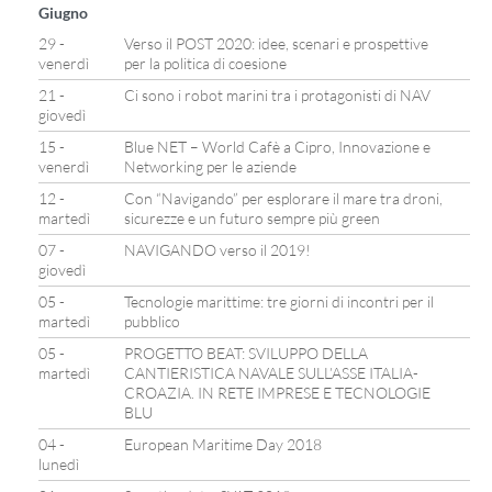
Giugno
29 -
Verso il POST 2020: idee, scenari e prospettive
venerdì
per la politica di coesione
21 -
Ci sono i robot marini tra i protagonisti di NAV
giovedì
15 -
Blue NET – World Cafè a Cipro, Innovazione e
venerdì
Networking per le aziende
12 -
Con “Navigando” per esplorare il mare tra droni,
martedì
sicurezze e un futuro sempre più green
07 -
NAVIGANDO verso il 2019!
giovedì
05 -
Tecnologie marittime: tre giorni di incontri per il
martedì
pubblico
05 -
PROGETTO BEAT: SVILUPPO DELLA
martedì
CANTIERISTICA NAVALE SULL’ASSE ITALIA-
CROAZIA. IN RETE IMPRESE E TECNOLOGIE
BLU
04 -
European Maritime Day 2018
lunedì