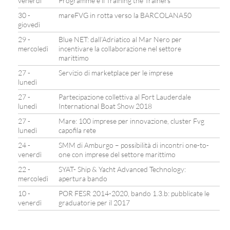
venerdì
Programme e il Training the Trainers
30 -
mareFVG in rotta verso la BARCOLANA50
giovedì
29 -
Blue NET: dall’Adriatico al Mar Nero per
mercoledì
incentivare la collaborazione nel settore
marittimo
27 -
Servizio di marketplace per le imprese
lunedì
27 -
Partecipazione collettiva al Fort Lauderdale
lunedì
International Boat Show 2018
27 -
Mare: 100 imprese per innovazione, cluster Fvg
lunedì
capofila rete
24 -
SMM di Amburgo – possibilità di incontri one-to-
venerdì
one con imprese del settore marittimo
22 -
SYAT- Ship & Yacht Advanced Technology:
mercoledì
apertura bando
10 -
POR FESR 2014-2020, bando 1.3.b: pubblicate le
venerdì
graduatorie per il 2017