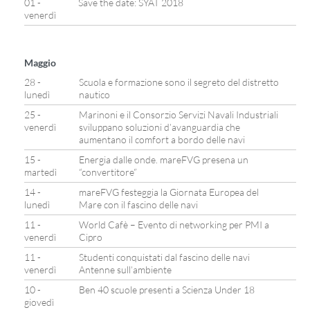
01 -
Save the date: SYAT 2018
venerdì
Maggio
28 -
Scuola e formazione sono il segreto del distretto
lunedì
nautico
25 -
Marinoni e il Consorzio Servizi Navali Industriali
venerdì
sviluppano soluzioni d’avanguardia che
aumentano il comfort a bordo delle navi
15 -
Energia dalle onde. mareFVG presena un
martedì
“convertitore”
14 -
mareFVG festeggia la Giornata Europea del
lunedì
Mare con il fascino delle navi
11 -
World Cafè – Evento di networking per PMI a
venerdì
Cipro
11 -
Studenti conquistati dal fascino delle navi
venerdì
Antenne sull’ambiente
10 -
Ben 40 scuole presenti a Scienza Under 18
giovedì