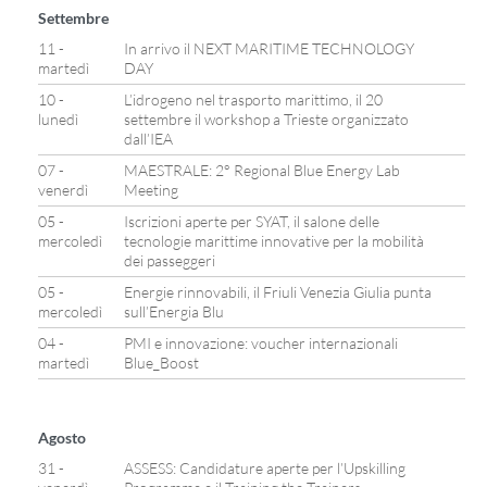
Settembre
11 -
In arrivo il NEXT MARITIME TECHNOLOGY
martedì
DAY
10 -
L’idrogeno nel trasporto marittimo, il 20
lunedì
settembre il workshop a Trieste organizzato
dall’IEA
07 -
MAESTRALE: 2° Regional Blue Energy Lab
venerdì
Meeting
05 -
Iscrizioni aperte per SYAT, il salone delle
mercoledì
tecnologie marittime innovative per la mobilità
dei passeggeri
05 -
Energie rinnovabili, il Friuli Venezia Giulia punta
mercoledì
sull’Energia Blu
04 -
PMI e innovazione: voucher internazionali
martedì
Blue_Boost
Agosto
31 -
ASSESS: Candidature aperte per l’Upskilling