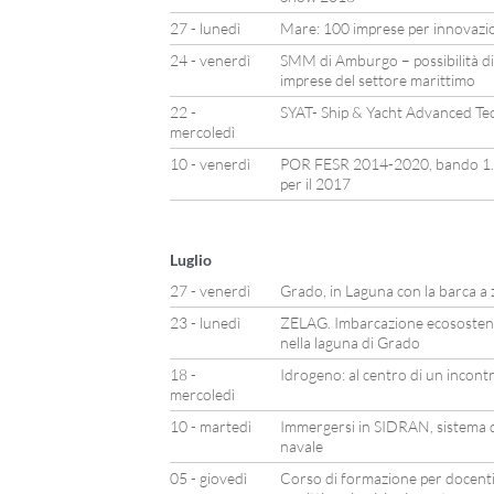
27 - lunedì
Mare: 100 imprese per innovazion
24 - venerdì
SMM di Amburgo – possibilità di
imprese del settore marittimo
22 -
SYAT- Ship & Yacht Advanced Te
mercoledì
10 - venerdì
POR FESR 2014-2020, bando 1.3.
per il 2017
Luglio
27 - venerdì
Grado, in Laguna con la barca a 
23 - lunedì
ZELAG. Imbarcazione ecosostenib
nella laguna di Grado
18 -
Idrogeno: al centro di un incont
mercoledì
10 - martedì
Immergersi in SIDRAN, sistema d
navale
05 - giovedì
Corso di formazione per docenti 