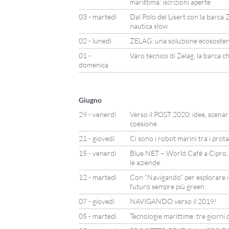
marittima: iscrizioni aperte
03 - martedì
Dal Polo del Lisert con la barca Z
nautica slow
02 - lunedì
ZELAG: una soluzione ecosostenib
01 -
Varo tecnico di Zelag, la barca c
domenica
Giugno
29 - venerdì
Verso il POST 2020: idee, scenari 
coesione
21 - giovedì
Ci sono i robot marini tra i prot
15 - venerdì
Blue NET – World Cafè a Cipro,
le aziende
12 - martedì
Con “Navigando” per esplorare il
futuro sempre più green
07 - giovedì
NAVIGANDO verso il 2019!
05 - martedì
Tecnologie marittime: tre giorni d