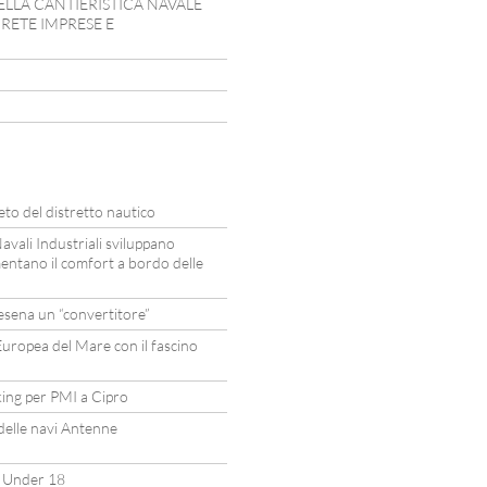
ELLA CANTIERISTICA NAVALE
N RETE IMPRESE E
eto del distretto nautico
avali Industriali sviluppano
entano il comfort a bordo delle
sena un “convertitore”
uropea del Mare con il fascino
ing per PMI a Cipro
 delle navi Antenne
a Under 18