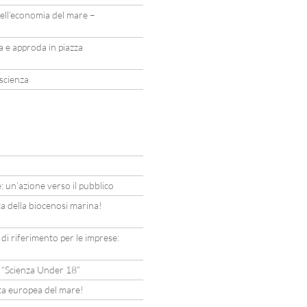
ell’economia del mare –
la e approda in piazza
 scienza
: un’azione verso il pubblico
ta della biocenosi marina!
i di riferimento per le imprese:
l “Scienza Under 18”
ata europea del mare!