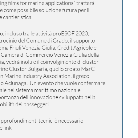
g films for marine applications” tratterà
cole come possibile soluzione futura per il
 cantieristica.
o, incluso tra le attività proESOF 2020,
atrocinio del Comune di Grado, il supporto
a Friuli Venezia Giulia, Crédit Agricole e
e Camera di Commercio Venezia Giulia della
a, vedrà inoltre il coinvolgimento di cluster
Marine Cluster Bulgaria, quello croato MarC
an Marine Industry Association, il greco
olo Aclunaga. Un evento che vuole confermare
iale nel sistema marittimo nazionale,
ortanza dell’innovazione sviluppata nella
mobilità dei passeggeri.
 approfondimenti tecnici è necessario
e link