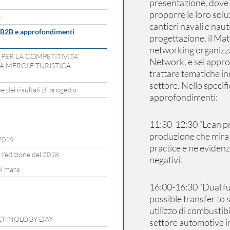
presentazione, dove 
proporre le loro sol
e
cantieri navali e naut
, B2B e approfondimenti
progettazione, il Ma
networking organizz
PER LA COMPETITIVITA’
Network, e sei approf
 MERCI E TURISTICA:
trattare tematiche in
settore. Nello specif
 dei risultati di progetto
approfondimenti:
11:30-12:30 “Lean pro
produzione che mira a
2019
practice e ne evidenz
 l’edizione del 2018
negativi.
el mare
16:00-16:30 “Dual fu
possible transfer to 
utilizzo di combustibil
 TECHNOLOGY DAY
settore automotive in