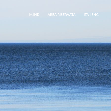
M.IND
AREA RISERVATA
ITA
|
ENG