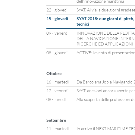
dell’innovazione marittima
22 - giovedì
SYAT. Al via la due giorni grades
15 - giovedì
SYAT 2018: due giorni di pitch
tecnici
09 - venerdì
INNOVAZIONE DELLA FLOTTA 
DELLA NAVIGAZIONE INTERNA
RICERCHE ED APPLICAZIONI
08 - giovedì
ACTIVE: l’evento di presentazione
Ottobre
16 - martedì
Da Barcolana Job a Navigando 
12 - venerdì
SYAT: adesioni ancora aperte per
08 - lunedì
Alla scoperta delle professioni d
Settembre
11 - martedì
In arrivo il NEXT MARITIME