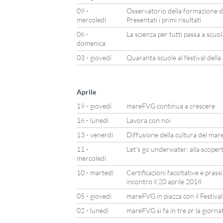
09 -
Osservatorio della formazione d
mercoledì
Presentati i primi risultati
06 -
La scienza per tutti passa a scuo
domenica
03 - giovedì
Quaranta scuole al festival della
Aprile
19 - giovedì
mareFVG continua a crescere
16 - lunedì
Lavora con noi
13 - venerdì
Diffusione della cultura del mare
11 -
Let’s go underwater: alla scoper
mercoledì
10 - martedì
Certificazioni facoltative e prass
incontro il 20 aprile 2018
05 - giovedì
mareFVG in piazza con il Festiva
02 - lunedì
mareFVG si fa in tre pr la giorn