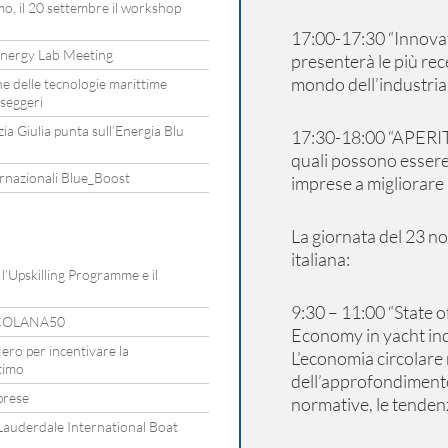
mo, il 20 settembre il workshop
17:00-17:30 “Innovati
nergy Lab Meeting
presenterà le più rece
mondo dell’industria 
one delle tecnologie marittime
sseggeri
ezia Giulia punta sull’Energia Blu
17:30-18:00 “APERIT
quali possono essere
rnazionali Blue_Boost
imprese a migliorare 
La giornata del 23 n
italiana:
’Upskilling Programme e il
9:30 – 11:00
“State o
ARCOLANA50
Economy in yacht ind
ero per incentivare la
L’economia circolare 
timo
dell’approfondimento, 
prese
normative, le tendenz
t Lauderdale International Boat