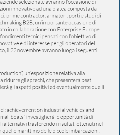
aziende selezionate avranno l’occasione di
uzioni innovative ad una platea composta da
ici, prime contractor, armatori, porti e studi di
tchmaking B2B, un’importante occasione di
ato in collaborazione con Enterprise Europe
ondimenti tecnici pensati con l’obiettivo di
novative e di interesse per gli operatori del
ico, il 22 novembre avranno luogo i seguenti
duction”, un’esposizione relativa alla
 ridurre gli sprechi, che presenterà best
ierà gli aspetti positivi ed eventualmente quelli
el: achievement on industrial vehicles and
small boats” investigherà le opportunità di
i alternativi trasferendo i risultati ottenuti nel
 quello marittimo delle piccole imbarcazioni.