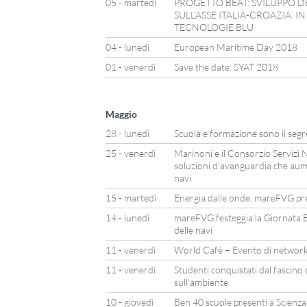
05 - martedì
PROGETTO BEAT: SVILUPPO D
SULL’ASSE ITALIA-CROAZIA. I
TECNOLOGIE BLU
04 - lunedì
European Maritime Day 2018
01 - venerdì
Save the date: SYAT 2018
Maggio
28 - lunedì
Scuola e formazione sono il segr
25 - venerdì
Marinoni e il Consorzio Servizi N
soluzioni d’avanguardia che aum
navi
15 - martedì
Energia dalle onde. mareFVG pre
14 - lunedì
mareFVG festeggia la Giornata E
delle navi
11 - venerdì
World Cafè – Evento di network
11 - venerdì
Studenti conquistati dal fascino
sull’ambiente
10 - giovedì
Ben 40 scuole presenti a Scienz