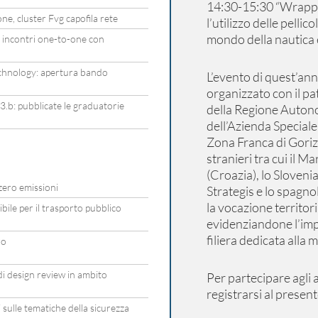
14:30-15:30 “Wrappin
e, cluster Fvg capofila rete
l’utilizzo delle pelli
mondo della nautica e
 incontri one-to-one con
chnology: apertura bando
L’evento di quest’ann
organizzato con il p
b: pubblicate le graduatorie
della Regione Autonom
dell’Azienda Special
Zona Franca di Gorizi
stranieri tra cui il 
(Croazia), lo Sloveni
zero emissioni
Strategis e lo spagn
la vocazione territor
ile per il trasporto pubblico
evidenziandone l’imp
filiera dedicata alla 
ro
i design review in ambito
Per partecipare agli
registrarsi al present
sulle tematiche della sicurezza