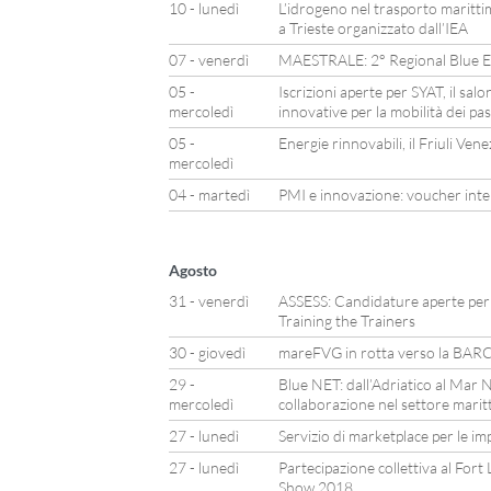
10 - lunedì
L’idrogeno nel trasporto maritti
a Trieste organizzato dall’IEA
07 - venerdì
MAESTRALE: 2° Regional Blue E
05 -
Iscrizioni aperte per SYAT, il sal
mercoledì
innovative per la mobilità dei pa
05 -
Energie rinnovabili, il Friuli Ven
mercoledì
04 - martedì
PMI e innovazione: voucher inte
Agosto
31 - venerdì
ASSESS: Candidature aperte per l
Training the Trainers
30 - giovedì
mareFVG in rotta verso la B
29 -
Blue NET: dall’Adriatico al Mar N
mercoledì
collaborazione nel settore marit
27 - lunedì
Servizio di marketplace per le im
27 - lunedì
Partecipazione collettiva al For
Show 2018