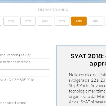
FILTRA PER ANNO
2022
2021
2020
2019
2018
2017
SYAT 2018: 
itime Technologies Day
ormazione e imprese si
appr
Nella cornice del Pal
svolgerà dal 22 al 2
 AL 31 DICEMBRE 2018
Ship&Yacht Advanced 
tecnologie marittime 
organizzato dal Mar
Aries. SYAT si basa s
una sbarca il salone