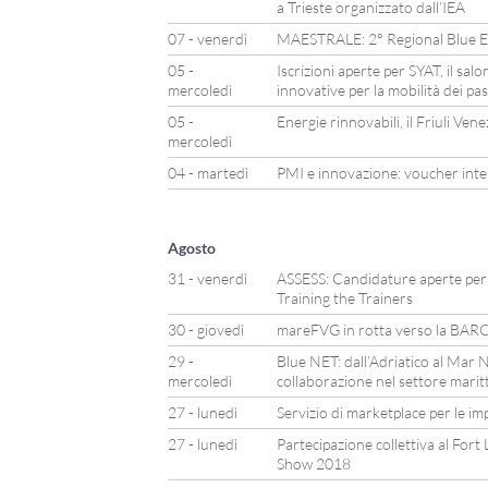
a Trieste organizzato dall’IEA
07 - venerdì
MAESTRALE: 2° Regional Blue E
05 -
Iscrizioni aperte per SYAT, il sal
mercoledì
innovative per la mobilità dei pa
05 -
Energie rinnovabili, il Friuli Ven
mercoledì
04 - martedì
PMI e innovazione: voucher inte
Agosto
31 - venerdì
ASSESS: Candidature aperte per l
Training the Trainers
30 - giovedì
mareFVG in rotta verso la B
29 -
Blue NET: dall’Adriatico al Mar N
mercoledì
collaborazione nel settore marit
27 - lunedì
Servizio di marketplace per le im
27 - lunedì
Partecipazione collettiva al For
Show 2018