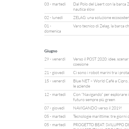
03 - martedì
Dal Polo del Lisert con la barca Z
nautica slow
02 - lunedì
ZELAG: una soluzione ecosostenib
01 -
Varo tecnico di Zelag, la barca c
domenica
Giugno
29 - venerdì
Verso il POST 2020: idee, scenari 
coesione
21 - giovedì
Ci sono i robot marini tra i prot
15 - venerdì
Blue NET – World Cafè a Cipro,
le aziende
12 - martedì
Con “Navigando” per esplorare il
futuro sempre più green
07 - giovedì
NAVIGANDO verso il 2019!
05 - martedì
Tecnologie marittime: tre giorni d
05 - martedì
PROGETTO BEAT: SVILUPPO D