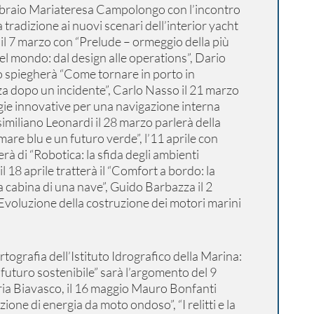
ebbraio Mariateresa Campolongo con l’incontro
 tradizione ai nuovi scenari dell’interior yacht
il 7 marzo con “Prelude – ormeggio della più
 mondo: dal design alle operations”, Dario
o spiegherà “Come tornare in porto in
za dopo un incidente”, Carlo Nasso il 21 marzo
ogie innovative per una navigazione interna
imiliano Leonardi il 28 marzo parlerà della
mare blu e un futuro verde”, l’11 aprile con
rà di “Robotica: la sfida degli ambienti
il 18 aprile tratterà il “Comfort a bordo: la
a cabina di una nave”, Guido Barbazza il 2
“Evoluzione della costruzione dei motori marini
rtografia dell’Istituto Idrografico della Marina:
futuro sostenibile” sarà l’argomento del 9
a Biavasco, il 16 maggio Mauro Bonfanti
ione di energia da moto ondoso”, “I relitti e la