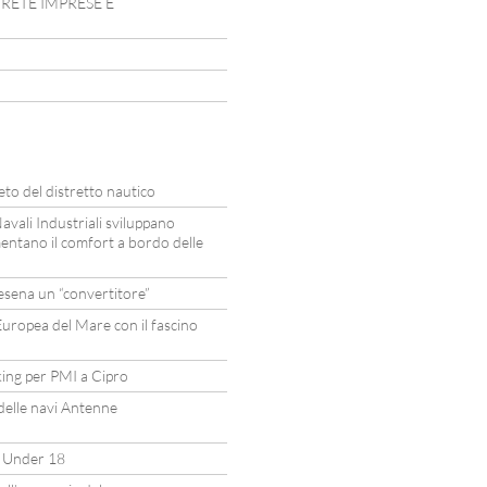
N RETE IMPRESE E
eto del distretto nautico
avali Industriali sviluppano
entano il comfort a bordo delle
sena un “convertitore”
uropea del Mare con il fascino
ing per PMI a Cipro
 delle navi Antenne
a Under 18