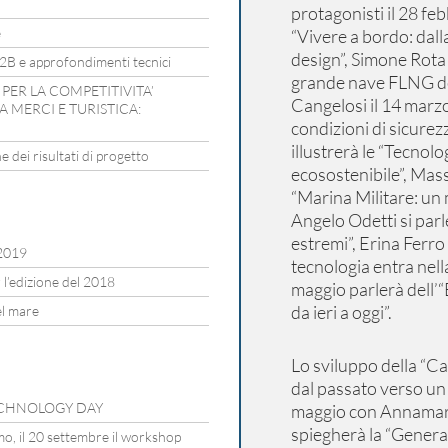
protagonisti il 28 f
e
“Vivere a bordo: dalla
design”, Simone Rota 
B2B e approfondimenti tecnici
grande nave FLNG del
PER LA COMPETITIVITA’
Cangelosi il 14 marz
 MERCI E TURISTICA:
condizioni di sicurez
illustrerà le “Tecnol
 dei risultati di progetto
ecosostenibile”, Mass
“Marina Militare: un 
Angelo Odetti si parle
estremi”, Erina Ferro 
2019
tecnologia entra nell
 l’edizione del 2018
maggio parlerà dell’
da ieri a oggi”.
el mare
Lo sviluppo della “Ca
dal passato verso un 
 TECHNOLOGY DAY
maggio con Annamari
spiegherà la “Generaz
mo, il 20 settembre il workshop