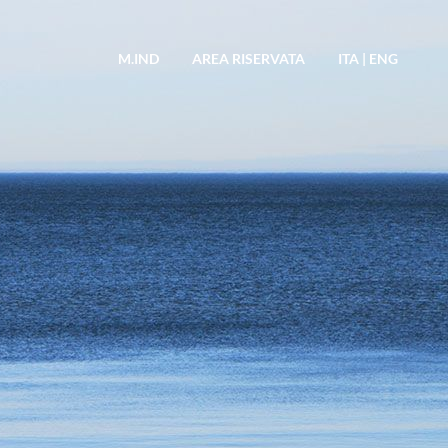
M.IND
AREA RISERVATA
ITA
|
ENG