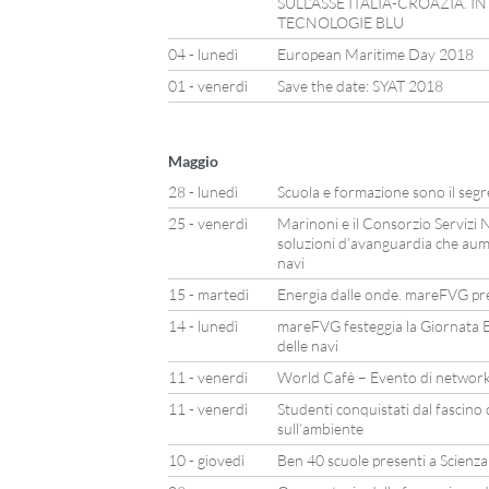
SULL’ASSE ITALIA-CROAZIA. I
TECNOLOGIE BLU
04 - lunedì
European Maritime Day 2018
01 - venerdì
Save the date: SYAT 2018
Maggio
28 - lunedì
Scuola e formazione sono il segr
25 - venerdì
Marinoni e il Consorzio Servizi N
soluzioni d’avanguardia che aum
navi
15 - martedì
Energia dalle onde. mareFVG pre
14 - lunedì
mareFVG festeggia la Giornata E
delle navi
11 - venerdì
World Cafè – Evento di network
11 - venerdì
Studenti conquistati dal fascino
sull’ambiente
10 - giovedì
Ben 40 scuole presenti a Scienz