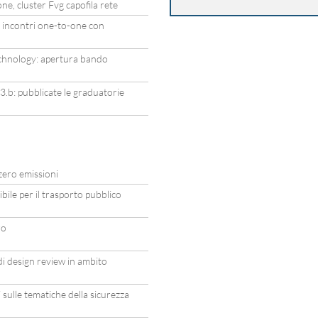
e, cluster Fvg capofila rete
 incontri one-to-one con
chnology: apertura bando
b: pubblicate le graduatorie
zero emissioni
ile per il trasporto pubblico
ro
i design review in ambito
sulle tematiche della sicurezza