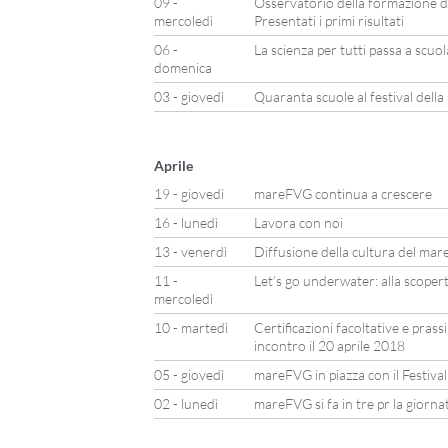
09 -
Osservatorio della formazione d
mercoledì
Presentati i primi risultati
06 -
La scienza per tutti passa a scuo
domenica
03 - giovedì
Quaranta scuole al festival della
Aprile
19 - giovedì
mareFVG continua a crescere
16 - lunedì
Lavora con noi
13 - venerdì
Diffusione della cultura del mare
11 -
Let’s go underwater: alla scoper
mercoledì
10 - martedì
Certificazioni facoltative e prass
incontro il 20 aprile 2018
05 - giovedì
mareFVG in piazza con il Festiva
02 - lunedì
mareFVG si fa in tre pr la giorn