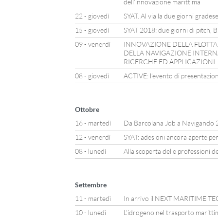
dell’innovazione marittima
22 - giovedì
SYAT. Al via la due giorni grades
15 - giovedì
SYAT 2018: due giorni di pitch, 
09 - venerdì
INNOVAZIONE DELLA FLOTTA 
DELLA NAVIGAZIONE INTERNA
RICERCHE ED APPLICAZIONI
08 - giovedì
ACTIVE: l’evento di presentazione
Ottobre
16 - martedì
Da Barcolana Job a Navigando 
12 - venerdì
SYAT: adesioni ancora aperte per
08 - lunedì
Alla scoperta delle professioni d
Settembre
11 - martedì
In arrivo il NEXT MARITIME
10 - lunedì
L’idrogeno nel trasporto maritti