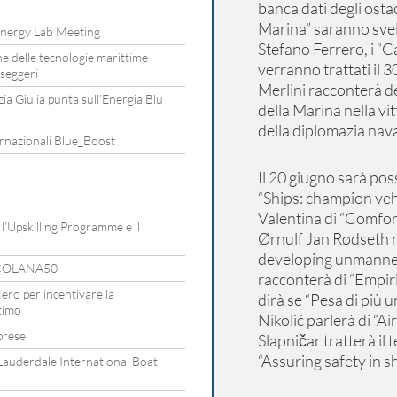
banca dati degli osta
Marina” saranno svela
nergy Lab Meeting
Stefano Ferrero, i “C
one delle tecnologie marittime
verranno trattati il
sseggeri
Merlini racconterà de
ezia Giulia punta sull’Energia Blu
della Marina nella vit
della diplomazia naval
rnazionali Blue_Boost
Il 20 giugno sarà po
“Ships: champion vehi
Valentina di “Comfort
’Upskilling Programme e il
Ørnulf Jan Rødseth 
developing unmanned 
ARCOLANA50
racconterà di “Empiri
ero per incentivare la
dirà se “Pesa di più 
timo
Nikolić parlerà di “Ai
prese
Slapničar tratterà il
“Assuring safety in s
t Lauderdale International Boat