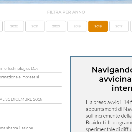
FILTRA PER ANNO
2022
2021
2020
2019
2018
2017
Navigando
itime Technologies Day
ormazione e imprese si
avvicin
inte
 AL 31 DICEMBRE 2018
Ha preso avvio il 14 f
appuntamenti di Nav
sull’incremento della
Braidotti. Il progra
una sbarca il salone
sperimentale di diffu