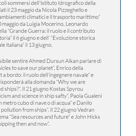
coli sommersi dell’Istituto Idrografico della
ti il 23 maggio da Nicola Pizzeghello e
ambiamenti climatici e il trasporto marittimo”
 30 maggio da Luigia Mocerino, Leonardo
lla “Grande Guerra: il ruolo e il contributo
toria” il 6 giugno e dell’ “Evoluzione storica
e italiana” il 13 giugno.
ssibile sentire Ahmed Dursun Alkan parlare di
cles to save our planet”, Enrico della
 a bordo: il ruolo dell’ingegnere navale” e
risponderà alla domanda “Why we are
ships?”. Il 21 giugno Kostas Spyrou
cism and science in ship safty”, Paola Gualeni
un metro cubo di nave o di acqua” e Danilo
r pollution from ships”.
Il 22 giugno Vedran
 tema “Sea resources and future” e John Hicks
hipping then and now”.