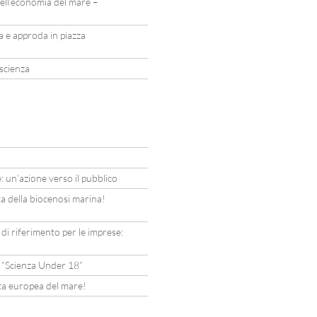
ell’economia del mare –
la e approda in piazza
 scienza
: un’azione verso il pubblico
ta della biocenosi marina!
i di riferimento per le imprese:
l “Scienza Under 18”
ata europea del mare!