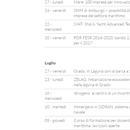
27 - lunedì
Mare: 100 imprese per innovazion
24 - venerdì
SMM di Amburgo – possibilità di
imprese del settore marittimo
22 -
SYAT- Ship & Yacht Advanced Te
mercoledì
10 - venerdì
POR FESR 2014-2020, bando 1.3.
per il 2017
Luglio
27 - venerdì
Grado, in Laguna con la barca a 
23 - lunedì
ZELAG. Imbarcazione ecosostenib
nella laguna di Grado
18 -
Idrogeno: al centro di un incont
mercoledì
10 - martedì
Immergersi in SIDRAN, sistema d
navale
05 - giovedì
Corso di formazione per docenti 
marittima: iscrizioni aperte