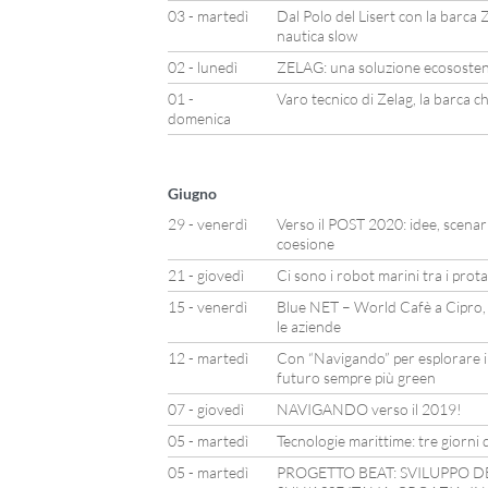
03 - martedì
Dal Polo del Lisert con la barca Z
nautica slow
02 - lunedì
ZELAG: una soluzione ecosostenib
01 -
Varo tecnico di Zelag, la barca c
domenica
Giugno
29 - venerdì
Verso il POST 2020: idee, scenari 
coesione
21 - giovedì
Ci sono i robot marini tra i prot
15 - venerdì
Blue NET – World Cafè a Cipro,
le aziende
12 - martedì
Con “Navigando” per esplorare il
futuro sempre più green
07 - giovedì
NAVIGANDO verso il 2019!
05 - martedì
Tecnologie marittime: tre giorni d
05 - martedì
PROGETTO BEAT: SVILUPPO D