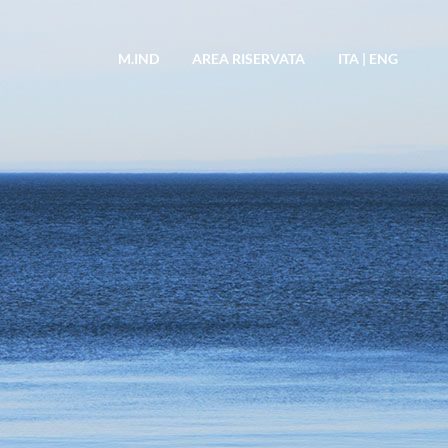
M.IND
AREA RISERVATA
ITA
|
ENG