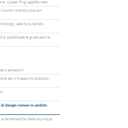
e, cluster Fvg capofila rete
 incontri one-to-one con
chnology: apertura bando
b: pubblicate le graduatorie
zero emissioni
ile per il trasporto pubblico
ro
di design review in ambito
sulle tematiche della sicurezza