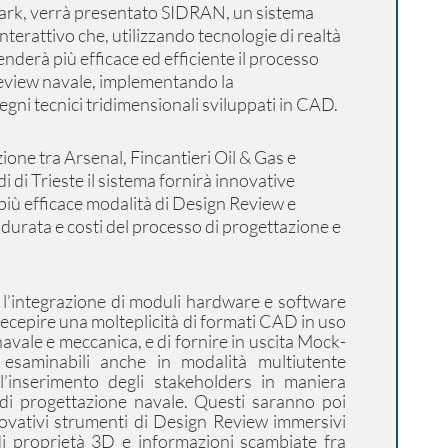
ark, verrà presentato SIDRAN, un sistema
nterattivo che, utilizzando tecnologie di realtà
enderà più efficace ed efficiente il processo
Review navale, implementando la
segni tecnici tridimensionali sviluppati in CAD.
ione tra Arsenal, Fincantieri Oil & Gas e
di di Trieste il sistema fornirà innovative
più efficace modalità di Design Review e
 durata e costi del processo di progettazione e
’integrazione di moduli hardware e software
 recepire una molteplicità di formati CAD in uso
avale e meccanica, e di fornire in uscita Mock-
esaminabili anche in modalità multiutente
 l’inserimento degli stakeholders in maniera
 di progettazione navale. Questi saranno poi
novativi strumenti di Design Review immersivi
di proprietà 3D e informazioni scambiate fra