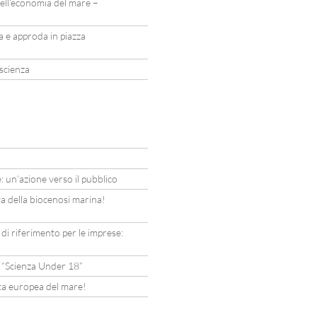
ell’economia del mare –
la e approda in piazza
 scienza
: un’azione verso il pubblico
ta della biocenosi marina!
i di riferimento per le imprese:
l “Scienza Under 18”
ata europea del mare!