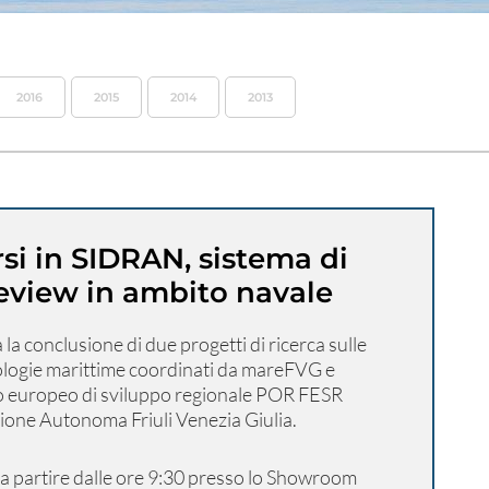
2016
2015
2014
2013
i in SIDRAN, sistema di
eview in ambito navale
à la conclusione di due progetti di ricerca sulle
ologie marittime coordinati da mareFVG e
ndo europeo di sviluppo regionale POR FESR
one Autonoma Friuli Venezia Giulia.
, a partire dalle ore 9:30 presso lo Showroom