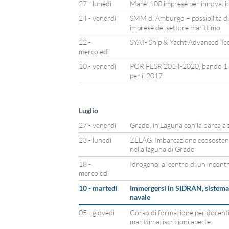
27 - lunedì
Mare: 100 imprese per innovazion
24 - venerdì
SMM di Amburgo – possibilità di
imprese del settore marittimo
22 -
SYAT- Ship & Yacht Advanced Te
mercoledì
10 - venerdì
POR FESR 2014-2020, bando 1.3.
per il 2017
Luglio
27 - venerdì
Grado, in Laguna con la barca a 
23 - lunedì
ZELAG. Imbarcazione ecosostenib
nella laguna di Grado
18 -
Idrogeno: al centro di un incont
mercoledì
10 - martedì
Immergersi in SIDRAN, sistema 
navale
05 - giovedì
Corso di formazione per docenti 
marittima: iscrizioni aperte