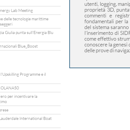
utenti, logging, mani
proprietà 3D, puntat
nergy Lab Meeting
commenti e registr
one delle tecnologie marittime
fondamentali per la 
sseggeri
del sistema saranno t
l’inserimento di SID
ezia Giulia punta sull’Energia Blu
come effettivo strum
conoscere la genesi d
rnazionali Blue_Boost
delle prove di naviga
’Upskilling Programme e il
ARCOLANA50
ero per incentivare la
timo
prese
t Lauderdale International Boat