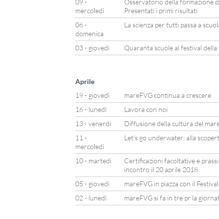
09 -
Osservatorio della formazione d
mercoledì
Presentati i primi risultati
06 -
La scienza per tutti passa a scuo
domenica
03 - giovedì
Quaranta scuole al festival della
Aprile
19 - giovedì
mareFVG continua a crescere
16 - lunedì
Lavora con noi
13 - venerdì
Diffusione della cultura del mare
11 -
Let’s go underwater: alla scoper
mercoledì
10 - martedì
Certificazioni facoltative e prass
incontro il 20 aprile 2018
05 - giovedì
mareFVG in piazza con il Festiva
02 - lunedì
mareFVG si fa in tre pr la giorn