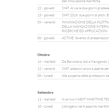
dell’innovazione marittima
22 - giovedì
SYAT. Al via la due giorni grades
15 - giovedì
SYAT 2018: due giorni di pitch, 
09 - venerdì
INNOVAZIONE DELLA FLOTTA 
DELLA NAVIGAZIONE INTERNA
RICERCHE ED APPLICAZIONI
08 - giovedì
ACTIVE: l’evento di presentazione
Ottobre
16 - martedì
Da Barcolana Job a Navigando 
12 - venerdì
SYAT: adesioni ancora aperte per
08 - lunedì
Alla scoperta delle professioni d
Settembre
11 - martedì
In arrivo il NEXT MARITIME
10 - lunedì
L’idrogeno nel trasporto maritti