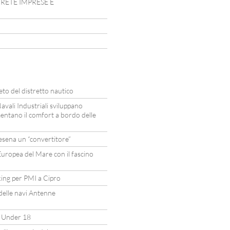
N RETE IMPRESE E
eto del distretto nautico
avali Industriali sviluppano
entano il comfort a bordo delle
sena un “convertitore”
uropea del Mare con il fascino
ing per PMI a Cipro
 delle navi Antenne
a Under 18