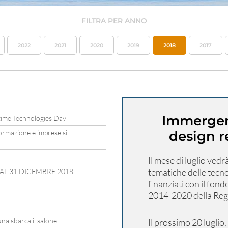
FILTRA PER ANNO
2022
2021
2020
2019
2018
2017
Immergers
itime Technologies Day
ormazione e imprese si
design r
Il mese di luglio vedr
tematiche delle tecn
 AL 31 DICEMBRE 2018
finanziati con il fo
2014-2020 della Regi
una sbarca il salone
Il prossimo 20 luglio