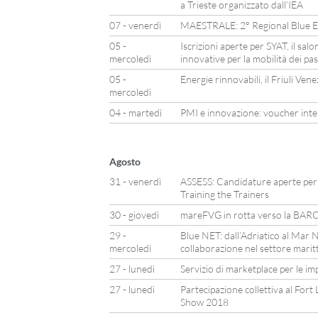
a Trieste organizzato dall’IEA
07 - venerdì
MAESTRALE: 2° Regional Blue E
05 -
Iscrizioni aperte per SYAT, il sal
mercoledì
innovative per la mobilità dei pa
05 -
Energie rinnovabili, il Friuli Ven
mercoledì
04 - martedì
PMI e innovazione: voucher inte
Agosto
31 - venerdì
ASSESS: Candidature aperte per l
Training the Trainers
30 - giovedì
mareFVG in rotta verso la B
29 -
Blue NET: dall’Adriatico al Mar N
mercoledì
collaborazione nel settore marit
27 - lunedì
Servizio di marketplace per le im
27 - lunedì
Partecipazione collettiva al For
Show 2018