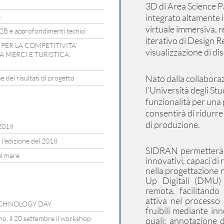
3D di Area Science P
e
integrato altamente i
virtuale immersiva, r
B2B e approfondimenti tecnici
iterativo di Design 
PER LA COMPETITIVITA’
visualizzazione di di
 MERCI E TURISTICA:
Nato dalla collaboraz
 dei risultati di progetto
l’Università degli Stu
funzionalità per una 
consentirà di ridurre
di produzione.
2019
 l’edizione del 2018
SIDRAN permetterà l
el mare
innovativi, capaci di
nella progettazione n
Up Digitali (DMU) 
remota, facilitando
attiva nel processo
 TECHNOLOGY DAY
fruibili mediante in
mo, il 20 settembre il workshop
quali: annotazione 