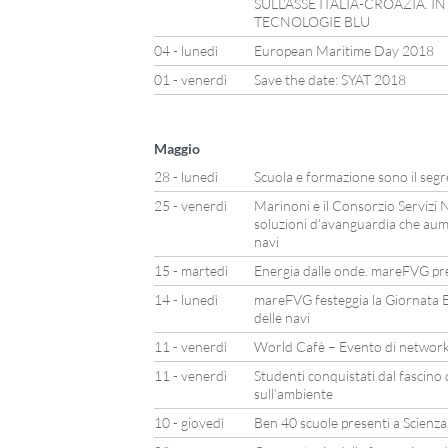
SULL’ASSE ITALIA-CROAZIA. I
TECNOLOGIE BLU
04 - lunedì
European Maritime Day 2018
01 - venerdì
Save the date: SYAT 2018
Maggio
28 - lunedì
Scuola e formazione sono il segr
25 - venerdì
Marinoni e il Consorzio Servizi N
soluzioni d’avanguardia che aum
navi
15 - martedì
Energia dalle onde. mareFVG pre
14 - lunedì
mareFVG festeggia la Giornata E
delle navi
11 - venerdì
World Cafè – Evento di network
11 - venerdì
Studenti conquistati dal fascino
sull’ambiente
10 - giovedì
Ben 40 scuole presenti a Scienz