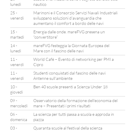
lunedì
nautico
25 -
Marinoni e il Consorzio Servizi Navali Industriali
venerdì
sviluppano soluzioni d’avanguardia che
aumentano il comfort a bordo delle navi
15 -
Energia dalle onde. mareFVG presena un
martedì
“convertitore”
14 -
mareFVG festeggia la Giornata Europea del
lunedì
Mare con il fascino delle navi
11 -
World Cafè – Evento di networking per PMI a
venerdì
Cipro
11 -
Studenti conquistati dal fascino delle navi
venerdì
Antenne sull’ambiente
10 -
Ben 40 scuole presenti a Scienza Under 18
giovedì
09 -
Osservatorio della formazione dell’economia del
mercoledì
mare – Presentati i primi risultati
06 -
La scienza per tutti passa a scuola e approda in
domenica
piazza
03 -
Quaranta scuole al festival della scienza