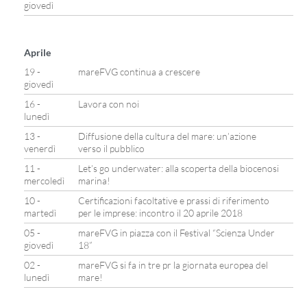
giovedì
Aprile
19 -
mareFVG continua a crescere
giovedì
16 -
Lavora con noi
lunedì
13 -
Diffusione della cultura del mare: un’azione
venerdì
verso il pubblico
11 -
Let’s go underwater: alla scoperta della biocenosi
mercoledì
marina!
10 -
Certificazioni facoltative e prassi di riferimento
martedì
per le imprese: incontro il 20 aprile 2018
05 -
mareFVG in piazza con il Festival “Scienza Under
giovedì
18”
02 -
mareFVG si fa in tre pr la giornata europea del
lunedì
mare!