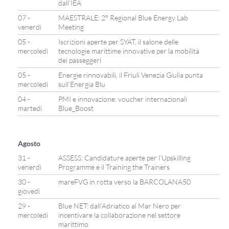
dall’IEA
07 -
MAESTRALE: 2° Regional Blue Energy Lab
venerdì
Meeting
05 -
Iscrizioni aperte per SYAT, il salone delle
mercoledì
tecnologie marittime innovative per la mobilità
dei passeggeri
05 -
Energie rinnovabili, il Friuli Venezia Giulia punta
mercoledì
sull’Energia Blu
04 -
PMI e innovazione: voucher internazionali
martedì
Blue_Boost
Agosto
31 -
ASSESS: Candidature aperte per l’Upskilling
venerdì
Programme e il Training the Trainers
30 -
mareFVG in rotta verso la BARCOLANA50
giovedì
29 -
Blue NET: dall’Adriatico al Mar Nero per
mercoledì
incentivare la collaborazione nel settore
marittimo