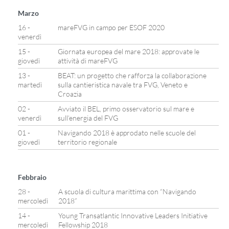
Marzo
16 -
mareFVG in campo per ESOF 2020
venerdì
15 -
Giornata europea del mare 2018: approvate le
giovedì
attività di mareFVG
13 -
BEAT: un progetto che rafforza la collaborazione
martedì
sulla cantieristica navale tra FVG, Veneto e
Croazia
02 -
Avviato il BEL, primo osservatorio sul mare e
venerdì
sull’energia del FVG
01 -
Navigando 2018 è approdato nelle scuole del
giovedì
territorio regionale
Febbraio
28 -
A scuola di cultura marittima con “Navigando
mercoledì
2018”
14 -
Young Transatlantic Innovative Leaders Initiative
mercoledì
Fellowship 2018