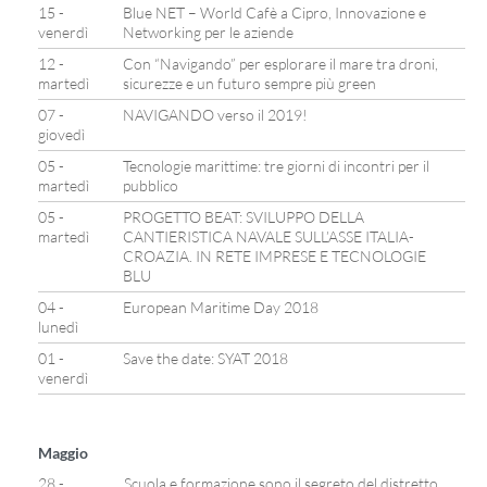
15 -
Blue NET – World Cafè a Cipro, Innovazione e
venerdì
Networking per le aziende
12 -
Con “Navigando” per esplorare il mare tra droni,
martedì
sicurezze e un futuro sempre più green
07 -
NAVIGANDO verso il 2019!
giovedì
05 -
Tecnologie marittime: tre giorni di incontri per il
martedì
pubblico
05 -
PROGETTO BEAT: SVILUPPO DELLA
martedì
CANTIERISTICA NAVALE SULL’ASSE ITALIA-
CROAZIA. IN RETE IMPRESE E TECNOLOGIE
BLU
04 -
European Maritime Day 2018
lunedì
01 -
Save the date: SYAT 2018
venerdì
Maggio
28 -
Scuola e formazione sono il segreto del distretto