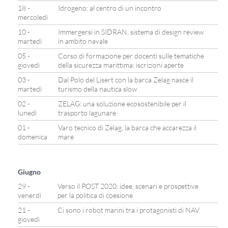
18 -
Idrogeno: al centro di un incontro
mercoledì
10 -
Immergersi in SIDRAN, sistema di design review
martedì
in ambito navale
05 -
Corso di formazione per docenti sulle tematiche
giovedì
della sicurezza marittima: iscrizioni aperte
03 -
Dal Polo del Lisert con la barca Zelag nasce il
martedì
turismo della nautica slow
02 -
ZELAG: una soluzione ecosostenibile per il
lunedì
trasporto lagunare
01 -
Varo tecnico di Zelag, la barca che accarezza il
domenica
mare
Giugno
29 -
Verso il POST 2020: idee, scenari e prospettive
venerdì
per la politica di coesione
21 -
Ci sono i robot marini tra i protagonisti di NAV
giovedì