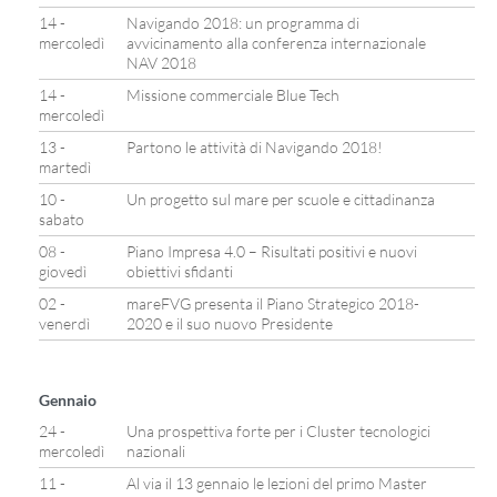
14 -
Navigando 2018: un programma di
mercoledì
avvicinamento alla conferenza internazionale
NAV 2018
14 -
Missione commerciale Blue Tech
mercoledì
13 -
Partono le attività di Navigando 2018!
martedì
10 -
Un progetto sul mare per scuole e cittadinanza
sabato
08 -
Piano Impresa 4.0 – Risultati positivi e nuovi
giovedì
obiettivi sfidanti
02 -
mareFVG presenta il Piano Strategico 2018-
venerdì
2020 e il suo nuovo Presidente
Gennaio
24 -
Una prospettiva forte per i Cluster tecnologici
mercoledì
nazionali
11 -
Al via il 13 gennaio le lezioni del primo Master