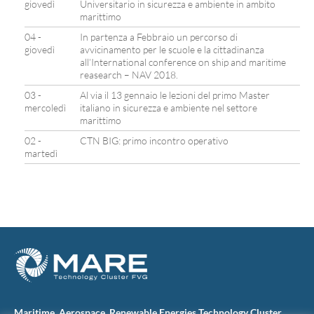
giovedì
Universitario in sicurezza e ambiente in ambito
marittimo
04 -
In partenza a Febbraio un percorso di
giovedì
avvicinamento per le scuole e la cittadinanza
all’International conference on ship and maritime
reasearch – NAV 2018.
03 -
Al via il 13 gennaio le lezioni del primo Master
mercoledì
italiano in sicurezza e ambiente nel settore
marittimo
02 -
CTN BIG: primo incontro operativo
martedì
Maritime, Aerospace, Renewable Energies Technology Cluster