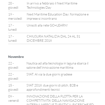
20 -
In arrivo a febbraio il Next Maritime
giovedì
Technologies Day
19 -
Next Maritime Education Day: formazione e
mercoledì
imprese si incontrano
17 -
Unisciti alla rete GO+LEARN!
lunedì
17 -
CHIUSURA NATALIZIA DAL 24 AL 31
lunedì
DICEMBRE 2018
Novembre
22 -
Nautica ad alta tecnologia in laguna sbarca il
giovedì
salone dell’innovazione marittima
22 -
SYAT. Al via la due giorni gradese
giovedì
15 -
SYAT 2018: due giorni di pitch, B2B e
giovedì
approfondimenti tecnici
09 -
INNOVAZIONE DELLA FLOTTA PER LA
venerdì
COMPETITIVITA’ DELLA NAVIGAZIONE
INTERNA MERCI E TURISTICA: RICERCHE ED