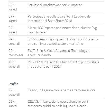
27 -
Servizio di marketplace per le imprese
lunedì
27 -
Partecipazione collettiva al Fort Lauderdale
lunedì
International Boat Show 2018
27 -
Mare: 100 imprese per innovazione, cluster Fvg
lunedì
capofila rete
24 -
SMM di Amburgo – possibilità di incontri one-to-
venerdì
one con imprese del settore marittimo
22 -
SYAT- Ship & Yacht Advanced Technology:
mercoledì
apertura bando
10 -
POR FESR 2014-2020, bando 1.3.b: pubblicate le
venerdì
graduatorie per il 2017
Luglio
27 -
Grado, in Laguna con la barca a zero emissioni
venerdì
23 -
ZELAG. Imbarcazione ecosostenibile per il
lunedì
trasporto pubblico nella laguna di Grado