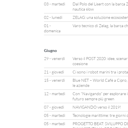
03 - martedì
Dal Polo del Lisert con la barca Z
nautica slow
02 - lunedì
ZELAG: una soluzione ecosostenib
01 -
Varo tecnico di Zelag, la barca c
domenica
Giugno
29 - venerdì
Verso il POST 2020: idee, scenari 
coesione
21 - giovedì
Ci sono i robot marini tra i prot
15 - venerdì
Blue NET – World Cafè a Cipro,
le aziende
12 - martedì
Con “Navigando” per esplorare il
futuro sempre più green
07 - giovedì
NAVIGANDO verso il 2019!
05 - martedì
Tecnologie marittime: tre giorni d
05 - martedì
PROGETTO BEAT: SVILUPPO D