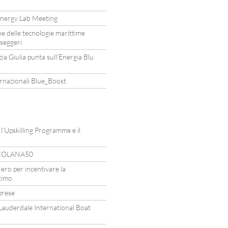
nergy Lab Meeting
one delle tecnologie marittime
sseggeri
ezia Giulia punta sull’Energia Blu
rnazionali Blue_Boost
’Upskilling Programme e il
ARCOLANA50
ero per incentivare la
timo
prese
t Lauderdale International Boat