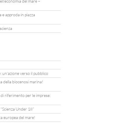
ell’economia del mare –
la e approda in piazza
 scienza
: un’azione verso il pubblico
ta della biocenosi marina!
i di riferimento per le imprese:
l “Scienza Under 18”
ata europea del mare!