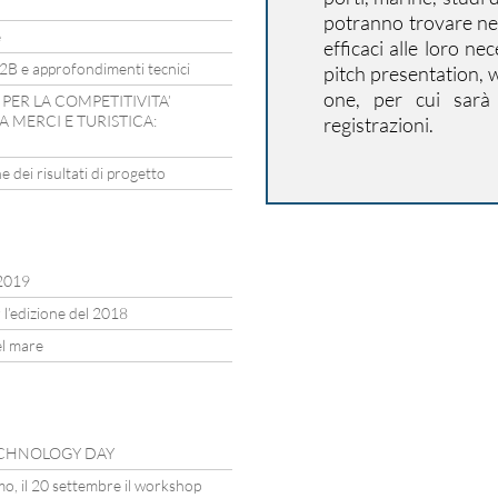
potranno trovare nel
e
efficaci alle loro ne
B2B e approfondimenti tecnici
pitch presentation,
one, per cui sarà
PER LA COMPETITIVITA’
 MERCI E TURISTICA:
registrazioni.
 dei risultati di progetto
2019
 l’edizione del 2018
el mare
 TECHNOLOGY DAY
mo, il 20 settembre il workshop