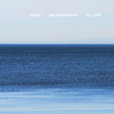
M.IND
AREA RISERVATA
ITA
|
ENG