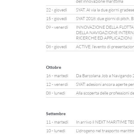
dell’innovazione marittima
22 - giovedì
SYAT. Al via la due giorni grades
15 - giovedì
SYAT 2018: due giorni di pitch, 
09 - venerdì
INNOVAZIONE DELLA FLOTTA 
DELLA NAVIGAZIONE INTERNA
RICERCHE ED APPLICAZIONI
08 - giovedì
ACTIVE: l’evento di presentazione
Ottobre
16 - martedì
Da Barcolana Job a Navigando 
12 - venerdì
SYAT: adesioni ancora aperte per
08 - lunedì
Alla scoperta delle professioni d
Settembre
11 - martedì
In arrivo il NEXT MARITIME
10 - lunedì
L’idrogeno nel trasporto maritti