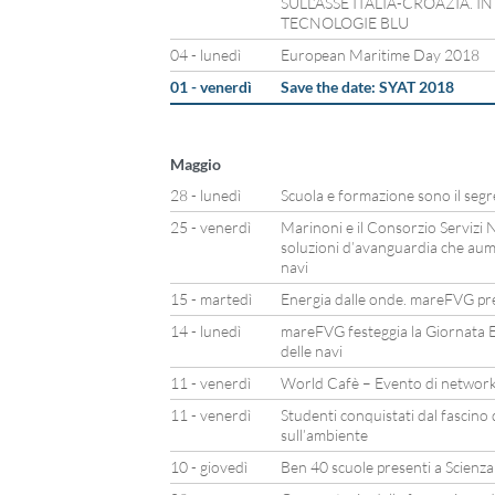
SULL’ASSE ITALIA-CROAZIA. I
TECNOLOGIE BLU
04 - lunedì
European Maritime Day 2018
01 - venerdì
Save the date: SYAT 2018
Maggio
28 - lunedì
Scuola e formazione sono il segr
25 - venerdì
Marinoni e il Consorzio Servizi N
soluzioni d’avanguardia che aum
navi
15 - martedì
Energia dalle onde. mareFVG pre
14 - lunedì
mareFVG festeggia la Giornata E
delle navi
11 - venerdì
World Cafè – Evento di network
11 - venerdì
Studenti conquistati dal fascino
sull’ambiente
10 - giovedì
Ben 40 scuole presenti a Scienz