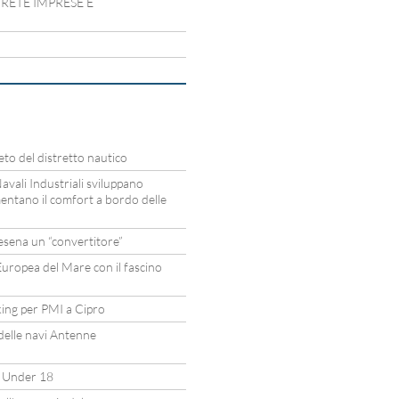
N RETE IMPRESE E
eto del distretto nautico
avali Industriali sviluppano
entano il comfort a bordo delle
sena un “convertitore”
uropea del Mare con il fascino
ing per PMI a Cipro
 delle navi Antenne
a Under 18