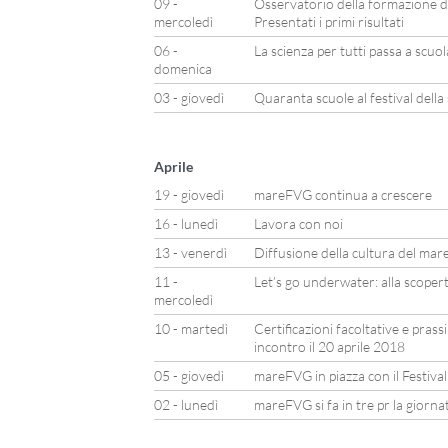
09 -
Osservatorio della formazione d
mercoledì
Presentati i primi risultati
06 -
La scienza per tutti passa a scuo
domenica
03 - giovedì
Quaranta scuole al festival della
Aprile
19 - giovedì
mareFVG continua a crescere
16 - lunedì
Lavora con noi
13 - venerdì
Diffusione della cultura del mare
11 -
Let’s go underwater: alla scoper
mercoledì
10 - martedì
Certificazioni facoltative e prass
incontro il 20 aprile 2018
05 - giovedì
mareFVG in piazza con il Festiva
02 - lunedì
mareFVG si fa in tre pr la giorn