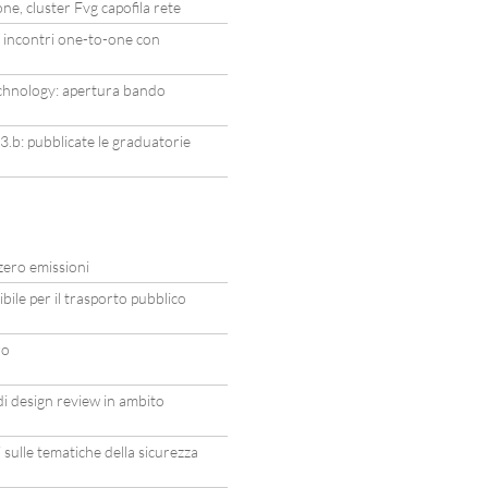
e, cluster Fvg capofila rete
 incontri one-to-one con
chnology: apertura bando
b: pubblicate le graduatorie
zero emissioni
ile per il trasporto pubblico
ro
i design review in ambito
sulle tematiche della sicurezza