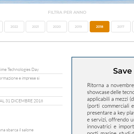
FILTRA PER ANNO
2022
2021
2020
2019
2018
2017
Save 
itime Technologies Day
ormazione e imprese si
Ritorna a novembre
showcase delle tecno
applicabili a mezzi (
 AL 31 DICEMBRE 2018
(porti commerciali 
presentare a key play
e servizi, offrendo 
innovatrici e import
una sbarca il salone
porti, marine, studi 