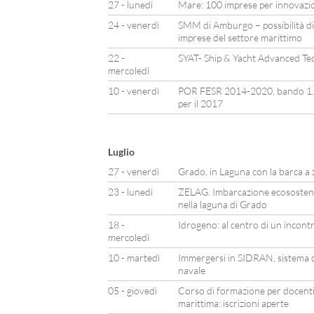
27 - lunedì
Mare: 100 imprese per innovazion
24 - venerdì
SMM di Amburgo – possibilità di
imprese del settore marittimo
22 -
SYAT- Ship & Yacht Advanced Te
mercoledì
10 - venerdì
POR FESR 2014-2020, bando 1.3.
per il 2017
Luglio
27 - venerdì
Grado, in Laguna con la barca a 
23 - lunedì
ZELAG. Imbarcazione ecosostenib
nella laguna di Grado
18 -
Idrogeno: al centro di un incont
mercoledì
10 - martedì
Immergersi in SIDRAN, sistema d
navale
05 - giovedì
Corso di formazione per docenti 
marittima: iscrizioni aperte