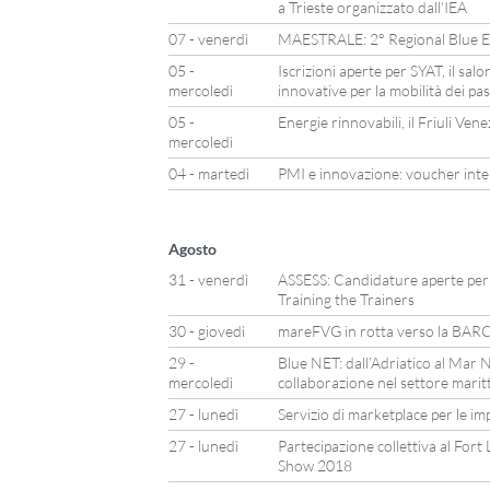
a Trieste organizzato dall’IEA
07 - venerdì
MAESTRALE: 2° Regional Blue E
05 -
Iscrizioni aperte per SYAT, il sal
mercoledì
innovative per la mobilità dei pa
05 -
Energie rinnovabili, il Friuli Ven
mercoledì
04 - martedì
PMI e innovazione: voucher inte
Agosto
31 - venerdì
ASSESS: Candidature aperte per l
Training the Trainers
30 - giovedì
mareFVG in rotta verso la B
29 -
Blue NET: dall’Adriatico al Mar N
mercoledì
collaborazione nel settore marit
27 - lunedì
Servizio di marketplace per le im
27 - lunedì
Partecipazione collettiva al For
Show 2018