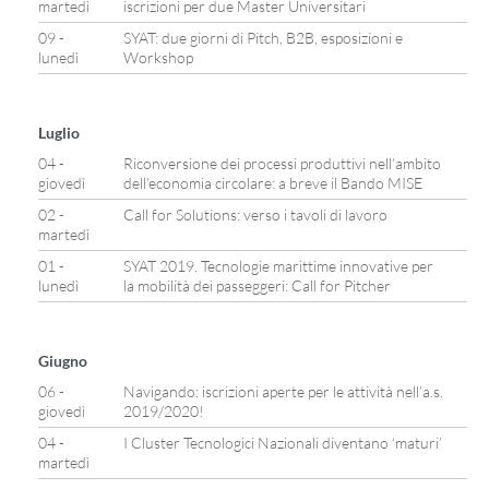
martedì
iscrizioni per due Master Universitari
09 -
SYAT: due giorni di Pitch, B2B, esposizioni e
lunedì
Workshop
Luglio
04 -
Riconversione dei processi produttivi nell’ambito
giovedì
dell’economia circolare: a breve il Bando MISE
02 -
Call for Solutions: verso i tavoli di lavoro
martedì
01 -
SYAT 2019. Tecnologie marittime innovative per
lunedì
la mobilità dei passeggeri: Call for Pitcher
Giugno
06 -
Navigando: iscrizioni aperte per le attività nell’a.s.
giovedì
2019/2020!
04 -
I Cluster Tecnologici Nazionali diventano ‘maturi’
martedì