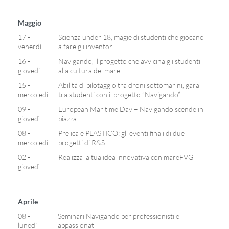
Maggio
17 -
Scienza under 18, magie di studenti che giocano
venerdì
a fare gli inventori
16 -
Navigando, il progetto che avvicina gli studenti
giovedì
alla cultura del mare
15 -
Abilità di pilotaggio tra droni sottomarini, gara
mercoledì
tra studenti con il progetto “Navigando”
09 -
European Maritime Day – Navigando scende in
giovedì
piazza
08 -
Prelica e PLASTICO: gli eventi finali di due
mercoledì
progetti di R&S
02 -
Realizza la tua idea innovativa con mareFVG
giovedì
Aprile
08 -
Seminari Navigando per professionisti e
lunedì
appassionati