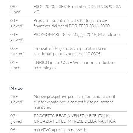
08 -
ESOF 2020 TRIESTE incontra CONFINDUSTRIA
lunedì
VG
04 -
Prossimi risultati dell’attività di ricerca co-
giovedì
finanziata dai bandi POR-FESR 2014-2020
04 -
PROMOMARE 3/4/5 Maggio 2019, Monfalcone
giovedì
02 -
Innovatori? Registratevi e potrete essere
martedì
selezionati per un voucher di 10.000€
01 -
ENRICH in the USA – Webinar on production
lunedì
technologies
Marzo
28 -
Nuove prospettive per la collaborazione con il
giovedì
cluster croato per la competitività del settore
marittimo
07 -
PROGETTO BEAT: A VENEZIA B2B ITALIA-
giovedì
CROAZIA PER LE IMPRESE DELLA NAUTICA
06 -
mareFVG apre il suo network!