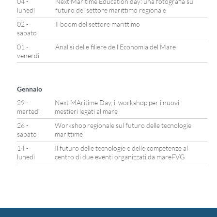
04 -
Next Maritime Education day: una fotografia sul
lunedì
futuro del settore marittimo regionale
02 -
Il boom del settore marittimo
sabato
01 -
Analisi delle filiere dell’Economia del Mare
venerdì
Gennaio
29 -
Next MAritime Day, il workshop per i nuovi
martedì
mestieri legati al mare
26 -
Workshop regionale sul futuro delle tecnologie
sabato
marittime
14 -
Il futuro delle tecnologie e delle competenze al
lunedì
centro di due eventi organizzati da mareFVG