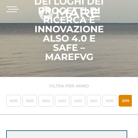
DEI LOGHI DEI
PROGETTI DI
RICERCA E
INNOVAZIONE
ALSO 4.0 E
SAFE –
MAREFVG
FILTRA PER ANNO
2026
2025
2024
2023
2022
2021
2020
2019