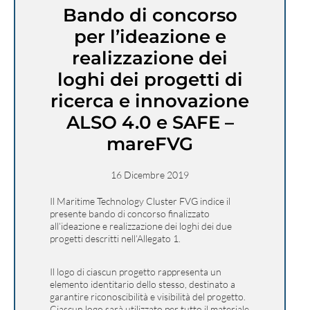
Bando di concorso
per l’ideazione e
realizzazione dei
loghi dei progetti di
ricerca e innovazione
ALSO 4.0 e SAFE –
mareFVG
16 Dicembre 2019
Il Maritime Technology Cluster FVG indice il
presente bando di concorso finalizzato
all’ideazione e realizzazione dei loghi dei due
progetti descritti nell’Allegato 1.
Il logo di ciascun progetto rappresenta un
elemento identitario dello stesso, destinato a
garantire riconoscibilità e visibilità del progetto.
Ciascun logo sarà utilizzato per tutto il materiale