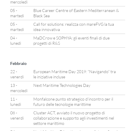
mercoledì
05 -
Blue Career Centre of Eastern Mediterranean &
martedì
Black Sea
05 -
Call for solutions: realizza con mareFVG la tua
martedì
idea innovativa
04 -
MaDCrow e SOPHYA: gli eventi finali di due
lunedì
progetti di R&S
Febbraio
22 -
European Maritime Day 2019: “Navigando” tra
venerdì
le iniziative incluse
13 -
Next Maritime Technologies Day
mercoledì
11 -
Monfalcone punto strategico d’incontro per il
lunedì
futuro delle tecnologie marittime
08 -
Cluster ACT, avviato il nuovo progetto di
venerdì
collaborazione e supporto agli investimenti nel
settore marittimo