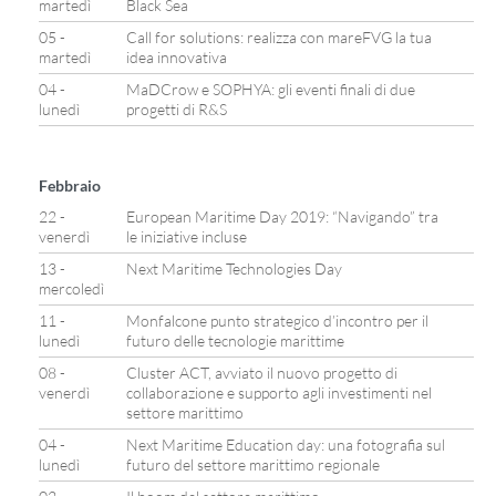
martedì
Black Sea
05 -
Call for solutions: realizza con mareFVG la tua
martedì
idea innovativa
04 -
MaDCrow e SOPHYA: gli eventi finali di due
lunedì
progetti di R&S
Febbraio
22 -
European Maritime Day 2019: “Navigando” tra
venerdì
le iniziative incluse
13 -
Next Maritime Technologies Day
mercoledì
11 -
Monfalcone punto strategico d’incontro per il
lunedì
futuro delle tecnologie marittime
08 -
Cluster ACT, avviato il nuovo progetto di
venerdì
collaborazione e supporto agli investimenti nel
settore marittimo
04 -
Next Maritime Education day: una fotografia sul
lunedì
futuro del settore marittimo regionale