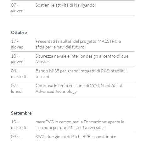
07 -
Sostieni le attività di Navigando
giovedì
Ottobre
17 -
Presentati i risultati del progetto MAESTRI: la
giovedì
sfida per le navi del futuro
10 -
Sicurezza navale e interior design al centro di due
giovedì
Master
08 -
Bando MISE per grandi progetti di R&S: stabiliti i
martedì
termini
07 -
Conclusa le terza edizione di SYAT, Ship&Yacht
lunedì
Advanced Technology
Settembre
10 -
mareFVG in campo per la Formazione: aperte le
martedì
iscrizioni per due Master Universitari
09 -
SYAT: due giorni di Pitch, B2B, esposizioni e