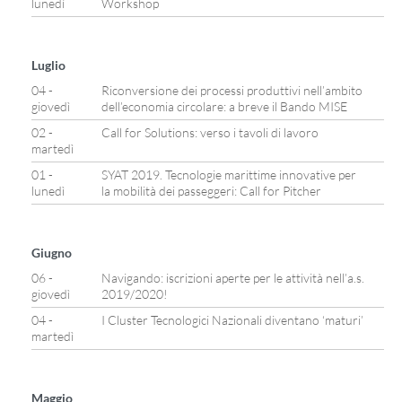
lunedì
Workshop
Luglio
04 -
Riconversione dei processi produttivi nell’ambito
giovedì
dell’economia circolare: a breve il Bando MISE
02 -
Call for Solutions: verso i tavoli di lavoro
martedì
01 -
SYAT 2019. Tecnologie marittime innovative per
lunedì
la mobilità dei passeggeri: Call for Pitcher
Giugno
06 -
Navigando: iscrizioni aperte per le attività nell’a.s.
giovedì
2019/2020!
04 -
I Cluster Tecnologici Nazionali diventano ‘maturi’
martedì
Maggio