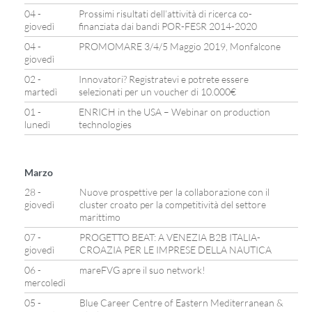
04 -
Prossimi risultati dell’attività di ricerca co-
giovedì
finanziata dai bandi POR-FESR 2014-2020
04 -
PROMOMARE 3/4/5 Maggio 2019, Monfalcone
giovedì
02 -
Innovatori? Registratevi e potrete essere
martedì
selezionati per un voucher di 10.000€
01 -
ENRICH in the USA – Webinar on production
lunedì
technologies
Marzo
28 -
Nuove prospettive per la collaborazione con il
giovedì
cluster croato per la competitività del settore
marittimo
07 -
PROGETTO BEAT: A VENEZIA B2B ITALIA-
giovedì
CROAZIA PER LE IMPRESE DELLA NAUTICA
06 -
mareFVG apre il suo network!
mercoledì
05 -
Blue Career Centre of Eastern Mediterranean &