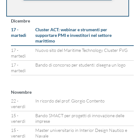
Dicembre
17 -
Cluster ACT: webinar e strumenti per
martedì
supportare PMI e investitori nel settore
marittimo
17 -
Nuovo sito del Maritime Technology Cluster FVG
martedì
17 -
Bando di concorso per studenti: disegna un logo
martedì
Novembre
22 -
In ricordo del prof. Giorgio Contento
venerdì
15 -
Bando SMACT per progetti di innovazione delle
venerdì
imprese
15 -
Master universitario in Interior Design Nautico e
venerdì
Navale