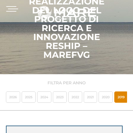
REALIZZAZIONE
DEL LOGO DEL
PROGETTO DI
RICERCA E
INNOVAZIONE
RESHIP –
MAREFVG
FILTRA PER ANNO
2026
2025
2024
2023
2022
2021
2020
2019