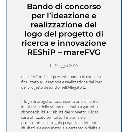
Bando di concorso
per l’ideazione e
realizzazione del
logo del progetto di
ricerca e innovazione
REShiP – mareFVG
14 Maggio 2019
mareFVG indice il presente bando di concorso
finalizzato all’ideazione e realizzazione del logo
del progetto descritto nell’Allegato 1.
Il logo di progetto rappresenta un elemento
identitario dello stesso destinato a garantire
riconoscibilità e visibilità del progetto. Il logo
sarà utilizzato per tutto il materiale di
promozione del singolo progetto e dei suoi
risultati, sia esso materiale cartaceo o digitale,