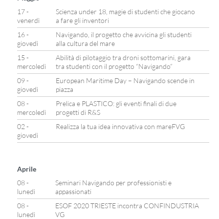
17 -
Scienza under 18, magie di studenti che giocano
venerdì
a fare gli inventori
16 -
Navigando, il progetto che avvicina gli studenti
giovedì
alla cultura del mare
15 -
Abilità di pilotaggio tra droni sottomarini, gara
mercoledì
tra studenti con il progetto “Navigando”
09 -
European Maritime Day – Navigando scende in
giovedì
piazza
08 -
Prelica e PLASTICO: gli eventi finali di due
mercoledì
progetti di R&S
02 -
Realizza la tua idea innovativa con mareFVG
giovedì
Aprile
08 -
Seminari Navigando per professionisti e
lunedì
appassionati
08 -
ESOF 2020 TRIESTE incontra CONFINDUSTRIA
lunedì
VG