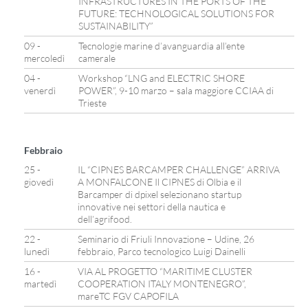
INFRASTRUCTURES IN THE PORTS OF THE
FUTURE: TECHNOLOGICAL SOLUTIONS FOR
SUSTAINABILITY”
09 -
Tecnologie marine d’avanguardia all’ente
mercoledì
camerale
04 -
Workshop “LNG and ELECTRIC SHORE
venerdì
POWER”, 9-10 marzo – sala maggiore CCIAA di
Trieste
Febbraio
25 -
IL “CIPNES BARCAMPER CHALLENGE” ARRIVA
giovedì
A MONFALCONE Il CIPNES di Olbia e il
Barcamper di dpixel selezionano startup
innovative nei settori della nautica e
dell’agrifood.
22 -
Seminario di Friuli Innovazione – Udine, 26
lunedì
febbraio, Parco tecnologico Luigi Dainelli
16 -
VIA AL PROGETTO “MARITIME CLUSTER
martedì
COOPERATION ITALY MONTENEGRO”,
mareTC FGV CAPOFILA