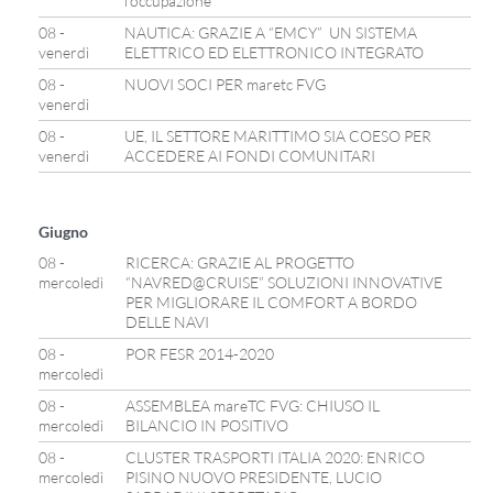
l’occupazione”
08 -
NAUTICA: GRAZIE A “EMCY” UN SISTEMA
venerdì
ELETTRICO ED ELETTRONICO INTEGRATO
08 -
NUOVI SOCI PER maretc FVG
venerdì
08 -
UE, IL SETTORE MARITTIMO SIA COESO PER
venerdì
ACCEDERE AI FONDI COMUNITARI
Giugno
08 -
RICERCA: GRAZIE AL PROGETTO
mercoledì
“NAVRED@CRUISE” SOLUZIONI INNOVATIVE
PER MIGLIORARE IL COMFORT A BORDO
DELLE NAVI
08 -
POR FESR 2014-2020
mercoledì
08 -
ASSEMBLEA mareTC FVG: CHIUSO IL
mercoledì
BILANCIO IN POSITIVO
08 -
CLUSTER TRASPORTI ITALIA 2020: ENRICO
mercoledì
PISINO NUOVO PRESIDENTE, LUCIO