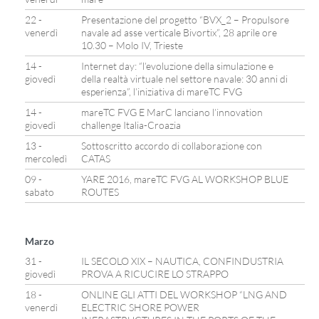
22 -
Presentazione del progetto “BVX_2 – Propulsore
venerdì
navale ad asse verticale Bivortix”, 28 aprile ore
10.30 – Molo IV, Trieste
14 -
Internet day: “l’evoluzione della simulazione e
giovedì
della realtà virtuale nel settore navale: 30 anni di
esperienza”, l’iniziativa di mareTC FVG
14 -
mareTC FVG E MarC lanciano l’innovation
giovedì
challenge Italia-Croazia
13 -
Sottoscritto accordo di collaborazione con
mercoledì
CATAS
09 -
YARE 2016, mareTC FVG AL WORKSHOP BLUE
sabato
ROUTES
Marzo
31 -
IL SECOLO XIX – NAUTICA, CONFINDUSTRIA
giovedì
PROVA A RICUCIRE LO STRAPPO
18 -
ONLINE GLI ATTI DEL WORKSHOP “LNG AND
venerdì
ELECTRIC SHORE POWER