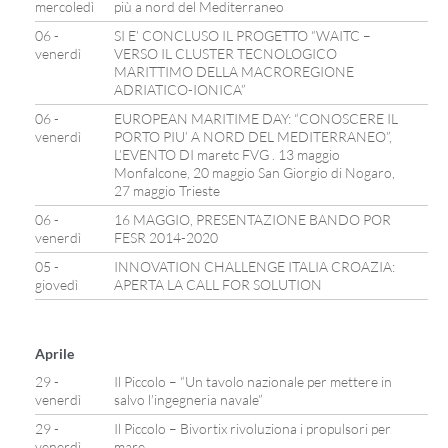
mercoledì
più a nord del Mediterraneo
06 -
SI E’ CONCLUSO IL PROGETTO “WAITC –
venerdì
VERSO IL CLUSTER TECNOLOGICO
MARITTIMO DELLA MACROREGIONE
ADRIATICO-IONICA”
06 -
EUROPEAN MARITIME DAY: “CONOSCERE IL
venerdì
PORTO PIU’ A NORD DEL MEDITERRANEO”,
L’EVENTO DI maretc FVG . 13 maggio
Monfalcone, 20 maggio San Giorgio di Nogaro,
27 maggio Trieste
06 -
16 MAGGIO, PRESENTAZIONE BANDO POR
venerdì
FESR 2014-2020
05 -
INNOVATION CHALLENGE ITALIA CROAZIA:
giovedì
APERTA LA CALL FOR SOLUTION
Aprile
29 -
Il Piccolo – “Un tavolo nazionale per mettere in
venerdì
salvo l’ingegneria navale”
29 -
Il Piccolo – Bivortix rivoluziona i propulsori per
venerdì
mare