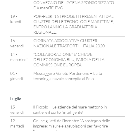
CONVEGNO DELL’ATENA SPONSORIZZATO
DA mareTC FVG
19 -
POR-FESR: 16 I PROGETTI PRESENTATI DAL
lunedì
CLUSTER DELLE TECNOLOGIE MARITTIME,
ENTRO L’ANNO LA GRADUATORIA
REGIONALE.
16 -
GIORNATA ASSOCIATIVA CLUSTER
venerdì
NAZIONALE TRASPORTI – ITALIA 2020
14 -
“COLLABORAZIONE” E’ CHIAVE
mercoledì
DELL’ECONOMIA BLU, PAROLA DELLA
COMMISSIONE EUROPEA
01 -
Messaggero Veneto Pordenone – L’alta
giovedì
tecnologia navale concepita al Polo
Luglio
15 -
Il Piccolo – Le aziende del mare mettono in
venerdì
cantiere il porto “intelligente”
12 -
Online gli atti dell’incontro “A sostegno delle
martedì
imprese: misure e agevolazioni per favorire