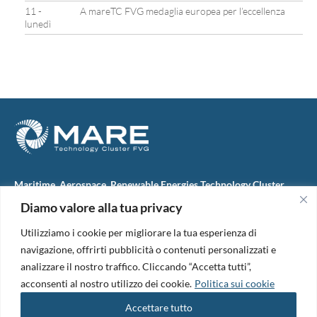
11 -
A mareTC FVG medaglia europea per l’eccellenza
lunedì
Maritime, Aerospace, Renewable Energies Technology Cluster
FVG
Diamo valore alla tua privacy
M.A.R.E. TC FVG S.c.ar.l.
Via IX Giugno, 46
Utilizziamo i cookie per migliorare la tua esperienza di
34074 Monfalcone (Italy)
tel. +39 0481 723440
navigazione, offrirti pubblicità o contenuti personalizzati e
Codice Fiscale e Partita Iva: 01138620313
analizzare il nostro traffico. Cliccando “Accetta tutti”,
PEC:
marefvg@legalmail.it
acconsenti al nostro utilizzo dei cookie.
Politica sui cookie
Codice univoco per i pagamenti: M5UXCR1
Accettare tutto
Copyright 2026. Design and development by
B42