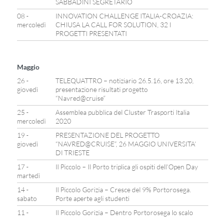
SABBADINI SEGRETARIO
08 -
INNOVATION CHALLENGE ITALIA-CROAZIA:
mercoledì
CHIUSA LA CALL FOR SOLUTION, 32 I
PROGETTI PRESENTATI
Maggio
26 -
TELEQUATTRO – notiziario 26.5.16, ore 13.20,
giovedì
presentazione risultati progetto
“Navred@cruise”
25 -
Assemblea pubblica del Cluster Trasporti Italia
mercoledì
2020
19 -
PRESENTAZIONE DEL PROGETTO
giovedì
“NAVRED@CRUISE”, 26 MAGGIO UNIVERSITA’
DI TRIESTE
17 -
Il Piccolo – Il Porto triplica gli ospiti dell’Open Day
martedì
14 -
Il Piccolo Gorizia – Cresce del 9% Portorosega.
sabato
Porte aperte agli studenti
11 -
Il Piccolo Gorizia – Dentro Portorosega lo scalo