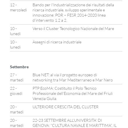
12 -
Bando per l’Industrializzazione dei risultati della
mercoledì
ricerca industriale, sviluppo sperimentale e
innovazione: POR – FESR 2014-2020 linea
d’intervento 1.2 a 2.
10 -
Verso il Cluster Tecnologico Nazionale del Mare
lunedì
10 -
Assegni di ricerca industriale
lunedì
Settembre
27 -
Blue NET: al via il progetto europeo di
martedì
networking tra Mar Mediterraneo e Mar Nero
22 -
PTP EcoMA: Costituito il Polo Tecnico
giovedì
Professionale dell’Economia del Mare del Friuli
Venezia Giulia.
20 -
ULTERIORE CRESCITA DEL CLUSTER
martedì
20 -
22-23 SETTEMBRE ALL’UNIVERSITA’ DI
martedì
GENOVA: “CULTURA NAVALE E MARITTIMA”, IL