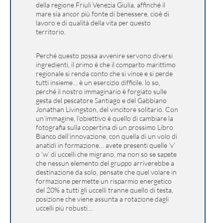
della regione Friuli Venezia Giulia, affinché il
mare sia ancor più fonte di benessere, cioè di
lavoro e di qualità della vita per questo
territorio.
Perché questo possa avvenire servono diversi
ingredienti, il primo è che il comparto marittimo
regionale si renda conto che si vince e si perde
tutti insieme… è un esercizio difficile, lo so,
perché il nostro immaginario è forgiato sulle
gesta del pescatore Santiago e del Gabbiano
Jonathan Livingston, del vincitore solitario. Con
un’immagine, l’obiettivo è quello di cambiare la
fotografia sulla copertina di un prossimo Libro
Bianco dell’innovazione, con quella di un volo di
anatidi in formazione… avete presenti quelle ‘v’
o ‘w’ di uccelli che migrano, ma non so se sapete
che nessun elemento del gruppo arriverebbe a
destinazione da solo, pensate che quel volare in
formazione permette un risparmio energetico
del 20% a tutti gli uccelli tranne quello di testa,
posizione che viene assunta a rotazione dagli
uccelli più robusti…