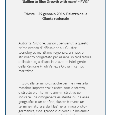
TC
“Sailing to Blue Growth with mare
FVG”
Trieste – 29 gennaio 2016, Palazzo della
Giunta regionale
Autorità, Signore, Signori, benvenuti a questo
primo evento di riflessione sul Cluster
tecnologico marittimo regionale, un nuovo
strumento progettato per essere un facilitatore
della strategia di specializzazione intelligente
della Regione Friuli Venezia Giulia in campo
marittimo.
Inizio dalla terminologia, che per me riveste la
massima importanza: ‘cluster’ non ‘distretto’,
distretto è un termine amministrativo per
indicare una omogeneità esistente in una area
geografica o un confine, cluster è invece un
termine naturale, da ‘klas’ nella lingua proto-
germanica, cioè ‘grappolo’ ovvero un insieme di