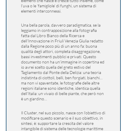
elementi che nasce e cresce tutto insieme, come
l’uva o le ‘famigliole’ di funghi, un sistema di
elementi interconnessi.
Una bella parola, davvero paradigmatica, se la
leggiamo in contrapposizione alla fotografia
fatta dal Libro Bianco della Ricerca e
dell’Innovazione in Friuli Venezia Giulia redatto
dalla Regione poco più di un anno fa: buona
qualità degli attori, completa disaggregazione,
bassi investimenti pubblici e privati. Questo
documento non ha un’immagine in copertina ed
io avrei scelto quella del greto estivo del
Tagliamento dal Ponte della Delizia: una teoria
indistinta di ciottoli, belli, ben forgiati, bianchi…
ma non vi spaventate, le fotografie delle altre
regioni italiane sono identiche, identica quella
dell’Italia: un vivaio di belle piante, che però non
è un giardino…
Il Cluster, nel suo piccolo, nasce con l’obiettivo di
modificare questo scenario e il suo obiettivo, in
sintesi, è: supportare la crescita del valore
intangibile di sistema delle tecnologie marittime