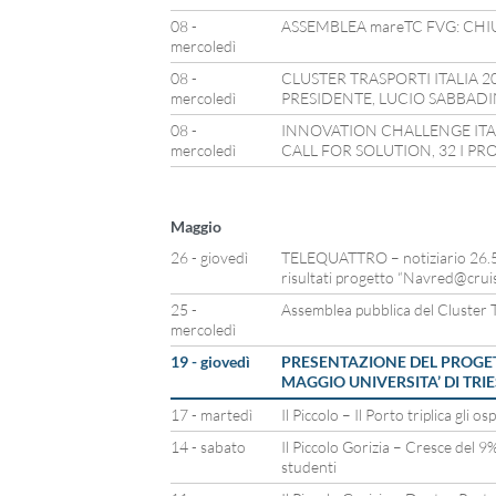
08 -
ASSEMBLEA mareTC FVG: CHIU
mercoledì
08 -
CLUSTER TRASPORTI ITALIA 
mercoledì
PRESIDENTE, LUCIO SABBADI
08 -
INNOVATION CHALLENGE ITAL
mercoledì
CALL FOR SOLUTION, 32 I PR
Maggio
26 - giovedì
TELEQUATTRO – notiziario 26.5.
risultati progetto “Navred@crui
25 -
Assemblea pubblica del Cluster T
mercoledì
19 - giovedì
PRESENTAZIONE DEL PROGET
MAGGIO UNIVERSITA’ DI TRI
17 - martedì
Il Piccolo – Il Porto triplica gli o
14 - sabato
Il Piccolo Gorizia – Cresce del 9
studenti