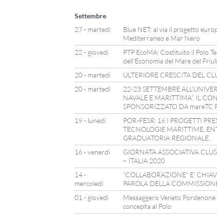
Settembre
27 - martedì
Blue NET: al via il progetto eur
Mediterraneo e Mar Nero
22 - giovedì
PTP EcoMA: Costituito il Polo Te
dell’Economia del Mare del Friuli
20 - martedì
ULTERIORE CRESCITA DEL CL
20 - martedì
22-23 SETTEMBRE ALL’UNIVER
NAVALE E MARITTIMA”, IL C
SPONSORIZZATO DA mareTC 
19 - lunedì
POR-FESR: 16 I PROGETTI PR
TECNOLOGIE MARITTIME, EN
GRADUATORIA REGIONALE.
16 - venerdì
GIORNATA ASSOCIATIVA CLU
– ITALIA 2020
14 -
“COLLABORAZIONE” E’ CHIAV
mercoledì
PAROLA DELLA COMMISSION
01 - giovedì
Messaggero Veneto Pordenone – 
concepita al Polo