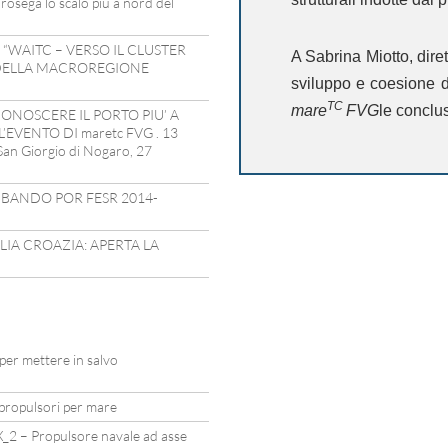
rosega lo scalo più a nord del
 “WAITC – VERSO IL CLUSTER
A
Sabrina Miotto
, dir
DELLA MACROREGIONE
sviluppo e coesione 
TC
mare
FVG
le conclu
ONOSCERE IL PORTO PIU’ A
EVENTO DI maretc FVG . 13
an Giorgio di Nogaro, 27
 BANDO POR FESR 2014-
IA CROAZIA: APERTA LA
 per mettere in salvo
i propulsori per mare
_2 – Propulsore navale ad asse