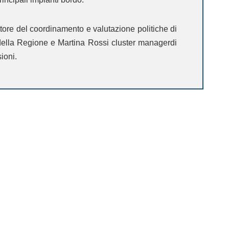
ettore del coordinamento e valutazione politiche di
della
Regione
e
Martina Rossi c
luster manager
di
sioni
.