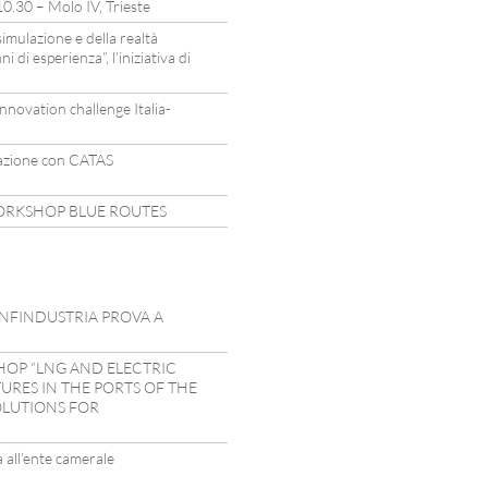
 10.30 – Molo IV, Trieste
simulazione e della realtà
i di esperienza”, l’iniziativa di
novation challenge Italia-
razione con CATAS
WORKSHOP BLUE ROUTES
CONFINDUSTRIA PROVA A
HOP “LNG AND ELECTRIC
RES IN THE PORTS OF THE
OLUTIONS FOR
 all’ente camerale