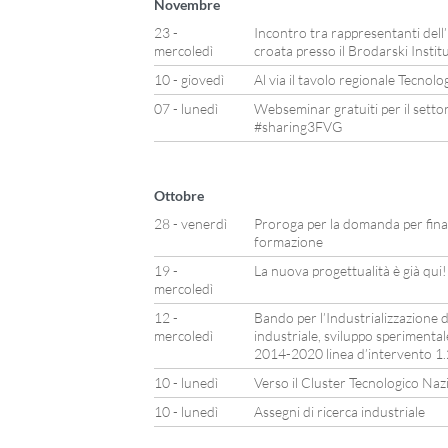
Novembre
23 -
Incontro tra rappresentanti dell’
mercoledì
croata presso il Brodarski Instit
10 - giovedì
Al via il tavolo regionale Tecnol
07 - lunedì
Webseminar gratuiti per il setto
#sharing3FVG
Ottobre
28 - venerdì
Proroga per la domanda per finan
formazione
19 -
La nuova progettualità è già qui!
mercoledì
12 -
Bando per l’Industrializzazione de
mercoledì
industriale, sviluppo speriment
2014-2020 linea d’intervento 1.2
10 - lunedì
Verso il Cluster Tecnologico Naz
10 - lunedì
Assegni di ricerca industriale