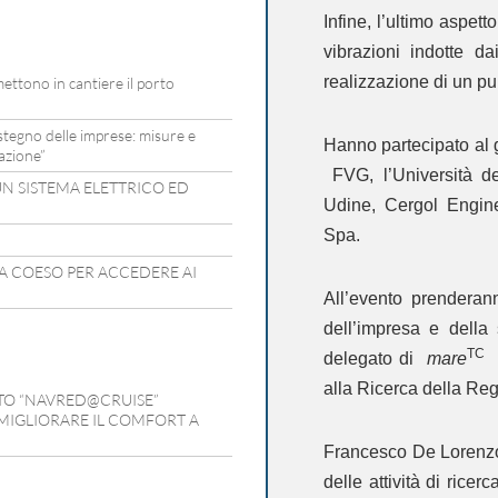
Infine, l’ultimo aspett
vibrazioni indotte da
realizzazione di un pu
mettono in cantiere il porto
ostegno delle imprese: misure e
Hanno partecipato al 
azione”
FVG, l’Università deg
UN SISTEMA ELETTRICO ED
Udine, Cergol Engine
Spa.
IA COESO PER ACCEDERE AI
All’evento prenderan
dell’impresa e della
TC
delegato di
mare
F
alla Ricerca della Re
TTO “NAVRED@CRUISE”
MIGLIORARE IL COMFORT A
Francesco De Loren
delle attività di rice