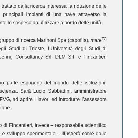
o trattato dalla ricerca interessa la riduzione delle
i principali impianti di una nave attraverso la
ntello sospeso da utilizzare a bordo delle unità.
TC
gruppo di ricerca Marinoni Spa (capofila),
mare
li Studi di Trieste, l’Università degli Studi di
ering Consultancy Srl, DLM Srl, e Fincantieri
no parte esponenti del mondo delle istituzioni,
 scienza. Sarà Lucio Sabbadini, amministratore
VG, ad aprire i lavori ed introdurre l’assessore
gione.
zo
di Fincantieri, invece – responsabile scientifico
rca e sviluppo sperimentale – illustrerà come dalle