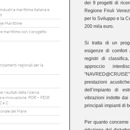
dei 9 progetti di ric
industria marittima italiana e
Regione Friuli Venez
ut
per lo Sviluppo e la C
ogie Marittime
200 mila euro.
re marittimo con il progetto
Si tratta di un pro
esigenze di comfort
registri di classific
ziamenti regionali per la
approccio interdisc
“NAVRED@CRUISE” si 
prestazioni acustich
dell’impianto di es
i risultati della ricerca
ale e innovazione: POR – FESR
vibrazioni indotte dai
 a 2.
principali impianti di 
ionale del Mare
Per quanto concerne il
riduzione del disturb