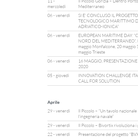
11 -
Il Piccolo Gorizia – Dentro Porto
mercoledì
Mediterraneo
06 - venerdì
SI E’ CONCLUSO IL PROGETTO
TECNOLOGICO MARITTIMO 
ADRIATICO-IONICA”
06 - venerdì
EUROPEAN MARITIME DAY: “C
NORD DEL MEDITERRANEO”, L’
maggio Monfalcone, 20 maggio S
maggio Trieste
06 - venerdì
16 MAGGIO, PRESENTAZIONE
2020
05 - giovedì
INNOVATION CHALLENGE ITAL
CALL FOR SOLUTION
Aprile
29 - venerdì
Il Piccolo – “Un tavolo nazionale
l’ingegneria navale”
29 - venerdì
Il Piccolo – Bivortix rivoluziona 
22 - venerdì
Presentazione del progetto “BVX