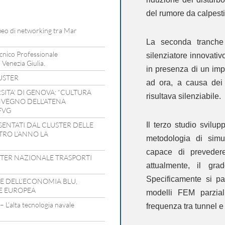
del rumore da calpestio
opeo di networking tra Mar
La seconda tranche 
cnico Professionale
silenziatore innovativ
 Venezia Giulia.
in presenza di un imp
USTER
ad ora, a causa dei 
SITA’ DI GENOVA: “CULTURA
risultava silenziabile.
ONVEGNO DELL’ATENA
FVG
ESENTATI DAL CLUSTER DELLE
Il terzo studio svi
TRO L’ANNO LA
metodologia di simul
capace di prevedere
STER NAZIONALE TRASPORTI
attualmente, il gr
Specificamente si pa
E DELL’ECONOMIA BLU,
E EUROPEA
modelli FEM parzial
L’alta tecnologia navale
frequenza tra tunnel e 