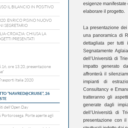
esigenze manifestate da
SO IL BILANCIO IN POSITIVO
elaborare il progetto.
2020: ENRICO PISINO NUOVO
NI SEGRETARIO
La presentazione de
IA-CROAZIA: CHIUSA LA
una panoramica di R
OGETTI PRESENTATI
dettagliata per tutti
Segnatamente Aglai
dell’Università di Tr
impatto generato da
16, ore 13.20, presentazione
se”
affronterà il silenzia
rasporti Italia 2020
impianti di estraz
Consultancy e Emanue
TO “NAVRED@CRUISE”, 26
tratteranno gli aspetti
ESTE
generate dagli impi
spiti dell’Open Day
dell’Università di T
% Portorosega. Porte aperte agli
presentazione con il
strutturali indotte dai 