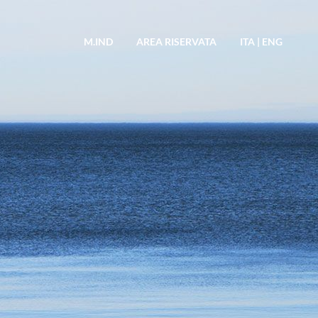
M.IND
AREA RISERVATA
ITA
|
ENG