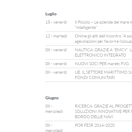
Luglio
15 - venerdì
Il Piccolo – Le aziende del mare 
“intelligente”
12 - martedì
Online gli atti dell’incontro “A s
agevolazioni per favorire l’occup
08 - venerdì
NAUTICA: GRAZIE A “EMCY” 
ELETTRONICO INTEGRATO
08 - venerdì
NUOVI SOCI PER maretc FVG
08 - venerdì
UE, IL SETTORE MARITTIMO S
FONDI COMUNITARI
Giugno
08 -
RICERCA: GRAZIE AL PROGE
mercoledì
SOLUZIONI INNOVATIVE PER 
BORDO DELLE NAVI
08 -
POR FESR 2014-2020
mercoledì