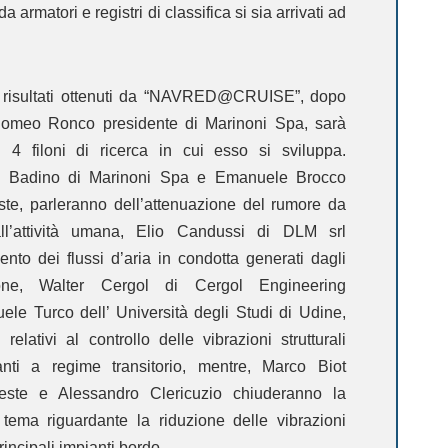
 armatori e registri di classifica si sia arrivati ad
i risultati ottenuti da “NAVRED@CRUISE”, dopo
omeo Ronco presidente di Marinoni Spa, sarà
 i 4 filoni di ricerca in cui esso si sviluppa.
a Badino di Marinoni Spa e Emanuele Brocco
ieste, parleranno dell’attenuazione del rumore da
ll’attività umana, Elio Candussi di DLM srl
mento dei flussi d’aria in condotta generati dagli
ione, Walter Cergol di Cergol Engineering
le Turco dell’ Università degli Studi di Udine,
 relativi al controllo delle vibrazioni strutturali
anti a regime transitorio, mentre, Marco Biot
rieste e Alessandro Clericuzio chiuderanno la
 tema riguardante la riduzione delle vibrazioni
principali impianti bordo.