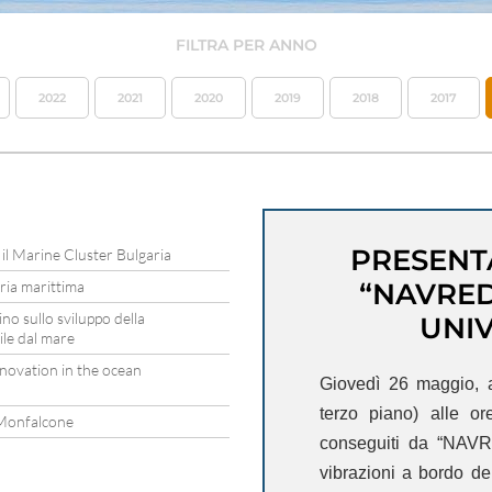
FILTRA PER ANNO
2022
2021
2020
2019
2018
2017
PRESENT
 il Marine Cluster Bulgaria
tria marittima
“NAVRED
ino sullo sviluppo della
UNIV
ile dal mare
novation in the ocean
Giovedì 26 maggio, al
terzo piano) alle 
a Monfalcone
conseguiti da “NAV
vibrazioni a bordo de