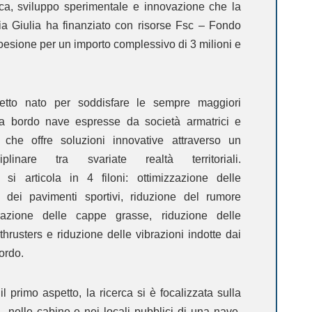
erca, sviluppo sperimentale e innovazione che la
ia Giulia ha finanziato con risorse Fsc – Fondo
oesione per un importo complessivo di 3 milioni e
getto nato per soddisfare le sempre maggiori
 a bordo nave espresse da società armatrici e
a, che offre soluzioni innovative attraverso un
iplinare tra svariate realtà territoriali.
articola in 4 filoni: ottimizzazione delle
e dei pavimenti sportivi, riduzione del rumore
trazione delle cappe grasse, riduzione delle
 thrusters e riduzione delle vibrazioni indotte dai
bordo.
 primo aspetto, la ricerca si è focalizzata sulla
o nelle cabine e nei locali pubblici di una nave,