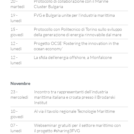
20 -
Protocollo di collaborazione con il Marine
martedì
Cluster Bulgaria
19 -
FVG e Bulgaria unite per l’industria marittima
lunedì
15 -
Protocollo con Politecnico di Torino sullo sviluppo
giovedì
della generazione di energia rinnovabile dal mare
12 -
Progetto OCSE ‘Fostering the innovation in the
lunedì
ocean economy’
12 -
La sfida dell’energia offshore, a Monfalcone
lunedì
Novembre
23 -
Incontro tra rappresentanti dell’industria
mercoledì
marittima italiana e croata presso il Brodarski
Institut
10 -
Al via il tavolo regionale Tecnologie Marittime
giovedì
07 -
Webseminar gratuiti per il settore marittimo con
lunedì
il progetto #sharing3FVG