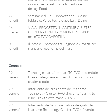
innovative nei settori della nautica e
dell’agrifood.
22 -
Seminario di Friuli Innovazione – Udine, 26
lunedì
febbraio, Parco tecnologico Luigi Dainelli
16 -
VIA AL PROGETTO “MARITIME CLUSTER
martedì
COOPERATION ITALY MONTENEGRO”,
mareTC FGV CAPOFILA
01 -
Il Piccolo – Accordo tra Regione e Croazia per
lunedì
rilanciare l’economia del mare
Gennaio
29 -
Tecnologie marittime: mareTC FVG, presentate
venerdì
linee strategiche e sottoscritto accordo con
cluster croato
29 -
Intervento del presidente del Maritime
venerdì
Technology Cluster FVG all’evento “Sailing to
Blue Growth with mareTC FVG”
29 -
Intervento dell’amministratore delegato del
venerdì
Maritime Technology Cluster FVG all’evento