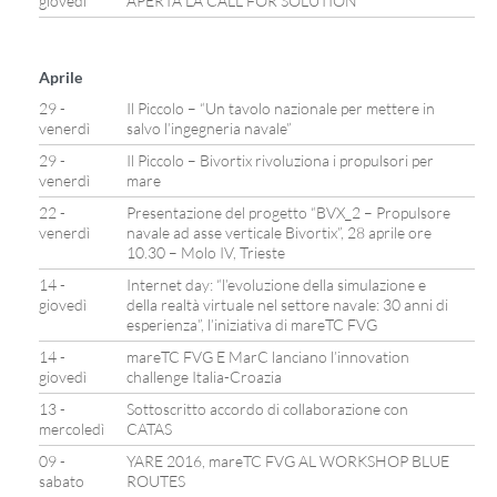
giovedì
APERTA LA CALL FOR SOLUTION
Aprile
29 -
Il Piccolo – “Un tavolo nazionale per mettere in
venerdì
salvo l’ingegneria navale”
29 -
Il Piccolo – Bivortix rivoluziona i propulsori per
venerdì
mare
22 -
Presentazione del progetto “BVX_2 – Propulsore
venerdì
navale ad asse verticale Bivortix”, 28 aprile ore
10.30 – Molo IV, Trieste
14 -
Internet day: “l’evoluzione della simulazione e
giovedì
della realtà virtuale nel settore navale: 30 anni di
esperienza”, l’iniziativa di mareTC FVG
14 -
mareTC FVG E MarC lanciano l’innovation
giovedì
challenge Italia-Croazia
13 -
Sottoscritto accordo di collaborazione con
mercoledì
CATAS
09 -
YARE 2016, mareTC FVG AL WORKSHOP BLUE
sabato
ROUTES