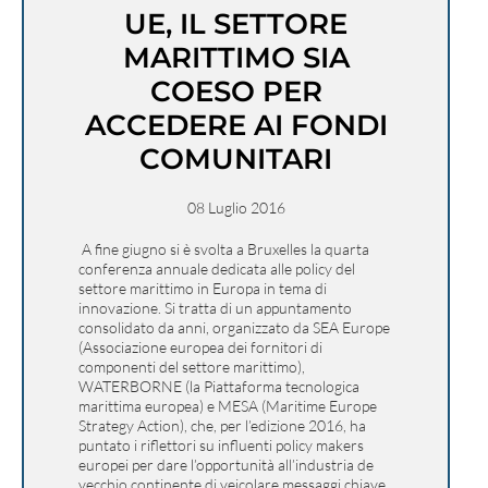
UE, IL SETTORE
MARITTIMO SIA
COESO PER
ACCEDERE AI FONDI
COMUNITARI
08 Luglio 2016
A fine giugno si è svolta a Bruxelles la quarta
conferenza annuale dedicata alle policy del
settore marittimo in Europa in tema di
innovazione. Si tratta di un appuntamento
consolidato da anni, organizzato da SEA Europe
(Associazione europea dei fornitori di
componenti del settore marittimo),
WATERBORNE (la Piattaforma tecnologica
marittima europea) e MESA (Maritime Europe
Strategy Action), che, per l’edizione 2016, ha
puntato i riflettori su influenti policy makers
europei per dare l’opportunità all’industria de
vecchio continente di veicolare messaggi chiave