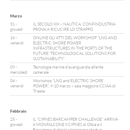
Marzo
31 -
IL SECOLO XIX – NAUTICA, CONFINDUSTRIA
giovedì
PROVA A RICUCIRE LO STRAPPO
18 -
ONLINE GLI ATTI DEL WORKSHOP “LNG AND
venerdì
ELECTRIC SHORE POWER
INFRASTRUCTURES IN THE PORTS OF THE
FUTURE: TECHNOLOGICAL SOLUTIONS FOR
SUSTAINABILITY”
09 -
Tecnologie marine d’avanguardia all’ente
mercoledì
camerale
04 -
Workshop “LNG and ELECTRIC SHORE
venerdì
POWER”, 9-10 marzo – sala maggiore CCIAA di
Trieste
Febbraio
25 -
IL “CIPNES BARCAMPER CHALLENGE” ARRIVA
giovedì
A MONFALCONE Il CIPNES di Olbia e il
Barcamper di dpixel selezionano startup