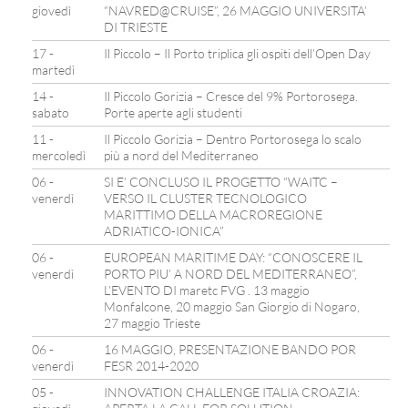
giovedì
“NAVRED@CRUISE”, 26 MAGGIO UNIVERSITA’
DI TRIESTE
17 -
Il Piccolo – Il Porto triplica gli ospiti dell’Open Day
martedì
14 -
Il Piccolo Gorizia – Cresce del 9% Portorosega.
sabato
Porte aperte agli studenti
11 -
Il Piccolo Gorizia – Dentro Portorosega lo scalo
mercoledì
più a nord del Mediterraneo
06 -
SI E’ CONCLUSO IL PROGETTO “WAITC –
venerdì
VERSO IL CLUSTER TECNOLOGICO
MARITTIMO DELLA MACROREGIONE
ADRIATICO-IONICA”
06 -
EUROPEAN MARITIME DAY: “CONOSCERE IL
venerdì
PORTO PIU’ A NORD DEL MEDITERRANEO”,
L’EVENTO DI maretc FVG . 13 maggio
Monfalcone, 20 maggio San Giorgio di Nogaro,
27 maggio Trieste
06 -
16 MAGGIO, PRESENTAZIONE BANDO POR
venerdì
FESR 2014-2020
05 -
INNOVATION CHALLENGE ITALIA CROAZIA: