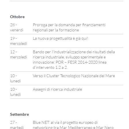
Ottobre
28 -
Proroga per la domanda per finanziamenti
venerdì
regionali per la formazione
19 -
La nuova progettualità è già qui!
mercoledì
12 -
Bando per l’Industrializzazione dei risultati della
mercoledì
ricerca industriale, sviluppo sperimentale e
innovazione: POR – FESR 2014-2020 linea
d’intervento 1.2 a 2.
10 -
Verso il Cluster Tecnologico Nazionale del Mare
lunedì
10 -
Assegni di ricerca industriale
lunedì
Settembre
27 -
Blue NET: al via il progetto europeo di
martedì
networking tra Mar Mediterraneo e Mar Nero