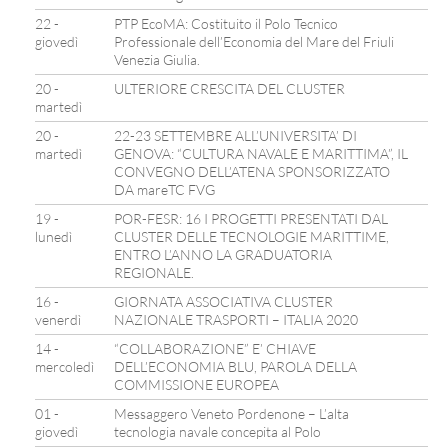
22 -
PTP EcoMA: Costituito il Polo Tecnico
giovedì
Professionale dell’Economia del Mare del Friuli
Venezia Giulia.
20 -
ULTERIORE CRESCITA DEL CLUSTER
martedì
20 -
22-23 SETTEMBRE ALL’UNIVERSITA’ DI
martedì
GENOVA: “CULTURA NAVALE E MARITTIMA”, IL
CONVEGNO DELL’ATENA SPONSORIZZATO
DA mareTC FVG
19 -
POR-FESR: 16 I PROGETTI PRESENTATI DAL
lunedì
CLUSTER DELLE TECNOLOGIE MARITTIME,
ENTRO L’ANNO LA GRADUATORIA
REGIONALE.
16 -
GIORNATA ASSOCIATIVA CLUSTER
venerdì
NAZIONALE TRASPORTI – ITALIA 2020
14 -
“COLLABORAZIONE” E’ CHIAVE
mercoledì
DELL’ECONOMIA BLU, PAROLA DELLA
COMMISSIONE EUROPEA
01 -
Messaggero Veneto Pordenone – L’alta
giovedì
tecnologia navale concepita al Polo