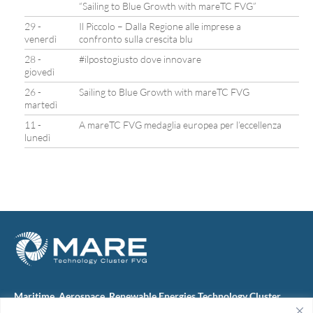
“Sailing to Blue Growth with mareTC FVG”
29 -
Il Piccolo – Dalla Regione alle imprese a
venerdì
confronto sulla crescita blu
28 -
#ilpostogiusto dove innovare
giovedì
26 -
Sailing to Blue Growth with mareTC FVG
martedì
11 -
A mareTC FVG medaglia europea per l’eccellenza
lunedì
Maritime, Aerospace, Renewable Energies Technology Cluster
FVG