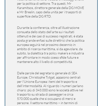
per la politica di settore. Tra questi, Mr
Karamitsos, direttore generale della DG MOVE
e Mr Breslin, capo della unità per i trasporti di
superficie della DG RTD.
Durante la conferenza, oltre all’illustrazione
consueta dello stato dell’arte sui risultati
ottenuti e dei casi di successo registrati, è stata
posta grande enfasi sulle direttrici che la politica
europea seguirà nel prossimo decennio in
ambito di ricerca marittima, sì da agevolare, da
subito, la dialettica tra policy makers e industria
per affrontare in modo coeso sfide future e
mantenere alto il livello di competitività.
Dalle parole del segretario generale di SEA
Europe, Christophe Tytgat, appaiono centrali
per l’Unione Europea i temi del trasporto e
dell’intermodalità. Al riguardo i numeri parlano
chiaro: più di 343.000 sono le società attive nel
trasporto su strada di passeggeri e circa
570.000 quelle che si occupano di merci e
persone. Il settore marittimo – in termini di