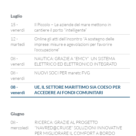
Luglio
15 -
Il Piccolo – Le aziende del mare mettono in
venerdì
cantiere il porto “intelligente”
12 -
Online gli atti dell’incontro “A sostegno delle
martedì
imprese: misure e agevolazioni per favorire
l’occupazione”
08 -
NAUTICA: GRAZIE A “EMCY” UN SISTEMA
venerdì
ELETTRICO ED ELETTRONICO INTEGRATO
08 -
NUOVI SOCI PER maretc FVG
venerdì
08 -
UE, IL SETTORE MARITTIMO SIA COESO PER
venerdì
ACCEDERE AI FONDI COMUNITARI
Giugno
08 -
RICERCA: GRAZIE AL PROGETTO
mercoledì
“NAVRED@CRUISE” SOLUZIONI INNOVATIVE
PER MIGLIORARE IL COMFORT A BORDO