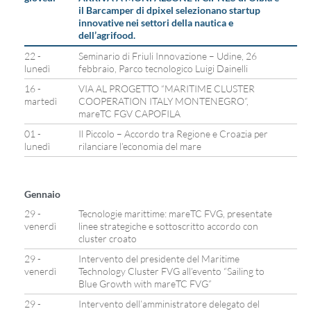
il Barcamper di dpixel selezionano startup
innovative nei settori della nautica e
dell’agrifood.
22 -
Seminario di Friuli Innovazione – Udine, 26
lunedì
febbraio, Parco tecnologico Luigi Dainelli
16 -
VIA AL PROGETTO “MARITIME CLUSTER
martedì
COOPERATION ITALY MONTENEGRO”,
mareTC FGV CAPOFILA
01 -
Il Piccolo – Accordo tra Regione e Croazia per
lunedì
rilanciare l’economia del mare
Gennaio
29 -
Tecnologie marittime: mareTC FVG, presentate
venerdì
linee strategiche e sottoscritto accordo con
cluster croato
29 -
Intervento del presidente del Maritime
venerdì
Technology Cluster FVG all’evento “Sailing to
Blue Growth with mareTC FVG”
29 -
Intervento dell’amministratore delegato del