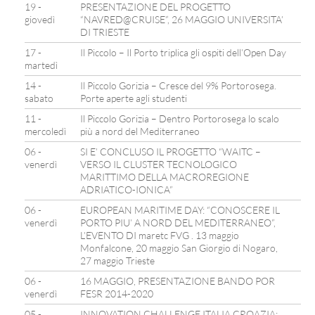
19 -
PRESENTAZIONE DEL PROGETTO
giovedì
“NAVRED@CRUISE”, 26 MAGGIO UNIVERSITA’
DI TRIESTE
17 -
Il Piccolo – Il Porto triplica gli ospiti dell’Open Day
martedì
14 -
Il Piccolo Gorizia – Cresce del 9% Portorosega.
sabato
Porte aperte agli studenti
11 -
Il Piccolo Gorizia – Dentro Portorosega lo scalo
mercoledì
più a nord del Mediterraneo
06 -
SI E’ CONCLUSO IL PROGETTO “WAITC –
venerdì
VERSO IL CLUSTER TECNOLOGICO
MARITTIMO DELLA MACROREGIONE
ADRIATICO-IONICA”
06 -
EUROPEAN MARITIME DAY: “CONOSCERE IL
venerdì
PORTO PIU’ A NORD DEL MEDITERRANEO”,
L’EVENTO DI maretc FVG . 13 maggio
Monfalcone, 20 maggio San Giorgio di Nogaro,
27 maggio Trieste
06 -
16 MAGGIO, PRESENTAZIONE BANDO POR
venerdì
FESR 2014-2020
05 -
INNOVATION CHALLENGE ITALIA CROAZIA: