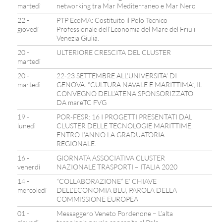
martedì
networking tra Mar Mediterraneo e Mar Nero
22 -
PTP EcoMA: Costituito il Polo Tecnico
giovedì
Professionale dell’Economia del Mare del Friuli
Venezia Giulia.
20 -
ULTERIORE CRESCITA DEL CLUSTER
martedì
20 -
22-23 SETTEMBRE ALL’UNIVERSITA’ DI
martedì
GENOVA: “CULTURA NAVALE E MARITTIMA”, IL
CONVEGNO DELL’ATENA SPONSORIZZATO
DA mareTC FVG
19 -
POR-FESR: 16 I PROGETTI PRESENTATI DAL
lunedì
CLUSTER DELLE TECNOLOGIE MARITTIME,
ENTRO L’ANNO LA GRADUATORIA
REGIONALE.
16 -
GIORNATA ASSOCIATIVA CLUSTER
venerdì
NAZIONALE TRASPORTI – ITALIA 2020
14 -
“COLLABORAZIONE” E’ CHIAVE
mercoledì
DELL’ECONOMIA BLU, PAROLA DELLA
COMMISSIONE EUROPEA
01 -
Messaggero Veneto Pordenone – L’alta