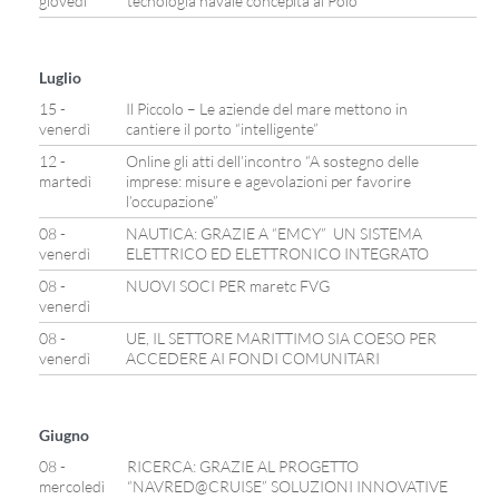
giovedì
tecnologia navale concepita al Polo
Luglio
15 -
Il Piccolo – Le aziende del mare mettono in
venerdì
cantiere il porto “intelligente”
12 -
Online gli atti dell’incontro “A sostegno delle
martedì
imprese: misure e agevolazioni per favorire
l’occupazione”
08 -
NAUTICA: GRAZIE A “EMCY” UN SISTEMA
venerdì
ELETTRICO ED ELETTRONICO INTEGRATO
08 -
NUOVI SOCI PER maretc FVG
venerdì
08 -
UE, IL SETTORE MARITTIMO SIA COESO PER
venerdì
ACCEDERE AI FONDI COMUNITARI
Giugno
08 -
RICERCA: GRAZIE AL PROGETTO
mercoledì
“NAVRED@CRUISE” SOLUZIONI INNOVATIVE