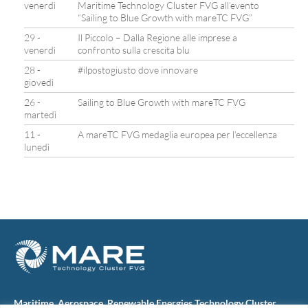
venerdì
Maritime Technology Cluster FVG all’evento
“Sailing to Blue Growth with mareTC FVG”
29 -
Il Piccolo – Dalla Regione alle imprese a
venerdì
confronto sulla crescita blu
28 -
#ilpostogiusto dove innovare
giovedì
26 -
Sailing to Blue Growth with mareTC FVG
martedì
11 -
A mareTC FVG medaglia europea per l’eccellenza
lunedì
Maritime, Aerospace, Renewable Energies Technology Cluster