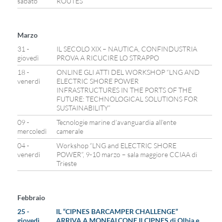
sabato
ROUTES
Marzo
31 -
IL SECOLO XIX – NAUTICA, CONFINDUSTRIA
giovedì
PROVA A RICUCIRE LO STRAPPO
18 -
ONLINE GLI ATTI DEL WORKSHOP “LNG AND
venerdì
ELECTRIC SHORE POWER
INFRASTRUCTURES IN THE PORTS OF THE
FUTURE: TECHNOLOGICAL SOLUTIONS FOR
SUSTAINABILITY”
09 -
Tecnologie marine d’avanguardia all’ente
mercoledì
camerale
04 -
Workshop “LNG and ELECTRIC SHORE
venerdì
POWER”, 9-10 marzo – sala maggiore CCIAA di
Trieste
Febbraio
25 -
IL “CIPNES BARCAMPER CHALLENGE”
giovedì
ARRIVA A MONFALCONE Il CIPNES di Olbia e