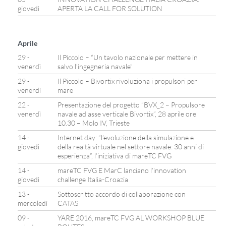
giovedì
APERTA LA CALL FOR SOLUTION
Aprile
29 -
Il Piccolo – “Un tavolo nazionale per mettere in
venerdì
salvo l’ingegneria navale”
29 -
Il Piccolo – Bivortix rivoluziona i propulsori per
venerdì
mare
22 -
Presentazione del progetto “BVX_2 – Propulsore
venerdì
navale ad asse verticale Bivortix”, 28 aprile ore
10.30 – Molo IV, Trieste
14 -
Internet day: “l’evoluzione della simulazione e
giovedì
della realtà virtuale nel settore navale: 30 anni di
esperienza”, l’iniziativa di mareTC FVG
14 -
mareTC FVG E MarC lanciano l’innovation
giovedì
challenge Italia-Croazia
13 -
Sottoscritto accordo di collaborazione con
mercoledì
CATAS
09 -
YARE 2016, mareTC FVG AL WORKSHOP BLUE