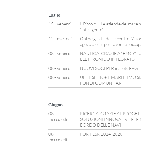
Luglio
15 - venerdì
Il Piccolo – Le aziende del mare 
“intelligente”
12 - martedì
Online gli atti dell’incontro “A s
agevolazioni per favorire l’occup
08 - venerdì
NAUTICA: GRAZIE A “EMCY” 
ELETTRONICO INTEGRATO
08 - venerdì
NUOVI SOCI PER maretc FVG
08 - venerdì
UE, IL SETTORE MARITTIMO S
FONDI COMUNITARI
Giugno
08 -
RICERCA: GRAZIE AL PROGE
mercoledì
SOLUZIONI INNOVATIVE PER 
BORDO DELLE NAVI
08 -
POR FESR 2014-2020
mercoledì