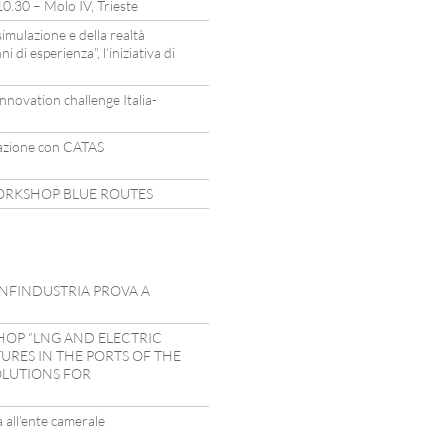
 10.30 – Molo IV, Trieste
simulazione e della realtà
i di esperienza”, l’iniziativa di
novation challenge Italia-
razione con CATAS
WORKSHOP BLUE ROUTES
CONFINDUSTRIA PROVA A
HOP “LNG AND ELECTRIC
RES IN THE PORTS OF THE
OLUTIONS FOR
 all’ente camerale