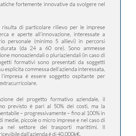
matiche fortemente innovative da svolgere nel
risulta di particolare rilievo per le imprese
erca e aperte all’innovazione, interessate a
rio personale (minimo 5 allievi) in percorsi
e durata (da 24 a 60 ore). Sono ammesse
ione monoaziendali o pluriaziendali (in caso di
ogetti formativi sono presentati da soggetti
 su esplicita commessa dell’azienda interessata,
l’impresa è essere soggetto ospitante per
 extracurricolare.
zione del progetto formativo aziendale, il
mo previsto è pari al 50% dei costi, ma la
entabile – progressivamente – fino al 100% in
di medie, piccole o micro imprese e nel caso di
ca nel settore dei trasporti marittimi. Il
cevibile dall’azienda è di 40.000k€.