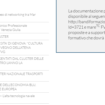
La documentazione p
opeo di networking tra Mar
disponibile al seguen
http://bandiformazio
cnico Professionale
TC
Id=3721
e mare
FV
 Venezia Giulia.
proposte e a supporta
USTER
formativo che dovrà
SITA’ DI GENOVA: “CULTURA
ONVEGNO DELL’ATENA
FVG
ESENTATI DAL CLUSTER DELLE
TRO L’ANNO LA
STER NAZIONALE TRASPORTI
E DELL’ECONOMIA BLU,
E EUROPEA
L’alta tecnologia navale