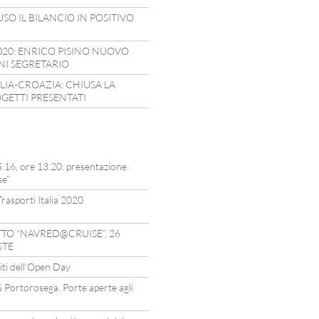
SO IL BILANCIO IN POSITIVO
2020: ENRICO PISINO NUOVO
NI SEGRETARIO
IA-CROAZIA: CHIUSA LA
OGETTI PRESENTATI
16, ore 13.20, presentazione
se”
rasporti Italia 2020
TO “NAVRED@CRUISE”, 26
STE
spiti dell’Open Day
% Portorosega. Porte aperte agli