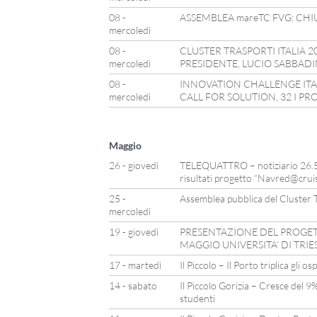
08 -
ASSEMBLEA mareTC FVG: CHIU
mercoledì
08 -
CLUSTER TRASPORTI ITALIA 
mercoledì
PRESIDENTE, LUCIO SABBADI
08 -
INNOVATION CHALLENGE ITAL
mercoledì
CALL FOR SOLUTION, 32 I PR
Maggio
26 - giovedì
TELEQUATTRO – notiziario 26.5.
risultati progetto “Navred@crui
25 -
Assemblea pubblica del Cluster T
mercoledì
19 - giovedì
PRESENTAZIONE DEL PROGET
MAGGIO UNIVERSITA’ DI TRIE
17 - martedì
Il Piccolo – Il Porto triplica gli o
14 - sabato
Il Piccolo Gorizia – Cresce del 9
studenti