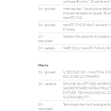
verticale Bivortix”, 28 aprile ore
14 - giovedì
Internet day: “l’evoluzione della 
virtuale nel settore navale: 30 ann
mareTC FVG
14 - giovedì
mareTC FVG E MarC lanciano l’in
Croazia
13 -
Sottoscritto accordo di collabo
mercoledì
09 - sabato
YARE 2016, mareTC FVG AL 
Marzo
31 - giovedì
IL SECOLO XIX – NAUTICA, 
RICUCIRE LO STRAPPO
18 - venerdì
ONLINE GLI ATTI DEL WORKS
SHORE POWER INFRASTRUCTU
FUTURE: TECHNOLOGICAL S
SUSTAINABILITY”
09 -
Tecnologie marine d’avanguardia
mercoledì