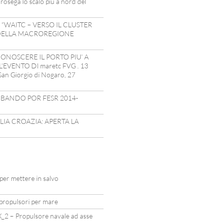
rosega lo scalo più a nord del
 “WAITC – VERSO IL CLUSTER
DELLA MACROREGIONE
ONOSCERE IL PORTO PIU’ A
EVENTO DI maretc FVG . 13
an Giorgio di Nogaro, 27
 BANDO POR FESR 2014-
IA CROAZIA: APERTA LA
 per mettere in salvo
i propulsori per mare
_2 – Propulsore navale ad asse