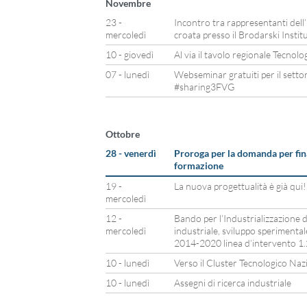
Novembre
23 -
Incontro tra rappresentanti dell’
mercoledì
croata presso il Brodarski Instit
10 - giovedì
Al via il tavolo regionale Tecnol
07 - lunedì
Webseminar gratuiti per il setto
#sharing3FVG
Ottobre
28 - venerdì
Proroga per la domanda per fin
formazione
19 -
La nuova progettualità è già qui!
mercoledì
12 -
Bando per l’Industrializzazione de
mercoledì
industriale, sviluppo speriment
2014-2020 linea d’intervento 1.2
10 - lunedì
Verso il Cluster Tecnologico Naz
10 - lunedì
Assegni di ricerca industriale