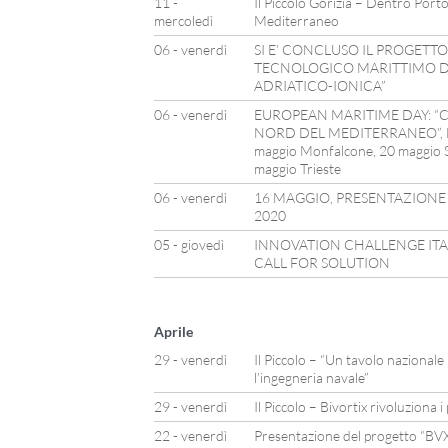
11 -
Il Piccolo Gorizia – Dentro Porto
mercoledì
Mediterraneo
06 - venerdì
SI E’ CONCLUSO IL PROGETTO
TECNOLOGICO MARITTIMO 
ADRIATICO-IONICA”
06 - venerdì
EUROPEAN MARITIME DAY: “C
NORD DEL MEDITERRANEO”, L’
maggio Monfalcone, 20 maggio S
maggio Trieste
06 - venerdì
16 MAGGIO, PRESENTAZIONE
2020
05 - giovedì
INNOVATION CHALLENGE ITAL
CALL FOR SOLUTION
Aprile
29 - venerdì
Il Piccolo – “Un tavolo nazionale
l’ingegneria navale”
29 - venerdì
Il Piccolo – Bivortix rivoluziona 
22 - venerdì
Presentazione del progetto “BVX