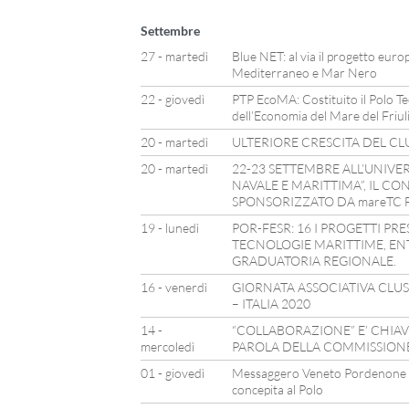
Settembre
27 - martedì
Blue NET: al via il progetto eur
Mediterraneo e Mar Nero
22 - giovedì
PTP EcoMA: Costituito il Polo Te
dell’Economia del Mare del Friuli
20 - martedì
ULTERIORE CRESCITA DEL CL
20 - martedì
22-23 SETTEMBRE ALL’UNIVER
NAVALE E MARITTIMA”, IL C
SPONSORIZZATO DA mareTC 
19 - lunedì
POR-FESR: 16 I PROGETTI PR
TECNOLOGIE MARITTIME, EN
GRADUATORIA REGIONALE.
16 - venerdì
GIORNATA ASSOCIATIVA CLU
– ITALIA 2020
14 -
“COLLABORAZIONE” E’ CHIAV
mercoledì
PAROLA DELLA COMMISSION
01 - giovedì
Messaggero Veneto Pordenone – 
concepita al Polo