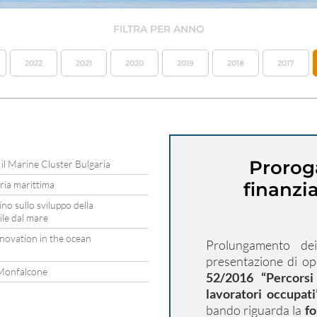
FILTRA PER ANNO
2022
2021
2020
2019
2018
2017
Prorog
 il Marine Cluster Bulgaria
tria marittima
finanzi
ino sullo sviluppo della
ile dal mare
novation in the ocean
Prolungamento de
presentazione di op
a Monfalcone
52/2016 “Percorsi 
lavoratori occupat
bando riguarda la
fo