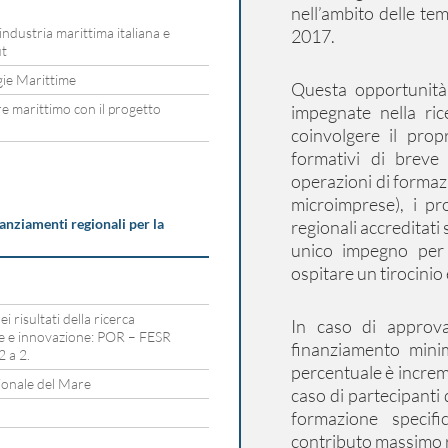
nell’ambito delle te
industria marittima italiana e
2017.
ut
ogie Marittime
Questa opportunità 
re marittimo con il progetto
impegnate nella ric
coinvolgere il prop
formativi di brev
operazioni di formaz
microimprese), i pr
anziamenti regionali per la
regionali accreditati
unico impegno per 
ospitare un tirocinio
i risultati della ricerca
In caso di approva
ale e innovazione: POR – FESR
finanziamento mini
 a 2.
percentuale è increm
ionale del Mare
caso di partecipanti 
formazione specifi
contributo massimo ri