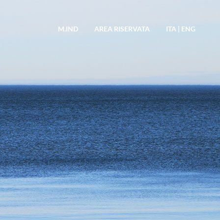
M.IND
AREA RISERVATA
ITA
|
ENG