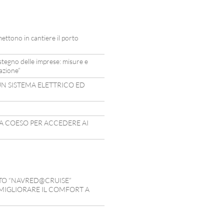
mettono in cantiere il porto
ostegno delle imprese: misure e
azione”
UN SISTEMA ELETTRICO ED
IA COESO PER ACCEDERE AI
TTO “NAVRED@CRUISE”
MIGLIORARE IL COMFORT A