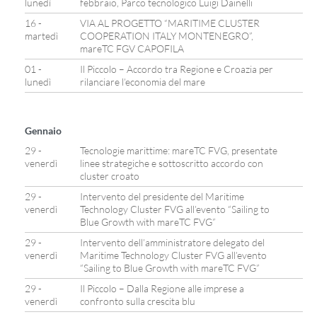
lunedì
febbraio, Parco tecnologico Luigi Dainelli
16 -
VIA AL PROGETTO “MARITIME CLUSTER
martedì
COOPERATION ITALY MONTENEGRO”,
mareTC FGV CAPOFILA
01 -
Il Piccolo – Accordo tra Regione e Croazia per
lunedì
rilanciare l’economia del mare
Gennaio
29 -
Tecnologie marittime: mareTC FVG, presentate
venerdì
linee strategiche e sottoscritto accordo con
cluster croato
29 -
Intervento del presidente del Maritime
venerdì
Technology Cluster FVG all’evento “Sailing to
Blue Growth with mareTC FVG”
29 -
Intervento dell’amministratore delegato del
venerdì
Maritime Technology Cluster FVG all’evento
“Sailing to Blue Growth with mareTC FVG”
29 -
Il Piccolo – Dalla Regione alle imprese a
venerdì
confronto sulla crescita blu