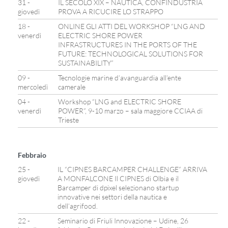
31 -
IL SECOLO XIX – NAUTICA, CONFINDUSTRIA
giovedì
PROVA A RICUCIRE LO STRAPPO
18 -
ONLINE GLI ATTI DEL WORKSHOP “LNG AND
venerdì
ELECTRIC SHORE POWER
INFRASTRUCTURES IN THE PORTS OF THE
FUTURE: TECHNOLOGICAL SOLUTIONS FOR
SUSTAINABILITY”
09 -
Tecnologie marine d’avanguardia all’ente
mercoledì
camerale
04 -
Workshop “LNG and ELECTRIC SHORE
venerdì
POWER”, 9-10 marzo – sala maggiore CCIAA di
Trieste
Febbraio
25 -
IL “CIPNES BARCAMPER CHALLENGE” ARRIVA
giovedì
A MONFALCONE Il CIPNES di Olbia e il
Barcamper di dpixel selezionano startup
innovative nei settori della nautica e
dell’agrifood.
22 -
Seminario di Friuli Innovazione – Udine, 26