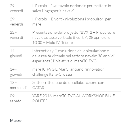
29 -
Il Piccolo – “Un tavolo nazionale per mettere in
venerdì
salvo l’ingegneria navale”
29 -
Il Piccolo – Bivortix rivoluziona i propulsori per
venerdì
mare
22 -
Presentazione del progetto “BVX_2 – Propulsore
venerdì
navale ad asse verticale Bivortix”, 28 aprile ore
10.30 – Molo IV, Trieste
14 -
Internet day: “l’evoluzione della simulazione e
giovedì
della realtà virtuale nel settore navale: 30 anni di
esperienza”, l’iniziativa di mareTC FVG
14 -
mareTC FVG E MarC lanciano l’innovation
giovedì
challenge Italia-Croazia
13 -
Sottoscritto accordo di collaborazione con
mercoledì
CATAS
09 -
YARE 2016, mareTC FVG AL WORKSHOP BLUE
sabato
ROUTES
Marzo