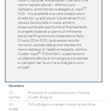
Italia–Croazia per le aziende ed i ricercatori che
hanno risposto alla call – afferma Lucio
TC
Sabbadini, amministratore delegato di mare
FVG – è la possibilità di avviare collaborazioni
dirette con i grandi player industriali del Friuli
Venezia Giulia e della Croazia, anche in
preparazione alle opportunità di finanziamento
di progetti bilaterali a valere sull’imminente
bando del Programma di cooperazione Italia-
Croazia 2014-2020. Le proposte raccolte
verranno valutate dalle grandi imprese che
hanno espresso le rispettive necessità, mentre i
TC
Cluster, mare
FVG e MarC, supporteranno
un’ulteriore attività di convergenza tra imprese
e ricercatori per favorirne le sinergie e nuovi
sviluppi”.
Dicembre
20 -
Protocollo di collaborazione con il Marine
martedì
Cluster Bulgaria
19 -
FVG e Bulgaria unite per l’industria marittima
lunedì