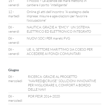
15 -
Il Piccolo – Le aziende del mare mettono in
venerdì
cantiere il porto “intelligente”
12 -
Online gli atti dell’incontro “A sostegno delle
martedì
imprese: misure e agevolazioni per favorire
l’occupazione”
08 -
NAUTICA: GRAZIE A “EMCY” UN SISTEMA
venerdì
ELETTRICO ED ELETTRONICO INTEGRATO
08 -
NUOVI SOCI PER maretc FVG
venerdì
08 -
UE, IL SETTORE MARITTIMO SIA COESO PER
venerdì
ACCEDERE AI FONDI COMUNITARI
Giugno
08 -
RICERCA: GRAZIE AL PROGETTO
mercoledì
“NAVRED@CRUISE” SOLUZIONI INNOVATIVE
PER MIGLIORARE IL COMFORT A BORDO
DELLE NAVI
08 -
POR FESR 2014-2020
mercoledì