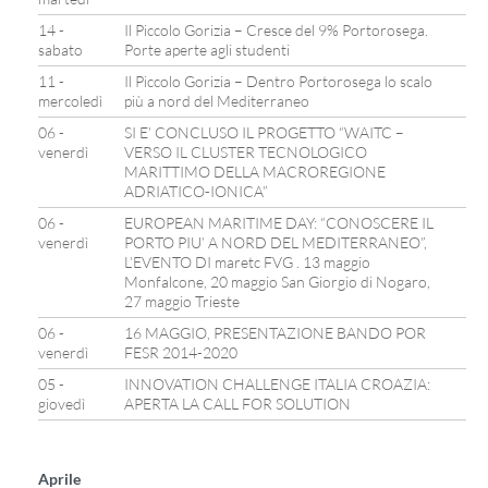
14 -
Il Piccolo Gorizia – Cresce del 9% Portorosega.
sabato
Porte aperte agli studenti
11 -
Il Piccolo Gorizia – Dentro Portorosega lo scalo
mercoledì
più a nord del Mediterraneo
06 -
SI E’ CONCLUSO IL PROGETTO “WAITC –
venerdì
VERSO IL CLUSTER TECNOLOGICO
MARITTIMO DELLA MACROREGIONE
ADRIATICO-IONICA”
06 -
EUROPEAN MARITIME DAY: “CONOSCERE IL
venerdì
PORTO PIU’ A NORD DEL MEDITERRANEO”,
L’EVENTO DI maretc FVG . 13 maggio
Monfalcone, 20 maggio San Giorgio di Nogaro,
27 maggio Trieste
06 -
16 MAGGIO, PRESENTAZIONE BANDO POR
venerdì
FESR 2014-2020
05 -
INNOVATION CHALLENGE ITALIA CROAZIA:
giovedì
APERTA LA CALL FOR SOLUTION
Aprile