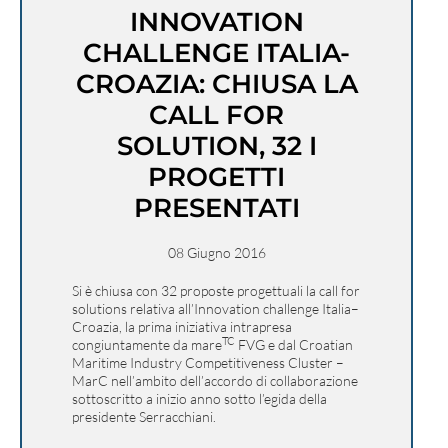
INNOVATION
CHALLENGE ITALIA-
CROAZIA: CHIUSA LA
CALL FOR
SOLUTION, 32 I
PROGETTI
PRESENTATI
08 Giugno 2016
Si è chiusa con 32 proposte progettuali la call for
solutions relativa all’Innovation challenge Italia–
Croazia, la prima iniziativa intrapresa
TC
congiuntamente da mare
FVG e dal Croatian
Maritime Industry Competitiveness Cluster –
MarC nell’ambito dell’accordo di collaborazione
sottoscritto a inizio anno sotto l’egida della
presidente Serracchiani.