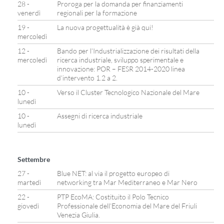
28 -
Proroga per la domanda per finanziamenti
venerdì
regionali per la formazione
19 -
La nuova progettualità è già qui!
mercoledì
12 -
Bando per l’Industrializzazione dei risultati della
mercoledì
ricerca industriale, sviluppo sperimentale e
innovazione: POR – FESR 2014-2020 linea
d’intervento 1.2 a 2.
10 -
Verso il Cluster Tecnologico Nazionale del Mare
lunedì
10 -
Assegni di ricerca industriale
lunedì
Settembre
27 -
Blue NET: al via il progetto europeo di
martedì
networking tra Mar Mediterraneo e Mar Nero
22 -
PTP EcoMA: Costituito il Polo Tecnico
giovedì
Professionale dell’Economia del Mare del Friuli
Venezia Giulia.