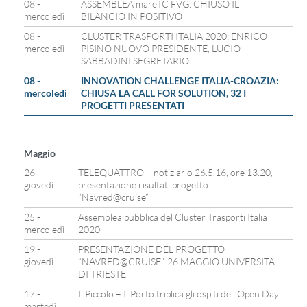
08 -
ASSEMBLEA mareTC FVG: CHIUSO IL
mercoledì
BILANCIO IN POSITIVO
08 -
CLUSTER TRASPORTI ITALIA 2020: ENRICO
mercoledì
PISINO NUOVO PRESIDENTE, LUCIO
SABBADINI SEGRETARIO
08 -
INNOVATION CHALLENGE ITALIA-CROAZIA:
mercoledì
CHIUSA LA CALL FOR SOLUTION, 32 I
PROGETTI PRESENTATI
Maggio
26 -
TELEQUATTRO – notiziario 26.5.16, ore 13.20,
giovedì
presentazione risultati progetto
“Navred@cruise”
25 -
Assemblea pubblica del Cluster Trasporti Italia
mercoledì
2020
19 -
PRESENTAZIONE DEL PROGETTO
giovedì
“NAVRED@CRUISE”, 26 MAGGIO UNIVERSITA’
DI TRIESTE
17 -
Il Piccolo – Il Porto triplica gli ospiti dell’Open Day
martedì