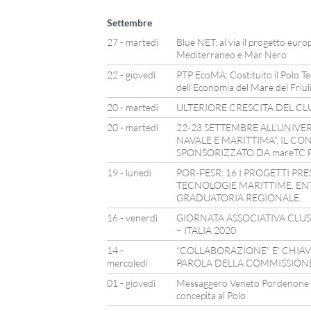
Settembre
27 - martedì
Blue NET: al via il progetto eur
Mediterraneo e Mar Nero
22 - giovedì
PTP EcoMA: Costituito il Polo Te
dell’Economia del Mare del Friuli
20 - martedì
ULTERIORE CRESCITA DEL CL
20 - martedì
22-23 SETTEMBRE ALL’UNIVER
NAVALE E MARITTIMA”, IL C
SPONSORIZZATO DA mareTC 
19 - lunedì
POR-FESR: 16 I PROGETTI PR
TECNOLOGIE MARITTIME, EN
GRADUATORIA REGIONALE.
16 - venerdì
GIORNATA ASSOCIATIVA CLU
– ITALIA 2020
14 -
“COLLABORAZIONE” E’ CHIAV
mercoledì
PAROLA DELLA COMMISSION
01 - giovedì
Messaggero Veneto Pordenone – 
concepita al Polo