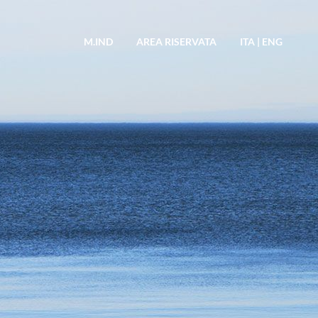
M.IND
AREA RISERVATA
ITA
|
ENG