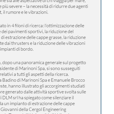
one sia alle aspettative di chi viaggia per mare,
 più severe – la necessità di ridurre due agenti
, il rumore e le vibrazioni.
lato in 4 filoni di ricerca: l’ottimizzazione delle
 dei pavimenti sportivi, la riduzione del
di estrazione delle cappe grasse, la riduzione
te dai thrusters e la riduzione delle vibrazioni
 impianti di bordo.
o, dopo una panoramica generale sul progetto
idente di Marinoni Spa, si sono susseguiti
elativi a tutti gli aspetti della ricerca.
a Badino di Marinoni Spa e Emanuele Brocco
este, hanno illustrato gli accorgimenti studiati
re generato dalle attività sportive svolta sulle
i DLM srl ha spiegato come silenziare il
a un impianto di estrazione delle cappe
 Giovanni della Cergol Engineering