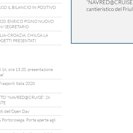
“NAVRED@CRUISE” è i
SO IL BILANCIO IN POSITIVO
cantieristico del Friu
2020: ENRICO PISINO NUOVO
NI SEGRETARIO
IA-CROAZIA: CHIUSA LA
OGETTI PRESENTATI
16, ore 13.20, presentazione
se”
rasporti Italia 2020
TO “NAVRED@CRUISE”, 26
STE
spiti dell’Open Day
% Portorosega. Porte aperte agli