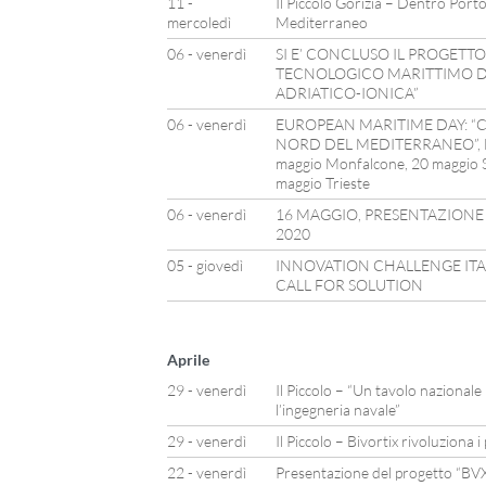
11 -
Il Piccolo Gorizia – Dentro Porto
mercoledì
Mediterraneo
06 - venerdì
SI E’ CONCLUSO IL PROGETTO
TECNOLOGICO MARITTIMO 
ADRIATICO-IONICA”
06 - venerdì
EUROPEAN MARITIME DAY: “C
NORD DEL MEDITERRANEO”, L’
maggio Monfalcone, 20 maggio S
maggio Trieste
06 - venerdì
16 MAGGIO, PRESENTAZIONE
2020
05 - giovedì
INNOVATION CHALLENGE ITAL
CALL FOR SOLUTION
Aprile
29 - venerdì
Il Piccolo – “Un tavolo nazionale
l’ingegneria navale”
29 - venerdì
Il Piccolo – Bivortix rivoluziona 
22 - venerdì
Presentazione del progetto “BVX