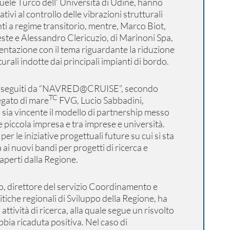
le Turco dell’ Università di Udine, hanno
lativi al controllo delle vibrazioni strutturali
ti a regime transitorio, mentre, Marco Biot,
ieste e Alessandro Clericuzio, di Marinoni Spa,
entazione con il tema riguardante la riduzione
turali indotte dai principali impianti di bordo.
i perseguiti da “NAVRED@CRUISE”, secondo
TC
egato di mare
FVG, Lucio Sabbadini,
sia vincente il modello di partnership messo
 piccola impresa e tra imprese e università.
per le iniziative progettuali future su cui si sta
 ai nuovi bandi per progetti di ricerca e
perti dalla Regione.
to, direttore del servizio Coordinamento e
itiche regionali di Sviluppo della Regione, ha
attività di ricerca, alla quale segue un risvolto
bbia ricaduta positiva. Nel caso di