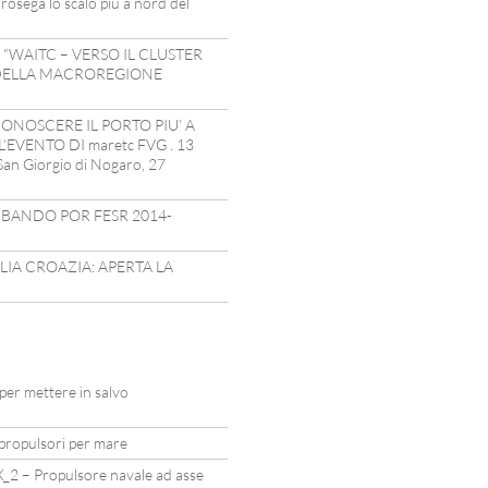
rosega lo scalo più a nord del
 “WAITC – VERSO IL CLUSTER
DELLA MACROREGIONE
ONOSCERE IL PORTO PIU’ A
EVENTO DI maretc FVG . 13
an Giorgio di Nogaro, 27
 BANDO POR FESR 2014-
IA CROAZIA: APERTA LA
 per mettere in salvo
i propulsori per mare
_2 – Propulsore navale ad asse