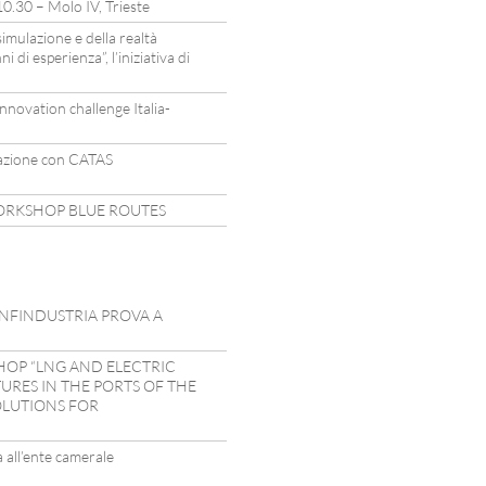
 10.30 – Molo IV, Trieste
simulazione e della realtà
i di esperienza”, l’iniziativa di
novation challenge Italia-
razione con CATAS
WORKSHOP BLUE ROUTES
CONFINDUSTRIA PROVA A
HOP “LNG AND ELECTRIC
RES IN THE PORTS OF THE
OLUTIONS FOR
 all’ente camerale