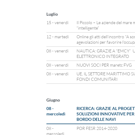
Luglio
15 - venerdì
Il Piccolo – Le aziende del mare 
“intelligente”
12 - martedì
Online gli atti dell’incontro “A s
agevolazioni per favorire l’occup
08 - venerdì
NAUTICA: GRAZIE A “EMCY” 
ELETTRONICO INTEGRATO
08 - venerdì
NUOVI SOCI PER maretc FVG
08 - venerdì
UE, IL SETTORE MARITTIMO S
FONDI COMUNITARI
Giugno
08 -
RICERCA: GRAZIE AL PROGE
mercoledì
SOLUZIONI INNOVATIVE PER
BORDO DELLE NAVI
08 -
POR FESR 2014-2020
mercoledì