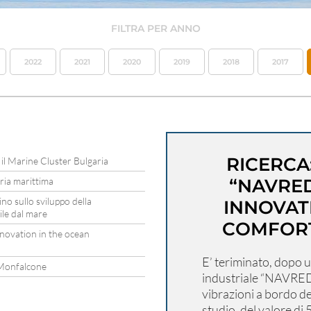
FILTRA PER ANNO
2022
2021
2020
2019
2018
2017
RICERCA
 il Marine Cluster Bulgaria
tria marittima
“NAVRE
ino sullo sviluppo della
INNOVAT
ile dal mare
COMFORT
novation in the ocean
E’ teriminato, dopo un
a Monfalcone
industriale “NAVRED
vibrazioni a bordo de
studio, del valore di