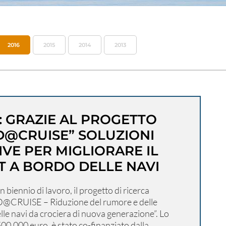
2016
2015
2014
2013
: GRAZIE AL PROGETTO
D@CRUISE” SOLUZIONI
IVE PER MIGLIORARE IL
 A BORDO DELLE NAVI
 biennio di lavoro, il progetto di ricerca
@CRUISE – Riduzione del rumore e delle
lle navi da crociera di nuova generazione”. Lo
 500.000 euro, è stato co-finanziato dalla