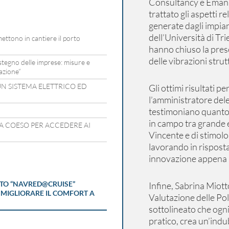
Consultancy e Emanue
trattato gli aspetti re
generate dagli impian
dell’Università di Tr
mettono in cantiere il porto
hanno chiuso la pres
delle vibrazioni strut
ostegno delle imprese: misure e
azione”
UN SISTEMA ELETTRICO ED
Gli ottimi risultat
l’amministratore del
testimoniano quanto 
in campo tra grande e
IA COESO PER ACCEDERE AI
Vincente e di stimolo 
lavorando in risposta
innovazione appena a
TTO “NAVRED@CRUISE”
Infine, Sabrina Miot
 MIGLIORARE IL COMFORT A
Valutazione delle Pol
sottolineato che ogni 
pratico, crea un’indu