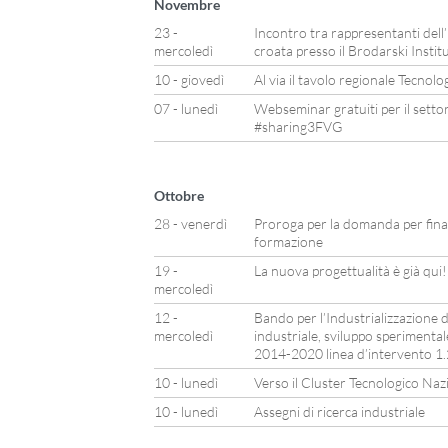
Novembre
23 -
Incontro tra rappresentanti dell’
mercoledì
croata presso il Brodarski Instit
10 - giovedì
Al via il tavolo regionale Tecnol
07 - lunedì
Webseminar gratuiti per il setto
#sharing3FVG
Ottobre
28 - venerdì
Proroga per la domanda per finan
formazione
19 -
La nuova progettualità è già qui!
mercoledì
12 -
Bando per l’Industrializzazione de
mercoledì
industriale, sviluppo speriment
2014-2020 linea d’intervento 1.2
10 - lunedì
Verso il Cluster Tecnologico Naz
10 - lunedì
Assegni di ricerca industriale