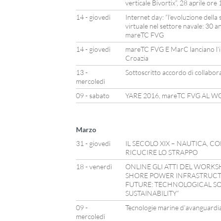
verticale Bivortix”, 28 aprile ore
14 - giovedì
Internet day: “l’evoluzione della 
virtuale nel settore navale: 30 ann
mareTC FVG
14 - giovedì
mareTC FVG E MarC lanciano l’in
Croazia
13 -
Sottoscritto accordo di collabo
mercoledì
09 - sabato
YARE 2016, mareTC FVG AL 
Marzo
31 - giovedì
IL SECOLO XIX – NAUTICA, 
RICUCIRE LO STRAPPO
18 - venerdì
ONLINE GLI ATTI DEL WORKS
SHORE POWER INFRASTRUCTU
FUTURE: TECHNOLOGICAL S
SUSTAINABILITY”
09 -
Tecnologie marine d’avanguardia
mercoledì