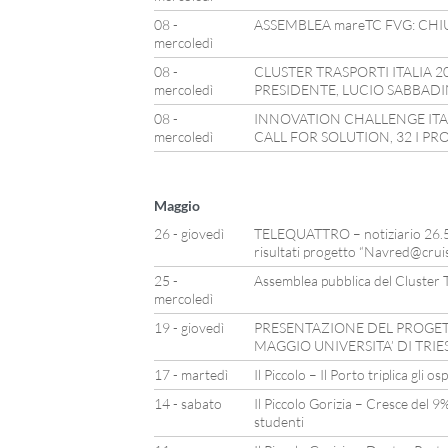
08 -
ASSEMBLEA mareTC FVG: CHIU
mercoledì
08 -
CLUSTER TRASPORTI ITALIA 
mercoledì
PRESIDENTE, LUCIO SABBADI
08 -
INNOVATION CHALLENGE ITAL
mercoledì
CALL FOR SOLUTION, 32 I PR
Maggio
26 - giovedì
TELEQUATTRO – notiziario 26.5.
risultati progetto “Navred@crui
25 -
Assemblea pubblica del Cluster T
mercoledì
19 - giovedì
PRESENTAZIONE DEL PROGET
MAGGIO UNIVERSITA’ DI TRIE
17 - martedì
Il Piccolo – Il Porto triplica gli o
14 - sabato
Il Piccolo Gorizia – Cresce del 9
studenti