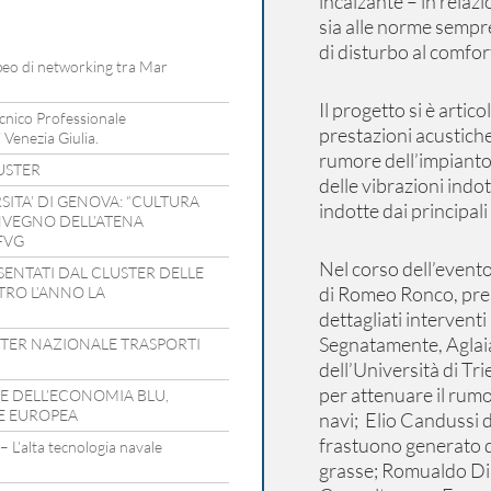
incalzante – in relazi
sia alle norme sempre
di disturbo al comfort
opeo di networking tra Mar
Il progetto si è artico
cnico Professionale
prestazioni acustiche
 Venezia Giulia.
rumore dell’impianto 
USTER
delle vibrazioni indot
SITA’ DI GENOVA: “CULTURA
indotte dai principali
ONVEGNO DELL’ATENA
FVG
Nel corso dell’event
ESENTATI DAL CLUSTER DELLE
di Romeo Ronco, pres
TRO L’ANNO LA
dettagliati interventi r
Segnatamente, Aglai
STER NAZIONALE TRASPORTI
dell’Università di Tri
per attenuare il rumo
E DELL’ECONOMIA BLU,
E EUROPEA
navi; Elio Candussi d
frastuono generato d
L’alta tecnologia navale
grasse; Romualdo Di