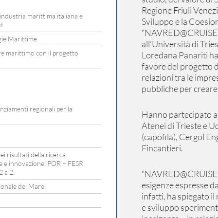
Regione Friuli Venezi
industria marittima italiana e
Sviluppo e la Coesione
ut
“NAVRED@CRUISE”, s
ogie Marittime
all’Università di Trie
re marittimo con il progetto
Loredana Panariti ha
favore del progetto 
relazioni tra le impre
pubbliche per creare 
ziamenti regionali per la
Hanno partecipato al 
Atenei di Trieste e U
(capofila), Cergol En
Fincantieri.
i risultati della ricerca
ale e innovazione: POR – FESR
 a 2.
“NAVRED@CRUISE”, è 
esigenze espresse da 
ionale del Mare
infatti, ha spiegato il
e sviluppo speriment