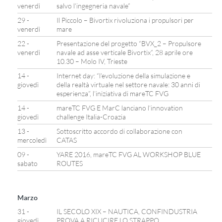
venerdì
salvo l’ingegneria navale”
29 -
Il Piccolo – Bivortix rivoluziona i propulsori per
venerdì
mare
22 -
Presentazione del progetto “BVX_2 – Propulsore
venerdì
navale ad asse verticale Bivortix”, 28 aprile ore
10.30 – Molo IV, Trieste
14 -
Internet day: “l’evoluzione della simulazione e
giovedì
della realtà virtuale nel settore navale: 30 anni di
esperienza”, l’iniziativa di mareTC FVG
14 -
mareTC FVG E MarC lanciano l’innovation
giovedì
challenge Italia-Croazia
13 -
Sottoscritto accordo di collaborazione con
mercoledì
CATAS
09 -
YARE 2016, mareTC FVG AL WORKSHOP BLUE
sabato
ROUTES
Marzo
31 -
IL SECOLO XIX – NAUTICA, CONFINDUSTRIA
giovedì
PROVA A RICUCIRE LO STRAPPO