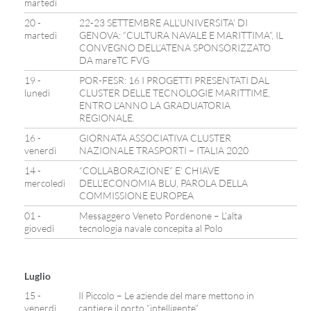
martedì
20 -
22-23 SETTEMBRE ALL’UNIVERSITA’ DI
martedì
GENOVA: “CULTURA NAVALE E MARITTIMA”, IL
CONVEGNO DELL’ATENA SPONSORIZZATO
DA mareTC FVG
19 -
POR-FESR: 16 I PROGETTI PRESENTATI DAL
lunedì
CLUSTER DELLE TECNOLOGIE MARITTIME,
ENTRO L’ANNO LA GRADUATORIA
REGIONALE.
16 -
GIORNATA ASSOCIATIVA CLUSTER
venerdì
NAZIONALE TRASPORTI – ITALIA 2020
14 -
“COLLABORAZIONE” E’ CHIAVE
mercoledì
DELL’ECONOMIA BLU, PAROLA DELLA
COMMISSIONE EUROPEA
01 -
Messaggero Veneto Pordenone – L’alta
giovedì
tecnologia navale concepita al Polo
Luglio
15 -
Il Piccolo – Le aziende del mare mettono in
venerdì
cantiere il porto “intelligente”