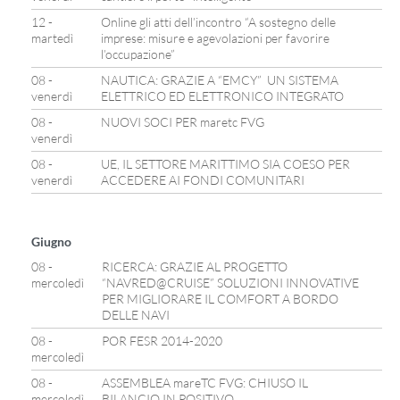
12 -
Online gli atti dell’incontro “A sostegno delle
martedì
imprese: misure e agevolazioni per favorire
l’occupazione”
08 -
NAUTICA: GRAZIE A “EMCY” UN SISTEMA
venerdì
ELETTRICO ED ELETTRONICO INTEGRATO
08 -
NUOVI SOCI PER maretc FVG
venerdì
08 -
UE, IL SETTORE MARITTIMO SIA COESO PER
venerdì
ACCEDERE AI FONDI COMUNITARI
Giugno
08 -
RICERCA: GRAZIE AL PROGETTO
mercoledì
“NAVRED@CRUISE” SOLUZIONI INNOVATIVE
PER MIGLIORARE IL COMFORT A BORDO
DELLE NAVI
08 -
POR FESR 2014-2020
mercoledì
08 -
ASSEMBLEA mareTC FVG: CHIUSO IL
mercoledì
BILANCIO IN POSITIVO