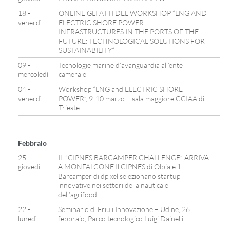
18 -
ONLINE GLI ATTI DEL WORKSHOP “LNG AND
venerdì
ELECTRIC SHORE POWER
INFRASTRUCTURES IN THE PORTS OF THE
FUTURE: TECHNOLOGICAL SOLUTIONS FOR
SUSTAINABILITY”
09 -
Tecnologie marine d’avanguardia all’ente
mercoledì
camerale
04 -
Workshop “LNG and ELECTRIC SHORE
venerdì
POWER”, 9-10 marzo – sala maggiore CCIAA di
Trieste
Febbraio
25 -
IL “CIPNES BARCAMPER CHALLENGE” ARRIVA
giovedì
A MONFALCONE Il CIPNES di Olbia e il
Barcamper di dpixel selezionano startup
innovative nei settori della nautica e
dell’agrifood.
22 -
Seminario di Friuli Innovazione – Udine, 26
lunedì
febbraio, Parco tecnologico Luigi Dainelli