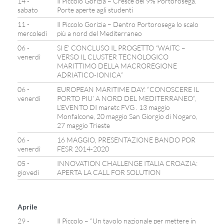
14 -
Il Piccolo Gorizia – Cresce del 9% Portorosega.
sabato
Porte aperte agli studenti
11 -
Il Piccolo Gorizia – Dentro Portorosega lo scalo
mercoledì
più a nord del Mediterraneo
06 -
SI E’ CONCLUSO IL PROGETTO “WAITC –
venerdì
VERSO IL CLUSTER TECNOLOGICO
MARITTIMO DELLA MACROREGIONE
ADRIATICO-IONICA”
06 -
EUROPEAN MARITIME DAY: “CONOSCERE IL
venerdì
PORTO PIU’ A NORD DEL MEDITERRANEO”,
L’EVENTO DI maretc FVG . 13 maggio
Monfalcone, 20 maggio San Giorgio di Nogaro,
27 maggio Trieste
06 -
16 MAGGIO, PRESENTAZIONE BANDO POR
venerdì
FESR 2014-2020
05 -
INNOVATION CHALLENGE ITALIA CROAZIA:
giovedì
APERTA LA CALL FOR SOLUTION
Aprile
29 -
Il Piccolo – “Un tavolo nazionale per mettere in