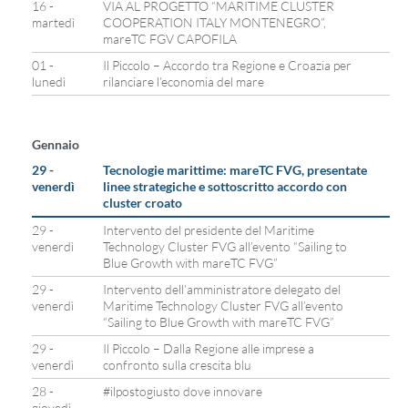
16 -
VIA AL PROGETTO “MARITIME CLUSTER
martedì
COOPERATION ITALY MONTENEGRO”,
mareTC FGV CAPOFILA
01 -
Il Piccolo – Accordo tra Regione e Croazia per
lunedì
rilanciare l’economia del mare
Gennaio
29 -
Tecnologie marittime: mareTC FVG, presentate
venerdì
linee strategiche e sottoscritto accordo con
cluster croato
29 -
Intervento del presidente del Maritime
venerdì
Technology Cluster FVG all’evento “Sailing to
Blue Growth with mareTC FVG”
29 -
Intervento dell’amministratore delegato del
venerdì
Maritime Technology Cluster FVG all’evento
“Sailing to Blue Growth with mareTC FVG”
29 -
Il Piccolo – Dalla Regione alle imprese a
venerdì
confronto sulla crescita blu
28 -
#ilpostogiusto dove innovare
giovedì