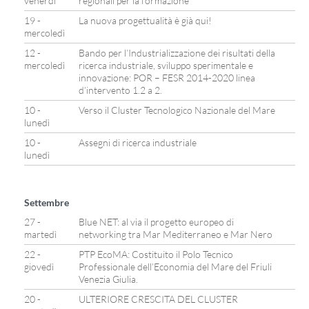
venerdì
regionali per la formazione
19 -
La nuova progettualità è già qui!
mercoledì
12 -
Bando per l’Industrializzazione dei risultati della
mercoledì
ricerca industriale, sviluppo sperimentale e
innovazione: POR – FESR 2014-2020 linea
d’intervento 1.2 a 2.
10 -
Verso il Cluster Tecnologico Nazionale del Mare
lunedì
10 -
Assegni di ricerca industriale
lunedì
Settembre
27 -
Blue NET: al via il progetto europeo di
martedì
networking tra Mar Mediterraneo e Mar Nero
22 -
PTP EcoMA: Costituito il Polo Tecnico
giovedì
Professionale dell’Economia del Mare del Friuli
Venezia Giulia.
20 -
ULTERIORE CRESCITA DEL CLUSTER