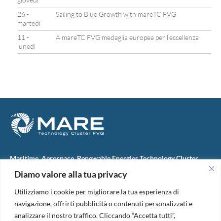
26 -
Sailing to Blue Growth with mareTC FVG
martedì
11 -
A mareTC FVG medaglia europea per l’eccellenza
lunedì
Maritime, Aerospace, Renewable Energies Technology Cluster
FVG
Diamo valore alla tua privacy
M.A.R.E. TC FVG S.c.ar.l.
Via IX Giugno, 46
Utilizziamo i cookie per migliorare la tua esperienza di
34074 Monfalcone (Italy)
tel. +39 0481 723440
navigazione, offrirti pubblicità o contenuti personalizzati e
Codice Fiscale e Partita Iva: 01138620313
analizzare il nostro traffico. Cliccando “Accetta tutti”,
PEC:
marefvg@legalmail.it