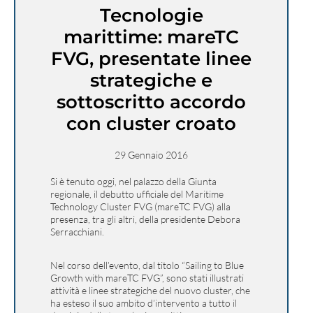
Tecnologie
marittime: mareTC
FVG, presentate linee
strategiche e
sottoscritto accordo
con cluster croato
29 Gennaio 2016
Si è tenuto oggi, nel palazzo della Giunta
regionale, il debutto ufficiale del Maritime
Technology Cluster FVG (mareTC FVG) alla
presenza, tra gli altri, della presidente Debora
Serracchiani.
Nel corso dell’evento, dal titolo “Sailing to Blue
Growth with mareTC FVG”, sono stati illustrati
attività e linee strategiche del nuovo cluster, che
ha esteso il suo ambito d’intervento a tutto il