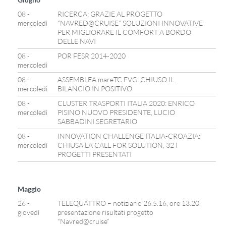
08 -
RICERCA: GRAZIE AL PROGETTO
mercoledì
“NAVRED@CRUISE” SOLUZIONI INNOVATIVE
PER MIGLIORARE IL COMFORT A BORDO
DELLE NAVI
08 -
POR FESR 2014-2020
mercoledì
08 -
ASSEMBLEA mareTC FVG: CHIUSO IL
mercoledì
BILANCIO IN POSITIVO
08 -
CLUSTER TRASPORTI ITALIA 2020: ENRICO
mercoledì
PISINO NUOVO PRESIDENTE, LUCIO
SABBADINI SEGRETARIO
08 -
INNOVATION CHALLENGE ITALIA-CROAZIA:
mercoledì
CHIUSA LA CALL FOR SOLUTION, 32 I
PROGETTI PRESENTATI
Maggio
26 -
TELEQUATTRO – notiziario 26.5.16, ore 13.20,
giovedì
presentazione risultati progetto
“Navred@cruise”