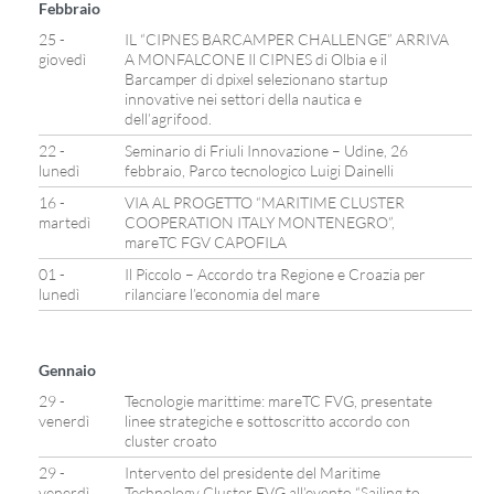
Febbraio
25 -
IL “CIPNES BARCAMPER CHALLENGE” ARRIVA
giovedì
A MONFALCONE Il CIPNES di Olbia e il
Barcamper di dpixel selezionano startup
innovative nei settori della nautica e
dell’agrifood.
22 -
Seminario di Friuli Innovazione – Udine, 26
lunedì
febbraio, Parco tecnologico Luigi Dainelli
16 -
VIA AL PROGETTO “MARITIME CLUSTER
martedì
COOPERATION ITALY MONTENEGRO”,
mareTC FGV CAPOFILA
01 -
Il Piccolo – Accordo tra Regione e Croazia per
lunedì
rilanciare l’economia del mare
Gennaio
29 -
Tecnologie marittime: mareTC FVG, presentate
venerdì
linee strategiche e sottoscritto accordo con
cluster croato
29 -
Intervento del presidente del Maritime
venerdì
Technology Cluster FVG all’evento “Sailing to