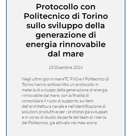
Protocollo con
Politecnico di Torino
sullo sviluppo della
generazione di
energia rinnovabile
dal mare
15 Dicembre 2016
Negli ultimi giorni mareTC FVG e il Politecnico di
Torino hanno sottoscritto un protocollo in
materia di sviluppo della generazione di energia
rinnovabile dal mare, con la finalità di
consolidare il ruolo di supporto sui temi
dell’architettura navale e nell’identificazione di
soluzioni produttive per i prototipi già sviluppati
e in corso di studio da parte del team di ricerca
del Politecnico, già attivato nei mesi scorsi.