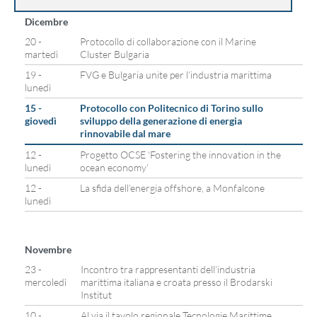
Dicembre
20 -
Protocollo di collaborazione con il Marine
martedì
Cluster Bulgaria
19 -
FVG e Bulgaria unite per l’industria marittima
lunedì
15 -
Protocollo con Politecnico di Torino sullo
giovedì
sviluppo della generazione di energia
rinnovabile dal mare
12 -
Progetto OCSE ‘Fostering the innovation in the
lunedì
ocean economy’
12 -
La sfida dell’energia offshore, a Monfalcone
lunedì
Novembre
23 -
Incontro tra rappresentanti dell’industria
mercoledì
marittima italiana e croata presso il Brodarski
Institut
10 -
Al via il tavolo regionale Tecnologie Marittime