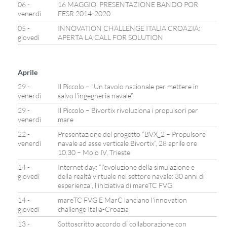
06 -
16 MAGGIO, PRESENTAZIONE BANDO POR
venerdì
FESR 2014-2020
05 -
INNOVATION CHALLENGE ITALIA CROAZIA:
giovedì
APERTA LA CALL FOR SOLUTION
Aprile
29 -
Il Piccolo – “Un tavolo nazionale per mettere in
venerdì
salvo l’ingegneria navale”
29 -
Il Piccolo – Bivortix rivoluziona i propulsori per
venerdì
mare
22 -
Presentazione del progetto “BVX_2 – Propulsore
venerdì
navale ad asse verticale Bivortix”, 28 aprile ore
10.30 – Molo IV, Trieste
14 -
Internet day: “l’evoluzione della simulazione e
giovedì
della realtà virtuale nel settore navale: 30 anni di
esperienza”, l’iniziativa di mareTC FVG
14 -
mareTC FVG E MarC lanciano l’innovation
giovedì
challenge Italia-Croazia
13 -
Sottoscritto accordo di collaborazione con