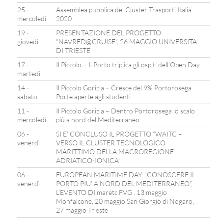
25 -
Assemblea pubblica del Cluster Trasporti Italia
mercoledì
2020
19 -
PRESENTAZIONE DEL PROGETTO
giovedì
“NAVRED@CRUISE”, 26 MAGGIO UNIVERSITA’
DI TRIESTE
17 -
Il Piccolo – Il Porto triplica gli ospiti dell’Open Day
martedì
14 -
Il Piccolo Gorizia – Cresce del 9% Portorosega.
sabato
Porte aperte agli studenti
11 -
Il Piccolo Gorizia – Dentro Portorosega lo scalo
mercoledì
più a nord del Mediterraneo
06 -
SI E’ CONCLUSO IL PROGETTO “WAITC –
venerdì
VERSO IL CLUSTER TECNOLOGICO
MARITTIMO DELLA MACROREGIONE
ADRIATICO-IONICA”
06 -
EUROPEAN MARITIME DAY: “CONOSCERE IL
venerdì
PORTO PIU’ A NORD DEL MEDITERRANEO”,
L’EVENTO DI maretc FVG . 13 maggio
Monfalcone, 20 maggio San Giorgio di Nogaro,
27 maggio Trieste