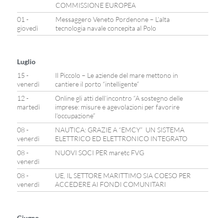
COMMISSIONE EUROPEA
01 -
Messaggero Veneto Pordenone – L’alta
giovedì
tecnologia navale concepita al Polo
Luglio
15 -
Il Piccolo – Le aziende del mare mettono in
venerdì
cantiere il porto “intelligente”
12 -
Online gli atti dell’incontro “A sostegno delle
martedì
imprese: misure e agevolazioni per favorire
l’occupazione”
08 -
NAUTICA: GRAZIE A “EMCY” UN SISTEMA
venerdì
ELETTRICO ED ELETTRONICO INTEGRATO
08 -
NUOVI SOCI PER maretc FVG
venerdì
08 -
UE, IL SETTORE MARITTIMO SIA COESO PER
venerdì
ACCEDERE AI FONDI COMUNITARI
Giugno