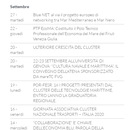
Settembre
27 -
Blue NET: al via il progetto europeo di
martedì
networking tra Mar Mediterraneo e Mar Nero
22 -
PTP EcoMA: Costituito il Polo Tecnico
giovedì
Professionale dell’Economia del Mare del Friuli
Venezia Giulia.
20 -
ULTERIORE CRESCITA DEL CLUSTER
martedì
20 -
22-23 SETTEMBRE ALL’UNIVERSITA’ DI
martedì
GENOVA: “CULTURA NAVALE E MARITTIMA”, IL
CONVEGNO DELL’ATENA SPONSORIZZATO
DA mareTC FVG
19 -
POR-FESR: 16 I PROGETTI PRESENTATI DAL
lunedì
CLUSTER DELLE TECNOLOGIE MARITTIME,
ENTRO L’ANNO LA GRADUATORIA
REGIONALE.
16 -
GIORNATA ASSOCIATIVA CLUSTER
venerdì
NAZIONALE TRASPORTI – ITALIA 2020
14 -
“COLLABORAZIONE” E’ CHIAVE
mercoledì
DELL’ECONOMIA BLU, PAROLA DELLA