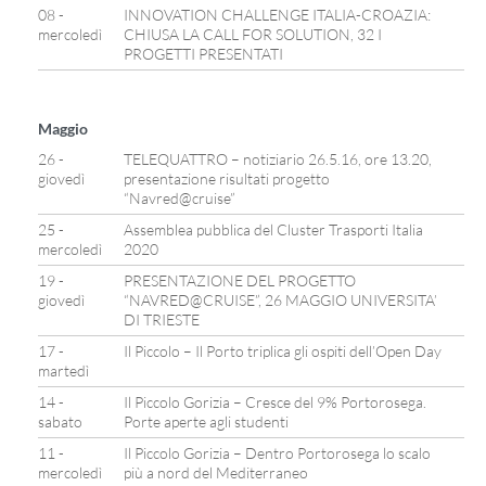
08 -
INNOVATION CHALLENGE ITALIA-CROAZIA:
mercoledì
CHIUSA LA CALL FOR SOLUTION, 32 I
PROGETTI PRESENTATI
Maggio
26 -
TELEQUATTRO – notiziario 26.5.16, ore 13.20,
giovedì
presentazione risultati progetto
“Navred@cruise”
25 -
Assemblea pubblica del Cluster Trasporti Italia
mercoledì
2020
19 -
PRESENTAZIONE DEL PROGETTO
giovedì
“NAVRED@CRUISE”, 26 MAGGIO UNIVERSITA’
DI TRIESTE
17 -
Il Piccolo – Il Porto triplica gli ospiti dell’Open Day
martedì
14 -
Il Piccolo Gorizia – Cresce del 9% Portorosega.
sabato
Porte aperte agli studenti
11 -
Il Piccolo Gorizia – Dentro Portorosega lo scalo
mercoledì
più a nord del Mediterraneo