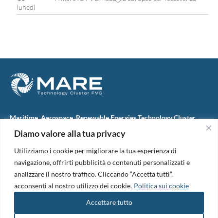
lunedì
Maritime, Aerospace, Renewable Energies Technology Cluster
FVG
Diamo valore alla tua privacy
M.A.R.E. TC FVG S.c.ar.l.
Via IX Giugno, 46
Utilizziamo i cookie per migliorare la tua esperienza di
34074 Monfalcone (Italy)
tel. +39 0481 723440
navigazione, offrirti pubblicità o contenuti personalizzati e
Codice Fiscale e Partita Iva: 01138620313
analizzare il nostro traffico. Cliccando “Accetta tutti”,
PEC:
marefvg@legalmail.it
acconsenti al nostro utilizzo dei cookie.
Politica sui cookie
Codice univoco per i pagamenti: M5UXCR1
Accettare tutto
Copyright 2026. Design and development by
B42
Informativa Privacy
|
Cookie Policy
|
Amm. Trasparente
|
Bandi &