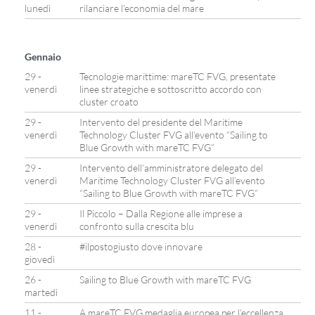
lunedì
rilanciare l’economia del mare
Gennaio
29 -
Tecnologie marittime: mareTC FVG, presentate
venerdì
linee strategiche e sottoscritto accordo con
cluster croato
29 -
Intervento del presidente del Maritime
venerdì
Technology Cluster FVG all’evento “Sailing to
Blue Growth with mareTC FVG”
29 -
Intervento dell’amministratore delegato del
venerdì
Maritime Technology Cluster FVG all’evento
“Sailing to Blue Growth with mareTC FVG”
29 -
Il Piccolo – Dalla Regione alle imprese a
venerdì
confronto sulla crescita blu
28 -
#ilpostogiusto dove innovare
giovedì
26 -
Sailing to Blue Growth with mareTC FVG
martedì
11 -
A mareTC FVG medaglia europea per l’eccellenza