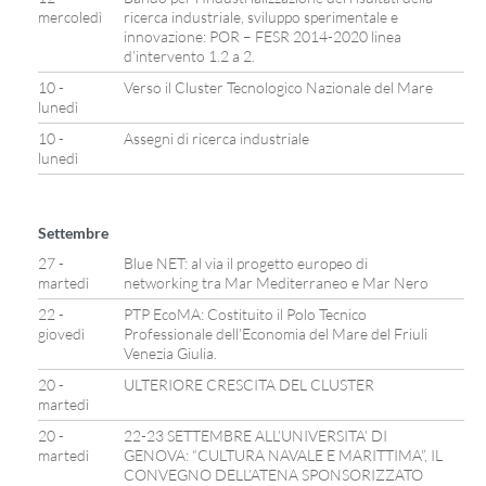
mercoledì
ricerca industriale, sviluppo sperimentale e
innovazione: POR – FESR 2014-2020 linea
d’intervento 1.2 a 2.
10 -
Verso il Cluster Tecnologico Nazionale del Mare
lunedì
10 -
Assegni di ricerca industriale
lunedì
Settembre
27 -
Blue NET: al via il progetto europeo di
martedì
networking tra Mar Mediterraneo e Mar Nero
22 -
PTP EcoMA: Costituito il Polo Tecnico
giovedì
Professionale dell’Economia del Mare del Friuli
Venezia Giulia.
20 -
ULTERIORE CRESCITA DEL CLUSTER
martedì
20 -
22-23 SETTEMBRE ALL’UNIVERSITA’ DI
martedì
GENOVA: “CULTURA NAVALE E MARITTIMA”, IL
CONVEGNO DELL’ATENA SPONSORIZZATO