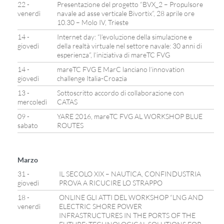
22 -
Presentazione del progetto “BVX_2 – Propulsore
venerdì
navale ad asse verticale Bivortix”, 28 aprile ore
10.30 – Molo IV, Trieste
14 -
Internet day: “l’evoluzione della simulazione e
giovedì
della realtà virtuale nel settore navale: 30 anni di
esperienza”, l’iniziativa di mareTC FVG
14 -
mareTC FVG E MarC lanciano l’innovation
giovedì
challenge Italia-Croazia
13 -
Sottoscritto accordo di collaborazione con
mercoledì
CATAS
09 -
YARE 2016, mareTC FVG AL WORKSHOP BLUE
sabato
ROUTES
Marzo
31 -
IL SECOLO XIX – NAUTICA, CONFINDUSTRIA
giovedì
PROVA A RICUCIRE LO STRAPPO
18 -
ONLINE GLI ATTI DEL WORKSHOP “LNG AND
venerdì
ELECTRIC SHORE POWER
INFRASTRUCTURES IN THE PORTS OF THE