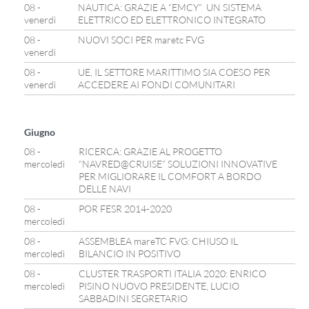
08 -
NAUTICA: GRAZIE A “EMCY” UN SISTEMA
venerdì
ELETTRICO ED ELETTRONICO INTEGRATO
08 -
NUOVI SOCI PER maretc FVG
venerdì
08 -
UE, IL SETTORE MARITTIMO SIA COESO PER
venerdì
ACCEDERE AI FONDI COMUNITARI
Giugno
08 -
RICERCA: GRAZIE AL PROGETTO
mercoledì
“NAVRED@CRUISE” SOLUZIONI INNOVATIVE
PER MIGLIORARE IL COMFORT A BORDO
DELLE NAVI
08 -
POR FESR 2014-2020
mercoledì
08 -
ASSEMBLEA mareTC FVG: CHIUSO IL
mercoledì
BILANCIO IN POSITIVO
08 -
CLUSTER TRASPORTI ITALIA 2020: ENRICO
mercoledì
PISINO NUOVO PRESIDENTE, LUCIO
SABBADINI SEGRETARIO