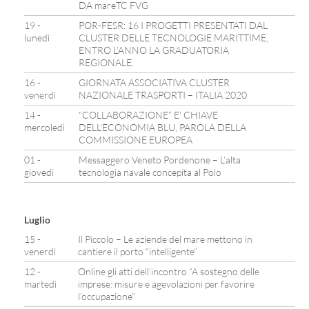
DA mareTC FVG
19 -
POR-FESR: 16 I PROGETTI PRESENTATI DAL
lunedì
CLUSTER DELLE TECNOLOGIE MARITTIME,
ENTRO L’ANNO LA GRADUATORIA
REGIONALE.
16 -
GIORNATA ASSOCIATIVA CLUSTER
venerdì
NAZIONALE TRASPORTI – ITALIA 2020
14 -
“COLLABORAZIONE” E’ CHIAVE
mercoledì
DELL’ECONOMIA BLU, PAROLA DELLA
COMMISSIONE EUROPEA
01 -
Messaggero Veneto Pordenone – L’alta
giovedì
tecnologia navale concepita al Polo
Luglio
15 -
Il Piccolo – Le aziende del mare mettono in
venerdì
cantiere il porto “intelligente”
12 -
Online gli atti dell’incontro “A sostegno delle
martedì
imprese: misure e agevolazioni per favorire
l’occupazione”