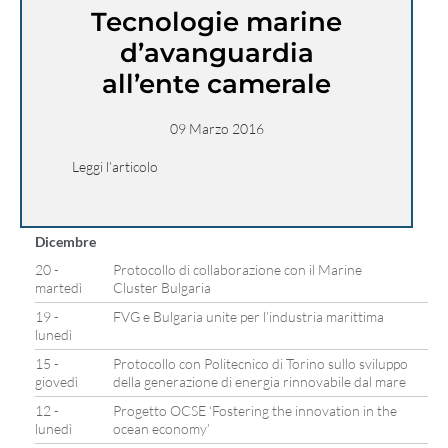
Tecnologie marine
d’avanguardia
all’ente camerale
09 Marzo 2016
Leggi l’articolo
Dicembre
20 -
Protocollo di collaborazione con il Marine
martedì
Cluster Bulgaria
19 -
FVG e Bulgaria unite per l’industria marittima
lunedì
15 -
Protocollo con Politecnico di Torino sullo sviluppo
giovedì
della generazione di energia rinnovabile dal mare
12 -
Progetto OCSE ‘Fostering the innovation in the
lunedì
ocean economy’