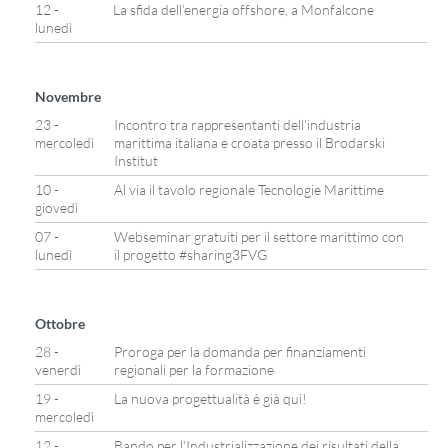
12 -
La sfida dell’energia offshore, a Monfalcone
lunedì
Novembre
23 -
Incontro tra rappresentanti dell’industria
mercoledì
marittima italiana e croata presso il Brodarski
Institut
10 -
Al via il tavolo regionale Tecnologie Marittime
giovedì
07 -
Webseminar gratuiti per il settore marittimo con
lunedì
il progetto #sharing3FVG
Ottobre
28 -
Proroga per la domanda per finanziamenti
venerdì
regionali per la formazione
19 -
La nuova progettualità è già qui!
mercoledì
12 -
Bando per l’Industrializzazione dei risultati della