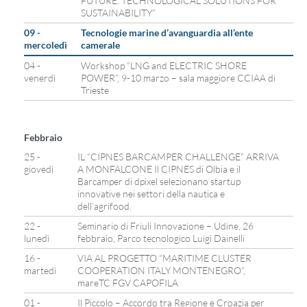
FUTURE: TECHNOLOGICAL SOLUTIONS FOR
SUSTAINABILITY”
09 -
Tecnologie marine d’avanguardia all’ente
mercoledì
camerale
04 -
Workshop “LNG and ELECTRIC SHORE
venerdì
POWER”, 9-10 marzo – sala maggiore CCIAA di
Trieste
Febbraio
25 -
IL “CIPNES BARCAMPER CHALLENGE” ARRIVA
giovedì
A MONFALCONE Il CIPNES di Olbia e il
Barcamper di dpixel selezionano startup
innovative nei settori della nautica e
dell’agrifood.
22 -
Seminario di Friuli Innovazione – Udine, 26
lunedì
febbraio, Parco tecnologico Luigi Dainelli
16 -
VIA AL PROGETTO “MARITIME CLUSTER
martedì
COOPERATION ITALY MONTENEGRO”,
mareTC FGV CAPOFILA
01 -
Il Piccolo – Accordo tra Regione e Croazia per