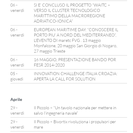
06 -
SI E’ CONCLUSO IL PROGETTO “WAITC –
venerdì
VERSO IL CLUSTER TECNOLOGICO
MARITTIMO DELLA MACROREGIONE
ADRIATICO-IONICA”
06 -
EUROPEAN MARITIME DAY: “CONOSCERE IL
venerdì
PORTO PIU’ A NORD DEL MEDITERRANEO”,
L’EVENTO DI maretc FVG . 13 maggio
Monfalcone, 20 maggio San Giorgio di Nogaro,
27 maggio Trieste
06 -
16 MAGGIO, PRESENTAZIONE BANDO POR
venerdì
FESR 2014-2020
05 -
INNOVATION CHALLENGE ITALIA CROAZIA:
giovedì
APERTA LA CALL FOR SOLUTION
Aprile
29 -
Il Piccolo – “Un tavolo nazionale per mettere in
venerdì
salvo l’ingegneria navale”
29 -
Il Piccolo – Bivortix rivoluziona i propulsori per
venerdì
mare