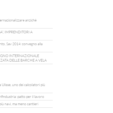
ernazionalizzare anzichè
A”, IMPRENDITORI A
 vento, Sav 2014: convegno alla
VEGNO INTERNAZIONALE
ZATA DELLE BARCHE A VELA
Ulisse, uno dei calcolatori più
findustria: patto per il lavoro
iù navi, ma meno cantieri