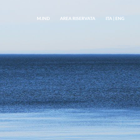
M.IND
AREA RISERVATA
ITA
|
ENG