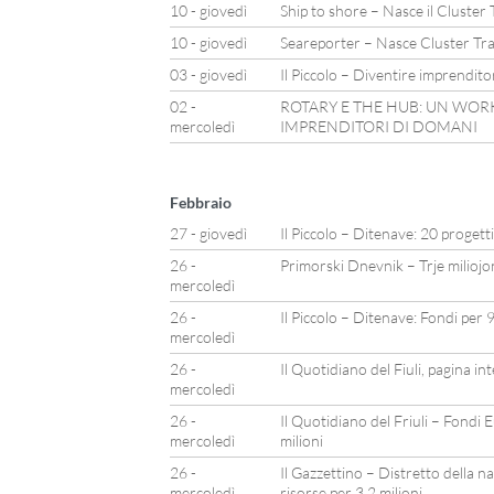
10 - giovedì
Ship to shore – Nasce il Cluster 
10 - giovedì
Seareporter – Nasce Cluster Tras
03 - giovedì
Il Piccolo – Diventire imprenditor
02 -
ROTARY E THE HUB: UN WOR
mercoledì
IMPRENDITORI DI DOMANI
Febbraio
27 - giovedì
Il Piccolo – Ditenave: 20 progetti
26 -
Primorski Dnevnik – Trje miliojo
mercoledì
26 -
Il Piccolo – Ditenave: Fondi per 9
mercoledì
26 -
Il Quotidiano del Fiuli, pagina in
mercoledì
26 -
Il Quotidiano del Friuli – Fondi 
mercoledì
milioni
26 -
Il Gazzettino – Distretto della na
mercoledì
risorse per 3,2 milioni