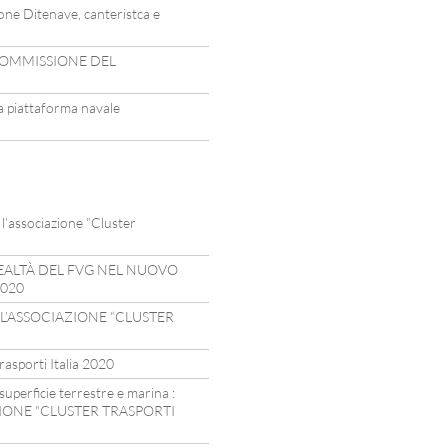
one Ditenave, canteristca e
 COMMISSIONE DEL
la piattaforma navale
 l’associazione “Cluster
EALTÀ DEL FVG NEL NUOVO
2020
GI L’ASSOCIAZIONE “CLUSTER
sporti Italia 2020
 superficie terrestre e marina :
ZIONE “CLUSTER TRASPORTI