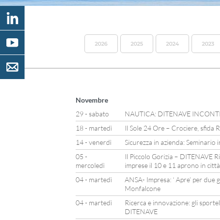
2026
2025
2024
2023
Novembre
29 - sabato
NAUTICA: DITENAVE INCON
18 - martedì
Il Sole 24 Ore – Crociere, sfida
14 - venerdì
Sicurezza in azienda: Seminario 
05 -
Il Piccolo Gorizia – DITENAVE Ric
mercoledì
imprese il 10 e 11 aprono in città
04 - martedì
ANSA- Impresa: ‘ Apre’ per due g
Monfalcone
04 - martedì
Ricerca e innovazione: gli sportel
DITENAVE