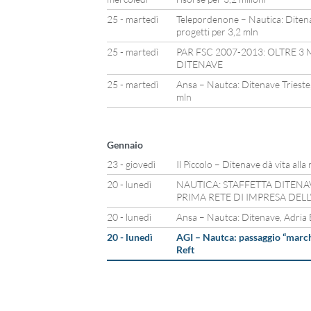
25 - martedì
Telepordenone – Nautica: Ditena
progetti per 3,2 mln
25 - martedì
PAR FSC 2007-2013: OLTRE 3 
DITENAVE
25 - martedì
Ansa – Nautca: Ditenave Trieste,
mln
Gennaio
23 - giovedì
Il Piccolo – Ditenave dà vita alla r
20 - lunedì
NAUTICA: STAFFETTA DITENA
PRIMA RETE DI IMPRESA DELL
20 - lunedì
Ansa – Nautca: Ditenave, Adria 
20 - lunedì
AGI – Nautca: passaggio “march
Reft