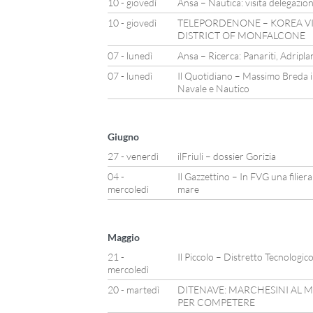
10 - giovedì
Ansa – Nautica: visita delegazi
10 - giovedì
TELEPORDENONE – KOREA VI
DISTRICT OF MONFALCONE
07 - lunedì
Ansa – Ricerca: Panariti, Adriplan
07 - lunedì
Il Quotidiano – Massimo Breda i
Navale e Nautico
Giugno
27 - venerdì
ilFriuli – dossier Gorizia
04 -
Il Gazzettino – In FVG una filiera 
mercoledì
mare
Maggio
21 -
Il Piccolo – Distretto Tecnologic
mercoledì
20 - martedì
DITENAVE: MARCHESINI AL MA
PER COMPETERE