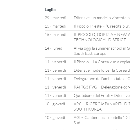
Luglio
29 - martedì
Ditenave, un modello vincente pe
15 - martedì
Il Piccolo Trieste – “Crescita blu”
15 - martedì
IL PICCOLO, GORIZIA – NEW
TECHNOLOGICAL DISTRICT
14 - lunedì
Al via oggi la summer school in 
South East Europe
11 - venerdì
Il Piccolo – La Corea vuole copiar
11 - venerdì
Ditenave modello per la Corea d
11 - venerdì
Delegazione dell’ambasciata di C
11 - venerdì
RAI TG3 FVG – Delegazione corean
11 - venerdì
Quotidiano del Friuli – Ditenav
10 - giovedì
ARC – RICERCA: PANARITI, 
SOUTH KOREA
10 - giovedì
AGI – Cantieristica: modello “Di
Sud