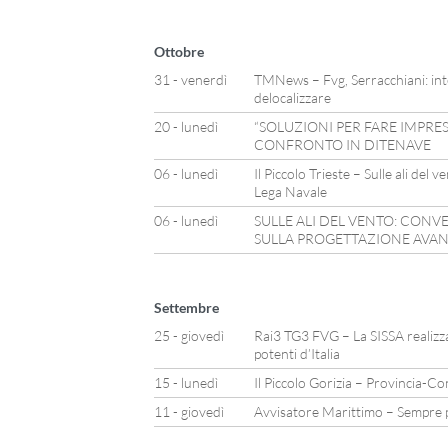
Ottobre
31 - venerdì
TMNews – Fvg, Serracchiani: int
delocalizzare
20 - lunedì
“SOLUZIONI PER FARE IMPRES
CONFRONTO IN DITENAVE
06 - lunedì
Il Piccolo Trieste – Sulle ali del
Lega Navale
06 - lunedì
SULLE ALI DEL VENTO: CON
SULLA PROGETTAZIONE AVAN
Settembre
25 - giovedì
Rai3 TG3 FVG – La SISSA realizza 
potenti d’Italia
15 - lunedì
Il Piccolo Gorizia – Provincia-Con
11 - giovedì
Avvisatore Marittimo – Sempre p