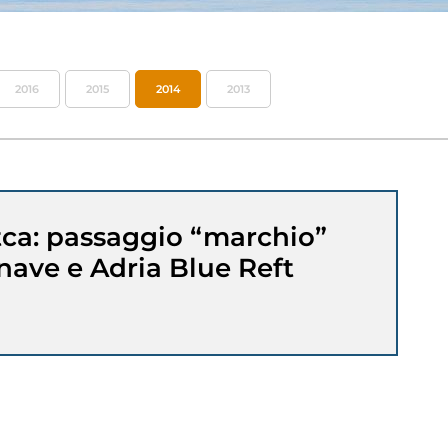
2016
2015
2014
2013
tca: passaggio “marchio”
enave e Adria Blue Reft