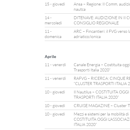
15 - giovedì
Ansa – Regione: II Comm, audizi
nautca
14 -
DITENAVE: AUDIZIONE IN II
mercoledì
CONSIGLIO REGIONALE
11 -
ARC – Fincantieri: il FVG verso 
domenica
adriatico/ionica
Aprile
11 - venerdì
Canale Energia – Costituita oggi
Trasporti Italia 2020”
11 - venerdì
RAFVG – RICERCA: CINQUE R
“CLUSTER TRASPORTI ITALIA 
10 - giovedì
Il Nautilus – COSTITUITA OG
TRASPORTI ITALIA 2020”
10 - giovedì
CRUISE MAGAZINE – Cluster Tra
10 - giovedì
Mezzi e sistemi per la mobilità di
COSTITUITA OGGI L’ASSOCIA
ITALIA 2020”