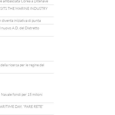
one ambasciata Corea a Ditenave
SITS THE MARINE INDUSTRY
 diventa iniziativa di punta
l nuovo A.D. del Distretto
della ricerca per le regine del
o Navale fondi per 15 milioni
RITIME DAY, “FARE RETE”