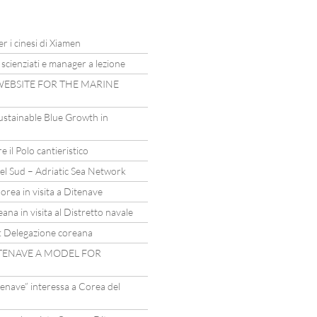
r i cinesi di Xiamen
, scienziati e manager a lezione
 WEBSITE FOR THE MARINE
Sustainable Blue Growth in
e il Polo cantieristico
el Sud – Adriatic Sea Network
orea in visita a Ditenave
a in visita al Distretto navale
e: Delegazione coreana
DITENAVE A MODEL FOR
tenave” interessa a Corea del