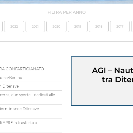
FILTRA PER ANNO
2022
2021
2020
2019
2018
2017
AGI – Nau
TRA CONFARTIGIANATO
 Roma-Berlino
tra Dit
in Ditenave
erca, due sportelli dedicati alle
iorni in sede Ditenave
li APRE in trasferta a