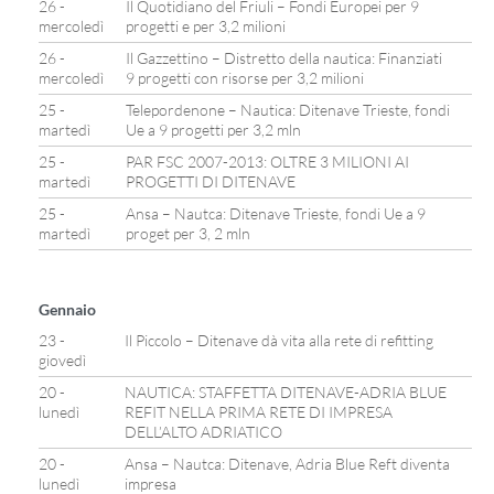
26 -
Il Quotidiano del Friuli – Fondi Europei per 9
mercoledì
progetti e per 3,2 milioni
26 -
Il Gazzettino – Distretto della nautica: Finanziati
mercoledì
9 progetti con risorse per 3,2 milioni
25 -
Telepordenone – Nautica: Ditenave Trieste, fondi
martedì
Ue a 9 progetti per 3,2 mln
25 -
PAR FSC 2007-2013: OLTRE 3 MILIONI AI
martedì
PROGETTI DI DITENAVE
25 -
Ansa – Nautca: Ditenave Trieste, fondi Ue a 9
martedì
proget per 3, 2 mln
Gennaio
23 -
Il Piccolo – Ditenave dà vita alla rete di refitting
giovedì
20 -
NAUTICA: STAFFETTA DITENAVE-ADRIA BLUE
lunedì
REFIT NELLA PRIMA RETE DI IMPRESA
DELL’ALTO ADRIATICO
20 -
Ansa – Nautca: Ditenave, Adria Blue Reft diventa
lunedì
impresa