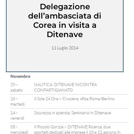
Delegazione
dell’ambasciata di
Corea in visita a
Ditenave
11 Luglio 2014
Novembre
29 -
NAUTICA: DITENAVE INCONTRA
sabato
CONFARTIGIANATO
18 -
Il Sole 24 Ore – Crociere, sfida Roma-Berlino
martedì
14 -
Sicurezza in azienda: Seminario in Ditenave
venerdì
05 -
Il Piccolo Gorizia – DITENAVE Ricerca, due
mercoledì
sportelli dedicati alle imprese il 10 e 11 aprono in