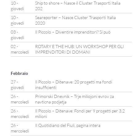
10 -
Ship to shore – Nasce il Cluster Trasporti Italia
giovedì
202
10 -
Seareporter – Nasce Cluster Trasporti Italia
giovedì
2020
03 -
Il Piccolo – Diventire imprenditori? Si può
giovedì
02 -
ROTARY E THE HUB: UN WORKSHOP PER GLI
mercoledì
IMPRENDITORI DI DOMANI
Febbraio
27 -
Il Piccolo – Ditenave: 20 progetti ma fondi
giovedì
insufficienti
26 -
Primorski Dnevnik – Trje miliojoni evrov za
mercoledì
navticna podjetja
26 -
Il Piccolo – Ditenave: Fondi per 9 progetti per 3,2
mercoledì
milioni
26 -
Il Quotidiano del Fiuli, pagina intera
mercoledì