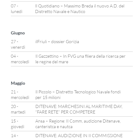
07 -
Il Quotidiano – Massimo Breda il nuovo A.D. del
lunedì
Distretto Navale e Nautico
Giugno
27 -
ilFriuli – dossier Gorizia
venerdì
04 -
Il Gazzettino – In FVG una filiera della ricerca per
mercoledì
le regine del mare
Maggio
21 -
Il Piccolo – Distretto Tecnologico Navale fondi
mercoledì
per 15 milioni
20 -
DITENAVE: MARCHESINI AL MARITIME DAY,
martedì
“FARE RETE” PER COMPETERE
15 -
Ansa – Regione: II Comm, audizione Ditenave,
giovedì
canteristca e nautca
14 -
DITENAVE: AUDIZIONE IN II COMMISSIONE