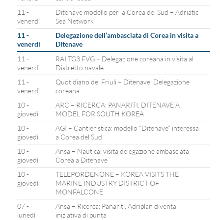
11 -
Ditenave modello per la Corea del Sud – Adriatic
venerdì
Sea Network
11 -
Delegazione dell’ambasciata di Corea in visita a
venerdì
Ditenave
11 -
RAI TG3 FVG – Delegazione coreana in visita al
venerdì
Distretto navale
11 -
Quotidiano del Friuli – Ditenave: Delegazione
venerdì
coreana
10 -
ARC – RICERCA: PANARITI, DITENAVE A
giovedì
MODEL FOR SOUTH KOREA
10 -
AGI – Cantieristica: modello “Ditenave” interessa
giovedì
a Corea del Sud
10 -
Ansa – Nautica: visita delegazione ambasciata
giovedì
Corea a Ditenave
10 -
TELEPORDENONE – KOREA VISITS THE
giovedì
MARINE INDUSTRY DISTRICT OF
MONFALCONE
07 -
Ansa – Ricerca: Panariti, Adriplan diventa
lunedì
iniziativa di punta