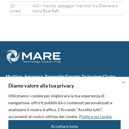
20 -
AGI – Nautca: passaggio “marchio” tra Ditenave e
lunedì
Adria Blue Reft
Maritime, Aerospace, Renewable Energies Technology Cluster
FVG
Diamo valore alla tua privacy
M.A.R.E. TC FVG S.c.ar.l.
Via IX Giugno, 46
Utilizziamo i cookie per migliorare la tua esperienza di
34074 Monfalcone (Italy)
tel. +39 0481 723440
navigazione, offrirti pubblicità o contenuti personalizzati e
Codice Fiscale e Partita Iva: 01138620313
analizzare il nostro traffico. Cliccando “Accetta tutti”,
PEC:
marefvg@legalmail.it
acconsenti al nostro utilizzo dei cookie.
Politica sui cookie
Codice univoco per i pagamenti: M5UXCR1
Accettare tutto
Copyright 2026. Design and development by
B42