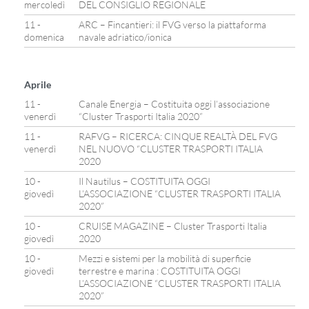
mercoledì
DEL CONSIGLIO REGIONALE
11 -
ARC – Fincantieri: il FVG verso la piattaforma
domenica
navale adriatico/ionica
Aprile
11 -
Canale Energia – Costituita oggi l’associazione
venerdì
“Cluster Trasporti Italia 2020”
11 -
RAFVG – RICERCA: CINQUE REALTÀ DEL FVG
venerdì
NEL NUOVO “CLUSTER TRASPORTI ITALIA
2020
10 -
Il Nautilus – COSTITUITA OGGI
giovedì
L’ASSOCIAZIONE “CLUSTER TRASPORTI ITALIA
2020”
10 -
CRUISE MAGAZINE – Cluster Trasporti Italia
giovedì
2020
10 -
Mezzi e sistemi per la mobilità di superficie
giovedì
terrestre e marina : COSTITUITA OGGI
L’ASSOCIAZIONE “CLUSTER TRASPORTI ITALIA
2020”