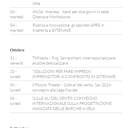
città
04 -
ANSA- Impresa: ‘ Apre’ per due giorni in sede
martedì
Ditenave Monfalcone
04 -
Ricerca e innovazione: gli sportelli APRE in
martedì
trasferta a DITENAVE
Ottobre
31 -
TMNews – Fvg, Serracchiani: internazionalizzare
venerdì
anzichè delocalizzare
20 -
“SOLUZIONI PER FARE IMPRESA”,
lunedì
IMPRENDITORI A CONFRONTO IN DITENAVE
06 -
Il Piccolo Trieste – Sulle ali del vento, Sav 2014:
lunedì
convegno alla Lega Navale
06 -
SULLE ALI DEL VENTO: CONVEGNO
lunedì
INTERNAZIONALE SULLA PROGETTAZIONE
AVANZATA DELLE BARCHE A VELA