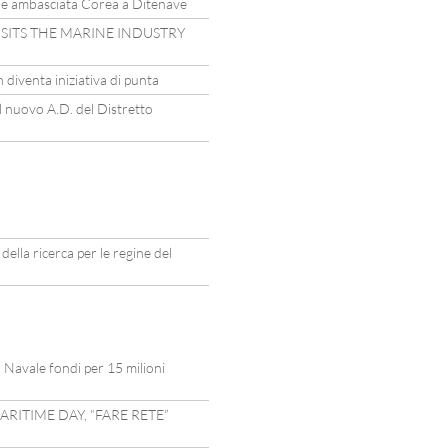
one ambasciata Corea a Ditenave
SITS THE MARINE INDUSTRY
 diventa iniziativa di punta
l nuovo A.D. del Distretto
della ricerca per le regine del
o Navale fondi per 15 milioni
RITIME DAY, “FARE RETE”