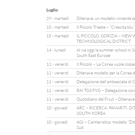
Luglio
29 - martedì
Ditenave, un modello vincente pe
15 - martedì
Il Piccolo Trieste – “Crescita blu”
15 - martedì
IL PICCOLO, GORIZIA – NEW
TECHNOLOGICAL DISTRICT
14 - lunedì
Al via oggi la summer school in 
South East Europe
11 - venerdì
Il Piccolo – La Corea vuole copiar
11 - venerdì
Ditenave modello per la Corea d
11 - venerdì
Delegazione dell’ambasciata di C
11 - venerdì
RAI TG3 FVG – Delegazione corean
11 - venerdì
Quotidiano del Friuli – Ditenav
10 - giovedì
ARC – RICERCA: PANARITI, 
SOUTH KOREA
10 - giovedì
AGI – Cantieristica: modello “Di
Sud