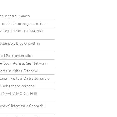
r i cinesi di Xiamen
, scienziati e manager a lezione
 WEBSITE FOR THE MARINE
Sustainable Blue Growth in
e il Polo cantieristico
el Sud – Adriatic Sea Network
orea in visita a Ditenave
a in visita al Distretto navale
e: Delegazione coreana
DITENAVE A MODEL FOR
tenave” interessa a Corea del