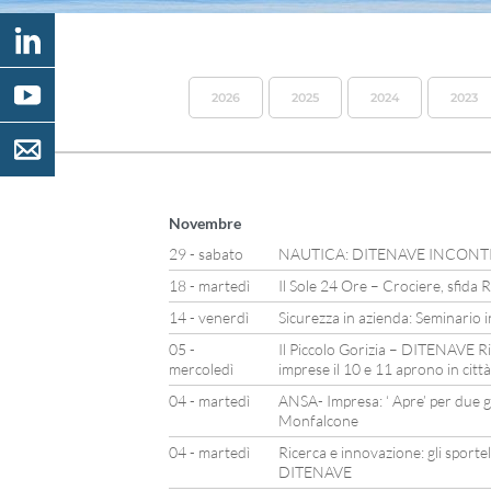
2026
2025
2024
2023
Novembre
29 - sabato
NAUTICA: DITENAVE INCON
18 - martedì
Il Sole 24 Ore – Crociere, sfida
14 - venerdì
Sicurezza in azienda: Seminario 
05 -
Il Piccolo Gorizia – DITENAVE Ric
mercoledì
imprese il 10 e 11 aprono in città
04 - martedì
ANSA- Impresa: ‘ Apre’ per due g
Monfalcone
04 - martedì
Ricerca e innovazione: gli sportel
DITENAVE