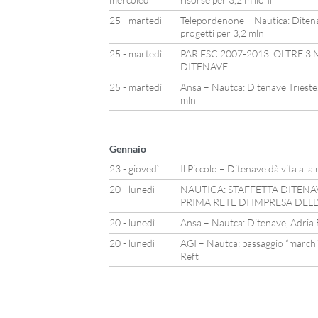
25 - martedì
Telepordenone – Nautica: Ditena
progetti per 3,2 mln
25 - martedì
PAR FSC 2007-2013: OLTRE 3 
DITENAVE
25 - martedì
Ansa – Nautca: Ditenave Trieste,
mln
Gennaio
23 - giovedì
Il Piccolo – Ditenave dà vita alla r
20 - lunedì
NAUTICA: STAFFETTA DITENA
PRIMA RETE DI IMPRESA DELL
20 - lunedì
Ansa – Nautca: Ditenave, Adria 
20 - lunedì
AGI – Nautca: passaggio “marchi
Reft