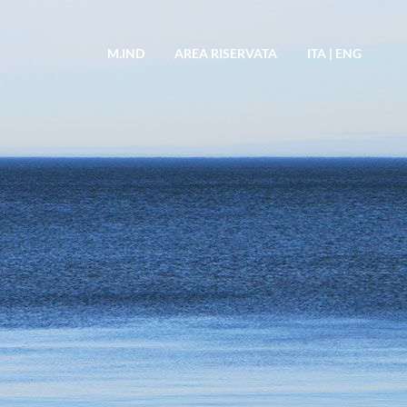
M.IND
AREA RISERVATA
ITA
|
ENG