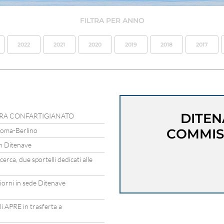
FILTRA PER ANNO
2022
2021
2020
2019
2018
2017
DITEN
TRA CONFARTIGIANATO
 Roma-Berlino
COMMIS
in Ditenave
erca, due sportelli dedicati alle
iorni in sede Ditenave
li APRE in trasferta a