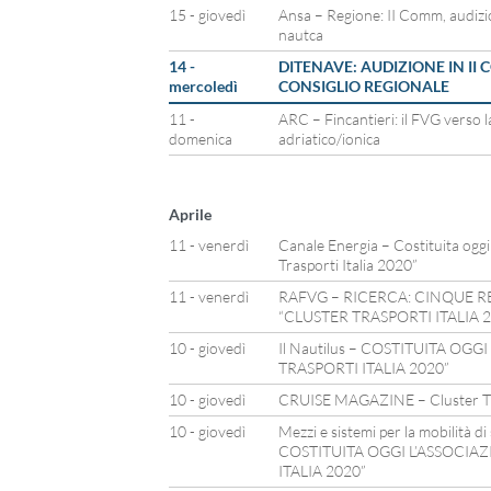
15 - giovedì
Ansa – Regione: II Comm, audizi
nautca
14 -
DITENAVE: AUDIZIONE IN II
mercoledì
CONSIGLIO REGIONALE
11 -
ARC – Fincantieri: il FVG verso 
domenica
adriatico/ionica
Aprile
11 - venerdì
Canale Energia – Costituita oggi
Trasporti Italia 2020”
11 - venerdì
RAFVG – RICERCA: CINQUE R
“CLUSTER TRASPORTI ITALIA 
10 - giovedì
Il Nautilus – COSTITUITA OG
TRASPORTI ITALIA 2020”
10 - giovedì
CRUISE MAGAZINE – Cluster Tra
10 - giovedì
Mezzi e sistemi per la mobilità di
COSTITUITA OGGI L’ASSOCIA
ITALIA 2020”