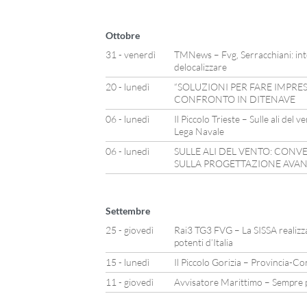
Ottobre
31 - venerdì
TMNews – Fvg, Serracchiani: int
delocalizzare
20 - lunedì
“SOLUZIONI PER FARE IMPRES
CONFRONTO IN DITENAVE
06 - lunedì
Il Piccolo Trieste – Sulle ali del
Lega Navale
06 - lunedì
SULLE ALI DEL VENTO: CON
SULLA PROGETTAZIONE AVAN
Settembre
25 - giovedì
Rai3 TG3 FVG – La SISSA realizza 
potenti d’Italia
15 - lunedì
Il Piccolo Gorizia – Provincia-Con
11 - giovedì
Avvisatore Marittimo – Sempre p