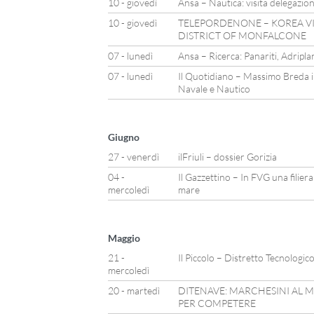
10 - giovedì
Ansa – Nautica: visita delegazi
10 - giovedì
TELEPORDENONE – KOREA VI
DISTRICT OF MONFALCONE
07 - lunedì
Ansa – Ricerca: Panariti, Adriplan
07 - lunedì
Il Quotidiano – Massimo Breda i
Navale e Nautico
Giugno
27 - venerdì
ilFriuli – dossier Gorizia
04 -
Il Gazzettino – In FVG una filiera 
mercoledì
mare
Maggio
21 -
Il Piccolo – Distretto Tecnologic
mercoledì
20 - martedì
DITENAVE: MARCHESINI AL MA
PER COMPETERE