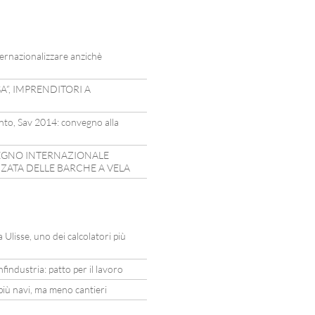
ernazionalizzare anzichè
A”, IMPRENDITORI A
 vento, Sav 2014: convegno alla
VEGNO INTERNAZIONALE
ZATA DELLE BARCHE A VELA
Ulisse, uno dei calcolatori più
findustria: patto per il lavoro
iù navi, ma meno cantieri