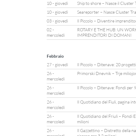
10 - giovedì
Ship to shore – Nasce il Cluster 
10 - giovedì
Seareporter – Nasce Cluster Tras
03 - giovedì
Il Piccolo – Diventire imprenditor
02 -
ROTARY E THE HUB: UN WOR
mercoledì
IMPRENDITORI DI DOMANI
Febbraio
27 - giovedì
Il Piccolo – Ditenave: 20 progetti
26 -
Primorski Dnevnik – Trje miliojo
mercoledì
26 -
Il Piccolo – Ditenave: Fondi per 9
mercoledì
26 -
Il Quotidiano del Fiuli, pagina in
mercoledì
26 -
Il Quotidiano del Friuli – Fondi 
mercoledì
milioni
26 -
Il Gazzettino – Distretto della na
mercoledì
risorse per 3,2 milioni