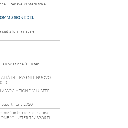
one Ditenave, canteristca e
 COMMISSIONE DEL
la piattaforma navale
 l’associazione “Cluster
EALTÀ DEL FVG NEL NUOVO
2020
GI L’ASSOCIAZIONE “CLUSTER
sporti Italia 2020
 superficie terrestre e marina :
ZIONE “CLUSTER TRASPORTI