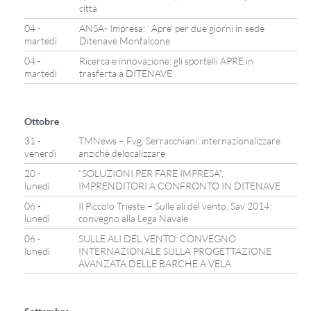
città
04 -
ANSA- Impresa: ‘ Apre’ per due giorni in sede
martedì
Ditenave Monfalcone
04 -
Ricerca e innovazione: gli sportelli APRE in
martedì
trasferta a DITENAVE
Ottobre
31 -
TMNews – Fvg, Serracchiani: internazionalizzare
venerdì
anzichè delocalizzare
20 -
“SOLUZIONI PER FARE IMPRESA”,
lunedì
IMPRENDITORI A CONFRONTO IN DITENAVE
06 -
Il Piccolo Trieste – Sulle ali del vento, Sav 2014:
lunedì
convegno alla Lega Navale
06 -
SULLE ALI DEL VENTO: CONVEGNO
lunedì
INTERNAZIONALE SULLA PROGETTAZIONE
AVANZATA DELLE BARCHE A VELA