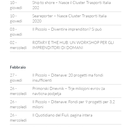
10 -
Ship to shore – Nasce il Cluster Trasporti Italia
giovedì
202
10 -
Seareporter – Nasce Cluster Trasporti Italia
giovedì
2020
03 -
Il Piccolo – Diventire imprenditori? Si può
giovedì
02 -
ROTARY E THE HUB: UN WORKSHOP PER GLI
mercoledì
IMPRENDITORI DI DOMANI
Febbraio
27 -
Il Piccolo – Ditenave: 20 progetti ma fondi
giovedì
insufficienti
26 -
Primorski Dnevnik – Trje miliojoni evrov za
mercoledì
navticna podjetja
26 -
Il Piccolo – Ditenave: Fondi per 9 progetti per 3,2
mercoledì
milioni
26 -
Il Quotidiano del Fiuli, pagina intera
mercoledì