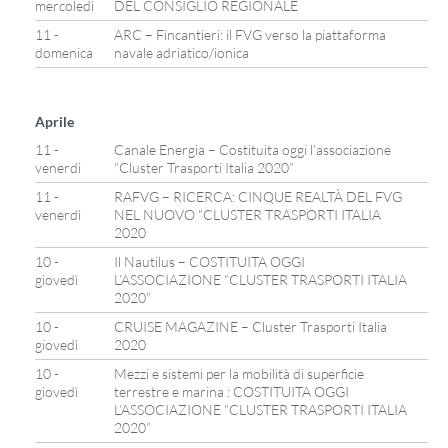
mercoledì
DEL CONSIGLIO REGIONALE
11 -
ARC – Fincantieri: il FVG verso la piattaforma
domenica
navale adriatico/ionica
Aprile
11 -
Canale Energia – Costituita oggi l’associazione
venerdì
“Cluster Trasporti Italia 2020”
11 -
RAFVG – RICERCA: CINQUE REALTÀ DEL FVG
venerdì
NEL NUOVO “CLUSTER TRASPORTI ITALIA
2020
10 -
Il Nautilus – COSTITUITA OGGI
giovedì
L’ASSOCIAZIONE “CLUSTER TRASPORTI ITALIA
2020”
10 -
CRUISE MAGAZINE – Cluster Trasporti Italia
giovedì
2020
10 -
Mezzi e sistemi per la mobilità di superficie
giovedì
terrestre e marina : COSTITUITA OGGI
L’ASSOCIAZIONE “CLUSTER TRASPORTI ITALIA
2020”