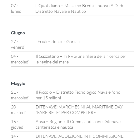
07 -
Il Quotidiano – Massimo Breda il nuovo A.D. del
lunedì
Distretto Navale e Nautico
Giugno
27 -
ilFriuli – dossier Gorizia
venerdì
04 -
Il Gazzettino – In FVG una filiera della ricerca per
mercoledì
le regine del mare
Maggio
21 -
Il Piccolo – Distretto Tecnologico Navale fondi
mercoledì
per 15 milioni
20 -
DITENAVE: MARCHESINI AL MARITIME DAY,
martedì
“FARE RETE” PER COMPETERE
15 -
Ansa – Regione: II Comm, audizione Ditenave,
giovedì
canteristca e nautca
14 -
DITENAVE: AUDIZIONE IN II COMMISSIONE