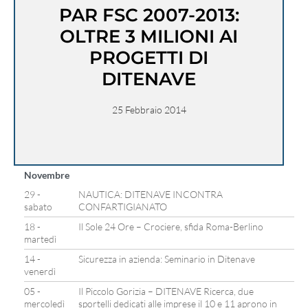
PAR FSC 2007-2013:
OLTRE 3 MILIONI AI
PROGETTI DI
DITENAVE
25 Febbraio 2014
Novembre
29 -
NAUTICA: DITENAVE INCONTRA
sabato
CONFARTIGIANATO
18 -
Il Sole 24 Ore – Crociere, sfida Roma-Berlino
martedì
14 -
Sicurezza in azienda: Seminario in Ditenave
venerdì
05 -
Il Piccolo Gorizia – DITENAVE Ricerca, due
mercoledì
sportelli dedicati alle imprese il 10 e 11 aprono in