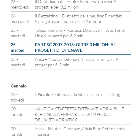
26 -
Il Quotidiano del Friuli – Fondi Europei per 9
mercoledì
progetti e per 3,2 milioni
26 -
Il Gazzettino – Distretto della nautica: Finanziati
mercoledì
9 progetti con risorse per 3,2 milioni
25 -
Telepordenone – Nautica: Ditenave Trieste, fondi
martedì
Ue a 9 progetti per 3,2 mln
25 -
PAR FSC 2007-2013: OLTRE 3 MILIONI AI
martedì
PROGETTI DI DITENAVE
25 -
Ansa – Nautca: Ditenave Trieste, fondi Ue a 9
martedì
proget per 3, 2 mln
Gennaio
23 -
Il Piccolo – Ditenave dà vita alla rete di refitting
giovedì
20 -
NAUTICA: STAFFETTA DITENAVE-ADRIA BLUE
lunedì
REFIT NELLA PRIMA RETE DI IMPRESA
DELL’ALTO ADRIATICO
20 -
Ansa – Nautca: Ditenave, Adria Blue Reft diventa
lunedì
impresa