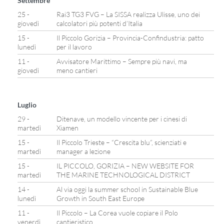
Settembre
25 -
Rai3 TG3 FVG – La SISSA realizza Ulisse, uno dei
giovedì
calcolatori più potenti d’Italia
15 -
Il Piccolo Gorizia – Provincia-Confindustria: patto
lunedì
per il lavoro
11 -
Avvisatore Marittimo – Sempre più navi, ma
giovedì
meno cantieri
Luglio
29 -
Ditenave, un modello vincente per i cinesi di
martedì
Xiamen
15 -
Il Piccolo Trieste – “Crescita blu”, scienziati e
martedì
manager a lezione
15 -
IL PICCOLO, GORIZIA – NEW WEBSITE FOR
martedì
THE MARINE TECHNOLOGICAL DISTRICT
14 -
Al via oggi la summer school in Sustainable Blue
lunedì
Growth in South East Europe
11 -
Il Piccolo – La Corea vuole copiare il Polo
venerdì
cantieristico