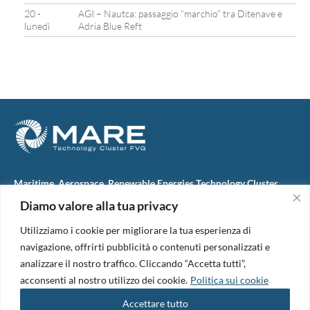
20 -
AGI – Nautca: passaggio “marchio” tra Ditenave e
lunedì
Adria Blue Reft
Maritime, Aerospace, Renewable Energies Technology Cluster
FVG
Diamo valore alla tua privacy
M.A.R.E. TC FVG S.c.ar.l.
Via IX Giugno, 46
Utilizziamo i cookie per migliorare la tua esperienza di
34074 Monfalcone (Italy)
tel. +39 0481 723440
navigazione, offrirti pubblicità o contenuti personalizzati e
Codice Fiscale e Partita Iva: 01138620313
analizzare il nostro traffico. Cliccando “Accetta tutti”,
PEC:
marefvg@legalmail.it
acconsenti al nostro utilizzo dei cookie.
Politica sui cookie
Codice univoco per i pagamenti: M5UXCR1
Accettare tutto
Copyright 2026. Design and development by
B42