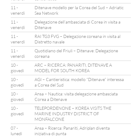
11 -
Ditenave modello per la Corea del Sud – Adriatic
venerdì
Sea Network
11 -
Delegazione dell’ambasciata di Corea in visita a
venerdì
Ditenave
11 -
RAI TG3 FVG – Delegazione coreana in visita al
venerdì
Distretto navale
11 -
Quotidiano del Friuli – Ditenave: Delegazione
venerdì
coreana
10 -
ARC – RICERCA: PANARITI, DITENAVE A
giovedì
MODEL FOR SOUTH KOREA
10 -
AGI – Cantieristica: modello “Ditenave” interessa
giovedì
a Corea del Sud
10 -
Ansa – Nautica: visita delegazione ambasciata
giovedì
Corea a Ditenave
10 -
TELEPORDENONE – KOREA VISITS THE
giovedì
MARINE INDUSTRY DISTRICT OF
MONFALCONE
07 -
Ansa – Ricerca: Panariti, Adriplan diventa
lunedì
iniziativa di punta