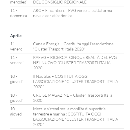
mercoledì
DEL CONSIGLIO REGIONALE
11 -
ARC – Fincantieri: il FVG verso la piattaforma
domenica
navale adriatico/ionica
Aprile
11 -
Canale Energia – Costituita oggi l’associazione
venerdì
“Cluster Trasporti Italia 2020”
11 -
RAFVG – RICERCA: CINQUE REALTÀ DEL FVG
venerdì
NEL NUOVO “CLUSTER TRASPORTI ITALIA
2020
10 -
Il Nautilus – COSTITUITA OGGI
giovedì
L’ASSOCIAZIONE “CLUSTER TRASPORTI ITALIA
2020”
10 -
CRUISE MAGAZINE – Cluster Trasporti Italia
giovedì
2020
10 -
Mezzi e sistemi per la mobilità di superficie
giovedì
terrestre e marina : COSTITUITA OGGI
L’ASSOCIAZIONE “CLUSTER TRASPORTI ITALIA
2020”