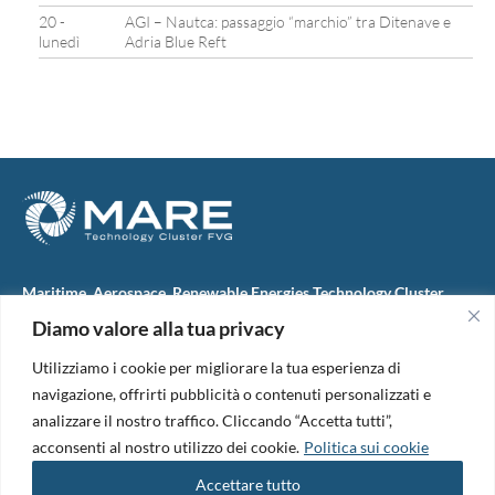
20 -
AGI – Nautca: passaggio “marchio” tra Ditenave e
lunedì
Adria Blue Reft
Maritime, Aerospace, Renewable Energies Technology Cluster
FVG
Diamo valore alla tua privacy
M.A.R.E. TC FVG S.c.ar.l.
Via IX Giugno, 46
Utilizziamo i cookie per migliorare la tua esperienza di
34074 Monfalcone (Italy)
tel. +39 0481 723440
navigazione, offrirti pubblicità o contenuti personalizzati e
Codice Fiscale e Partita Iva: 01138620313
analizzare il nostro traffico. Cliccando “Accetta tutti”,
PEC:
marefvg@legalmail.it
acconsenti al nostro utilizzo dei cookie.
Politica sui cookie
Codice univoco per i pagamenti: M5UXCR1
Accettare tutto
Copyright 2026. Design and development by
B42