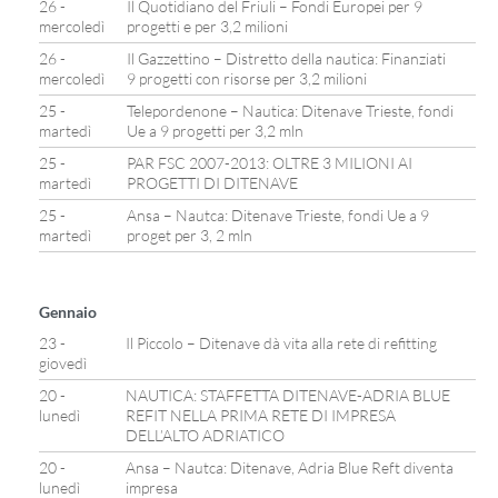
26 -
Il Quotidiano del Friuli – Fondi Europei per 9
mercoledì
progetti e per 3,2 milioni
26 -
Il Gazzettino – Distretto della nautica: Finanziati
mercoledì
9 progetti con risorse per 3,2 milioni
25 -
Telepordenone – Nautica: Ditenave Trieste, fondi
martedì
Ue a 9 progetti per 3,2 mln
25 -
PAR FSC 2007-2013: OLTRE 3 MILIONI AI
martedì
PROGETTI DI DITENAVE
25 -
Ansa – Nautca: Ditenave Trieste, fondi Ue a 9
martedì
proget per 3, 2 mln
Gennaio
23 -
Il Piccolo – Ditenave dà vita alla rete di refitting
giovedì
20 -
NAUTICA: STAFFETTA DITENAVE-ADRIA BLUE
lunedì
REFIT NELLA PRIMA RETE DI IMPRESA
DELL’ALTO ADRIATICO
20 -
Ansa – Nautca: Ditenave, Adria Blue Reft diventa
lunedì
impresa