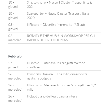
10 -
Ship to shore – Nasce il Cluster Trasporti Italia
giovedì
202
10 -
Seareporter – Nasce Cluster Trasporti Italia
giovedì
2020
03 -
Il Piccolo – Diventire imprenditori? Si può
giovedì
02 -
ROTARY E THE HUB: UN WORKSHOP PER GLI
mercoledì
IMPRENDITORI DI DOMANI
Febbraio
27 -
Il Piccolo – Ditenave: 20 progetti ma fondi
giovedì
insufficienti
26 -
Primorski Dnevnik – Trje miliojoni evrov za
mercoledì
navticna podjetja
26 -
Il Piccolo – Ditenave: Fondi per 9 progetti per 3,2
mercoledì
milioni
26 -
Il Quotidiano del Fiuli, pagina intera
mercoledì