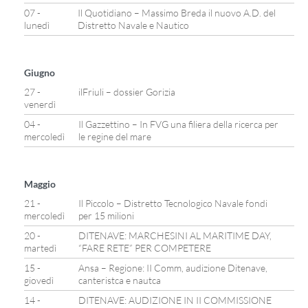
07 -
Il Quotidiano – Massimo Breda il nuovo A.D. del
lunedì
Distretto Navale e Nautico
Giugno
27 -
ilFriuli – dossier Gorizia
venerdì
04 -
Il Gazzettino – In FVG una filiera della ricerca per
mercoledì
le regine del mare
Maggio
21 -
Il Piccolo – Distretto Tecnologico Navale fondi
mercoledì
per 15 milioni
20 -
DITENAVE: MARCHESINI AL MARITIME DAY,
martedì
“FARE RETE” PER COMPETERE
15 -
Ansa – Regione: II Comm, audizione Ditenave,
giovedì
canteristca e nautca
14 -
DITENAVE: AUDIZIONE IN II COMMISSIONE