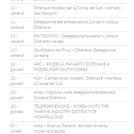
11 -
Ditenave modello per la Corea del Sud – Adriatic
venerdì
Sea Network
11 -
Delegazione dell’ambasciata di Corea in visita a
venerdì
Ditenave
11 -
RAI TG3 FVG – Delegazione coreana in visita al
venerdì
Distretto navale
11 -
Quotidiano del Friuli – Ditenave: Delegazione
venerdì
coreana
10 -
ARC – RICERCA: PANARITI, DITENAVE A
giovedì
MODEL FOR SOUTH KOREA
10 -
AGI – Cantieristica: modello “Ditenave” interessa
giovedì
a Corea del Sud
10 -
Ansa – Nautica: visita delegazione ambasciata
giovedì
Corea a Ditenave
10 -
TELEPORDENONE – KOREA VISITS THE
giovedì
MARINE INDUSTRY DISTRICT OF
MONFALCONE
07 -
Ansa – Ricerca: Panariti, Adriplan diventa
lunedì
iniziativa di punta