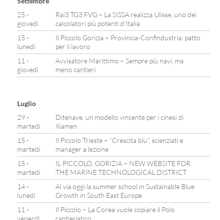
Settembre
25 -
Rai3 TG3 FVG – La SISSA realizza Ulisse, uno dei
giovedì
calcolatori più potenti d’Italia
15 -
Il Piccolo Gorizia – Provincia-Confindustria: patto
lunedì
per il lavoro
11 -
Avvisatore Marittimo – Sempre più navi, ma
giovedì
meno cantieri
Luglio
29 -
Ditenave, un modello vincente per i cinesi di
martedì
Xiamen
15 -
Il Piccolo Trieste – “Crescita blu”, scienziati e
martedì
manager a lezione
15 -
IL PICCOLO, GORIZIA – NEW WEBSITE FOR
martedì
THE MARINE TECHNOLOGICAL DISTRICT
14 -
Al via oggi la summer school in Sustainable Blue
lunedì
Growth in South East Europe
11 -
Il Piccolo – La Corea vuole copiare il Polo
venerdì
cantieristico