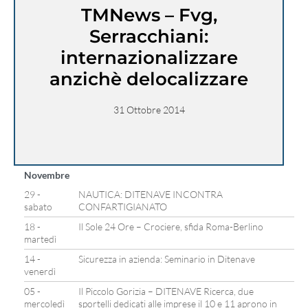
TMNews – Fvg,
Serracchiani:
internazionalizzare
anzichè delocalizzare
31 Ottobre 2014
Novembre
29 -
NAUTICA: DITENAVE INCONTRA
sabato
CONFARTIGIANATO
18 -
Il Sole 24 Ore – Crociere, sfida Roma-Berlino
martedì
14 -
Sicurezza in azienda: Seminario in Ditenave
venerdì
05 -
Il Piccolo Gorizia – DITENAVE Ricerca, due
mercoledì
sportelli dedicati alle imprese il 10 e 11 aprono in