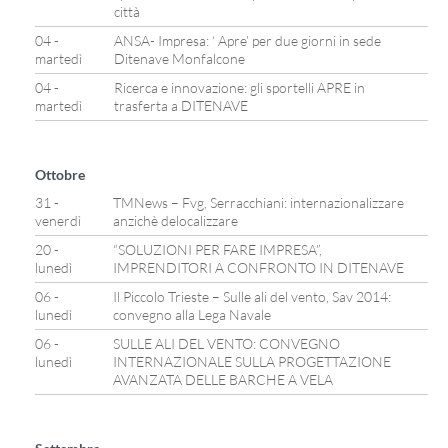
città
04 -
ANSA- Impresa: ‘ Apre’ per due giorni in sede
martedì
Ditenave Monfalcone
04 -
Ricerca e innovazione: gli sportelli APRE in
martedì
trasferta a DITENAVE
Ottobre
31 -
TMNews – Fvg, Serracchiani: internazionalizzare
venerdì
anzichè delocalizzare
20 -
“SOLUZIONI PER FARE IMPRESA”,
lunedì
IMPRENDITORI A CONFRONTO IN DITENAVE
06 -
Il Piccolo Trieste – Sulle ali del vento, Sav 2014:
lunedì
convegno alla Lega Navale
06 -
SULLE ALI DEL VENTO: CONVEGNO
lunedì
INTERNAZIONALE SULLA PROGETTAZIONE
AVANZATA DELLE BARCHE A VELA