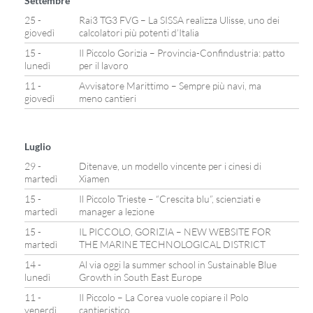
Settembre
25 -
Rai3 TG3 FVG – La SISSA realizza Ulisse, uno dei
giovedì
calcolatori più potenti d’Italia
15 -
Il Piccolo Gorizia – Provincia-Confindustria: patto
lunedì
per il lavoro
11 -
Avvisatore Marittimo – Sempre più navi, ma
giovedì
meno cantieri
Luglio
29 -
Ditenave, un modello vincente per i cinesi di
martedì
Xiamen
15 -
Il Piccolo Trieste – “Crescita blu”, scienziati e
martedì
manager a lezione
15 -
IL PICCOLO, GORIZIA – NEW WEBSITE FOR
martedì
THE MARINE TECHNOLOGICAL DISTRICT
14 -
Al via oggi la summer school in Sustainable Blue
lunedì
Growth in South East Europe
11 -
Il Piccolo – La Corea vuole copiare il Polo
venerdì
cantieristico