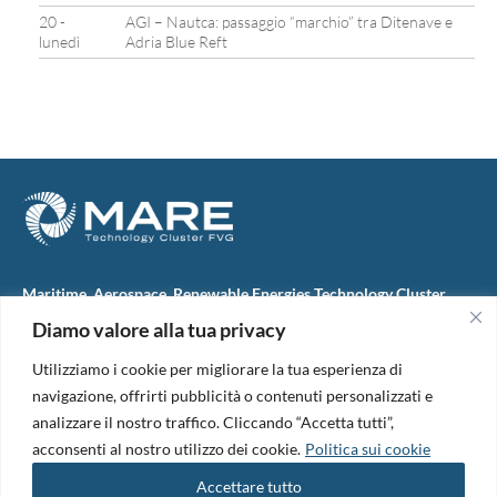
20 -
AGI – Nautca: passaggio “marchio” tra Ditenave e
lunedì
Adria Blue Reft
Maritime, Aerospace, Renewable Energies Technology Cluster
FVG
Diamo valore alla tua privacy
M.A.R.E. TC FVG S.c.ar.l.
Via IX Giugno, 46
Utilizziamo i cookie per migliorare la tua esperienza di
34074 Monfalcone (Italy)
tel. +39 0481 723440
navigazione, offrirti pubblicità o contenuti personalizzati e
Codice Fiscale e Partita Iva: 01138620313
analizzare il nostro traffico. Cliccando “Accetta tutti”,
PEC:
marefvg@legalmail.it
acconsenti al nostro utilizzo dei cookie.
Politica sui cookie
Codice univoco per i pagamenti: M5UXCR1
Accettare tutto
Copyright 2026. Design and development by
B42