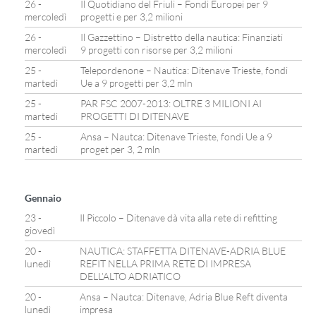
26 -
Il Quotidiano del Friuli – Fondi Europei per 9
mercoledì
progetti e per 3,2 milioni
26 -
Il Gazzettino – Distretto della nautica: Finanziati
mercoledì
9 progetti con risorse per 3,2 milioni
25 -
Telepordenone – Nautica: Ditenave Trieste, fondi
martedì
Ue a 9 progetti per 3,2 mln
25 -
PAR FSC 2007-2013: OLTRE 3 MILIONI AI
martedì
PROGETTI DI DITENAVE
25 -
Ansa – Nautca: Ditenave Trieste, fondi Ue a 9
martedì
proget per 3, 2 mln
Gennaio
23 -
Il Piccolo – Ditenave dà vita alla rete di refitting
giovedì
20 -
NAUTICA: STAFFETTA DITENAVE-ADRIA BLUE
lunedì
REFIT NELLA PRIMA RETE DI IMPRESA
DELL’ALTO ADRIATICO
20 -
Ansa – Nautca: Ditenave, Adria Blue Reft diventa
lunedì
impresa