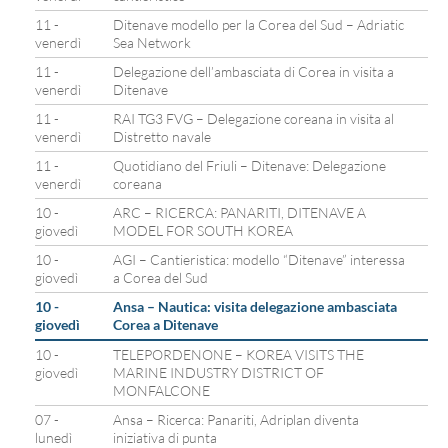
11 -
Ditenave modello per la Corea del Sud – Adriatic
venerdì
Sea Network
11 -
Delegazione dell’ambasciata di Corea in visita a
venerdì
Ditenave
11 -
RAI TG3 FVG – Delegazione coreana in visita al
venerdì
Distretto navale
11 -
Quotidiano del Friuli – Ditenave: Delegazione
venerdì
coreana
10 -
ARC – RICERCA: PANARITI, DITENAVE A
giovedì
MODEL FOR SOUTH KOREA
10 -
AGI – Cantieristica: modello “Ditenave” interessa
giovedì
a Corea del Sud
10 -
Ansa – Nautica: visita delegazione ambasciata
giovedì
Corea a Ditenave
10 -
TELEPORDENONE – KOREA VISITS THE
giovedì
MARINE INDUSTRY DISTRICT OF
MONFALCONE
07 -
Ansa – Ricerca: Panariti, Adriplan diventa
lunedì
iniziativa di punta