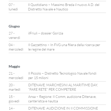
07 -
Il Quotidiano – Massimo Breda il nuovo A.D. del
lunedì
Distretto Navale e Nautico
Giugno
27 -
ilFriuli – dossier Gorizia
venerdì
04 -
Il Gazzettino – In FVG una filiera della ricerca per
mercoledì
le regine del mare
Maggio
21 -
Il Piccolo – Distretto Tecnologico Navale fondi
mercoledì
per 15 milioni
20 -
DITENAVE: MARCHESINI AL MARITIME DAY,
martedì
“FARE RETE” PER COMPETERE
15 -
Ansa – Regione: II Comm, audizione Ditenave,
giovedì
canteristca e nautca
14 -
DITENAVE: AUDIZIONE IN II COMMISSIONE