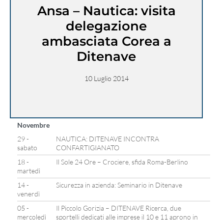
Ansa – Nautica: visita
delegazione
ambasciata Corea a
Ditenave
10 Luglio 2014
Novembre
29 -
NAUTICA: DITENAVE INCONTRA
sabato
CONFARTIGIANATO
18 -
Il Sole 24 Ore – Crociere, sfida Roma-Berlino
martedì
14 -
Sicurezza in azienda: Seminario in Ditenave
venerdì
05 -
Il Piccolo Gorizia – DITENAVE Ricerca, due
mercoledì
sportelli dedicati alle imprese il 10 e 11 aprono in