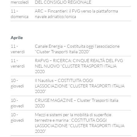
mercoledì
DEL CONSIGLIO REGIONALE
11 -
ARC – Fincantieri: il FVG verso la piattaforma
domenica
navale adriatico/ionica
Aprile
11 -
Canale Energia – Costituita oggi l’associazione
venerdì
“Cluster Trasporti Italia 2020”
11 -
RAFVG – RICERCA: CINQUE REALTÀ DEL FVG
venerdì
NEL NUOVO “CLUSTER TRASPORTI ITALIA
2020
10 -
Il Nautilus – COSTITUITA OGGI
giovedì
L’ASSOCIAZIONE “CLUSTER TRASPORTI ITALIA
2020”
10 -
CRUISE MAGAZINE – Cluster Trasporti Italia
giovedì
2020
10 -
Mezzi e sistemi per la mobilità di superficie
giovedì
terrestre e marina : COSTITUITA OGGI
L’ASSOCIAZIONE “CLUSTER TRASPORTI ITALIA
2020”