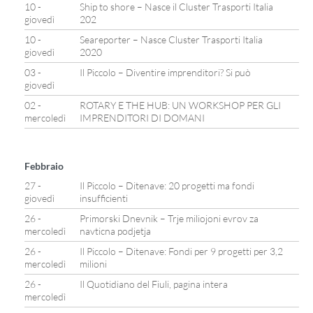
10 -
Ship to shore – Nasce il Cluster Trasporti Italia
giovedì
202
10 -
Seareporter – Nasce Cluster Trasporti Italia
giovedì
2020
03 -
Il Piccolo – Diventire imprenditori? Si può
giovedì
02 -
ROTARY E THE HUB: UN WORKSHOP PER GLI
mercoledì
IMPRENDITORI DI DOMANI
Febbraio
27 -
Il Piccolo – Ditenave: 20 progetti ma fondi
giovedì
insufficienti
26 -
Primorski Dnevnik – Trje miliojoni evrov za
mercoledì
navticna podjetja
26 -
Il Piccolo – Ditenave: Fondi per 9 progetti per 3,2
mercoledì
milioni
26 -
Il Quotidiano del Fiuli, pagina intera
mercoledì