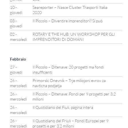
10 -
Seareporter – Nasce Cluster Trasporti Italia
giovedì
2020
03 -
Il Piccolo – Diventire imprenditori? Si può
giovedì
02 -
ROTARY E THE HUB: UN WORKSHOP PER GLI
mercoledì
IMPRENDITORI DI DOMANI
Febbraio
27 -
Il Piccolo – Ditenave: 20 progetti ma fondi
giovedì
insufficienti
26 -
Primorski Dnevnik – Trje miliojoni evrov za
mercoledì
navticna podjetja
26 -
Il Piccolo – Ditenave: Fondi per 9 progetti per 3,2
mercoledì
milioni
26 -
Il Quotidiano del Fiuli, pagina intera
mercoledì
26 -
Il Quotidiano del Friuli – Fondi Europei per 9
mercoledì
progetti e per 3,2 milioni