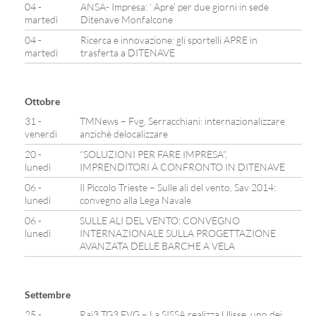
04 -
ANSA- Impresa: ‘ Apre’ per due giorni in sede
martedì
Ditenave Monfalcone
04 -
Ricerca e innovazione: gli sportelli APRE in
martedì
trasferta a DITENAVE
Ottobre
31 -
TMNews – Fvg, Serracchiani: internazionalizzare
venerdì
anzichè delocalizzare
20 -
“SOLUZIONI PER FARE IMPRESA”,
lunedì
IMPRENDITORI A CONFRONTO IN DITENAVE
06 -
Il Piccolo Trieste – Sulle ali del vento, Sav 2014:
lunedì
convegno alla Lega Navale
06 -
SULLE ALI DEL VENTO: CONVEGNO
lunedì
INTERNAZIONALE SULLA PROGETTAZIONE
AVANZATA DELLE BARCHE A VELA
Settembre
25 -
Rai3 TG3 FVG – La SISSA realizza Ulisse, uno dei