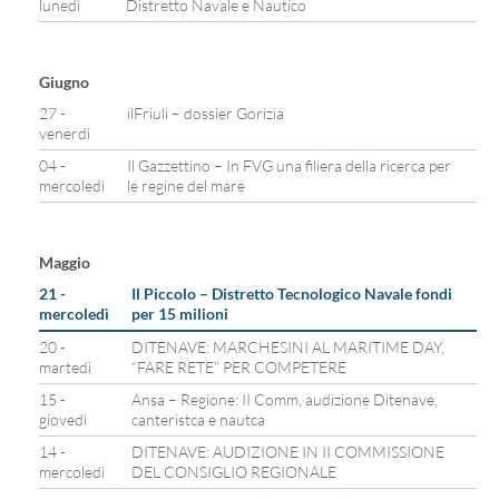
lunedì
Distretto Navale e Nautico
Giugno
27 -
ilFriuli – dossier Gorizia
venerdì
04 -
Il Gazzettino – In FVG una filiera della ricerca per
mercoledì
le regine del mare
Maggio
21 -
Il Piccolo – Distretto Tecnologico Navale fondi
mercoledì
per 15 milioni
20 -
DITENAVE: MARCHESINI AL MARITIME DAY,
martedì
“FARE RETE” PER COMPETERE
15 -
Ansa – Regione: II Comm, audizione Ditenave,
giovedì
canteristca e nautca
14 -
DITENAVE: AUDIZIONE IN II COMMISSIONE
mercoledì
DEL CONSIGLIO REGIONALE