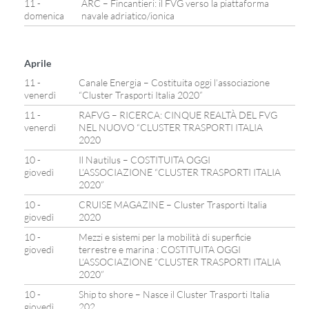
11 -
ARC – Fincantieri: il FVG verso la piattaforma
domenica
navale adriatico/ionica
Aprile
11 -
Canale Energia – Costituita oggi l’associazione
venerdì
“Cluster Trasporti Italia 2020”
11 -
RAFVG – RICERCA: CINQUE REALTÀ DEL FVG
venerdì
NEL NUOVO “CLUSTER TRASPORTI ITALIA
2020
10 -
Il Nautilus – COSTITUITA OGGI
giovedì
L’ASSOCIAZIONE “CLUSTER TRASPORTI ITALIA
2020”
10 -
CRUISE MAGAZINE – Cluster Trasporti Italia
giovedì
2020
10 -
Mezzi e sistemi per la mobilità di superficie
giovedì
terrestre e marina : COSTITUITA OGGI
L’ASSOCIAZIONE “CLUSTER TRASPORTI ITALIA
2020”
10 -
Ship to shore – Nasce il Cluster Trasporti Italia
giovedì
202