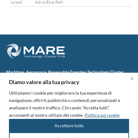
lunedì
Adria Blue Reft
Maritime, Aerospace, Renewable Energies Technology Cluster
FVG
Diamo valore alla tua privacy
M.A.R.E. TC FVG S.c.ar.l.
Via IX Giugno, 46
Utilizziamo i cookie per migliorare la tua esperienza di
34074 Monfalcone (Italy)
tel. +39 0481 723440
navigazione, offrirti pubblicità o contenuti personalizzati e
Codice Fiscale e Partita Iva: 01138620313
analizzare il nostro traffico. Cliccando “Accetta tutti”,
PEC:
marefvg@legalmail.it
acconsenti al nostro utilizzo dei cookie.
Politica sui cookie
Codice univoco per i pagamenti: M5UXCR1
Accettare tutto
Copyright 2026. Design and development by
B42
Informativa Privacy
|
Cookie Policy
|
Amm. Trasparente
|
Bandi &