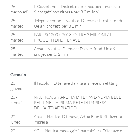
26 -
Il Gazzettino – Distretto della nautica: Finanziati
mercoledì
9 progetti con risorse per 3,2 milioni
25 -
Telepordenone – Nautica: Ditenave Trieste, fondi
martedì
Ue a 9 progetti per 3,2 mln
25 -
PAR FSC 2007-2013: OLTRE 3 MILIONI AI
martedì
PROGETTI DI DITENAVE
25 -
Ansa – Nautca: Ditenave Trieste, fondi Ue a 9
martedì
proget per 3, 2 mln
Gennaio
23 -
Il Piccolo – Ditenave dà vita alla rete di refitting
giovedì
20 -
NAUTICA: STAFFETTA DITENAVE-ADRIA BLUE
lunedì
REFIT NELLA PRIMA RETE DI IMPRESA
DELL’ALTO ADRIATICO
20 -
Ansa – Nautca: Ditenave, Adria Blue Reft diventa
lunedì
impresa
20 -
AGI – Nautca: passaggio “marchio” tra Ditenave e