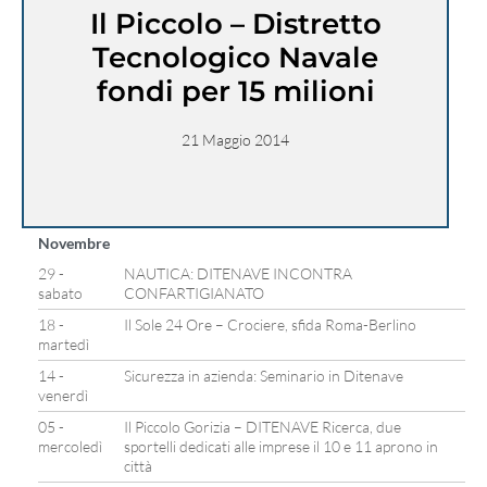
Il Piccolo – Distretto
Tecnologico Navale
fondi per 15 milioni
21 Maggio 2014
Novembre
29 -
NAUTICA: DITENAVE INCONTRA
sabato
CONFARTIGIANATO
18 -
Il Sole 24 Ore – Crociere, sfida Roma-Berlino
martedì
14 -
Sicurezza in azienda: Seminario in Ditenave
venerdì
05 -
Il Piccolo Gorizia – DITENAVE Ricerca, due
mercoledì
sportelli dedicati alle imprese il 10 e 11 aprono in
città