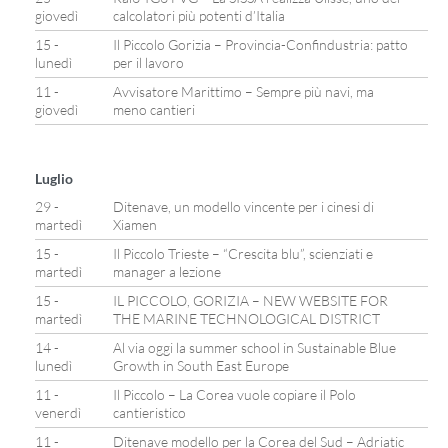
giovedì
calcolatori più potenti d’Italia
15 -
Il Piccolo Gorizia – Provincia-Confindustria: patto
lunedì
per il lavoro
11 -
Avvisatore Marittimo – Sempre più navi, ma
giovedì
meno cantieri
Luglio
29 -
Ditenave, un modello vincente per i cinesi di
martedì
Xiamen
15 -
Il Piccolo Trieste – “Crescita blu”, scienziati e
martedì
manager a lezione
15 -
IL PICCOLO, GORIZIA – NEW WEBSITE FOR
martedì
THE MARINE TECHNOLOGICAL DISTRICT
14 -
Al via oggi la summer school in Sustainable Blue
lunedì
Growth in South East Europe
11 -
Il Piccolo – La Corea vuole copiare il Polo
venerdì
cantieristico
11 -
Ditenave modello per la Corea del Sud – Adriatic