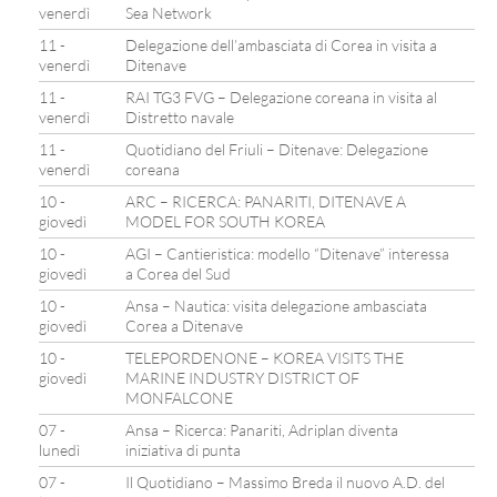
venerdì
Sea Network
11 -
Delegazione dell’ambasciata di Corea in visita a
venerdì
Ditenave
11 -
RAI TG3 FVG – Delegazione coreana in visita al
venerdì
Distretto navale
11 -
Quotidiano del Friuli – Ditenave: Delegazione
venerdì
coreana
10 -
ARC – RICERCA: PANARITI, DITENAVE A
giovedì
MODEL FOR SOUTH KOREA
10 -
AGI – Cantieristica: modello “Ditenave” interessa
giovedì
a Corea del Sud
10 -
Ansa – Nautica: visita delegazione ambasciata
giovedì
Corea a Ditenave
10 -
TELEPORDENONE – KOREA VISITS THE
giovedì
MARINE INDUSTRY DISTRICT OF
MONFALCONE
07 -
Ansa – Ricerca: Panariti, Adriplan diventa
lunedì
iniziativa di punta
07 -
Il Quotidiano – Massimo Breda il nuovo A.D. del