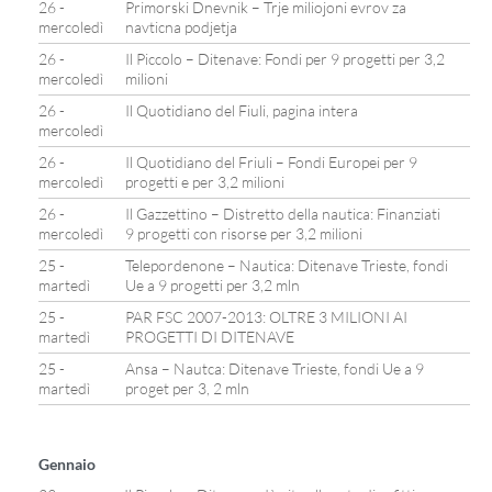
26 -
Primorski Dnevnik – Trje miliojoni evrov za
mercoledì
navticna podjetja
26 -
Il Piccolo – Ditenave: Fondi per 9 progetti per 3,2
mercoledì
milioni
26 -
Il Quotidiano del Fiuli, pagina intera
mercoledì
26 -
Il Quotidiano del Friuli – Fondi Europei per 9
mercoledì
progetti e per 3,2 milioni
26 -
Il Gazzettino – Distretto della nautica: Finanziati
mercoledì
9 progetti con risorse per 3,2 milioni
25 -
Telepordenone – Nautica: Ditenave Trieste, fondi
martedì
Ue a 9 progetti per 3,2 mln
25 -
PAR FSC 2007-2013: OLTRE 3 MILIONI AI
martedì
PROGETTI DI DITENAVE
25 -
Ansa – Nautca: Ditenave Trieste, fondi Ue a 9
martedì
proget per 3, 2 mln
Gennaio