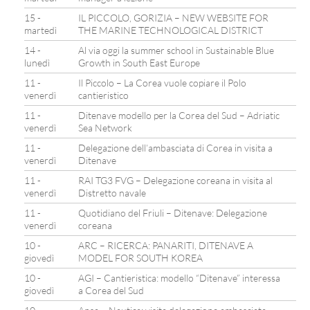
15 -
IL PICCOLO, GORIZIA – NEW WEBSITE FOR
martedì
THE MARINE TECHNOLOGICAL DISTRICT
14 -
Al via oggi la summer school in Sustainable Blue
lunedì
Growth in South East Europe
11 -
Il Piccolo – La Corea vuole copiare il Polo
venerdì
cantieristico
11 -
Ditenave modello per la Corea del Sud – Adriatic
venerdì
Sea Network
11 -
Delegazione dell’ambasciata di Corea in visita a
venerdì
Ditenave
11 -
RAI TG3 FVG – Delegazione coreana in visita al
venerdì
Distretto navale
11 -
Quotidiano del Friuli – Ditenave: Delegazione
venerdì
coreana
10 -
ARC – RICERCA: PANARITI, DITENAVE A
giovedì
MODEL FOR SOUTH KOREA
10 -
AGI – Cantieristica: modello “Ditenave” interessa
giovedì
a Corea del Sud