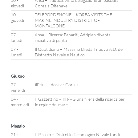
10 -
Ansa – Nautica: visita delegazione ambasciata
giovedì
Corea a Ditenave
10 -
TELEPORDENONE – KOREA VISITS THE
giovedì
MARINE INDUSTRY DISTRICT OF
MONFALCONE
07 -
Ansa – Ricerca: Panariti, Adriplan diventa
lunedì
iniziativa di punta
07 -
Il Quotidiano – Massimo Breda il nuovo A.D. del
lunedì
Distretto Navale e Nautico
Giugno
27 -
ilFriuli – dossier Gorizia
venerdì
04 -
Il Gazzettino – In FVG una filiera della ricerca per
mercoledì
le regine del mare
Maggio
21 -
Il Piccolo – Distretto Tecnologico Navale fondi