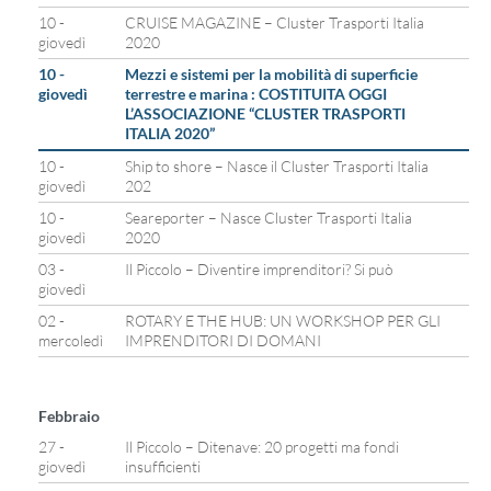
10 -
CRUISE MAGAZINE – Cluster Trasporti Italia
giovedì
2020
10 -
Mezzi e sistemi per la mobilità di superficie
giovedì
terrestre e marina : COSTITUITA OGGI
L’ASSOCIAZIONE “CLUSTER TRASPORTI
ITALIA 2020”
10 -
Ship to shore – Nasce il Cluster Trasporti Italia
giovedì
202
10 -
Seareporter – Nasce Cluster Trasporti Italia
giovedì
2020
03 -
Il Piccolo – Diventire imprenditori? Si può
giovedì
02 -
ROTARY E THE HUB: UN WORKSHOP PER GLI
mercoledì
IMPRENDITORI DI DOMANI
Febbraio
27 -
Il Piccolo – Ditenave: 20 progetti ma fondi
giovedì
insufficienti