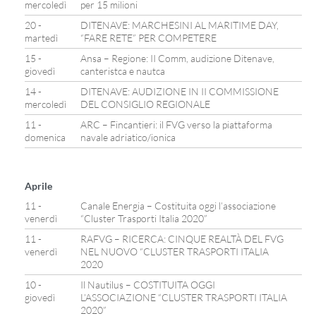
mercoledì
per 15 milioni
20 -
DITENAVE: MARCHESINI AL MARITIME DAY,
martedì
“FARE RETE” PER COMPETERE
15 -
Ansa – Regione: II Comm, audizione Ditenave,
giovedì
canteristca e nautca
14 -
DITENAVE: AUDIZIONE IN II COMMISSIONE
mercoledì
DEL CONSIGLIO REGIONALE
11 -
ARC – Fincantieri: il FVG verso la piattaforma
domenica
navale adriatico/ionica
Aprile
11 -
Canale Energia – Costituita oggi l’associazione
venerdì
“Cluster Trasporti Italia 2020”
11 -
RAFVG – RICERCA: CINQUE REALTÀ DEL FVG
venerdì
NEL NUOVO “CLUSTER TRASPORTI ITALIA
2020
10 -
Il Nautilus – COSTITUITA OGGI
giovedì
L’ASSOCIAZIONE “CLUSTER TRASPORTI ITALIA
2020”