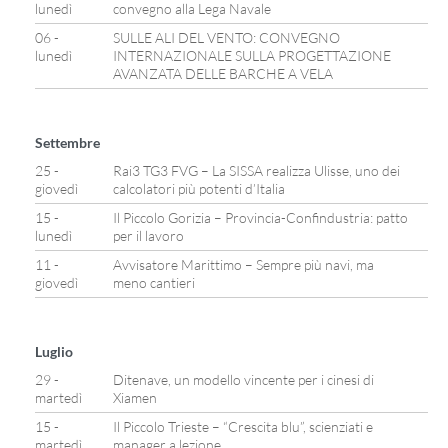
lunedì
convegno alla Lega Navale
06 -
SULLE ALI DEL VENTO: CONVEGNO
lunedì
INTERNAZIONALE SULLA PROGETTAZIONE
AVANZATA DELLE BARCHE A VELA
Settembre
25 -
Rai3 TG3 FVG – La SISSA realizza Ulisse, uno dei
giovedì
calcolatori più potenti d’Italia
15 -
Il Piccolo Gorizia – Provincia-Confindustria: patto
lunedì
per il lavoro
11 -
Avvisatore Marittimo – Sempre più navi, ma
giovedì
meno cantieri
Luglio
29 -
Ditenave, un modello vincente per i cinesi di
martedì
Xiamen
15 -
Il Piccolo Trieste – “Crescita blu”, scienziati e
martedì
manager a lezione