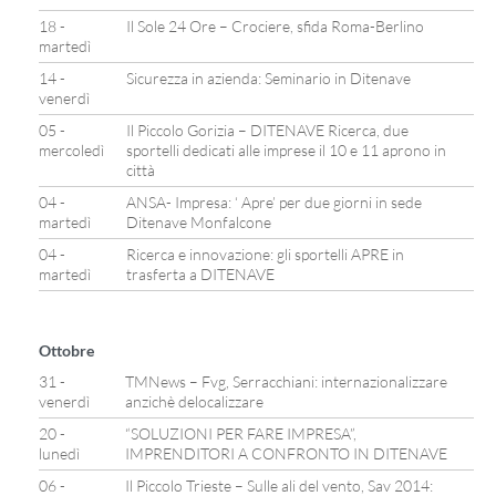
18 -
Il Sole 24 Ore – Crociere, sfida Roma-Berlino
martedì
14 -
Sicurezza in azienda: Seminario in Ditenave
venerdì
05 -
Il Piccolo Gorizia – DITENAVE Ricerca, due
mercoledì
sportelli dedicati alle imprese il 10 e 11 aprono in
città
04 -
ANSA- Impresa: ‘ Apre’ per due giorni in sede
martedì
Ditenave Monfalcone
04 -
Ricerca e innovazione: gli sportelli APRE in
martedì
trasferta a DITENAVE
Ottobre
31 -
TMNews – Fvg, Serracchiani: internazionalizzare
venerdì
anzichè delocalizzare
20 -
“SOLUZIONI PER FARE IMPRESA”,
lunedì
IMPRENDITORI A CONFRONTO IN DITENAVE
06 -
Il Piccolo Trieste – Sulle ali del vento, Sav 2014: