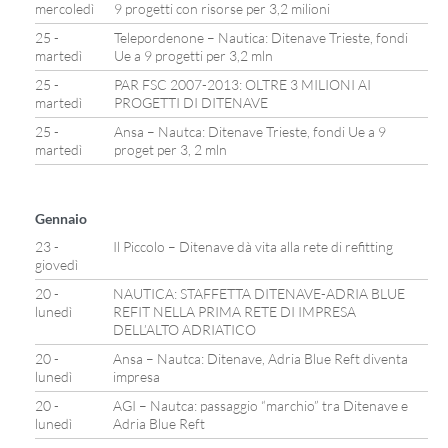
mercoledì
9 progetti con risorse per 3,2 milioni
25 -
Telepordenone – Nautica: Ditenave Trieste, fondi
martedì
Ue a 9 progetti per 3,2 mln
25 -
PAR FSC 2007-2013: OLTRE 3 MILIONI AI
martedì
PROGETTI DI DITENAVE
25 -
Ansa – Nautca: Ditenave Trieste, fondi Ue a 9
martedì
proget per 3, 2 mln
Gennaio
23 -
Il Piccolo – Ditenave dà vita alla rete di refitting
giovedì
20 -
NAUTICA: STAFFETTA DITENAVE-ADRIA BLUE
lunedì
REFIT NELLA PRIMA RETE DI IMPRESA
DELL’ALTO ADRIATICO
20 -
Ansa – Nautca: Ditenave, Adria Blue Reft diventa
lunedì
impresa
20 -
AGI – Nautca: passaggio “marchio” tra Ditenave e
lunedì
Adria Blue Reft