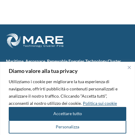
Maritime, Aerospace, Renewable Energies Technology Cluster
FVG
Diamo valore alla tua privacy
M.A.R.E. TC FVG S.c.ar.l.
Via IX Giugno, 46
Utilizziamo i cookie per migliorare la tua esperienza di
34074 Monfalcone (Italy)
tel. +39 0481 723440
navigazione, offrirti pubblicità o contenuti personalizzati e
Codice Fiscale e Partita Iva: 01138620313
analizzare il nostro traffico. Cliccando “Accetta tutti”,
PEC:
marefvg@legalmail.it
acconsenti al nostro utilizzo dei cookie.
Politica sui cookie
Codice univoco per i pagamenti: M5UXCR1
Accettare tutto
Copyright 2026. Design and development by
B42
Informativa Privacy
|
Cookie Policy
|
Amm. Trasparente
|
Bandi &
Personalizza
Avvisi