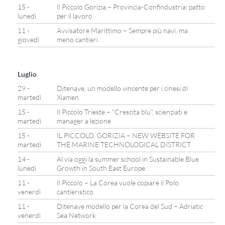
15 -
Il Piccolo Gorizia – Provincia-Confindustria: patto
lunedì
per il lavoro
11 -
Avvisatore Marittimo – Sempre più navi, ma
giovedì
meno cantieri
Luglio
29 -
Ditenave, un modello vincente per i cinesi di
martedì
Xiamen
15 -
Il Piccolo Trieste – “Crescita blu”, scienziati e
martedì
manager a lezione
15 -
IL PICCOLO, GORIZIA – NEW WEBSITE FOR
martedì
THE MARINE TECHNOLOGICAL DISTRICT
14 -
Al via oggi la summer school in Sustainable Blue
lunedì
Growth in South East Europe
11 -
Il Piccolo – La Corea vuole copiare il Polo
venerdì
cantieristico
11 -
Ditenave modello per la Corea del Sud – Adriatic
venerdì
Sea Network