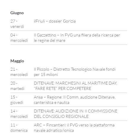
Giugno
27 -
ilFriuli – dossier Gorizia
venerdì
04 -
Il Gazzettino – In FVG una filiera della ricerca per
mercoledì
le regine del mare
Maggio
21 -
Il Piccolo – Distretto Tecnologico Navale fondi
mercoledì
per 15 milioni
20 -
DITENAVE: MARCHESINI AL MARITIME DAY,
martedì
“FARE RETE” PER COMPETERE
15 -
Ansa – Regione: II Comm, audizione Ditenave,
giovedì
canteristca e nautca
14 -
DITENAVE: AUDIZIONE IN II COMMISSIONE
mercoledì
DEL CONSIGLIO REGIONALE
11 -
ARC – Fincantieri: il FVG verso la piattaforma
domenica
navale adriatico/ionica