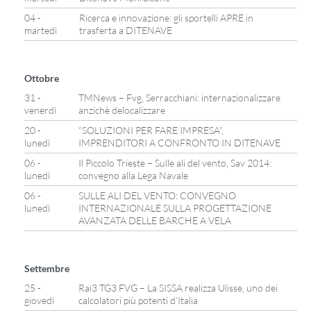
04 -
Ricerca e innovazione: gli sportelli APRE in
martedì
trasferta a DITENAVE
Ottobre
31 -
TMNews – Fvg, Serracchiani: internazionalizzare
venerdì
anzichè delocalizzare
20 -
“SOLUZIONI PER FARE IMPRESA”,
lunedì
IMPRENDITORI A CONFRONTO IN DITENAVE
06 -
Il Piccolo Trieste – Sulle ali del vento, Sav 2014:
lunedì
convegno alla Lega Navale
06 -
SULLE ALI DEL VENTO: CONVEGNO
lunedì
INTERNAZIONALE SULLA PROGETTAZIONE
AVANZATA DELLE BARCHE A VELA
Settembre
25 -
Rai3 TG3 FVG – La SISSA realizza Ulisse, uno dei
giovedì
calcolatori più potenti d’Italia