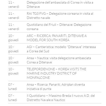
11 -
Delegazione dell’ambasciata di Corea in visita a
venerdì
Ditenave
11 -
RAI TG3 FVG – Delegazione coreana in visita al
venerdì
Distretto navale
11 -
Quotidiano del Friuli – Ditenave: Delegazione
venerdì
coreana
10 -
ARC – RICERCA: PANARITI, DITENAVE A
giovedì
MODEL FOR SOUTH KOREA
10 -
AGI – Cantieristica: modello “Ditenave” interessa
giovedì
a Corea del Sud
10 -
Ansa – Nautica: visita delegazione ambasciata
giovedì
Corea a Ditenave
10 -
TELEPORDENONE – KOREA VISITS THE
giovedì
MARINE INDUSTRY DISTRICT OF
MONFALCONE
07 -
Ansa – Ricerca: Panariti, Adriplan diventa
lunedì
iniziativa di punta
07 -
Il Quotidiano – Massimo Breda il nuovo A.D. del
lunedì
Distretto Navale e Nautico