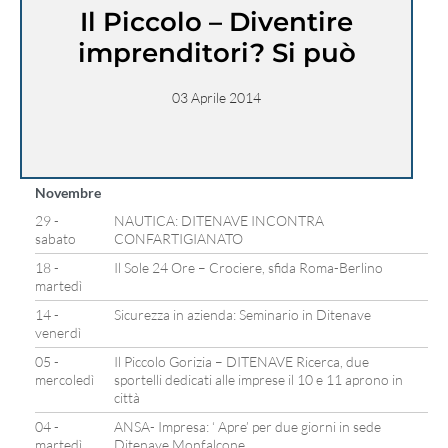
Il Piccolo – Diventire
imprenditori? Si può
03 Aprile 2014
Novembre
29 -
NAUTICA: DITENAVE INCONTRA
sabato
CONFARTIGIANATO
18 -
Il Sole 24 Ore – Crociere, sfida Roma-Berlino
martedì
14 -
Sicurezza in azienda: Seminario in Ditenave
venerdì
05 -
Il Piccolo Gorizia – DITENAVE Ricerca, due
mercoledì
sportelli dedicati alle imprese il 10 e 11 aprono in
città
04 -
ANSA- Impresa: ‘ Apre’ per due giorni in sede
martedì
Ditenave Monfalcone