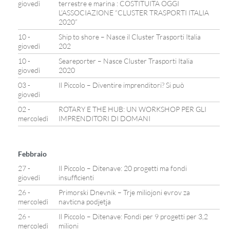
giovedì
terrestre e marina : COSTITUITA OGGI
L’ASSOCIAZIONE “CLUSTER TRASPORTI ITALIA
2020”
10 -
Ship to shore – Nasce il Cluster Trasporti Italia
giovedì
202
10 -
Seareporter – Nasce Cluster Trasporti Italia
giovedì
2020
03 -
Il Piccolo – Diventire imprenditori? Si può
giovedì
02 -
ROTARY E THE HUB: UN WORKSHOP PER GLI
mercoledì
IMPRENDITORI DI DOMANI
Febbraio
27 -
Il Piccolo – Ditenave: 20 progetti ma fondi
giovedì
insufficienti
26 -
Primorski Dnevnik – Trje miliojoni evrov za
mercoledì
navticna podjetja
26 -
Il Piccolo – Ditenave: Fondi per 9 progetti per 3,2
mercoledì
milioni