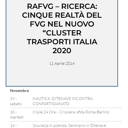
RAFVG – RICERCA:
CINQUE REALTÀ DEL
FVG NEL NUOVO
“CLUSTER
TRASPORTI ITALIA
2020
11 Aprile 2014
Novembre
29 -
NAUTICA: DITENAVE INCONTRA
sabato
CONFARTIGIANATO
18 -
Il Sole 24 Ore – Crociere, sfida Roma-Berlino
martedì
14 -
Sicurezza in azienda: Seminario in Ditenave