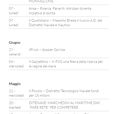
MONFALCONE
07 -
Ansa – Ricerca: Panariti, Adriplan diventa
lunedì
iniziativa di punta
07 -
Il Quotidiano – Massimo Breda il nuovo A.D. del
lunedì
Distretto Navale e Nautico
Giugno
27 -
ilFriuli – dossier Gorizia
venerdì
04 -
Il Gazzettino – In FVG una filiera della ricerca per
mercoledì
le regine del mare
Maggio
21 -
Il Piccolo – Distretto Tecnologico Navale fondi
mercoledì
per 15 milioni
20 -
DITENAVE: MARCHESINI AL MARITIME DAY,
martedì
“FARE RETE” PER COMPETERE