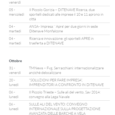
venerdì
05 -
Il Piccolo Gorizia – DITENAVE Ricerca, due
mercoledì
sportelli dedicati alle imprese il 10 e 11 aprono in
città
04 -
ANSA- Impresa: ‘ Apre’ per due giorni in sede
martedì
Ditenave Monfalcone
04 -
Ricerca e innovazione: gli sportelli APRE in
martedì
trasferta a DITENAVE
Ottobre
31 -
TMNews – Fvg, Serracchiani: internazionalizzare
venerdì
anzichè delocalizzare
20 -
“SOLUZIONI PER FARE IMPRESA”,
lunedì
IMPRENDITORI A CONFRONTO IN DITENAVE
06 -
Il Piccolo Trieste – Sulle ali del vento, Sav 2014:
lunedì
convegno alla Lega Navale
06 -
SULLE ALI DEL VENTO: CONVEGNO
lunedì
INTERNAZIONALE SULLA PROGETTAZIONE
AVANZATA DELLE BARCHE A VELA