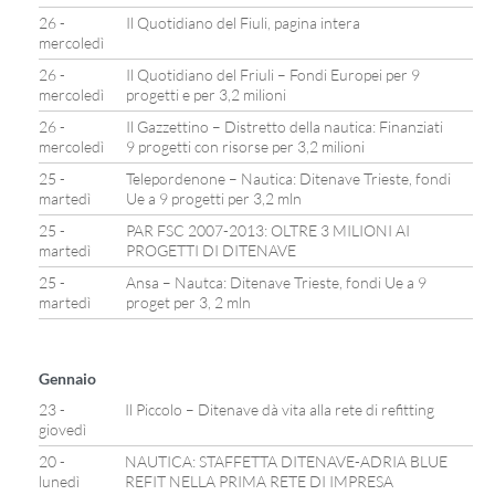
26 -
Il Quotidiano del Fiuli, pagina intera
mercoledì
26 -
Il Quotidiano del Friuli – Fondi Europei per 9
mercoledì
progetti e per 3,2 milioni
26 -
Il Gazzettino – Distretto della nautica: Finanziati
mercoledì
9 progetti con risorse per 3,2 milioni
25 -
Telepordenone – Nautica: Ditenave Trieste, fondi
martedì
Ue a 9 progetti per 3,2 mln
25 -
PAR FSC 2007-2013: OLTRE 3 MILIONI AI
martedì
PROGETTI DI DITENAVE
25 -
Ansa – Nautca: Ditenave Trieste, fondi Ue a 9
martedì
proget per 3, 2 mln
Gennaio
23 -
Il Piccolo – Ditenave dà vita alla rete di refitting
giovedì
20 -
NAUTICA: STAFFETTA DITENAVE-ADRIA BLUE
lunedì
REFIT NELLA PRIMA RETE DI IMPRESA