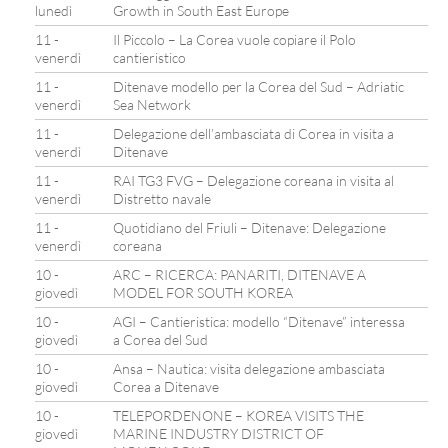
lunedì
Growth in South East Europe
11 -
Il Piccolo – La Corea vuole copiare il Polo
venerdì
cantieristico
11 -
Ditenave modello per la Corea del Sud – Adriatic
venerdì
Sea Network
11 -
Delegazione dell’ambasciata di Corea in visita a
venerdì
Ditenave
11 -
RAI TG3 FVG – Delegazione coreana in visita al
venerdì
Distretto navale
11 -
Quotidiano del Friuli – Ditenave: Delegazione
venerdì
coreana
10 -
ARC – RICERCA: PANARITI, DITENAVE A
giovedì
MODEL FOR SOUTH KOREA
10 -
AGI – Cantieristica: modello “Ditenave” interessa
giovedì
a Corea del Sud
10 -
Ansa – Nautica: visita delegazione ambasciata
giovedì
Corea a Ditenave
10 -
TELEPORDENONE – KOREA VISITS THE
giovedì
MARINE INDUSTRY DISTRICT OF