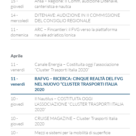
15 -
Ansa – Regione: II Comm, audizione Ditenave,
giovedì
canteristca e nautca
14 -
DITENAVE: AUDIZIONE IN II COMMISSIONE
mercoledì
DEL CONSIGLIO REGIONALE
11 -
ARC – Fincantieri: il FVG verso la piattaforma
domenica
navale adriatico/ionica
Aprile
11 -
Canale Energia – Costituita oggi l’associazione
venerdì
“Cluster Trasporti Italia 2020”
11 -
RAFVG – RICERCA: CINQUE REALTÀ DEL FVG
venerdì
NEL NUOVO “CLUSTER TRASPORTI ITALIA
2020
10 -
Il Nautilus – COSTITUITA OGGI
giovedì
L’ASSOCIAZIONE “CLUSTER TRASPORTI ITALIA
2020”
10 -
CRUISE MAGAZINE – Cluster Trasporti Italia
giovedì
2020
10 -
Mezzi e sistemi per la mobilità di superficie