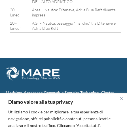
DELL’ALTO ADRIATICO
20 -
Ansa – Nautca: Ditenave, Adria Blue Reft diventa
lunedì
impresa
20 -
AGI – Nautca: passaggio “marchio” tra Ditenave e
lunedì
Adria Blue Reft
Maritime, Aerospace, Renewable Energies Technology Cluster
FVG
Diamo valore alla tua privacy
M.A.R.E. TC FVG S.c.ar.l.
Via IX Giugno, 46
Utilizziamo i cookie per migliorare la tua esperienza di
34074 Monfalcone (Italy)
tel. +39 0481 723440
navigazione, offrirti pubblicità o contenuti personalizzati e
Codice Fiscale e Partita Iva: 01138620313
analizzare il nostro traffico. Cliccando “Accetta tutti”,