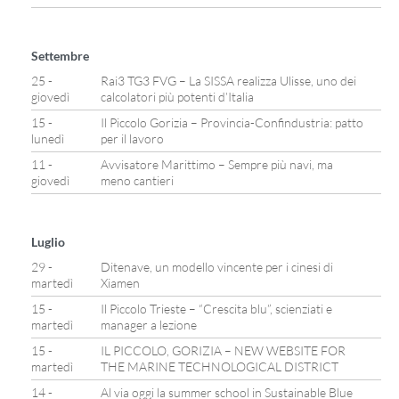
Settembre
25 -
Rai3 TG3 FVG – La SISSA realizza Ulisse, uno dei
giovedì
calcolatori più potenti d’Italia
15 -
Il Piccolo Gorizia – Provincia-Confindustria: patto
lunedì
per il lavoro
11 -
Avvisatore Marittimo – Sempre più navi, ma
giovedì
meno cantieri
Luglio
29 -
Ditenave, un modello vincente per i cinesi di
martedì
Xiamen
15 -
Il Piccolo Trieste – “Crescita blu”, scienziati e
martedì
manager a lezione
15 -
IL PICCOLO, GORIZIA – NEW WEBSITE FOR
martedì
THE MARINE TECHNOLOGICAL DISTRICT
14 -
Al via oggi la summer school in Sustainable Blue