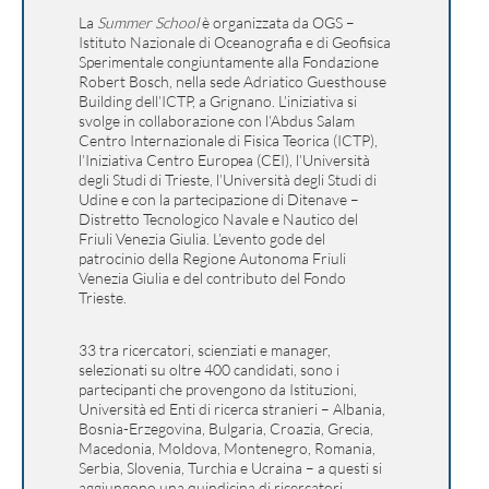
La
Summer School
è organizzata da OGS –
Istituto Nazionale di Oceanografia e di Geofisica
Sperimentale congiuntamente alla Fondazione
Robert Bosch, nella sede Adriatico Guesthouse
Building dell’ICTP, a Grignano. L’iniziativa si
svolge in collaborazione con l’Abdus Salam
Centro Internazionale di Fisica Teorica (ICTP),
l’Iniziativa Centro Europea (CEI), l’Università
degli Studi di Trieste, l’Università degli Studi di
Udine e con la partecipazione di Ditenave –
Distretto Tecnologico Navale e Nautico del
Friuli Venezia Giulia. L’evento gode del
patrocinio della Regione Autonoma Friuli
Venezia Giulia e del contributo del Fondo
Trieste.
33 tra ricercatori, scienziati e manager,
selezionati su oltre 400 candidati, sono i
partecipanti che provengono da Istituzioni,
Università ed Enti di ricerca stranieri – Albania,
Bosnia-Erzegovina, Bulgaria, Croazia, Grecia,
Macedonia, Moldova, Montenegro, Romania,
Serbia, Slovenia, Turchia e Ucraina – a questi si
aggiungono una quindicina di ricercatori