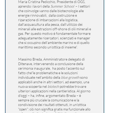
Maria Cristina Pedicchio, Presidente di OGS,
aprendo i lavori della
Summer School
– I settori
che coinvolge vanno dalle biotecnologie alle
energie rinnovabili, dalla costruzione e
riparazione di imbarcazioni alla logistica,
dall’acquacultura alla pesca, dall’utilizzo dei
minerali alle estrazioni off-shore di olii minerali e
gas. Per questo motivo è fondamentale formare
adeguatamente ricercatori, scienziati e manager
che si occupino dell’ambiente marino e di quello
marittimo secondo un’ottica di insieme”.
Massimo Breda, Amministratore delegato di
Ditenave, intervenendo a conclusione della
cerimonia inaugurale
,
ha posto l’accento sul
fatto che“le problematiche e le soluzioni
individuate nell’ambito della
blue growth
sono
applicabili anche in altri settori, ad esempio, una
nuova scoperta nel
biotech
potrebbe trovare
ulteriori applicazioni nella cantieristica. Al giorno
d’oggi – ha, infine, argomentato Breda – è
sempre più cruciale la comunicazione e la
condivisione dei risultati ottenuti, in un’ottica
“open”: ciò non significa gratis ma funzionale allo