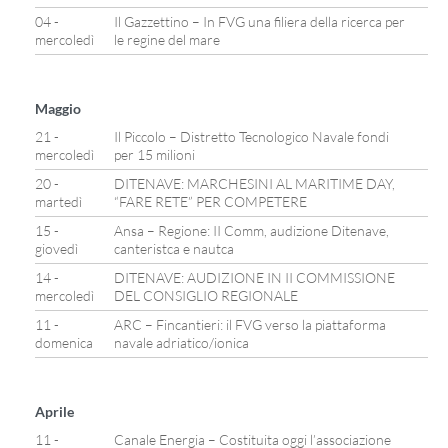
04 -
Il Gazzettino – In FVG una filiera della ricerca per
mercoledì
le regine del mare
Maggio
21 -
Il Piccolo – Distretto Tecnologico Navale fondi
mercoledì
per 15 milioni
20 -
DITENAVE: MARCHESINI AL MARITIME DAY,
martedì
“FARE RETE” PER COMPETERE
15 -
Ansa – Regione: II Comm, audizione Ditenave,
giovedì
canteristca e nautca
14 -
DITENAVE: AUDIZIONE IN II COMMISSIONE
mercoledì
DEL CONSIGLIO REGIONALE
11 -
ARC – Fincantieri: il FVG verso la piattaforma
domenica
navale adriatico/ionica
Aprile
11 -
Canale Energia – Costituita oggi l’associazione