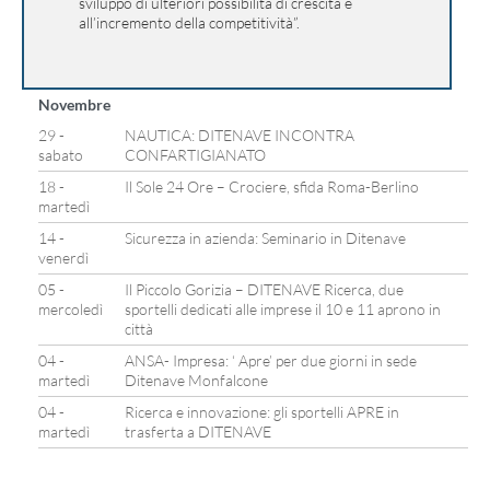
sviluppo di ulteriori possibilità di crescita e
all’incremento della competitività”.
Novembre
29 -
NAUTICA: DITENAVE INCONTRA
sabato
CONFARTIGIANATO
18 -
Il Sole 24 Ore – Crociere, sfida Roma-Berlino
martedì
14 -
Sicurezza in azienda: Seminario in Ditenave
venerdì
05 -
Il Piccolo Gorizia – DITENAVE Ricerca, due
mercoledì
sportelli dedicati alle imprese il 10 e 11 aprono in
città
04 -
ANSA- Impresa: ‘ Apre’ per due giorni in sede
martedì
Ditenave Monfalcone
04 -
Ricerca e innovazione: gli sportelli APRE in
martedì
trasferta a DITENAVE