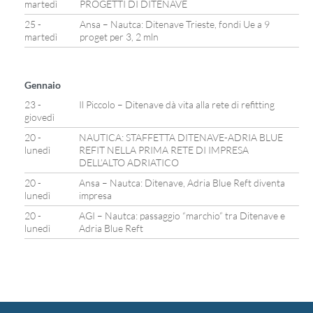
martedì
PROGETTI DI DITENAVE
25 -
Ansa – Nautca: Ditenave Trieste, fondi Ue a 9
martedì
proget per 3, 2 mln
Gennaio
23 -
Il Piccolo – Ditenave dà vita alla rete di refitting
giovedì
20 -
NAUTICA: STAFFETTA DITENAVE-ADRIA BLUE
lunedì
REFIT NELLA PRIMA RETE DI IMPRESA
DELL’ALTO ADRIATICO
20 -
Ansa – Nautca: Ditenave, Adria Blue Reft diventa
lunedì
impresa
20 -
AGI – Nautca: passaggio “marchio” tra Ditenave e
lunedì
Adria Blue Reft