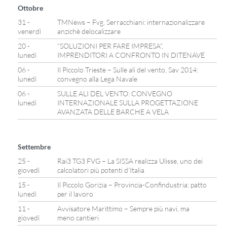
Ottobre
31 -
TMNews – Fvg, Serracchiani: internazionalizzare
venerdì
anzichè delocalizzare
20 -
“SOLUZIONI PER FARE IMPRESA”,
lunedì
IMPRENDITORI A CONFRONTO IN DITENAVE
06 -
Il Piccolo Trieste – Sulle ali del vento, Sav 2014:
lunedì
convegno alla Lega Navale
06 -
SULLE ALI DEL VENTO: CONVEGNO
lunedì
INTERNAZIONALE SULLA PROGETTAZIONE
AVANZATA DELLE BARCHE A VELA
Settembre
25 -
Rai3 TG3 FVG – La SISSA realizza Ulisse, uno dei
giovedì
calcolatori più potenti d’Italia
15 -
Il Piccolo Gorizia – Provincia-Confindustria: patto
lunedì
per il lavoro
11 -
Avvisatore Marittimo – Sempre più navi, ma
giovedì
meno cantieri