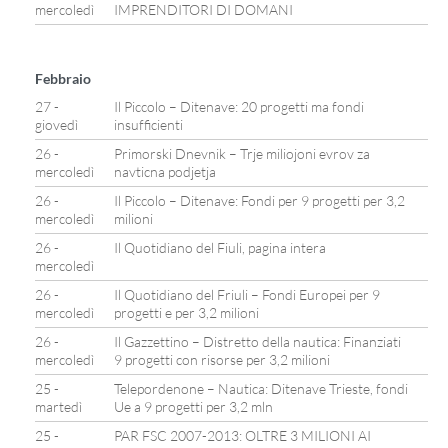
mercoledì
IMPRENDITORI DI DOMANI
Febbraio
27 -
Il Piccolo – Ditenave: 20 progetti ma fondi
giovedì
insufficienti
26 -
Primorski Dnevnik – Trje miliojoni evrov za
mercoledì
navticna podjetja
26 -
Il Piccolo – Ditenave: Fondi per 9 progetti per 3,2
mercoledì
milioni
26 -
Il Quotidiano del Fiuli, pagina intera
mercoledì
26 -
Il Quotidiano del Friuli – Fondi Europei per 9
mercoledì
progetti e per 3,2 milioni
26 -
Il Gazzettino – Distretto della nautica: Finanziati
mercoledì
9 progetti con risorse per 3,2 milioni
25 -
Telepordenone – Nautica: Ditenave Trieste, fondi
martedì
Ue a 9 progetti per 3,2 mln
25 -
PAR FSC 2007-2013: OLTRE 3 MILIONI AI