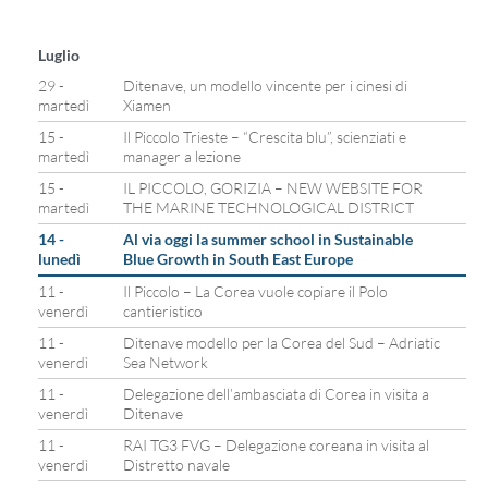
Luglio
29 -
Ditenave, un modello vincente per i cinesi di
martedì
Xiamen
15 -
Il Piccolo Trieste – “Crescita blu”, scienziati e
martedì
manager a lezione
15 -
IL PICCOLO, GORIZIA – NEW WEBSITE FOR
martedì
THE MARINE TECHNOLOGICAL DISTRICT
14 -
Al via oggi la summer school in Sustainable
lunedì
Blue Growth in South East Europe
11 -
Il Piccolo – La Corea vuole copiare il Polo
venerdì
cantieristico
11 -
Ditenave modello per la Corea del Sud – Adriatic
venerdì
Sea Network
11 -
Delegazione dell’ambasciata di Corea in visita a
venerdì
Ditenave
11 -
RAI TG3 FVG – Delegazione coreana in visita al
venerdì
Distretto navale