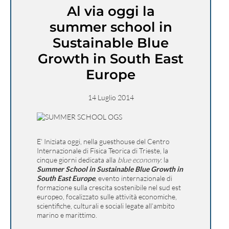
Al via oggi la
summer school in
Sustainable Blue
Growth in South East
Europe
14 Luglio 2014
E’ Iniziata oggi, nella guesthouse del Centro
Internazionale di Fisica Teorica di Trieste, la
cinque giorni dedicata alla
blue economy
: la
Summer School in Sustainable Blue Growth in
South East Europe
, evento internazionale di
formazione sulla crescita sostenibile nel sud est
europeo, focalizzato sulle attività economiche,
scientifiche, culturali e sociali legate all’ambito
marino e marittimo.