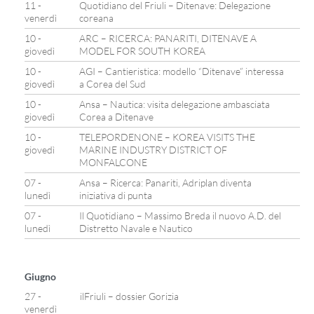
11 -
Quotidiano del Friuli – Ditenave: Delegazione
venerdì
coreana
10 -
ARC – RICERCA: PANARITI, DITENAVE A
giovedì
MODEL FOR SOUTH KOREA
10 -
AGI – Cantieristica: modello “Ditenave” interessa
giovedì
a Corea del Sud
10 -
Ansa – Nautica: visita delegazione ambasciata
giovedì
Corea a Ditenave
10 -
TELEPORDENONE – KOREA VISITS THE
giovedì
MARINE INDUSTRY DISTRICT OF
MONFALCONE
07 -
Ansa – Ricerca: Panariti, Adriplan diventa
lunedì
iniziativa di punta
07 -
Il Quotidiano – Massimo Breda il nuovo A.D. del
lunedì
Distretto Navale e Nautico
Giugno
27 -
ilFriuli – dossier Gorizia
venerdì