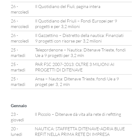
26 -
Il Quotidiano del Fiuli, pagina intera
mercoledì
26 -
Il Quotidiano del Friuli – Fondi Europei per 9
mercoledì
progetti e per 3,2 milioni
26 -
Il Gazzettino – Distretto della nautica: Finanziati
mercoledì
9 progetti con risorse per 3,2 milioni
25 -
Telepordenone – Nautica: Ditenave Trieste, fondi
martedì
Ue a 9 progetti per 3,2 mln
25 -
PAR FSC 2007-2013: OLTRE 3 MILIONI AI
martedì
PROGETTI DI DITENAVE
25 -
Ansa – Nautca: Ditenave Trieste, fondi Ue a 9
martedì
proget per 3, 2 mln
Gennaio
23 -
Il Piccolo – Ditenave dà vita alla rete di refitting
giovedì
20 -
NAUTICA: STAFFETTA DITENAVE-ADRIA BLUE
lunedì
REFIT NELLA PRIMA RETE DI IMPRESA