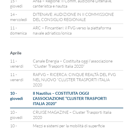
15 -
Ansa – Regione: II Comm, audizione Ditenave,
giovedì
canteristca e nautca
14 -
DITENAVE: AUDIZIONE IN II COMMISSIONE
mercoledì
DEL CONSIGLIO REGIONALE
11 -
ARC – Fincantieri: il FVG verso la piattaforma
domenica
navale adriatico/ionica
Aprile
11 -
Canale Energia – Costituita oggi l’associazione
venerdì
“Cluster Trasporti Italia 2020”
11 -
RAFVG – RICERCA: CINQUE REALTÀ DEL FVG
venerdì
NEL NUOVO “CLUSTER TRASPORTI ITALIA
2020
10 -
Il Nautilus – COSTITUITA OGGI
giovedì
L’ASSOCIAZIONE “CLUSTER TRASPORTI
ITALIA 2020”
10 -
CRUISE MAGAZINE – Cluster Trasporti Italia
giovedì
2020
10 -
Mezzi e sistemi per la mobilità di superficie