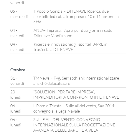
venerdì
05 -
Il Piccolo Gorizia – DITENAVE Ricerca, due
mercoledì
sportelli dedicati alle imprese il 10 e 11 aprono in
città
04 -
ANSA- Impresa: ‘ Apre’ per due giorni in sede
martedì
Ditenave Monfalcone
04 -
Ricerca e innovazione: gli sportelli APRE in
martedì
trasferta a DITENAVE
Ottobre
31 -
TMNews – Fvg, Serracchiani: internazionalizzare
venerdì
anzichè delocalizzare
20 -
“SOLUZIONI PER FARE IMPRESA”,
lunedì
IMPRENDITORI A CONFRONTO IN DITENAVE
06 -
Il Piccolo Trieste – Sulle ali del vento, Sav 2014:
lunedì
convegno alla Lega Navale
06 -
SULLE ALI DEL VENTO: CONVEGNO
lunedì
INTERNAZIONALE SULLA PROGETTAZIONE
AVANZATA DELLE BARCHE A VELA