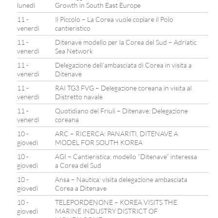
lunedì
Growth in South East Europe
11 -
Il Piccolo – La Corea vuole copiare il Polo
venerdì
cantieristico
11 -
Ditenave modello per la Corea del Sud – Adriatic
venerdì
Sea Network
11 -
Delegazione dell’ambasciata di Corea in visita a
venerdì
Ditenave
11 -
RAI TG3 FVG – Delegazione coreana in visita al
venerdì
Distretto navale
11 -
Quotidiano del Friuli – Ditenave: Delegazione
venerdì
coreana
10 -
ARC – RICERCA: PANARITI, DITENAVE A
giovedì
MODEL FOR SOUTH KOREA
10 -
AGI – Cantieristica: modello “Ditenave” interessa
giovedì
a Corea del Sud
10 -
Ansa – Nautica: visita delegazione ambasciata
giovedì
Corea a Ditenave
10 -
TELEPORDENONE – KOREA VISITS THE
giovedì
MARINE INDUSTRY DISTRICT OF