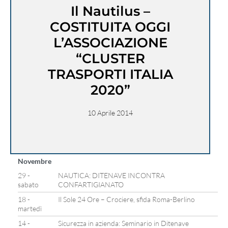
Il Nautilus –
COSTITUITA OGGI
L’ASSOCIAZIONE
“CLUSTER
TRASPORTI ITALIA
2020”
10 Aprile 2014
Novembre
29 -
NAUTICA: DITENAVE INCONTRA
sabato
CONFARTIGIANATO
18 -
Il Sole 24 Ore – Crociere, sfida Roma-Berlino
martedì
14 -
Sicurezza in azienda: Seminario in Ditenave