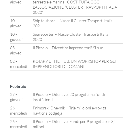
giovedì
terrestre e marina : COSTITUITA OGGI
L’ASSOCIAZIONE “CLUSTER TRASPORTI ITALIA
2020”
10 -
Ship to shore – Nasce il Cluster Trasporti Italia
giovedì
202
10 -
Seareporter – Nasce Cluster Trasporti Italia
giovedì
2020
03 -
Il Piccolo – Diventire imprenditori? Si può
giovedì
02 -
ROTARY E THE HUB: UN WORKSHOP PER GLI
mercoledì
IMPRENDITORI DI DOMANI
Febbraio
27 -
Il Piccolo – Ditenave: 20 progetti ma fondi
giovedì
insufficienti
26 -
Primorski Dnevnik – Trje miliojoni evrov za
mercoledì
navticna podjetja
26 -
Il Piccolo – Ditenave: Fondi per 9 progetti per 3,2
mercoledì
milioni