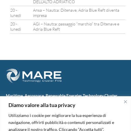
DELL’ALTO ADRIATICO
20 -
Ansa – Nautca: Ditenave, Adria Blue Reft diventa
lunedì
impresa
20 -
AGI – Nautca: passaggio “marchio” tra Ditenave e
lunedì
Adria Blue Reft
Maritime, Aerospace, Renewable Energies Technology Cluster
FVG
Diamo valore alla tua privacy
M.A.R.E. TC FVG S.c.ar.l.
Via IX Giugno, 46
Utilizziamo i cookie per migliorare la tua esperienza di
34074 Monfalcone (Italy)
tel. +39 0481 723440
navigazione, offrirti pubblicità o contenuti personalizzati e
Codice Fiscale e Partita Iva: 01138620313
analizzare il nostro traffico. Cliccando “Accetta tutti”,