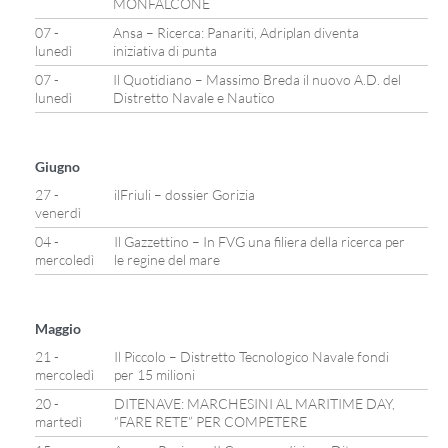
MONFALCONE
07 -
Ansa – Ricerca: Panariti, Adriplan diventa
lunedì
iniziativa di punta
07 -
Il Quotidiano – Massimo Breda il nuovo A.D. del
lunedì
Distretto Navale e Nautico
Giugno
27 -
ilFriuli – dossier Gorizia
venerdì
04 -
Il Gazzettino – In FVG una filiera della ricerca per
mercoledì
le regine del mare
Maggio
21 -
Il Piccolo – Distretto Tecnologico Navale fondi
mercoledì
per 15 milioni
20 -
DITENAVE: MARCHESINI AL MARITIME DAY,
martedì
“FARE RETE” PER COMPETERE