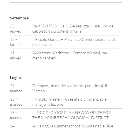
Settembre
25 -
Rai3 TG3 FVG – La SISSA realizza Ulisse, uno dei
giovedì
calcolatori più potenti d’Italia
15 -
Il Piccolo Gorizia – Provincia-Confindustria: patto
lunedì
per il lavoro
11 -
Avvisatore Marittimo – Sempre più navi, ma
giovedì
meno cantieri
Luglio
29 -
Ditenave, un modello vincente per i cinesi di
martedì
Xiamen
15 -
Il Piccolo Trieste – “Crescita blu”, scienziati e
martedì
manager a lezione
15 -
IL PICCOLO, GORIZIA – NEW WEBSITE FOR
martedì
THE MARINE TECHNOLOGICAL DISTRICT
14 -
Al via oggi la summer school in Sustainable Blue