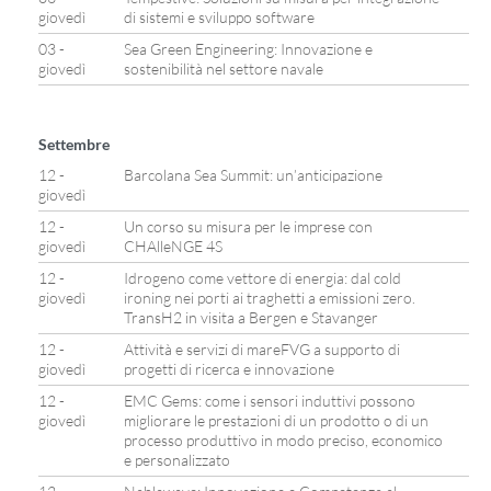
giovedì
di sistemi e sviluppo software
03 -
Sea Green Engineering: Innovazione e
giovedì
sostenibilità nel settore navale
Settembre
12 -
Barcolana Sea Summit: un’anticipazione
giovedì
12 -
Un corso su misura per le imprese con
giovedì
CHAlleNGE 4S
12 -
Idrogeno come vettore di energia: dal cold
giovedì
ironing nei porti ai traghetti a emissioni zero.
TransH2 in visita a Bergen e Stavanger
12 -
Attività e servizi di mareFVG a supporto di
giovedì
progetti di ricerca e innovazione
12 -
EMC Gems: come i sensori induttivi possono
giovedì
migliorare le prestazioni di un prodotto o di un
processo produttivo in modo preciso, economico
e personalizzato