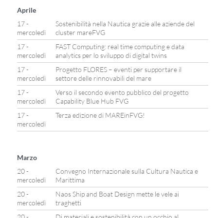
Aprile
17 -
Sostenibilità nella Nautica grazie alle aziende del
mercoledì
cluster mareFVG
17 -
FAST Computing: real time computing e data
mercoledì
analytics per lo sviluppo di digital twins
17 -
Progetto FLORES – eventi per supportare il
mercoledì
settore delle rinnovabili del mare
17 -
Verso il secondo evento pubblico del progetto
mercoledì
Capability Blue Hub FVG
17 -
Terza edizione di MAREinFVG!
mercoledì
Marzo
20 -
Convegno Internazionale sulla Cultura Nautica e
mercoledì
Marittima
20 -
Naos Ship and Boat Design mette le vele ai
mercoledì
traghetti
20 -
Di materiali e sostenibilità con un occhio al