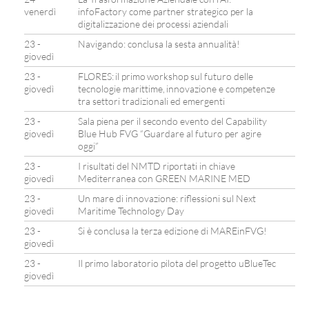
venerdì
infoFactory come partner strategico per la
digitalizzazione dei processi aziendali
23 -
Navigando: conclusa la sesta annualità!
giovedì
23 -
FLORES: il primo workshop sul futuro delle
giovedì
tecnologie marittime, innovazione e competenze
tra settori tradizionali ed emergenti
23 -
Sala piena per il secondo evento del Capability
giovedì
Blue Hub FVG “Guardare al futuro per agire
oggi”
23 -
I risultati del NMTD riportati in chiave
giovedì
Mediterranea con GREEN MARINE MED
23 -
Un mare di innovazione: riflessioni sul Next
giovedì
Maritime Technology Day
23 -
Si è conclusa la terza edizione di MAREinFVG!
giovedì
23 -
Il primo laboratorio pilota del progetto uBlueTec
giovedì