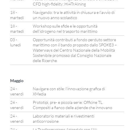
CFD high-fidelity: Hi4TrAIning
18 -
Navigando: tra le attività in chiusura e l’avvio di
martedì
un nuovo anno scolastico
18 -
Workshop sulle sfide e le opportunità
martedì
dell’idrogeno nel trasporto marittimo
03 -
Opportunità contributi a fondo perduto settore
lunedì
marittimo con il bando proposto dallo SPOKE3 –
Waterways del Centro Nazionale della Mobilità
Sostenibile promosso dal Consiglio Nazionale
delle Ricerche
Maggio
24 -
Navigare con stile: l’innovazione grafica di
venerdì
XMedia
24 -
Prototipi, pre- e piccola serie: Officine TL
venerdì
Compositi a fianco delle aziende che innovano
24 -
Laboratorio materiali e rivestimenti
venerdì
anticorrosione
24 -
La Trasformazione Aziendale con l’AI: