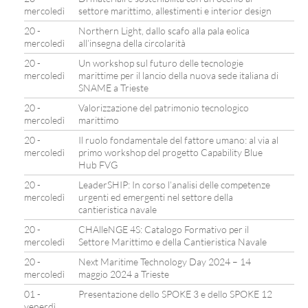
mercoledì
settore marittimo, allestimenti e interior design
20 -
Northern Light, dallo scafo alla pala eolica
mercoledì
all’insegna della circolarità
20 -
Un workshop sul futuro delle tecnologie
mercoledì
marittime per il lancio della nuova sede italiana di
SNAME a Trieste
20 -
Valorizzazione del patrimonio tecnologico
mercoledì
marittimo
20 -
Il ruolo fondamentale del fattore umano: al via al
mercoledì
primo workshop del progetto Capability Blue
Hub FVG
20 -
LeaderSHIP: In corso l’analisi delle competenze
mercoledì
urgenti ed emergenti nel settore della
cantieristica navale
20 -
CHAlleNGE 4S: Catalogo Formativo per il
mercoledì
Settore Marittimo e della Cantieristica Navale
20 -
Next Maritime Technology Day 2024 – 14
mercoledì
maggio 2024 a Trieste
01 -
Presentazione dello SPOKE 3 e dello SPOKE 12
venerdì