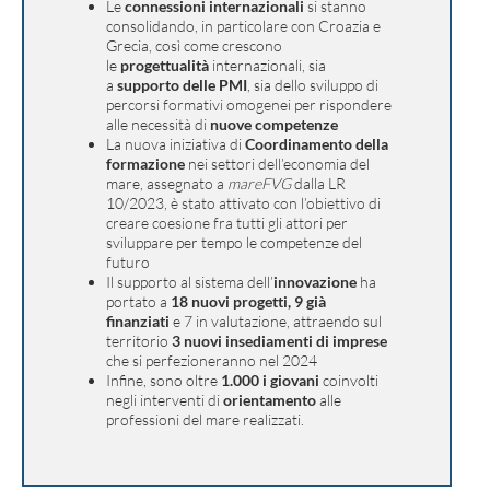
Le
connessioni internazionali
si stanno
consolidando, in particolare con Croazia e
Grecia, così come crescono
le
progettualità
internazionali, sia
a
supporto delle PMI
, sia dello sviluppo di
percorsi formativi omogenei per rispondere
alle necessità di
nuove competenze
La nuova iniziativa di
Coordinamento della
formazione
nei settori dell’economia del
mare, assegnato a
mareFVG
dalla LR
10/2023, è stato attivato con l’obiettivo di
creare coesione fra tutti gli attori per
sviluppare per tempo le competenze del
futuro
Il supporto al sistema dell’
innovazione
ha
portato a
18 nuovi progetti, 9 già
finanziati
e 7 in valutazione, attraendo sul
territorio
3 nuovi insediamenti di imprese
che si perfezioneranno nel 2024
Infine, sono oltre
1.000 i giovani
coinvolti
negli interventi di
orientamento
alle
professioni del mare realizzati.