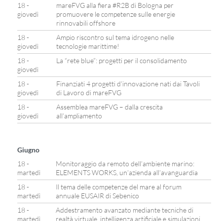
18 -
mareFVG alla fiera #R2B di Bologna per
giovedì
promuovere le competenze sulle energie
rinnovabili offshore
18 -
Ampio riscontro sul tema idrogeno nelle
giovedì
tecnologie marittime!
18 -
La “rete blue”: progetti per il consolidamento
giovedì
18 -
Finanziati 4 progetti d’innovazione nati dai Tavoli
giovedì
di Lavoro di mareFVG
18 -
Assemblea mareFVG – dalla crescita
giovedì
all’ampliamento
Giugno
18 -
Monitoraggio da remoto dell’ambiente marino:
martedì
ELEMENTS WORKS, un’azienda all’avanguardia
18 -
Il tema delle competenze del mare al forum
martedì
annuale EUSAIR di Sebenico
18 -
Addestramento avanzato mediante tecniche di
martedì
realtà virtuale, intelligenza artificiale e simulazioni