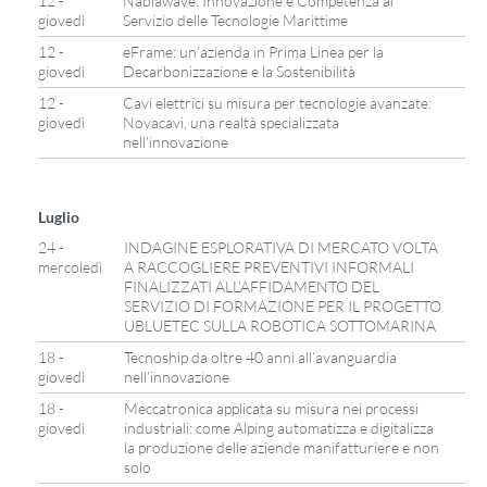
12 -
Nablawave: Innovazione e Competenza al
giovedì
Servizio delle Tecnologie Marittime
12 -
eFrame: un’azienda in Prima Linea per la
giovedì
Decarbonizzazione e la Sostenibilità
12 -
Cavi elettrici su misura per tecnologie avanzate:
giovedì
Novacavi, una realtà specializzata
nell’innovazione
Luglio
24 -
INDAGINE ESPLORATIVA DI MERCATO VOLTA
mercoledì
A RACCOGLIERE PREVENTIVI INFORMALI
FINALIZZATI ALL’AFFIDAMENTO DEL
SERVIZIO DI FORMAZIONE PER IL PROGETTO
UBLUETEC SULLA ROBOTICA SOTTOMARINA
18 -
Tecnoship da oltre 40 anni all’avanguardia
giovedì
nell’innovazione
18 -
Meccatronica applicata su misura nei processi
giovedì
industriali: come Alping automatizza e digitalizza
la produzione delle aziende manifatturiere e non
solo