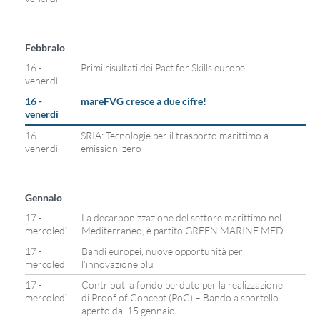
Febbraio
16 -
Primi risultati dei Pact for Skills europei
venerdì
16 -
mareFVG cresce a due cifre!
venerdì
16 -
SRIA: Tecnologie per il trasporto marittimo a
venerdì
emissioni zero
Gennaio
17 -
La decarbonizzazione del settore marittimo nel
mercoledì
Mediterraneo, è partito GREEN MARINE MED
17 -
Bandi europei, nuove opportunità per
mercoledì
l’innovazione blu
17 -
Contributi a fondo perduto per la realizzazione
mercoledì
di Proof of Concept (PoC) – Bando a sportello
aperto dal 15 gennaio