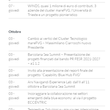
07 -
WINDS, quasi 1 milione di euro di contributi, 3
giovedì
aziende del cluster mareFVG, l’Università di
Trieste e un progetto pionieristico
Ottobre
03 -
Cambio ai vertici del Cluster Tecnologico
giovedì
mareFVG – Massimiliano Ciarrocchi nuovo
Presidente
03 -
Barcolana Sea Summit – Presentazione dei
giovedì
progetti finanziati dal bando PR FESR 2021-2027
– a1.1.2
03 -
Invito alla presentazione del report finale del
giovedì
progetto “Capability Blue Hub FVG”
03 -
Ars Navigandi Experience Lab: dall’8 all’11
giovedì
ottobre a Barcolana Sea Summit
03 -
Incoraggiare la collaborazione nei settori
giovedì
emergenti della blue economy: al via il progetto
ECCENTRIC
03 -
Tempestive: Soluzioni su misura per integrazione