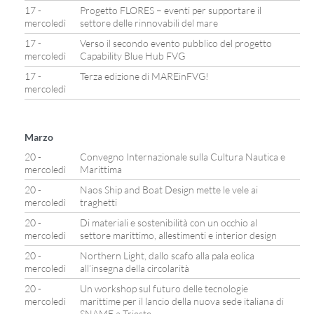
17 -
Progetto FLORES – eventi per supportare il
mercoledì
settore delle rinnovabili del mare
17 -
Verso il secondo evento pubblico del progetto
mercoledì
Capability Blue Hub FVG
17 -
Terza edizione di MAREinFVG!
mercoledì
Marzo
20 -
Convegno Internazionale sulla Cultura Nautica e
mercoledì
Marittima
20 -
Naos Ship and Boat Design mette le vele ai
mercoledì
traghetti
20 -
Di materiali e sostenibilità con un occhio al
mercoledì
settore marittimo, allestimenti e interior design
20 -
Northern Light, dallo scafo alla pala eolica
mercoledì
all’insegna della circolarità
20 -
Un workshop sul futuro delle tecnologie
mercoledì
marittime per il lancio della nuova sede italiana di
SNAME a Trieste