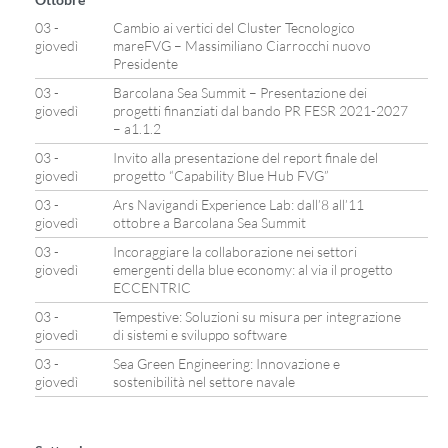
03 -
Cambio ai vertici del Cluster Tecnologico
giovedì
mareFVG – Massimiliano Ciarrocchi nuovo
Presidente
03 -
Barcolana Sea Summit – Presentazione dei
giovedì
progetti finanziati dal bando PR FESR 2021-2027
– a1.1.2
03 -
Invito alla presentazione del report finale del
giovedì
progetto “Capability Blue Hub FVG”
03 -
Ars Navigandi Experience Lab: dall’8 all’11
giovedì
ottobre a Barcolana Sea Summit
03 -
Incoraggiare la collaborazione nei settori
giovedì
emergenti della blue economy: al via il progetto
ECCENTRIC
03 -
Tempestive: Soluzioni su misura per integrazione
giovedì
di sistemi e sviluppo software
03 -
Sea Green Engineering: Innovazione e
giovedì
sostenibilità nel settore navale