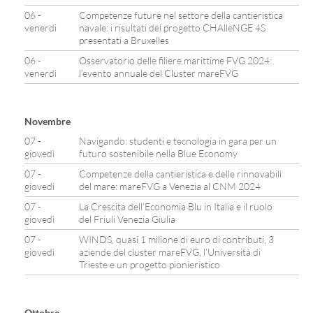
06 -
Competenze future nel settore della cantieristica
venerdì
navale: i risultati del progetto CHAlleNGE 4S
presentati a Bruxelles
06 -
Osservatorio delle filiere marittime FVG 2024:
venerdì
l’evento annuale del Cluster mareFVG
Novembre
07 -
Navigando: studenti e tecnologia in gara per un
giovedì
futuro sostenibile nella Blue Economy
07 -
Competenze della cantieristica e delle rinnovabili
giovedì
del mare: mareFVG a Venezia al CNM 2024
07 -
La Crescita dell’Economia Blu in Italia e il ruolo
giovedì
del Friuli Venezia Giulia
07 -
WINDS, quasi 1 milione di euro di contributi, 3
giovedì
aziende del cluster mareFVG, l’Università di
Trieste e un progetto pionieristico
Ottobre