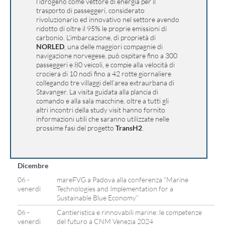
l’idrogeno come vettore di energia per il
trasporto di passeggeri, considerato
rivoluzionario ed innovativo nel settore avendo
ridotto di oltre il 95% le proprie emissioni di
carbonio. L’imbarcazione, di proprietà di
NORLED
, una delle maggiori compagnie di
navigazione norvegese, può ospitare fino a 300
passeggeri e 80 veicoli, e compie alla velocità di
crociera di 10 nodi fino a 42 rotte giornaliere
collegando tre villaggi dell’area extraurbana di
Stavanger. La visita guidata alla plancia di
comando e alla sala macchine, oltre a tutti gli
altri incontri della study visit hanno fornito
informazioni utili che saranno utilizzate nelle
prossime fasi del progetto
TransH2
.
Dicembre
06 -
mareFVG a Padova alla conferenza “Marine
venerdì
Technologies and Implementation for a
Sustainable Blue Economy”
06 -
Cantieristica e rinnovabili marine: le competenze
venerdì
del futuro a CNM Venezia 2024