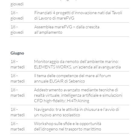
giovedì
18 -
Finanziati 4 progetti d’innovazione nati dai Tavoli
giovedì
di Lavoro di mareFVG
18 -
Assemblea mareFVG – dalla crescita
giovedì
all’ampliamento
Giugno
18 -
Monitoraggio da remoto dell’ambiente marino:
martedì
ELEMENTS WORKS, un’azienda all’avanguardia
18 -
Il tema delle competenze del mare al forum
martedì
annuale EUSAIR di Sebenico
18 -
Addestramento avanzato mediante tecniche di
martedì
realtà virtuale, intelligenza artificiale e simulazioni
CFD high-fidelity: Hi4TrAIning
18 -
Navigando: tra le attività in chiusura e l’avvio di
martedì
un nuovo anno scolastico
18 -
Workshop sulle sfide e le opportunità
martedì
dell’idrogeno nel trasporto marittimo