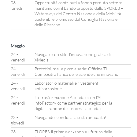
03 -
Opportunità contributi a fondo perduto settore
lunedì
marittimo con il bando proposto dallo SPOKE3 –
Waterways del Centro Nazionale della Mobilità
Sostenibile promosso dal Consiglio Nazionale
delle Ricerche
Maggio
24 -
Navigare con stile: l’innovazione grafica di
venerdì
XMedia
24 -
Prototipi, pre- e piccola serie: Officine TL
venerdì
Compositi a fianco delle aziende che innovano
24 -
Laboratorio materiali e rivestimenti
venerdì
anticorrosione
24 -
La Trasformazione Aziendale con l’AI:
venerdì
infoFactory come partner strategico per la
digitalizzazione dei processi aziendali
23 -
Navigando: conclusa la sesta annualità!
giovedì
23 -
FLORES: il primo workshop sul futuro delle