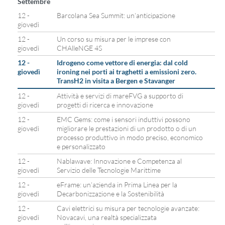
Settembre
12 -
Barcolana Sea Summit: un’anticipazione
giovedì
12 -
Un corso su misura per le imprese con
giovedì
CHAlleNGE 4S
12 -
Idrogeno come vettore di energia: dal cold
giovedì
ironing nei porti ai traghetti a emissioni zero.
TransH2 in visita a Bergen e Stavanger
12 -
Attività e servizi di mareFVG a supporto di
giovedì
progetti di ricerca e innovazione
12 -
EMC Gems: come i sensori induttivi possono
giovedì
migliorare le prestazioni di un prodotto o di un
processo produttivo in modo preciso, economico
e personalizzato
12 -
Nablawave: Innovazione e Competenza al
giovedì
Servizio delle Tecnologie Marittime
12 -
eFrame: un’azienda in Prima Linea per la
giovedì
Decarbonizzazione e la Sostenibilità
12 -
Cavi elettrici su misura per tecnologie avanzate:
giovedì
Novacavi, una realtà specializzata