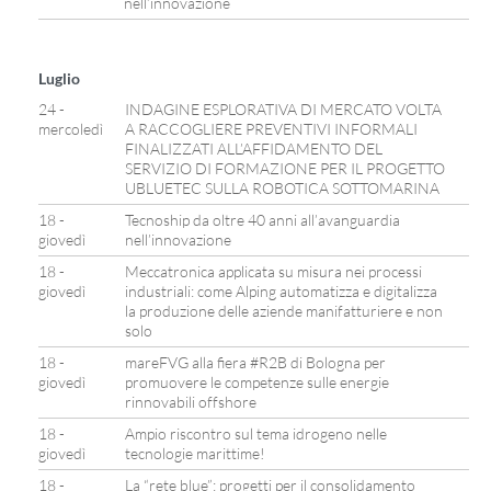
nell’innovazione
Luglio
24 -
INDAGINE ESPLORATIVA DI MERCATO VOLTA
mercoledì
A RACCOGLIERE PREVENTIVI INFORMALI
FINALIZZATI ALL’AFFIDAMENTO DEL
SERVIZIO DI FORMAZIONE PER IL PROGETTO
UBLUETEC SULLA ROBOTICA SOTTOMARINA
18 -
Tecnoship da oltre 40 anni all’avanguardia
giovedì
nell’innovazione
18 -
Meccatronica applicata su misura nei processi
giovedì
industriali: come Alping automatizza e digitalizza
la produzione delle aziende manifatturiere e non
solo
18 -
mareFVG alla fiera #R2B di Bologna per
giovedì
promuovere le competenze sulle energie
rinnovabili offshore
18 -
Ampio riscontro sul tema idrogeno nelle
giovedì
tecnologie marittime!
18 -
La “rete blue”: progetti per il consolidamento