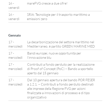
16 -
mareFVG cresce a due cifre!
venerdì
16 -
SRIA: Tecnologie per il trasporto marittimo a
venerdì
emissioni zero
Gennaio
17 -
La decarbonizzazione del settore marittimo nel
mercoledì
Mediterraneo, è partito GREEN MARINE MED
17 -
Bandi europei, nuove opportunità per
mercoledì
l’innovazione blu
17 -
Contributi a fondo perduto per la realizzazione
mercoledì
di Proof of Concept (PoC) – Bando a sportello
aperto dal 15 gennaio
17 -
Dal 10 gennaio apertura del bando POR FESER
mercoledì
a.1.2.1. – Contributi a fondo perduto destinati
alle imprese della Regione FVG per azioni
finalizzate a innovazioni di processo e di tipo
organizzativo