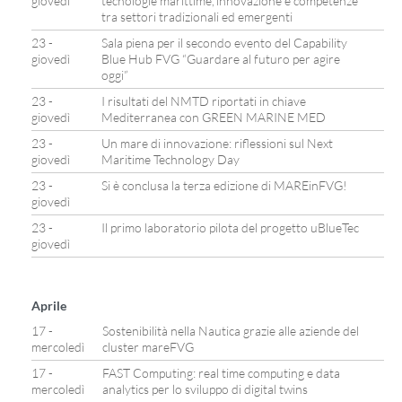
giovedì
tecnologie marittime, innovazione e competenze
tra settori tradizionali ed emergenti
23 -
Sala piena per il secondo evento del Capability
giovedì
Blue Hub FVG “Guardare al futuro per agire
oggi”
23 -
I risultati del NMTD riportati in chiave
giovedì
Mediterranea con GREEN MARINE MED
23 -
Un mare di innovazione: riflessioni sul Next
giovedì
Maritime Technology Day
23 -
Si è conclusa la terza edizione di MAREinFVG!
giovedì
23 -
Il primo laboratorio pilota del progetto uBlueTec
giovedì
Aprile
17 -
Sostenibilità nella Nautica grazie alle aziende del
mercoledì
cluster mareFVG
17 -
FAST Computing: real time computing e data
mercoledì
analytics per lo sviluppo di digital twins