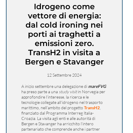
Idrogeno come
vettore di energia:
dal cold ironing nei
porti ai traghetti a
emissioni zero.
TransH2 in visita a
Bergen e Stavanger
12 Settembre 2024
A inizio settembre una delegazione di
mareFVG
ha preso parte a una
study visit
in Norvegia per
approfondire l’interesse, la ricerca e le
tecnologie collegate all’idrogeno nel trasporto
marittimo, nell’ambito del progetto
TransH2
,
finanziato dal Programma Interreg Italia-
Croazia. La visita agli enti e alle autorità di
Bergen e Stavanger ha arricchito l’intero
partenariato che comprende anche i partner