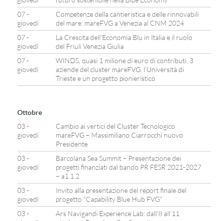
07 -
Competenze della cantieristica e delle rinnovabili
giovedì
del mare: mareFVG a Venezia al CNM 2024
07 -
La Crescita dell’Economia Blu in Italia e il ruolo
giovedì
del Friuli Venezia Giulia
07 -
WINDS, quasi 1 milione di euro di contributi, 3
giovedì
aziende del cluster mareFVG, l’Università di
Trieste e un progetto pionieristico
Ottobre
03 -
Cambio ai vertici del Cluster Tecnologico
giovedì
mareFVG – Massimiliano Ciarrocchi nuovo
Presidente
03 -
Barcolana Sea Summit – Presentazione dei
giovedì
progetti finanziati dal bando PR FESR 2021-2027
– a1.1.2
03 -
Invito alla presentazione del report finale del
giovedì
progetto “Capability Blue Hub FVG”
03 -
Ars Navigandi Experience Lab: dall’8 all’11