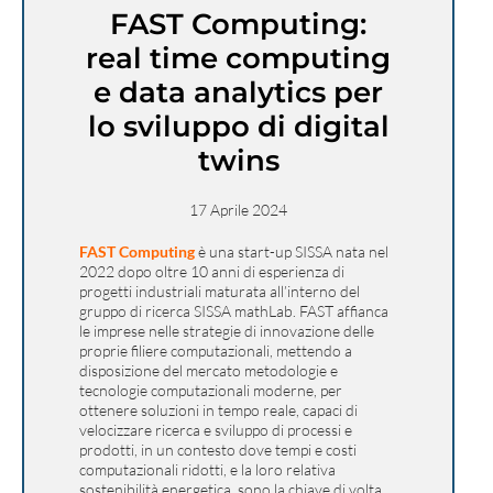
FAST Computing:
real time computing
e data analytics per
lo sviluppo di digital
twins
17 Aprile 2024
FAST Computing
è una start-up SISSA nata nel
2022 dopo oltre 10 anni di esperienza di
progetti industriali maturata all’interno del
gruppo di ricerca SISSA
mathLab
. FAST affianca
le imprese nelle strategie di innovazione delle
proprie filiere computazionali, mettendo a
disposizione del mercato metodologie e
tecnologie computazionali moderne, per
ottenere soluzioni in tempo reale, capaci di
velocizzare ricerca e sviluppo di processi e
prodotti, in un contesto dove tempi e costi
computazionali ridotti, e la loro relativa
sostenibilità energetica, sono la chiave di volta