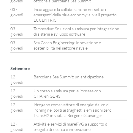
giovedì
ottobre a Barcolana Sea Summit
03 -
Incoraggiare la collaborazione nei settori
giovedì
emergenti della blue economy: al via il progetto
ECCENTRIC
03 -
Tempestive: Soluzioni su misura per integrazione
giovedì
di sistemi e sviluppo software
03 -
Sea Green Engineering: Innovazione e
giovedì
sostenibilità nel settore navale
Settembre
12 -
Barcolana Sea Summit: un’anticipazione
giovedì
12 -
Un corso su misura per le imprese con
giovedì
CHAlleNGE 4S
12 -
Idrogeno come vettore di energia: dal cold
giovedì
ironing nei porti ai traghetti a emissioni zero.
TransH2 in visita a Bergen e Stavanger
12 -
Attività e servizi di mareFVG a supporto di
giovedì
progetti di ricerca e innovazione