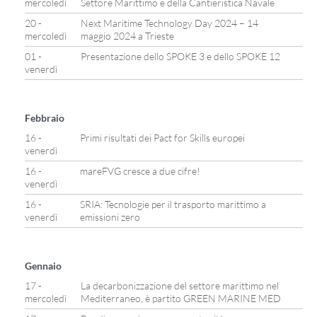
mercoledì
Settore Marittimo e della Cantieristica Navale
20 -
Next Maritime Technology Day 2024 – 14
mercoledì
maggio 2024 a Trieste
01 -
Presentazione dello SPOKE 3 e dello SPOKE 12
venerdì
Febbraio
16 -
Primi risultati dei Pact for Skills europei
venerdì
16 -
mareFVG cresce a due cifre!
venerdì
16 -
SRIA: Tecnologie per il trasporto marittimo a
venerdì
emissioni zero
Gennaio
17 -
La decarbonizzazione del settore marittimo nel
mercoledì
Mediterraneo, è partito GREEN MARINE MED