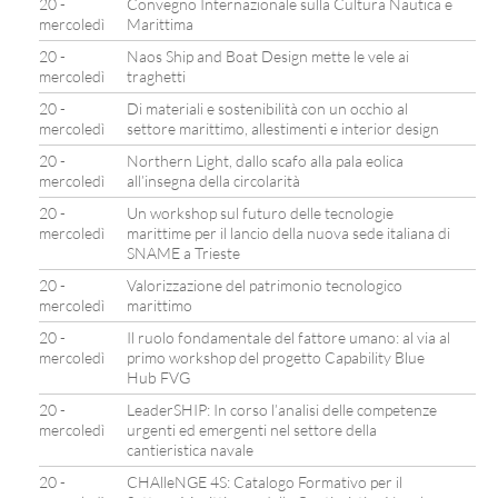
20 -
Convegno Internazionale sulla Cultura Nautica e
mercoledì
Marittima
20 -
Naos Ship and Boat Design mette le vele ai
mercoledì
traghetti
20 -
Di materiali e sostenibilità con un occhio al
mercoledì
settore marittimo, allestimenti e interior design
20 -
Northern Light, dallo scafo alla pala eolica
mercoledì
all’insegna della circolarità
20 -
Un workshop sul futuro delle tecnologie
mercoledì
marittime per il lancio della nuova sede italiana di
SNAME a Trieste
20 -
Valorizzazione del patrimonio tecnologico
mercoledì
marittimo
20 -
Il ruolo fondamentale del fattore umano: al via al
mercoledì
primo workshop del progetto Capability Blue
Hub FVG
20 -
LeaderSHIP: In corso l’analisi delle competenze
mercoledì
urgenti ed emergenti nel settore della
cantieristica navale
20 -
CHAlleNGE 4S: Catalogo Formativo per il