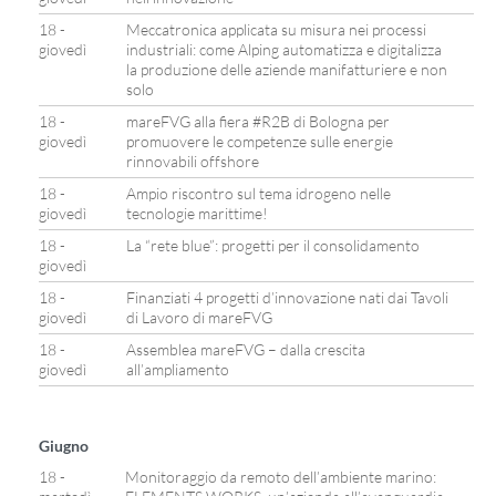
18 -
Meccatronica applicata su misura nei processi
giovedì
industriali: come Alping automatizza e digitalizza
la produzione delle aziende manifatturiere e non
solo
18 -
mareFVG alla fiera #R2B di Bologna per
giovedì
promuovere le competenze sulle energie
rinnovabili offshore
18 -
Ampio riscontro sul tema idrogeno nelle
giovedì
tecnologie marittime!
18 -
La “rete blue”: progetti per il consolidamento
giovedì
18 -
Finanziati 4 progetti d’innovazione nati dai Tavoli
giovedì
di Lavoro di mareFVG
18 -
Assemblea mareFVG – dalla crescita
giovedì
all’ampliamento
Giugno
18 -
Monitoraggio da remoto dell’ambiente marino: