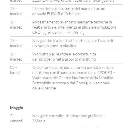
martedì
ELEMENTS WORKS, un’azienda all’avanguardia
18 -
Il tema delle competenze del mare al forum
martedì
annuale EUSAIR di Sebenico
18 -
Addestramento avanzato mediante tecniche di
martedì
realtà virtuale, intelligenza artificiale e simulazioni
CFD high-fidelity: Hi4TrAIning
18 -
Navigando: tra le attività in chiusura e l’avvio di
martedì
un nuovo anno scolastico
18 -
Workshop sulle sfide e le opportunità
martedì
dell’idrogeno nel trasporto marittimo
03 -
Opportunità contributi a fondo perduto settore
lunedì
marittimo con il bando proposto dallo SPOKE3 –
Waterways del Centro Nazionale della Mobilità
Sostenibile promosso dal Consiglio Nazionale
delle Ricerche
Maggio
24 -
Navigare con stile: l’innovazione grafica di
venerdì
XMedia