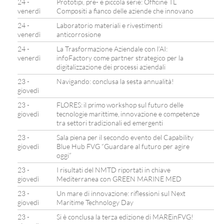
24 -
Prototipi, pre- e piccola serie: Officine TL
venerdì
Compositi a fianco delle aziende che innovano
24 -
Laboratorio materiali e rivestimenti
venerdì
anticorrosione
24 -
La Trasformazione Aziendale con l’AI:
venerdì
infoFactory come partner strategico per la
digitalizzazione dei processi aziendali
23 -
Navigando: conclusa la sesta annualità!
giovedì
23 -
FLORES: il primo workshop sul futuro delle
giovedì
tecnologie marittime, innovazione e competenze
tra settori tradizionali ed emergenti
23 -
Sala piena per il secondo evento del Capability
giovedì
Blue Hub FVG “Guardare al futuro per agire
oggi”
23 -
I risultati del NMTD riportati in chiave
giovedì
Mediterranea con GREEN MARINE MED
23 -
Un mare di innovazione: riflessioni sul Next
giovedì
Maritime Technology Day
23 -
Si è conclusa la terza edizione di MAREinFVG!