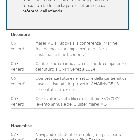
l’opportunità di interloquire direttamente con i
referenti dell’azienda.
Dicembre
06 -
mareFVG a Padova alla conferenza “Marine
venerdì
Technologies and Implementation for a
Sustainable Blue Economy”
06 -
Cantieristica e rinnovabili marine: le competenze
venerdì
del futuro a CNM Venezia 2024
06 -
Competenze future nel settore della cantieristica
venerdì
navale: i risultati del progetto CHAlleNGE 4S
presentati a Bruxelles
06 -
Osservatorio delle filiere marittime FVG 2024:
venerdì
l’evento annuale del Cluster mareFVG
Novembre
07 -
Navigando: studenti e tecnologia in gara per un
giovedì
futuro sostenibile nella Blue Economy