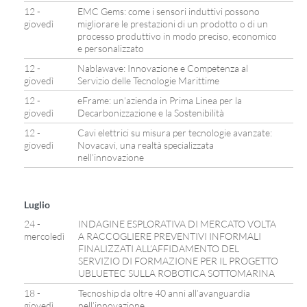
12 -
EMC Gems: come i sensori induttivi possono
giovedì
migliorare le prestazioni di un prodotto o di un
processo produttivo in modo preciso, economico
e personalizzato
12 -
Nablawave: Innovazione e Competenza al
giovedì
Servizio delle Tecnologie Marittime
12 -
eFrame: un’azienda in Prima Linea per la
giovedì
Decarbonizzazione e la Sostenibilità
12 -
Cavi elettrici su misura per tecnologie avanzate:
giovedì
Novacavi, una realtà specializzata
nell’innovazione
Luglio
24 -
INDAGINE ESPLORATIVA DI MERCATO VOLTA
mercoledì
A RACCOGLIERE PREVENTIVI INFORMALI
FINALIZZATI ALL’AFFIDAMENTO DEL
SERVIZIO DI FORMAZIONE PER IL PROGETTO
UBLUETEC SULLA ROBOTICA SOTTOMARINA
18 -
Tecnoship da oltre 40 anni all’avanguardia
giovedì
nell’innovazione