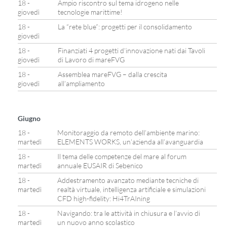
18 -
Ampio riscontro sul tema idrogeno nelle
giovedì
tecnologie marittime!
18 -
La “rete blue”: progetti per il consolidamento
giovedì
18 -
Finanziati 4 progetti d’innovazione nati dai Tavoli
giovedì
di Lavoro di mareFVG
18 -
Assemblea mareFVG – dalla crescita
giovedì
all’ampliamento
Giugno
18 -
Monitoraggio da remoto dell’ambiente marino:
martedì
ELEMENTS WORKS, un’azienda all’avanguardia
18 -
Il tema delle competenze del mare al forum
martedì
annuale EUSAIR di Sebenico
18 -
Addestramento avanzato mediante tecniche di
martedì
realtà virtuale, intelligenza artificiale e simulazioni
CFD high-fidelity: Hi4TrAIning
18 -
Navigando: tra le attività in chiusura e l’avvio di
martedì
un nuovo anno scolastico