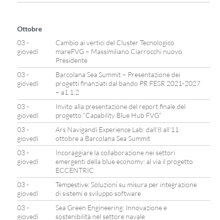
Ottobre
03 -
Cambio ai vertici del Cluster Tecnologico
giovedì
mareFVG – Massimiliano Ciarrocchi nuovo
Presidente
03 -
Barcolana Sea Summit – Presentazione dei
giovedì
progetti finanziati dal bando PR FESR 2021-2027
– a1.1.2
03 -
Invito alla presentazione del report finale del
giovedì
progetto “Capability Blue Hub FVG”
03 -
Ars Navigandi Experience Lab: dall’8 all’11
giovedì
ottobre a Barcolana Sea Summit
03 -
Incoraggiare la collaborazione nei settori
giovedì
emergenti della blue economy: al via il progetto
ECCENTRIC
03 -
Tempestive: Soluzioni su misura per integrazione
giovedì
di sistemi e sviluppo software
03 -
Sea Green Engineering: Innovazione e
giovedì
sostenibilità nel settore navale