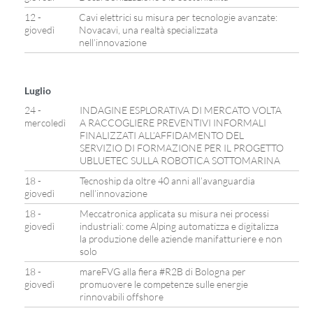
12 -
Cavi elettrici su misura per tecnologie avanzate:
giovedì
Novacavi, una realtà specializzata
nell’innovazione
Luglio
24 -
INDAGINE ESPLORATIVA DI MERCATO VOLTA
mercoledì
A RACCOGLIERE PREVENTIVI INFORMALI
FINALIZZATI ALL’AFFIDAMENTO DEL
SERVIZIO DI FORMAZIONE PER IL PROGETTO
UBLUETEC SULLA ROBOTICA SOTTOMARINA
18 -
Tecnoship da oltre 40 anni all’avanguardia
giovedì
nell’innovazione
18 -
Meccatronica applicata su misura nei processi
giovedì
industriali: come Alping automatizza e digitalizza
la produzione delle aziende manifatturiere e non
solo
18 -
mareFVG alla fiera #R2B di Bologna per
giovedì
promuovere le competenze sulle energie
rinnovabili offshore