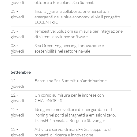
giovedì
ottobre a Barcolana Sea Summit
03 -
Incoraggiare la collaborazione nei settori
giovedì
emergenti della blue economy: al via il progetto
ECCENTRIC
03 -
Tempestive: Soluzioni su misura per integrazione
giovedì
di sistemi e sviluppo software
03 -
Sea Green Engineering: Innovazione e
giovedì
sostenibilità nel settore navale
Settembre
12 -
Barcolana Sea Summit: un’anticipazione
giovedì
12 -
Un corso su misura per le imprese con
giovedì
CHAlleNGE 4S
12 -
Idrogeno come vettore di energia: dal cold
giovedì
ironing nei porti ai traghetti a emissioni zero.
TransH2 in visita a Bergen e Stavanger
12 -
Attività e servizi di mareFVG a supporto di
giovedì
progetti di ricerca e innovazione