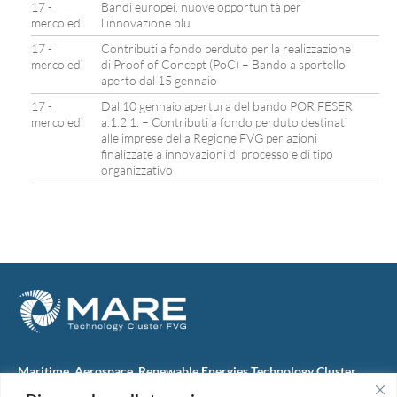
17 -
Bandi europei, nuove opportunità per
mercoledì
l’innovazione blu
17 -
Contributi a fondo perduto per la realizzazione
mercoledì
di Proof of Concept (PoC) – Bando a sportello
aperto dal 15 gennaio
17 -
Dal 10 gennaio apertura del bando POR FESER
mercoledì
a.1.2.1. – Contributi a fondo perduto destinati
alle imprese della Regione FVG per azioni
finalizzate a innovazioni di processo e di tipo
organizzativo
Maritime, Aerospace, Renewable Energies Technology Cluster
FVG