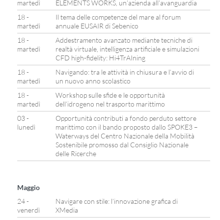
martedì
ELEMENTS WORKS, un’azienda all’avanguardia
18 -
Il tema delle competenze del mare al forum
martedì
annuale EUSAIR di Sebenico
18 -
Addestramento avanzato mediante tecniche di
martedì
realtà virtuale, intelligenza artificiale e simulazioni
CFD high-fidelity: Hi4TrAIning
18 -
Navigando: tra le attività in chiusura e l’avvio di
martedì
un nuovo anno scolastico
18 -
Workshop sulle sfide e le opportunità
martedì
dell’idrogeno nel trasporto marittimo
03 -
Opportunità contributi a fondo perduto settore
lunedì
marittimo con il bando proposto dallo SPOKE3 –
Waterways del Centro Nazionale della Mobilità
Sostenibile promosso dal Consiglio Nazionale
delle Ricerche
Maggio
24 -
Navigare con stile: l’innovazione grafica di
venerdì
XMedia