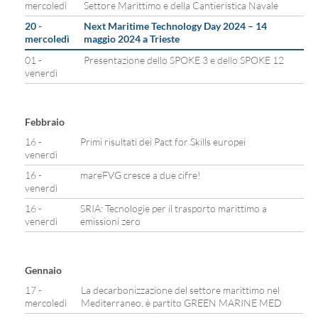
mercoledì
Settore Marittimo e della Cantieristica Navale
20 -
Next Maritime Technology Day 2024 – 14
mercoledì
maggio 2024 a Trieste
01 -
Presentazione dello SPOKE 3 e dello SPOKE 12
venerdì
Febbraio
16 -
Primi risultati dei Pact for Skills europei
venerdì
16 -
mareFVG cresce a due cifre!
venerdì
16 -
SRIA: Tecnologie per il trasporto marittimo a
venerdì
emissioni zero
Gennaio
17 -
La decarbonizzazione del settore marittimo nel
mercoledì
Mediterraneo, è partito GREEN MARINE MED