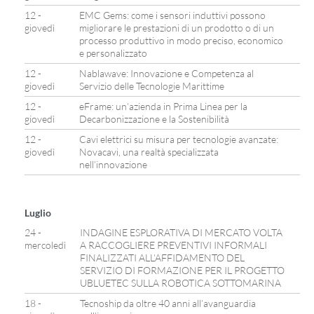
12 -
EMC Gems: come i sensori induttivi possono
giovedì
migliorare le prestazioni di un prodotto o di un
processo produttivo in modo preciso, economico
e personalizzato
12 -
Nablawave: Innovazione e Competenza al
giovedì
Servizio delle Tecnologie Marittime
12 -
eFrame: un’azienda in Prima Linea per la
giovedì
Decarbonizzazione e la Sostenibilità
12 -
Cavi elettrici su misura per tecnologie avanzate:
giovedì
Novacavi, una realtà specializzata
nell’innovazione
Luglio
24 -
INDAGINE ESPLORATIVA DI MERCATO VOLTA
mercoledì
A RACCOGLIERE PREVENTIVI INFORMALI
FINALIZZATI ALL’AFFIDAMENTO DEL
SERVIZIO DI FORMAZIONE PER IL PROGETTO
UBLUETEC SULLA ROBOTICA SOTTOMARINA
18 -
Tecnoship da oltre 40 anni all’avanguardia