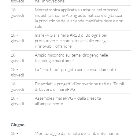
giovedì
nell’innovazione
18 -
Meccatronica applicata su misura nei processi
giovedì
industriali: come Alping automatizza e digitalizza
la produzione delle aziende manifatturiere e non
solo
18 -
mareFVG alla fiera #R2B di Bologna per
giovedì
promuovere le competenze sulle energie
rinnovabili offshore
18 -
Ampio riscontro sul tema idrogeno nelle
giovedì
tecnologie marittime!
18 -
La “rete blue”: progetti per il consolidamento
giovedì
18 -
Finanziati 4 progetti d’innovazione nati dai Tavoli
giovedì
di Lavoro di mareFVG
18 -
Assemblea mareFVG – dalla crescita
giovedì
all’ampliamento
Giugno
18 -
Monitoraggio da remoto dell’ambiente marino: