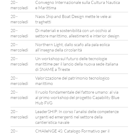
20 -
Convegno Internazionale sulla Cultura Nautica
mercoledì
e Marittima
20 -
Naos Ship and Boat Design mette le vele ai
mercoledì
traghetti
20 -
Di materiali e sostenibilità con un occhio al
mercoledì
settore marittimo, allestimenti e interior design
20 -
Northern Light, dallo scafo alla pala eolica
mercoledì
all’insegna della circolarità
20 -
Un workshop sul futuro delle tecnologie
mercoledì
marittime per il lancio della nuova sede italiana
di SNAME a Trieste
20 -
Valorizzazione del patrimonio tecnologico
mercoledì
marittimo
20 -
Il ruolo fondamentale del fattore umano: al via
mercoledì
al primo workshop del progetto Capability Blue
Hub FVG
20 -
LeaderSHIP: In corso l’analisi delle competenze
mercoledì
urgenti ed emergenti nel settore della
cantieristica navale
20 -
CHAlleNGE 4S: Catalogo Formativo per il