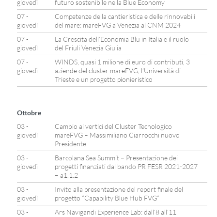
giovedì
futuro sostenibile nella Blue Economy
07 -
Competenze della cantieristica e delle rinnovabili
giovedì
del mare: mareFVG a Venezia al CNM 2024
07 -
La Crescita dell’Economia Blu in Italia e il ruolo
giovedì
del Friuli Venezia Giulia
07 -
WINDS, quasi 1 milione di euro di contributi, 3
giovedì
aziende del cluster mareFVG, l’Università di
Trieste e un progetto pionieristico
Ottobre
03 -
Cambio ai vertici del Cluster Tecnologico
giovedì
mareFVG – Massimiliano Ciarrocchi nuovo
Presidente
03 -
Barcolana Sea Summit – Presentazione dei
giovedì
progetti finanziati dal bando PR FESR 2021-2027
– a1.1.2
03 -
Invito alla presentazione del report finale del
giovedì
progetto “Capability Blue Hub FVG”
03 -
Ars Navigandi Experience Lab: dall’8 all’11