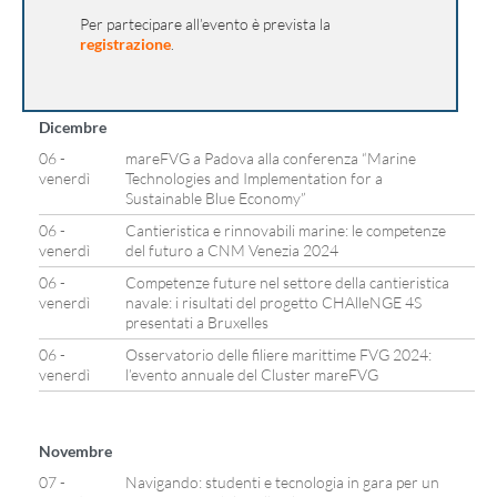
Per partecipare all’evento è prevista la
registrazione
.
Dicembre
06 -
mareFVG a Padova alla conferenza “Marine
venerdì
Technologies and Implementation for a
Sustainable Blue Economy”
06 -
Cantieristica e rinnovabili marine: le competenze
venerdì
del futuro a CNM Venezia 2024
06 -
Competenze future nel settore della cantieristica
venerdì
navale: i risultati del progetto CHAlleNGE 4S
presentati a Bruxelles
06 -
Osservatorio delle filiere marittime FVG 2024:
venerdì
l’evento annuale del Cluster mareFVG
Novembre
07 -
Navigando: studenti e tecnologia in gara per un