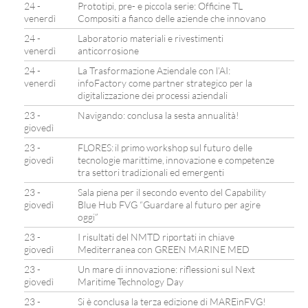
24 -
Prototipi, pre- e piccola serie: Officine TL
venerdì
Compositi a fianco delle aziende che innovano
24 -
Laboratorio materiali e rivestimenti
venerdì
anticorrosione
24 -
La Trasformazione Aziendale con l’AI:
venerdì
infoFactory come partner strategico per la
digitalizzazione dei processi aziendali
23 -
Navigando: conclusa la sesta annualità!
giovedì
23 -
FLORES: il primo workshop sul futuro delle
giovedì
tecnologie marittime, innovazione e competenze
tra settori tradizionali ed emergenti
23 -
Sala piena per il secondo evento del Capability
giovedì
Blue Hub FVG “Guardare al futuro per agire
oggi”
23 -
I risultati del NMTD riportati in chiave
giovedì
Mediterranea con GREEN MARINE MED
23 -
Un mare di innovazione: riflessioni sul Next
giovedì
Maritime Technology Day
23 -
Si è conclusa la terza edizione di MAREinFVG!