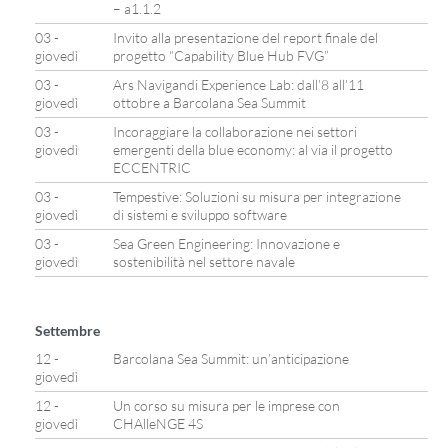
– a1.1.2
03 -
Invito alla presentazione del report finale del
giovedì
progetto “Capability Blue Hub FVG”
03 -
Ars Navigandi Experience Lab: dall’8 all’11
giovedì
ottobre a Barcolana Sea Summit
03 -
Incoraggiare la collaborazione nei settori
giovedì
emergenti della blue economy: al via il progetto
ECCENTRIC
03 -
Tempestive: Soluzioni su misura per integrazione
giovedì
di sistemi e sviluppo software
03 -
Sea Green Engineering: Innovazione e
giovedì
sostenibilità nel settore navale
Settembre
12 -
Barcolana Sea Summit: un’anticipazione
giovedì
12 -
Un corso su misura per le imprese con
giovedì
CHAlleNGE 4S