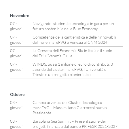
Novembre
07 -
Navigando: studenti e tecnologia in gara per un
giovedì
futuro sostenibile nella Blue Economy
07 -
Competenze della cantieristica e delle rinnovabili
giovedì
del mare: mareFVG a Venezia al CNM 2024
07 -
La Crescita dell’Economia Blu in Italia e il ruolo
giovedì
del Friuli Venezia Giulia
07 -
WINDS, quasi 1 milione di euro di contributi, 3
giovedì
aziende del cluster mareFVG, l’Università di
Trieste e un progetto pionieristico
Ottobre
03 -
Cambio ai vertici del Cluster Tecnologico
giovedì
mareFVG – Massimiliano Ciarrocchi nuovo
Presidente
03 -
Barcolana Sea Summit – Presentazione dei
giovedì
progetti finanziati dal bando PR FESR 2021-2027