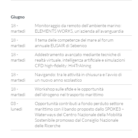
Giugno
18 -
Monitoraggio da remoto dell’ambiente marino:
martedì
ELEMENTS WORKS, un’azienda all’avanguardia
18 -
Il tema delle competenze del mare al forum
martedì
annuale EUSAIR di Sebenico
18 -
Addestramento avanzato mediante tecniche di
martedì
realtà virtuale, intelligenza artificiale e simulazioni
CFD high-fidelity: Hi4TrAIning
18 -
Navigando: tra le attività in chiusura e l’avvio di
martedì
un nuovo anno scolastico
18 -
Workshop sulle sfide e le opportunità
martedì
dell’idrogeno nel trasporto marittimo
03 -
Opportunità contributi a fondo perduto settore
lunedì
marittimo con il bando proposto dallo SPOKE3 –
Waterways del Centro Nazionale della Mobilità
Sostenibile promosso dal Consiglio Nazionale
delle Ricerche