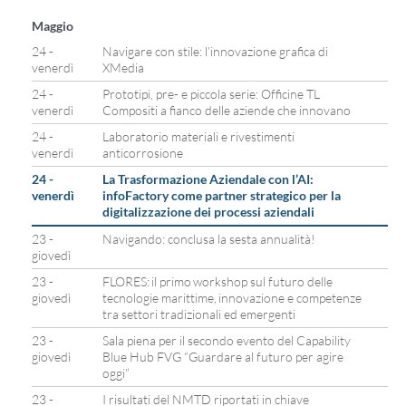
Maggio
24 -
Navigare con stile: l’innovazione grafica di
venerdì
XMedia
24 -
Prototipi, pre- e piccola serie: Officine TL
venerdì
Compositi a fianco delle aziende che innovano
24 -
Laboratorio materiali e rivestimenti
venerdì
anticorrosione
24 -
La Trasformazione Aziendale con l’AI:
venerdì
infoFactory come partner strategico per la
digitalizzazione dei processi aziendali
23 -
Navigando: conclusa la sesta annualità!
giovedì
23 -
FLORES: il primo workshop sul futuro delle
giovedì
tecnologie marittime, innovazione e competenze
tra settori tradizionali ed emergenti
23 -
Sala piena per il secondo evento del Capability
giovedì
Blue Hub FVG “Guardare al futuro per agire
oggi”
23 -
I risultati del NMTD riportati in chiave