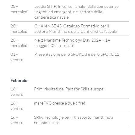
20 -
LeaderSHIP: In corso l’analisi delle competenze
mercoledì
urgenti ed emergenti nel settore della
cantieristica navale
20 -
CHAlleNGE 4S: Catalogo Formativo per il
mercoledì
Settore Marittimo e della Cantieristica Navale
20 -
Next Maritime Technology Day 2024 – 14
mercoledì
maggio 2024 a Trieste
01 -
Presentazione dello SPOKE 3 e dello SPOKE 12
venerdì
Febbraio
16 -
Primi risultati dei Pact for Skills europei
venerdì
16 -
mareFVG cresce a due cifre!
venerdì
16 -
SRIA: Tecnologie per il trasporto marittimo a
venerdì
emissioni zero