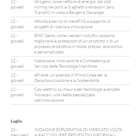
12 -
Idrogeno come vettore di energia: dal cold
giovedì
ironing nei porti ai traghetti a emissioni zero.
TransH2 in visita a Bergen e Stavanger
12 -
Attività e servizi di mareFVG a supporto di
giovedì
progetti di ricerca e innovazione
12 -
EMC Gems: come i sensori induttivi possono
giovedì
migliorare le prestazioni di un prodotto o di un
processo produttivo in modo preciso, economico
e personalizzato
12 -
Nablawave: Innovazione e Competenza al
giovedì
Servizio delle Tecnologie Marittime
12 -
eFrame: un’azienda in Prima Linea per la
giovedì
Decarbonizzazione e la Sostenibilità
12 -
Cavi elettrici su misura per tecnologie avanzate:
giovedì
Novacavi, una realtà specializzata
nell’innovazione
Luglio
24 -
INDAGINE ESPLORATIVA DI MERCATO VOLTA
mercoledì
A RACCOGLIERE PREVENTIVI INFORMALI