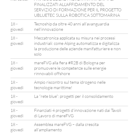
FINALIZZATI ALL’AFFIDAMENTO DEL
SERVIZIO DI FORMAZIONE PER IL PROGETTO
UBLUETEC SULLA ROBOTICA SOTTOMARINA
18 -
Tecnoship da oltre 40 anni all’avanguardia
giovedì
nell’innovazione
18 -
Meccatronica applicata su misura nei processi
giovedì
industriali: come Alping automatizza e digitalizza
la produzione delle aziende manifatturiere e non
solo
18 -
mareFVG alla fiera #R2B di Bologna per
giovedì
promuovere le competenze sulle energie
rinnovabili offshore
18 -
Ampio riscontro sul tema idrogeno nelle
giovedì
tecnologie marittime!
18 -
La “rete blue”: progetti per il consolidamento
giovedì
18 -
Finanziati 4 progetti d’innovazione nati dai Tavoli
giovedì
di Lavoro di mareFVG
18 -
Assemblea mareFVG – dalla crescita
giovedì
all’ampliamento