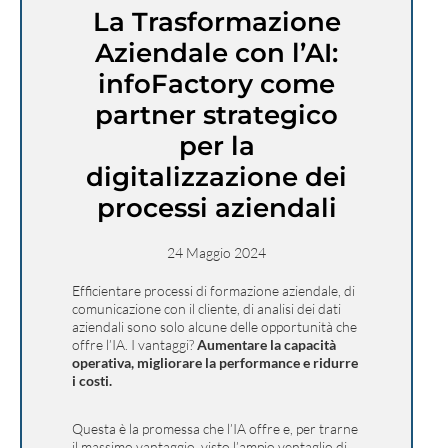
La Trasformazione
Aziendale con l’AI:
infoFactory come
partner strategico
per la
digitalizzazione dei
processi aziendali
24 Maggio 2024
Efficientare processi di formazione aziendale, di
comunicazione con il cliente, di analisi dei dati
aziendali sono solo alcune delle opportunità che
offre l’IA. I vantaggi?
Aumentare la capacità
operativa, migliorare la performance e ridurre
i costi.
Questa è la promessa che l’IA offre e, per trarne
il massimo vantaggio, visto l’ampio ventaglio di