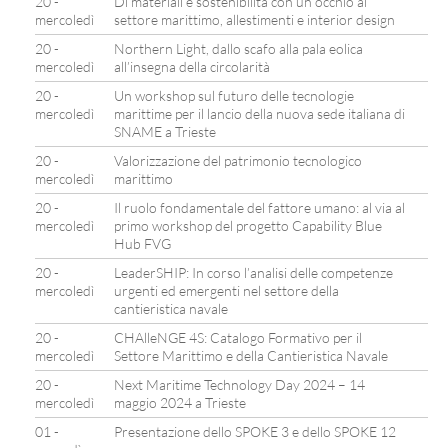
20 -
Di materiali e sostenibilità con un occhio al
mercoledì
settore marittimo, allestimenti e interior design
20 -
Northern Light, dallo scafo alla pala eolica
mercoledì
all’insegna della circolarità
20 -
Un workshop sul futuro delle tecnologie
mercoledì
marittime per il lancio della nuova sede italiana di
SNAME a Trieste
20 -
Valorizzazione del patrimonio tecnologico
mercoledì
marittimo
20 -
Il ruolo fondamentale del fattore umano: al via al
mercoledì
primo workshop del progetto Capability Blue
Hub FVG
20 -
LeaderSHIP: In corso l’analisi delle competenze
mercoledì
urgenti ed emergenti nel settore della
cantieristica navale
20 -
CHAlleNGE 4S: Catalogo Formativo per il
mercoledì
Settore Marittimo e della Cantieristica Navale
20 -
Next Maritime Technology Day 2024 – 14
mercoledì
maggio 2024 a Trieste
01 -
Presentazione dello SPOKE 3 e dello SPOKE 12