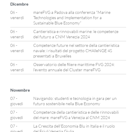
Dicembre
06 -
mareFVG a Padova alla conferenza “Marine
venerdì
Technologies and Implementation for a
Sustainable Blue Economy”
06 -
Cantieristica e rinnovabili marine: le competenze
venerdì
del futuro a CNM Venezia 2024
06 -
Competenze future nel settore della cantieristica
venerdì
navale: i risultati del progetto CHAlleNGE 4S
presentati a Bruxelles
06 -
Osservatorio delle filiere marittime FVG 2024:
venerdì
l’evento annuale del Cluster mareFVG
Novembre
07 -
Navigando: studenti e tecnologia in gara per un
giovedì
futuro sostenibile nella Blue Economy
07 -
Competenze della cantieristica e delle rinnovabili
giovedì
del mare: mareFVG a Venezia al CNM 2024
07 -
La Crescita dell’Economia Blu in Italia e il ruolo
giovedì
del Friuli Venezia Giulia