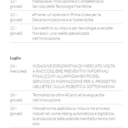
12 -
Nablawave: Innovazione e Competenza al
giovedì
Servizio delle Tecnologie Marittime
12 -
eFrame: un’azienda in Prima Linea per la
giovedì
Decarbonizzazione e la Sostenibilità
12 -
Cavi elettrici su misura per tecnologie avanzate:
giovedì
Novacavi, una realtà specializzata
nell’innovazione
Luglio
24 -
INDAGINE ESPLORATIVA DI MERCATO VOLTA
mercoledì
A RACCOGLIERE PREVENTIVI INFORMALI
FINALIZZATI ALL’AFFIDAMENTO DEL
SERVIZIO DI FORMAZIONE PER IL PROGETTO
UBLUETEC SULLA ROBOTICA SOTTOMARINA
18 -
Tecnoship da oltre 40 anni all’avanguardia
giovedì
nell’innovazione
18 -
Meccatronica applicata su misura nei processi
giovedì
industriali: come Alping automatizza e digitalizza
la produzione delle aziende manifatturiere e non
solo