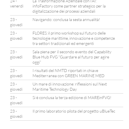
24 -
La Trasformazione Aziendale con l’AI:
venerdì
infoFactory come partner strategico per la
digitalizzazione dei processi aziendali
23 -
Navigando: conclusa la sesta annualità!
giovedì
23 -
FLORES: il primo workshop sul futuro delle
giovedì
tecnologie marittime, innovazione e competenze
tra settori tradizionali ed emergenti
23 -
Sala piena per il secondo evento del Capability
giovedì
Blue Hub FVG “Guardare al futuro per agire
oggi”
23 -
I risultati del NMTD riportati in chiave
giovedì
Mediterranea con GREEN MARINE MED
23 -
Un mare di innovazione: riflessioni sul Next
giovedì
Maritime Technology Day
23 -
Si è conclusa la terza edizione di MAREinFVG!
giovedì
23 -
Il primo laboratorio pilota del progetto uBlueTec
giovedì