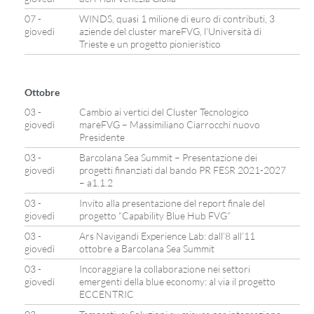
07 -
WINDS, quasi 1 milione di euro di contributi, 3
giovedì
aziende del cluster mareFVG, l’Università di
Trieste e un progetto pionieristico
Ottobre
03 -
Cambio ai vertici del Cluster Tecnologico
giovedì
mareFVG – Massimiliano Ciarrocchi nuovo
Presidente
03 -
Barcolana Sea Summit – Presentazione dei
giovedì
progetti finanziati dal bando PR FESR 2021-2027
– a1.1.2
03 -
Invito alla presentazione del report finale del
giovedì
progetto “Capability Blue Hub FVG”
03 -
Ars Navigandi Experience Lab: dall’8 all’11
giovedì
ottobre a Barcolana Sea Summit
03 -
Incoraggiare la collaborazione nei settori
giovedì
emergenti della blue economy: al via il progetto
ECCENTRIC