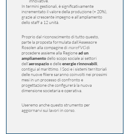
innovative.
In termini gestionali, è significativamente
incrementato il valore della produzione (+ 20%),
grazie al crescente impegno e all’ampliamento
dello staff a 12 unità.
Proprio dal riconoscimento di tutto questo,
parte la proposta formulata dall’Assessore
Rosolen alla compagine di
mareFVG
di
procedere assieme alla Regione
ad un
ampliamento
dello scopo sociale ai settori
dell’
aerospazio
e delle
energie rinnovabili
,
contigui al marittimo. I Soci e i sistemi territoriali
delle nuove filiere saranno coinvolti nei prossimi
mesi in un processo di confronto e
progettazione che configurerà la nuova
dimensione societaria e operativa.
Useremo anche questo strumento per
aggiornarvi sui lavori in corso.