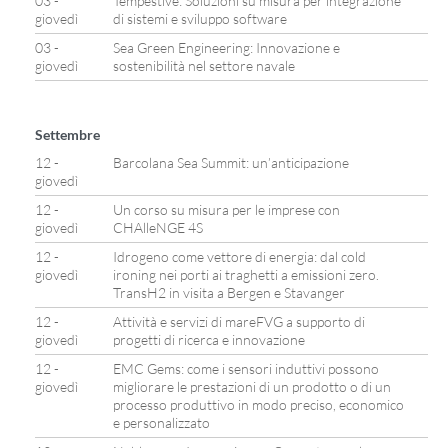
03 -
Tempestive: Soluzioni su misura per integrazione
giovedì
di sistemi e sviluppo software
03 -
Sea Green Engineering: Innovazione e
giovedì
sostenibilità nel settore navale
Settembre
12 -
Barcolana Sea Summit: un’anticipazione
giovedì
12 -
Un corso su misura per le imprese con
giovedì
CHAlleNGE 4S
12 -
Idrogeno come vettore di energia: dal cold
giovedì
ironing nei porti ai traghetti a emissioni zero.
TransH2 in visita a Bergen e Stavanger
12 -
Attività e servizi di mareFVG a supporto di
giovedì
progetti di ricerca e innovazione
12 -
EMC Gems: come i sensori induttivi possono
giovedì
migliorare le prestazioni di un prodotto o di un
processo produttivo in modo preciso, economico
e personalizzato