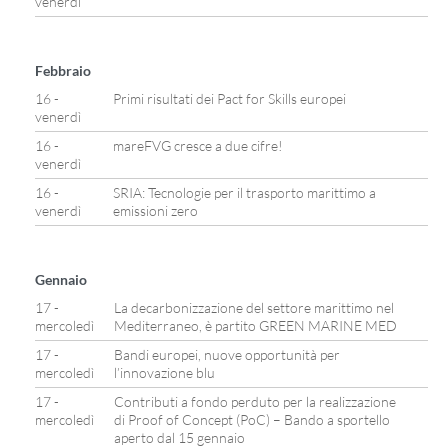
venerdì
Febbraio
16 -
Primi risultati dei Pact for Skills europei
venerdì
16 -
mareFVG cresce a due cifre!
venerdì
16 -
SRIA: Tecnologie per il trasporto marittimo a
venerdì
emissioni zero
Gennaio
17 -
La decarbonizzazione del settore marittimo nel
mercoledì
Mediterraneo, è partito GREEN MARINE MED
17 -
Bandi europei, nuove opportunità per
mercoledì
l’innovazione blu
17 -
Contributi a fondo perduto per la realizzazione
mercoledì
di Proof of Concept (PoC) – Bando a sportello
aperto dal 15 gennaio