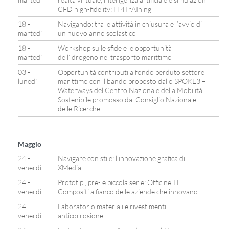
CFD high-fidelity: Hi4TrAIning
18 -
Navigando: tra le attività in chiusura e l’avvio di
martedì
un nuovo anno scolastico
18 -
Workshop sulle sfide e le opportunità
martedì
dell’idrogeno nel trasporto marittimo
03 -
Opportunità contributi a fondo perduto settore
lunedì
marittimo con il bando proposto dallo SPOKE3 –
Waterways del Centro Nazionale della Mobilità
Sostenibile promosso dal Consiglio Nazionale
delle Ricerche
Maggio
24 -
Navigare con stile: l’innovazione grafica di
venerdì
XMedia
24 -
Prototipi, pre- e piccola serie: Officine TL
venerdì
Compositi a fianco delle aziende che innovano
24 -
Laboratorio materiali e rivestimenti
venerdì
anticorrosione