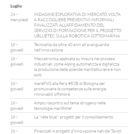
Luglio
24 -
INDAGINE ESPLORATIVA DI MERCATO VOLTA
mercoledì
A RACCOGLIERE PREVENTIVI INFORMALI
FINALIZZATI ALL’AFFIDAMENTO DEL
SERVIZIO DI FORMAZIONE PER IL PROGETTO
UBLUETEC SULLA ROBOTICA SOTTOMARINA
18 -
Tecnoship da oltre 40 anni all’avanguardia
giovedì
nell’innovazione
18 -
Meccatronica applicata su misura nei processi
giovedì
industriali: come Alping automatizza e digitalizza
la produzione delle aziende manifatturiere e non
solo
18 -
mareFVG alla fiera #R2B di Bologna per
giovedì
promuovere le competenze sulle energie
rinnovabili offshore
18 -
Ampio riscontro sul tema idrogeno nelle
giovedì
tecnologie marittime!
18 -
La “rete blue”: progetti per il consolidamento
giovedì
18 -
Finanziati 4 progetti d’innovazione nati dai Tavoli