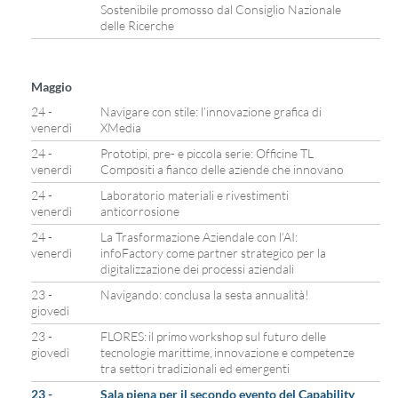
Sostenibile promosso dal Consiglio Nazionale
delle Ricerche
Maggio
24 -
Navigare con stile: l’innovazione grafica di
venerdì
XMedia
24 -
Prototipi, pre- e piccola serie: Officine TL
venerdì
Compositi a fianco delle aziende che innovano
24 -
Laboratorio materiali e rivestimenti
venerdì
anticorrosione
24 -
La Trasformazione Aziendale con l’AI:
venerdì
infoFactory come partner strategico per la
digitalizzazione dei processi aziendali
23 -
Navigando: conclusa la sesta annualità!
giovedì
23 -
FLORES: il primo workshop sul futuro delle
giovedì
tecnologie marittime, innovazione e competenze
tra settori tradizionali ed emergenti
23 -
Sala piena per il secondo evento del Capability