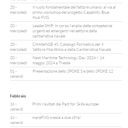
20 -
Il ruolo fondamentale del fattore umano: al via al
mercoledì
primo workshop del progetto Capability Blue
Hub FVG
20 -
LeaderSHIP: In corso l’analisi delle competenze
mercoledì
urgenti ed emergenti nel settore della
cantieristica navale
20 -
CHAlleNGE 4S: Catalogo Formativo per il
mercoledì
Settore Marittimo e della Cantieristica Navale
20 -
Next Maritime Technology Day 2024 – 14
mercoledì
maggio 2024 a Trieste
01 -
Presentazione dello SPOKE 3 e dello SPOKE 12
venerdì
Febbraio
16 -
Primi risultati dei Pact for Skills europei
venerdì
16 -
mareFVG cresce a due cifre!
venerdì