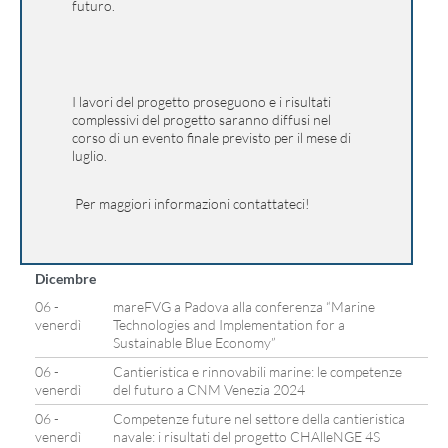
futuro.
I lavori del progetto proseguono e i risultati
complessivi del progetto saranno diffusi nel
corso di un evento finale previsto per il mese di
luglio.
Per maggiori informazioni
contattateci
!
Dicembre
06 -
mareFVG a Padova alla conferenza “Marine
venerdì
Technologies and Implementation for a
Sustainable Blue Economy”
06 -
Cantieristica e rinnovabili marine: le competenze
venerdì
del futuro a CNM Venezia 2024
06 -
Competenze future nel settore della cantieristica
venerdì
navale: i risultati del progetto CHAlleNGE 4S