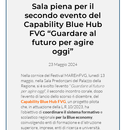
Sala piena per il
secondo evento del
Capability Blue Hub
FVG “Guardare al
futuro per agire
oggi”
23 Maggio 2024
Nella cornice del Festival MAREinFVG, lunedì 13
maggio, nella Sala Predonzani del Palazzo della
Regione, si è svolto l’evento “
Guardare al futuro
per agire oggi
“, il secondo incontro corale, dopo
l’evento di lancio dello scorso 6 dicembre, del
Capability Blue Hub FVG
, un progetto pilota
che, in attuazione della L.R.10/2023, ha
l’obiettivo di
coordinare il sistema formativo
e
scolastico regionale
per la Blue economy
,
coinvolgendo enti di formazione e d’istruzione
superiore, imprese, enti di ricerca e università.