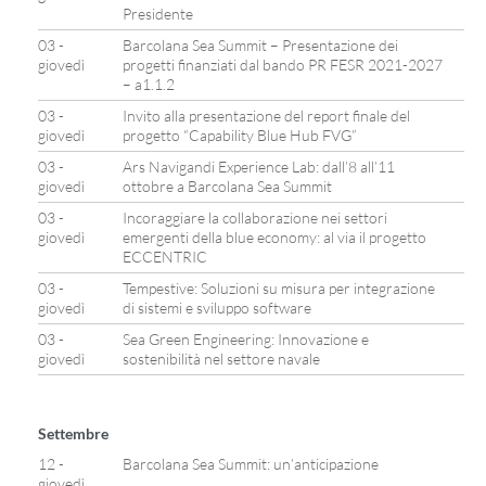
Presidente
03 -
Barcolana Sea Summit – Presentazione dei
giovedì
progetti finanziati dal bando PR FESR 2021-2027
– a1.1.2
03 -
Invito alla presentazione del report finale del
giovedì
progetto “Capability Blue Hub FVG”
03 -
Ars Navigandi Experience Lab: dall’8 all’11
giovedì
ottobre a Barcolana Sea Summit
03 -
Incoraggiare la collaborazione nei settori
giovedì
emergenti della blue economy: al via il progetto
ECCENTRIC
03 -
Tempestive: Soluzioni su misura per integrazione
giovedì
di sistemi e sviluppo software
03 -
Sea Green Engineering: Innovazione e
giovedì
sostenibilità nel settore navale
Settembre
12 -
Barcolana Sea Summit: un’anticipazione
giovedì