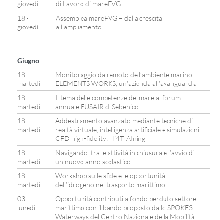
giovedì
di Lavoro di mareFVG
18 -
Assemblea mareFVG – dalla crescita
giovedì
all’ampliamento
Giugno
18 -
Monitoraggio da remoto dell’ambiente marino:
martedì
ELEMENTS WORKS, un’azienda all’avanguardia
18 -
Il tema delle competenze del mare al forum
martedì
annuale EUSAIR di Sebenico
18 -
Addestramento avanzato mediante tecniche di
martedì
realtà virtuale, intelligenza artificiale e simulazioni
CFD high-fidelity: Hi4TrAIning
18 -
Navigando: tra le attività in chiusura e l’avvio di
martedì
un nuovo anno scolastico
18 -
Workshop sulle sfide e le opportunità
martedì
dell’idrogeno nel trasporto marittimo
03 -
Opportunità contributi a fondo perduto settore
lunedì
marittimo con il bando proposto dallo SPOKE3 –
Waterways del Centro Nazionale della Mobilità