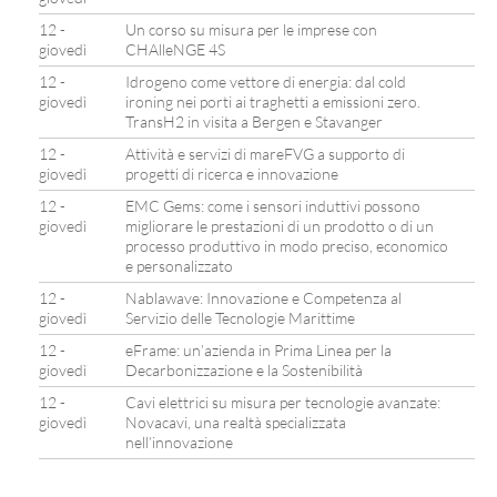
12 -
Un corso su misura per le imprese con
giovedì
CHAlleNGE 4S
12 -
Idrogeno come vettore di energia: dal cold
giovedì
ironing nei porti ai traghetti a emissioni zero.
TransH2 in visita a Bergen e Stavanger
12 -
Attività e servizi di mareFVG a supporto di
giovedì
progetti di ricerca e innovazione
12 -
EMC Gems: come i sensori induttivi possono
giovedì
migliorare le prestazioni di un prodotto o di un
processo produttivo in modo preciso, economico
e personalizzato
12 -
Nablawave: Innovazione e Competenza al
giovedì
Servizio delle Tecnologie Marittime
12 -
eFrame: un’azienda in Prima Linea per la
giovedì
Decarbonizzazione e la Sostenibilità
12 -
Cavi elettrici su misura per tecnologie avanzate:
giovedì
Novacavi, una realtà specializzata
nell’innovazione