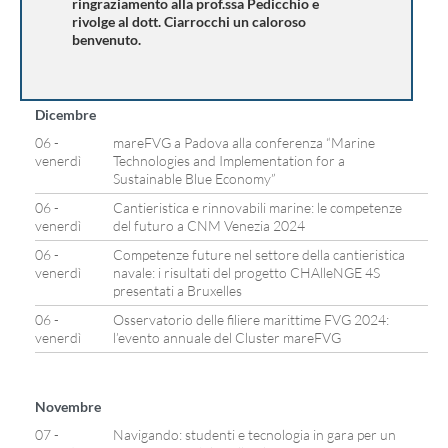
ringraziamento alla prof.ssa Pedicchio e
rivolge al dott. Ciarrocchi un caloroso
benvenuto.
Dicembre
06 -
mareFVG a Padova alla conferenza “Marine
venerdì
Technologies and Implementation for a
Sustainable Blue Economy”
06 -
Cantieristica e rinnovabili marine: le competenze
venerdì
del futuro a CNM Venezia 2024
06 -
Competenze future nel settore della cantieristica
venerdì
navale: i risultati del progetto CHAlleNGE 4S
presentati a Bruxelles
06 -
Osservatorio delle filiere marittime FVG 2024:
venerdì
l’evento annuale del Cluster mareFVG
Novembre
07 -
Navigando: studenti e tecnologia in gara per un