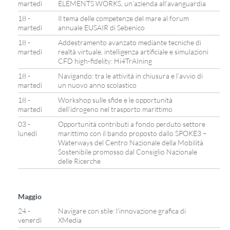
martedì
ELEMENTS WORKS, un’azienda all’avanguardia
18 -
Il tema delle competenze del mare al forum
martedì
annuale EUSAIR di Sebenico
18 -
Addestramento avanzato mediante tecniche di
martedì
realtà virtuale, intelligenza artificiale e simulazioni
CFD high-fidelity: Hi4TrAIning
18 -
Navigando: tra le attività in chiusura e l’avvio di
martedì
un nuovo anno scolastico
18 -
Workshop sulle sfide e le opportunità
martedì
dell’idrogeno nel trasporto marittimo
03 -
Opportunità contributi a fondo perduto settore
lunedì
marittimo con il bando proposto dallo SPOKE3 –
Waterways del Centro Nazionale della Mobilità
Sostenibile promosso dal Consiglio Nazionale
delle Ricerche
Maggio
24 -
Navigare con stile: l’innovazione grafica di
venerdì
XMedia