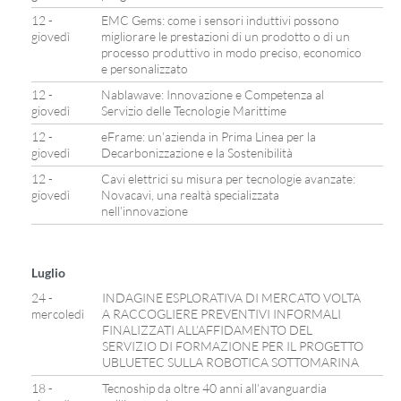
12 -
EMC Gems: come i sensori induttivi possono
giovedì
migliorare le prestazioni di un prodotto o di un
processo produttivo in modo preciso, economico
e personalizzato
12 -
Nablawave: Innovazione e Competenza al
giovedì
Servizio delle Tecnologie Marittime
12 -
eFrame: un’azienda in Prima Linea per la
giovedì
Decarbonizzazione e la Sostenibilità
12 -
Cavi elettrici su misura per tecnologie avanzate:
giovedì
Novacavi, una realtà specializzata
nell’innovazione
Luglio
24 -
INDAGINE ESPLORATIVA DI MERCATO VOLTA
mercoledì
A RACCOGLIERE PREVENTIVI INFORMALI
FINALIZZATI ALL’AFFIDAMENTO DEL
SERVIZIO DI FORMAZIONE PER IL PROGETTO
UBLUETEC SULLA ROBOTICA SOTTOMARINA
18 -
Tecnoship da oltre 40 anni all’avanguardia