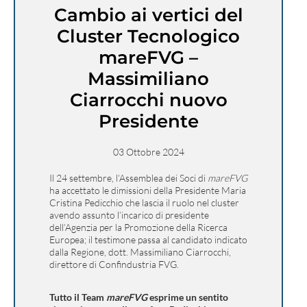
Cambio ai vertici del
Cluster Tecnologico
mareFVG –
Massimiliano
Ciarrocchi nuovo
Presidente
03 Ottobre 2024
Il 24 settembre, l’Assemblea dei Soci di
mareFVG
ha accettato le dimissioni della Presidente Maria
Cristina Pedicchio che lascia il ruolo nel cluster
avendo assunto l’incarico di presidente
dell’Agenzia per la Promozione della Ricerca
Europea
; il testimone passa al candidato indicato
dalla Regione, dott. Massimiliano Ciarrocchi,
direttore di Confindustria FVG.
Tutto il Team
mareFVG
esprime un sentito