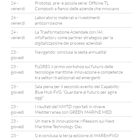
24 -
Prototipi, pre- e piccola serie: Officine TL
venerdì
Compositi a fianco delle aziende che innovano
24 -
Laboratorio materiali e rivestimenti
venerdì
anticorrosione
24 -
La Trasformazione Aziendale con l’AI:
venerdì
infoFactory come partner strategico per la
digitalizzazione dei processi aziendali
23 -
Navigando: conclusa la sesta annualità!
giovedì
23 -
FLORES: il primo workshop sul futuro delle
giovedì
tecnologie marittime, innovazione e competenze
tra settori tradizionali ed emergenti
23 -
Sala piena per il secondo evento del Capability
giovedì
Blue Hub FVG “Guardare al futuro per agire
oggi”
23 -
I risultati del NMTD riportati in chiave
giovedì
Mediterranea con GREEN MARINE MED
23 -
Un mare di innovazione: riflessioni sul Next
giovedì
Maritime Technology Day
23 -
Si è conclusa la terza edizione di MAREinFVG!