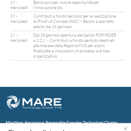
17 -
Bandi europei, nuove opportunità per
mercoledì
l’innovazione blu
17 -
Contributi a fondo perduto per la realizzazione
mercoledì
di Proof of Concept (PoC) – Bando a sportello
aperto dal 15 gennaio
17 -
Dal 10 gennaio apertura del bando POR FESER
mercoledì
a.1.2.1. – Contributi a fondo perduto destinati
alle imprese della Regione FVG per azioni
finalizzate a innovazioni di processo e di tipo
organizzativo
Maritime, Aerospace, Renewable Energies Technology Cluster
FVG