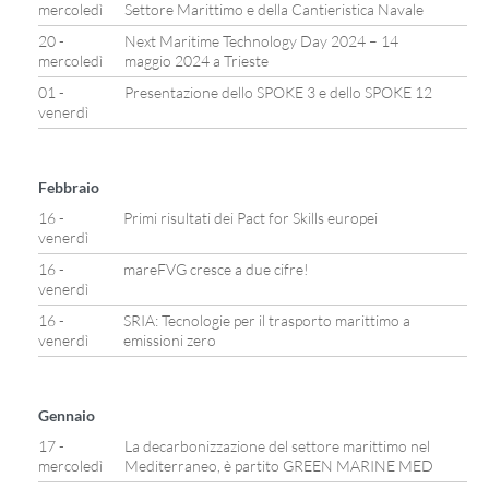
mercoledì
Settore Marittimo e della Cantieristica Navale
20 -
Next Maritime Technology Day 2024 – 14
mercoledì
maggio 2024 a Trieste
01 -
Presentazione dello SPOKE 3 e dello SPOKE 12
venerdì
Febbraio
16 -
Primi risultati dei Pact for Skills europei
venerdì
16 -
mareFVG cresce a due cifre!
venerdì
16 -
SRIA: Tecnologie per il trasporto marittimo a
venerdì
emissioni zero
Gennaio
17 -
La decarbonizzazione del settore marittimo nel
mercoledì
Mediterraneo, è partito GREEN MARINE MED