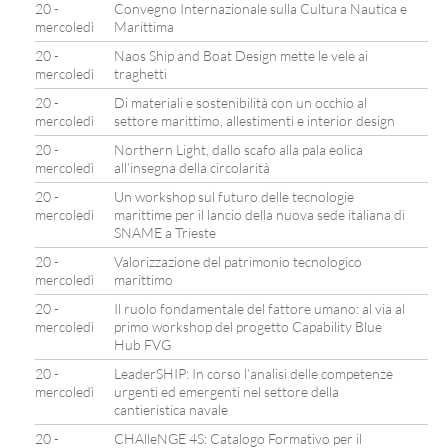
20 -
Convegno Internazionale sulla Cultura Nautica e
mercoledì
Marittima
20 -
Naos Ship and Boat Design mette le vele ai
mercoledì
traghetti
20 -
Di materiali e sostenibilità con un occhio al
mercoledì
settore marittimo, allestimenti e interior design
20 -
Northern Light, dallo scafo alla pala eolica
mercoledì
all’insegna della circolarità
20 -
Un workshop sul futuro delle tecnologie
mercoledì
marittime per il lancio della nuova sede italiana di
SNAME a Trieste
20 -
Valorizzazione del patrimonio tecnologico
mercoledì
marittimo
20 -
Il ruolo fondamentale del fattore umano: al via al
mercoledì
primo workshop del progetto Capability Blue
Hub FVG
20 -
LeaderSHIP: In corso l’analisi delle competenze
mercoledì
urgenti ed emergenti nel settore della
cantieristica navale
20 -
CHAlleNGE 4S: Catalogo Formativo per il