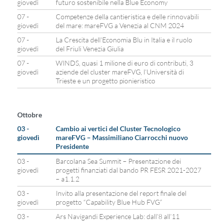
giovedì
futuro sostenibile nella Blue Economy
07 -
Competenze della cantieristica e delle rinnovabili
giovedì
del mare: mareFVG a Venezia al CNM 2024
07 -
La Crescita dell’Economia Blu in Italia e il ruolo
giovedì
del Friuli Venezia Giulia
07 -
WINDS, quasi 1 milione di euro di contributi, 3
giovedì
aziende del cluster mareFVG, l’Università di
Trieste e un progetto pionieristico
Ottobre
03 -
Cambio ai vertici del Cluster Tecnologico
giovedì
mareFVG – Massimiliano Ciarrocchi nuovo
Presidente
03 -
Barcolana Sea Summit – Presentazione dei
giovedì
progetti finanziati dal bando PR FESR 2021-2027
– a1.1.2
03 -
Invito alla presentazione del report finale del
giovedì
progetto “Capability Blue Hub FVG”
03 -
Ars Navigandi Experience Lab: dall’8 all’11