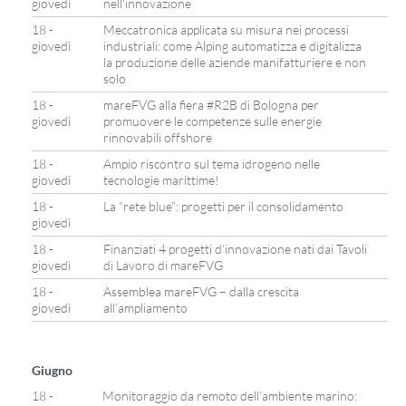
giovedì
nell’innovazione
18 -
Meccatronica applicata su misura nei processi
giovedì
industriali: come Alping automatizza e digitalizza
la produzione delle aziende manifatturiere e non
solo
18 -
mareFVG alla fiera #R2B di Bologna per
giovedì
promuovere le competenze sulle energie
rinnovabili offshore
18 -
Ampio riscontro sul tema idrogeno nelle
giovedì
tecnologie marittime!
18 -
La “rete blue”: progetti per il consolidamento
giovedì
18 -
Finanziati 4 progetti d’innovazione nati dai Tavoli
giovedì
di Lavoro di mareFVG
18 -
Assemblea mareFVG – dalla crescita
giovedì
all’ampliamento
Giugno
18 -
Monitoraggio da remoto dell’ambiente marino: