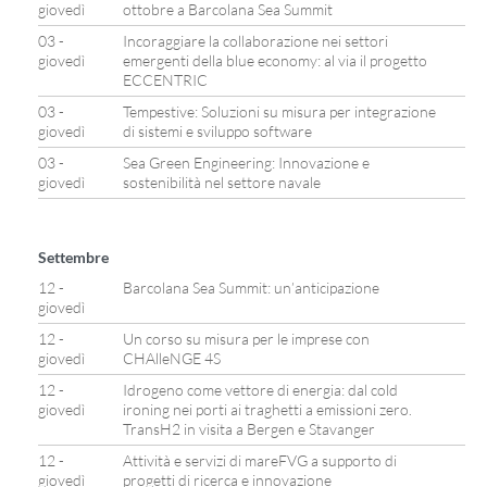
giovedì
ottobre a Barcolana Sea Summit
03 -
Incoraggiare la collaborazione nei settori
giovedì
emergenti della blue economy: al via il progetto
ECCENTRIC
03 -
Tempestive: Soluzioni su misura per integrazione
giovedì
di sistemi e sviluppo software
03 -
Sea Green Engineering: Innovazione e
giovedì
sostenibilità nel settore navale
Settembre
12 -
Barcolana Sea Summit: un’anticipazione
giovedì
12 -
Un corso su misura per le imprese con
giovedì
CHAlleNGE 4S
12 -
Idrogeno come vettore di energia: dal cold
giovedì
ironing nei porti ai traghetti a emissioni zero.
TransH2 in visita a Bergen e Stavanger
12 -
Attività e servizi di mareFVG a supporto di
giovedì
progetti di ricerca e innovazione