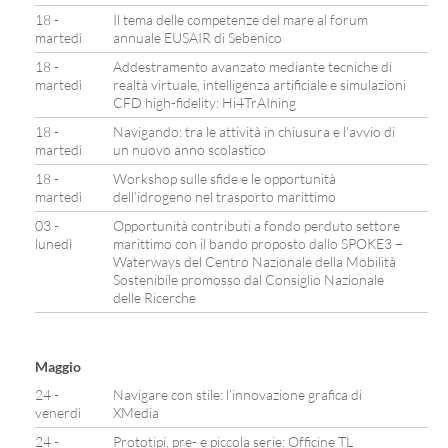
18 -
Il tema delle competenze del mare al forum
martedì
annuale EUSAIR di Sebenico
18 -
Addestramento avanzato mediante tecniche di
martedì
realtà virtuale, intelligenza artificiale e simulazioni
CFD high-fidelity: Hi4TrAIning
18 -
Navigando: tra le attività in chiusura e l’avvio di
martedì
un nuovo anno scolastico
18 -
Workshop sulle sfide e le opportunità
martedì
dell’idrogeno nel trasporto marittimo
03 -
Opportunità contributi a fondo perduto settore
lunedì
marittimo con il bando proposto dallo SPOKE3 –
Waterways del Centro Nazionale della Mobilità
Sostenibile promosso dal Consiglio Nazionale
delle Ricerche
Maggio
24 -
Navigare con stile: l’innovazione grafica di
venerdì
XMedia
24 -
Prototipi, pre- e piccola serie: Officine TL