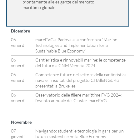
prontamente alle esigenze del mercato
marittimo globale.
Dicembre
06 -
mareFVG a Padova alla conferenza “Marine
venerdì
Technologies and Implementation for a
Sustainable Blue Economy”
06 -
Cantieristica e rinnovabili marine: le competenze
venerdì
del futuro a CNM Venezia 2024
06 -
Competenze future nel settore della cantieristica
venerdì
navale: i risultati del progetto CHAlleNGE 4S
presentati a Bruxelles
06 -
Osservatorio delle filiere marittime FVG 2024:
venerdì
l’evento annuale del Cluster mareFVG
Novembre
07 -
Navigando: studenti e tecnologia in gara per un
giovedì
futuro sostenibile nella Blue Economy