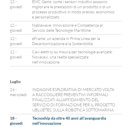
12 -
EMC Gems: come i sensori induttivi possono
giovedì
migliorare le prestazioni di un prodotto o di un
processo produttivo in modo preciso, economico
e personalizzato
12 -
Nablawave: Innovazione e Competenza al
giovedì
Servizio delle Tecnologie Marittime
12 -
eFrame: un’azienda in Prima Linea per la
giovedì
Decarbonizzazione e la Sostenibilità
12 -
Cavi elettrici su misura per tecnologie avanzate:
giovedì
Novacavi, una realtà specializzata
nell’innovazione
Luglio
24 -
INDAGINE ESPLORATIVA DI MERCATO VOLTA
mercoledì
A RACCOGLIERE PREVENTIVI INFORMALI
FINALIZZATI ALL’AFFIDAMENTO DEL
SERVIZIO DI FORMAZIONE PER IL PROGETTO
UBLUETEC SULLA ROBOTICA SOTTOMARINA
18 -
Tecnoship da oltre 40 anni all’avanguardia
giovedì
nell’innovazione