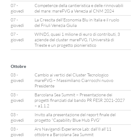
07 -
Competenze della cantieristica e delle rinnovabili
giovedì
del mare: mareFVG a Venezia al CNM 2024
07 -
La Crescita dell’Economia Blu in Italia e il ruolo
giovedì
del Friuli Venezia Giulia
07 -
WINDS, quasi 1 milione di euro di contributi, 3
giovedì
aziende del cluster mareFVG, l’Università di
Trieste e un progetto pionieristico
Ottobre
03 -
Cambio ai vertici del Cluster Tecnologico
giovedì
mareFVG – Massimiliano Ciarrocchi nuovo
Presidente
03 -
Barcolana Sea Summit – Presentazione dei
giovedì
progetti finanziati dal bando PR FESR 2021-2027
– a1.1.2
03 -
Invito alla presentazione del report finale del
giovedì
progetto “Capability Blue Hub FVG”
03 -
Ars Navigandi Experience Lab: dall’8 all’11
giovedì
ottobre a Barcolana Sea Summit