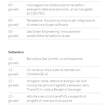
03 -
Incoraggiare la collaborazione nei settori
giovedì
emergenti della blue economy: al via il progetto
ECCENTRIC
03 -
Tempestive: Soluzioni su misura per integrazione
giovedì
di sistemi e sviluppo software
03 -
Sea Green Engineering: Innovazione e
giovedì
sostenibilità nel settore navale
Settembre
12 -
Barcolana Sea Summit: un’anticipazione
giovedì
12 -
Un corso su misura per le imprese con
giovedì
CHAlleNGE 4S
12 -
Idrogeno come vettore di energia: dal cold
giovedì
ironing nei porti ai traghetti a emissioni zero.
TransH2 in visita a Bergen e Stavanger
12 -
Attività e servizi di mareFVG a supporto di
giovedì
progetti di ricerca e innovazione