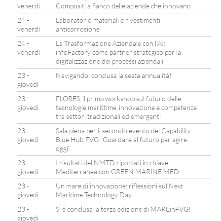
venerdì
Compositi a fianco delle aziende che innovano
24 -
Laboratorio materiali e rivestimenti
venerdì
anticorrosione
24 -
La Trasformazione Aziendale con l’AI:
venerdì
infoFactory come partner strategico per la
digitalizzazione dei processi aziendali
23 -
Navigando: conclusa la sesta annualità!
giovedì
23 -
FLORES: il primo workshop sul futuro delle
giovedì
tecnologie marittime, innovazione e competenze
tra settori tradizionali ed emergenti
23 -
Sala piena per il secondo evento del Capability
giovedì
Blue Hub FVG “Guardare al futuro per agire
oggi”
23 -
I risultati del NMTD riportati in chiave
giovedì
Mediterranea con GREEN MARINE MED
23 -
Un mare di innovazione: riflessioni sul Next
giovedì
Maritime Technology Day
23 -
Si è conclusa la terza edizione di MAREinFVG!
giovedì