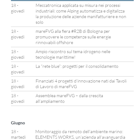
18 -
Meccatronica applicata su misura nei processi
giovedì
industriali: come Alping automatizza e digitalizza
la produzione delle aziende manifatturiere e non
solo
18 -
mareFVG alla fiera #R2B di Bologna per
giovedì
promuovere le competenze sulle energie
rinnovabili offshore
18 -
Ampio riscontro sul tema idrogeno nelle
giovedì
tecnologie marittime!
18 -
La “rete blue”: progetti per il consolidamento
giovedì
18 -
Finanziati 4 progetti d’innovazione nati dai Tavoli
giovedì
di Lavoro di mareFVG
18 -
Assemblea mareFVG – dalla crescita
giovedì
all’ampliamento
Giugno
18 -
Monitoraggio da remoto dell’ambiente marino:
martedì
ELEMENTS WORKS, un’azienda all’avanguardia