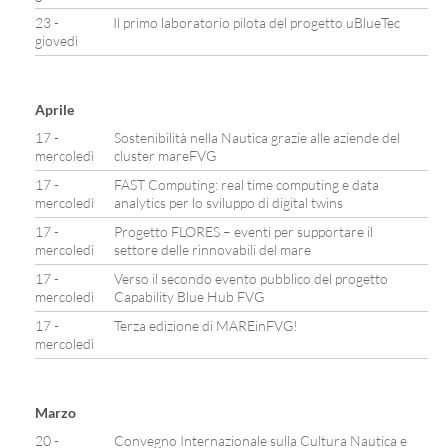
23 -
Il primo laboratorio pilota del progetto uBlueTec
giovedì
Aprile
17 -
Sostenibilità nella Nautica grazie alle aziende del
mercoledì
cluster mareFVG
17 -
FAST Computing: real time computing e data
mercoledì
analytics per lo sviluppo di digital twins
17 -
Progetto FLORES – eventi per supportare il
mercoledì
settore delle rinnovabili del mare
17 -
Verso il secondo evento pubblico del progetto
mercoledì
Capability Blue Hub FVG
17 -
Terza edizione di MAREinFVG!
mercoledì
Marzo
20 -
Convegno Internazionale sulla Cultura Nautica e