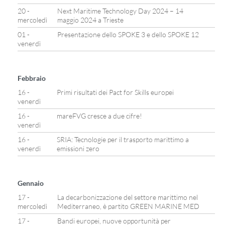
20 -
Next Maritime Technology Day 2024 – 14
mercoledì
maggio 2024 a Trieste
01 -
Presentazione dello SPOKE 3 e dello SPOKE 12
venerdì
Febbraio
16 -
Primi risultati dei Pact for Skills europei
venerdì
16 -
mareFVG cresce a due cifre!
venerdì
16 -
SRIA: Tecnologie per il trasporto marittimo a
venerdì
emissioni zero
Gennaio
17 -
La decarbonizzazione del settore marittimo nel
mercoledì
Mediterraneo, è partito GREEN MARINE MED
17 -
Bandi europei, nuove opportunità per