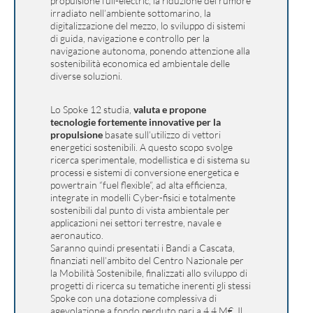
propulsione full-electric, la riduzione del rumore
irradiato nell’ambiente sottomarino, la
digitalizzazione del mezzo, lo sviluppo di sistemi
di guida, navigazione e controllo per la
navigazione autonoma, ponendo attenzione alla
sostenibilità economica ed ambientale delle
diverse soluzioni.
Lo Spoke 12 studia,
valuta e propone
tecnologie fortemente innovative
per la
propulsione
basate sull’utilizzo di vettori
energetici sostenibili. A questo scopo svolge
ricerca sperimentale, modellistica e di sistema su
processi e sistemi di conversione energetica e
powertrain “fuel flexible”, ad alta efficienza,
integrate in modelli Cyber-fisici e totalmente
sostenibili dal punto di vista ambientale per
applicazioni nei settori terrestre, navale e
aeronautico.
Saranno quindi presentati i Bandi a Cascata,
finanziati nell’ambito del Centro Nazionale per
la Mobilità Sostenibile, finalizzati allo sviluppo di
progetti di ricerca su tematiche inerenti gli stessi
Spoke con una dotazione complessiva di
agevolazione a fondo perduto pari a 4,4 M€. Il