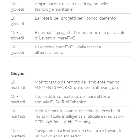
18 -
Ampio riscontro sul tema idrogeno nelle
giovedì
tecnologie marittime!
18 -
La “rete blue”: progetti per il consolidamento
giovedì
18 -
Finanziati 4 progetti d’innovazione nati dai Tavoli
giovedì
di Lavoro di mareFVG
18 -
Assemblea mareFVG – dalla crescita
giovedì
all’ampliamento
Giugno
18 -
Monitoraggio da remoto dell’ambiente marino:
martedì
ELEMENTS WORKS, un’azienda all’avanguardia
18 -
Il tema delle competenze del mare al forum
martedì
annuale EUSAIR di Sebenico
18 -
Addestramento avanzato mediante tecniche di
martedì
realtà virtuale, intelligenza artificiale e simulazioni
CFD high-fidelity: Hi4TrAIning
18 -
Navigando: tra le attività in chiusura e l’avvio di
martedì
un nuovo anno scolastico