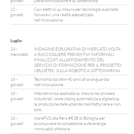
giovedì
Decarbonizzazione e la Sostenibilità
12 -
Cavi elettrici su misura per tecnologie avanzate:
giovedì
Novacavi, una realtà specializzata
nell’innovazione
Luglio
24 -
INDAGINE ESPLORATIVA DI MERCATO VOLTA
mercoledì
A RACCOGLIERE PREVENTIVI INFORMALI
FINALIZZATI ALL’AFFIDAMENTO DEL
SERVIZIO DI FORMAZIONE PER IL PROGETTO
UBLUETEC SULLA ROBOTICA SOTTOMARINA
18 -
Tecnoship da oltre 40 anni all’avanguardia
giovedì
nell’innovazione
18 -
Meccatronica applicata su misura nei processi
giovedì
industriali: come Alping automatizza e digitalizza
la produzione delle aziende manifatturiere e non
solo
18 -
mareFVG alla fiera #R2B di Bologna per
giovedì
promuovere le competenze sulle energie
rinnovabili offshore