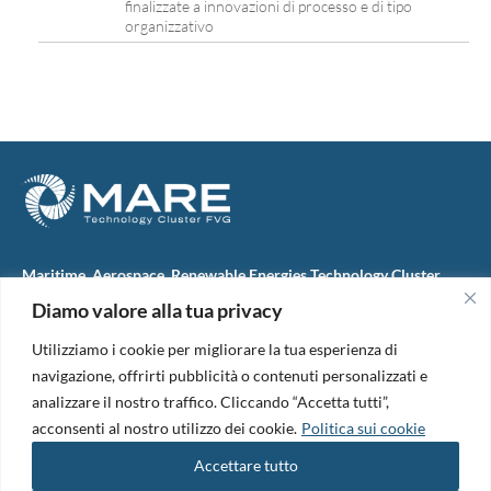
finalizzate a innovazioni di processo e di tipo
organizzativo
Maritime, Aerospace, Renewable Energies Technology Cluster
FVG
Diamo valore alla tua privacy
M.A.R.E. TC FVG S.c.ar.l.
Via IX Giugno, 46
Utilizziamo i cookie per migliorare la tua esperienza di
34074 Monfalcone (Italy)
tel. +39 0481 723440
navigazione, offrirti pubblicità o contenuti personalizzati e
Codice Fiscale e Partita Iva: 01138620313
analizzare il nostro traffico. Cliccando “Accetta tutti”,
PEC:
marefvg@legalmail.it
acconsenti al nostro utilizzo dei cookie.
Politica sui cookie
Codice univoco per i pagamenti: M5UXCR1
Accettare tutto
Copyright 2026. Design and development by
B42