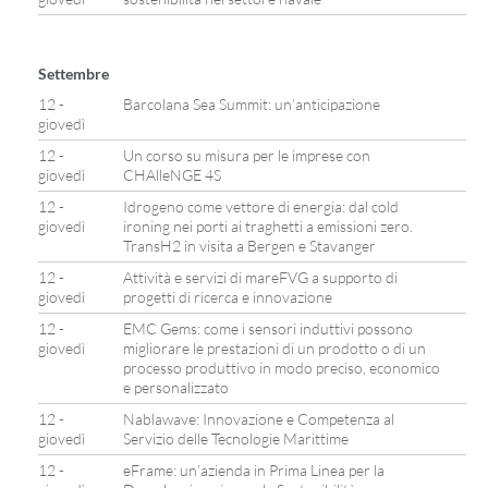
Settembre
12 -
Barcolana Sea Summit: un’anticipazione
giovedì
12 -
Un corso su misura per le imprese con
giovedì
CHAlleNGE 4S
12 -
Idrogeno come vettore di energia: dal cold
giovedì
ironing nei porti ai traghetti a emissioni zero.
TransH2 in visita a Bergen e Stavanger
12 -
Attività e servizi di mareFVG a supporto di
giovedì
progetti di ricerca e innovazione
12 -
EMC Gems: come i sensori induttivi possono
giovedì
migliorare le prestazioni di un prodotto o di un
processo produttivo in modo preciso, economico
e personalizzato
12 -
Nablawave: Innovazione e Competenza al
giovedì
Servizio delle Tecnologie Marittime
12 -
eFrame: un’azienda in Prima Linea per la