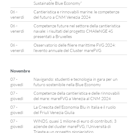
Sustainable Blue Economy”
06 -
Cantieristica e rinnovabili marine: le competenze
venerdì
del futuro a CNM Venezia 2024
06 -
Competenze future nel settore della cantieristica
venerdì
navale: i risultati del progetto CHAlleNGE 4S
presentati a Bruxelles
06 -
Osservatorio delle filiere marittime FVG 2024:
venerdì
l’evento annuale del Cluster mareFVG
Novembre
07 -
Navigando: studenti e tecnologia in gara per un
giovedì
futuro sostenibile nella Blue Economy
07 -
Competenze della cantieristica e delle rinnovabili
giovedì
del mare: mareFVG a Venezia al CNM 2024
07 -
La Crescita dell’Economia Blu in Italia e il ruolo
giovedì
del Friuli Venezia Giulia
07 -
WINDS, quasi 1 milione di euro di contributi, 3
giovedì
aziende del cluster mareFVG, l’Università di
Trieste e un progetto pionieristico