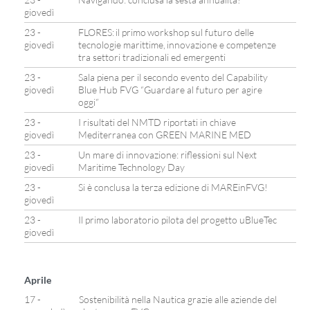
giovedì
23 -
FLORES: il primo workshop sul futuro delle
giovedì
tecnologie marittime, innovazione e competenze
tra settori tradizionali ed emergenti
23 -
Sala piena per il secondo evento del Capability
giovedì
Blue Hub FVG “Guardare al futuro per agire
oggi”
23 -
I risultati del NMTD riportati in chiave
giovedì
Mediterranea con GREEN MARINE MED
23 -
Un mare di innovazione: riflessioni sul Next
giovedì
Maritime Technology Day
23 -
Si è conclusa la terza edizione di MAREinFVG!
giovedì
23 -
Il primo laboratorio pilota del progetto uBlueTec
giovedì
Aprile
17 -
Sostenibilità nella Nautica grazie alle aziende del