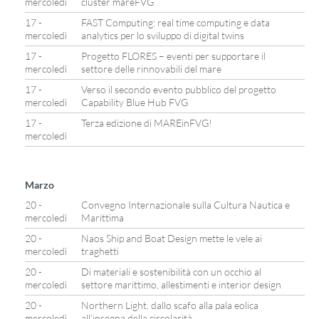
mercoledì
cluster mareFVG
17 -
FAST Computing: real time computing e data
mercoledì
analytics per lo sviluppo di digital twins
17 -
Progetto FLORES – eventi per supportare il
mercoledì
settore delle rinnovabili del mare
17 -
Verso il secondo evento pubblico del progetto
mercoledì
Capability Blue Hub FVG
17 -
Terza edizione di MAREinFVG!
mercoledì
Marzo
20 -
Convegno Internazionale sulla Cultura Nautica e
mercoledì
Marittima
20 -
Naos Ship and Boat Design mette le vele ai
mercoledì
traghetti
20 -
Di materiali e sostenibilità con un occhio al
mercoledì
settore marittimo, allestimenti e interior design
20 -
Northern Light, dallo scafo alla pala eolica
mercoledì
all’insegna della circolarità