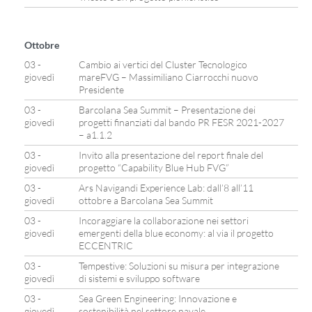
Ottobre
03 -
Cambio ai vertici del Cluster Tecnologico
giovedì
mareFVG – Massimiliano Ciarrocchi nuovo
Presidente
03 -
Barcolana Sea Summit – Presentazione dei
giovedì
progetti finanziati dal bando PR FESR 2021-2027
– a1.1.2
03 -
Invito alla presentazione del report finale del
giovedì
progetto “Capability Blue Hub FVG”
03 -
Ars Navigandi Experience Lab: dall’8 all’11
giovedì
ottobre a Barcolana Sea Summit
03 -
Incoraggiare la collaborazione nei settori
giovedì
emergenti della blue economy: al via il progetto
ECCENTRIC
03 -
Tempestive: Soluzioni su misura per integrazione
giovedì
di sistemi e sviluppo software
03 -
Sea Green Engineering: Innovazione e
giovedì
sostenibilità nel settore navale