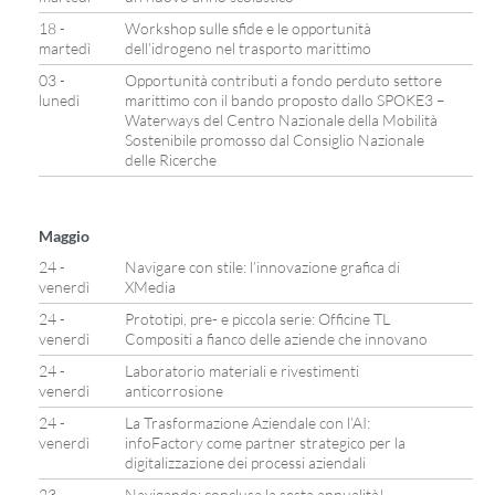
18 -
Workshop sulle sfide e le opportunità
martedì
dell’idrogeno nel trasporto marittimo
03 -
Opportunità contributi a fondo perduto settore
lunedì
marittimo con il bando proposto dallo SPOKE3 –
Waterways del Centro Nazionale della Mobilità
Sostenibile promosso dal Consiglio Nazionale
delle Ricerche
Maggio
24 -
Navigare con stile: l’innovazione grafica di
venerdì
XMedia
24 -
Prototipi, pre- e piccola serie: Officine TL
venerdì
Compositi a fianco delle aziende che innovano
24 -
Laboratorio materiali e rivestimenti
venerdì
anticorrosione
24 -
La Trasformazione Aziendale con l’AI:
venerdì
infoFactory come partner strategico per la
digitalizzazione dei processi aziendali
23 -
Navigando: conclusa la sesta annualità!