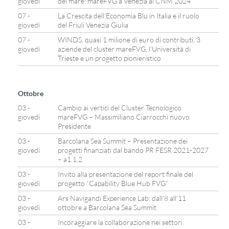
giovedì
del mare: mareFVG a Venezia al CNM 2024
07 -
La Crescita dell’Economia Blu in Italia e il ruolo
giovedì
del Friuli Venezia Giulia
07 -
WINDS, quasi 1 milione di euro di contributi, 3
giovedì
aziende del cluster mareFVG, l’Università di
Trieste e un progetto pionieristico
Ottobre
03 -
Cambio ai vertici del Cluster Tecnologico
giovedì
mareFVG – Massimiliano Ciarrocchi nuovo
Presidente
03 -
Barcolana Sea Summit – Presentazione dei
giovedì
progetti finanziati dal bando PR FESR 2021-2027
– a1.1.2
03 -
Invito alla presentazione del report finale del
giovedì
progetto “Capability Blue Hub FVG”
03 -
Ars Navigandi Experience Lab: dall’8 all’11
giovedì
ottobre a Barcolana Sea Summit
03 -
Incoraggiare la collaborazione nei settori