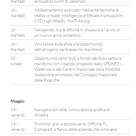
martedì
annuale EUSAIR di Sebenico
18 -
Addestramento avanzato mediante tecniche di
martedì
realtà virtuale, intelligenza artificiale e simulazioni
CFD high-fidelity: Hi4TrAIning
18 -
Navigando: tra le attività in chiusura e l’avvio di
martedì
un nuovo anno scolastico
18 -
Workshop sulle sfide e le opportunità
martedì
dell’idrogeno nel trasporto marittimo
03 -
Opportunità contributi a fondo perduto settore
lunedì
marittimo con il bando proposto dallo SPOKE3 –
Waterways del Centro Nazionale della Mobilità
Sostenibile promosso dal Consiglio Nazionale
delle Ricerche
Maggio
24 -
Navigare con stile: l’innovazione grafica di
venerdì
XMedia
24 -
Prototipi, pre- e piccola serie: Officine TL
venerdì
Compositi a fianco delle aziende che innovano