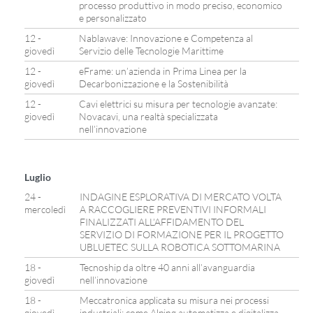
processo produttivo in modo preciso, economico
e personalizzato
12 -
Nablawave: Innovazione e Competenza al
giovedì
Servizio delle Tecnologie Marittime
12 -
eFrame: un’azienda in Prima Linea per la
giovedì
Decarbonizzazione e la Sostenibilità
12 -
Cavi elettrici su misura per tecnologie avanzate:
giovedì
Novacavi, una realtà specializzata
nell’innovazione
Luglio
24 -
INDAGINE ESPLORATIVA DI MERCATO VOLTA
mercoledì
A RACCOGLIERE PREVENTIVI INFORMALI
FINALIZZATI ALL’AFFIDAMENTO DEL
SERVIZIO DI FORMAZIONE PER IL PROGETTO
UBLUETEC SULLA ROBOTICA SOTTOMARINA
18 -
Tecnoship da oltre 40 anni all’avanguardia
giovedì
nell’innovazione
18 -
Meccatronica applicata su misura nei processi
giovedì
industriali: come Alping automatizza e digitalizza