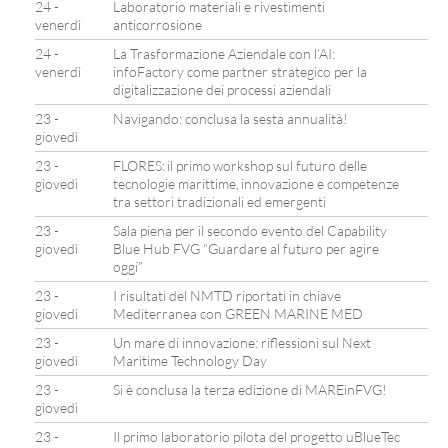
24 -
Laboratorio materiali e rivestimenti
venerdì
anticorrosione
24 -
La Trasformazione Aziendale con l’AI:
venerdì
infoFactory come partner strategico per la
digitalizzazione dei processi aziendali
23 -
Navigando: conclusa la sesta annualità!
giovedì
23 -
FLORES: il primo workshop sul futuro delle
giovedì
tecnologie marittime, innovazione e competenze
tra settori tradizionali ed emergenti
23 -
Sala piena per il secondo evento del Capability
giovedì
Blue Hub FVG “Guardare al futuro per agire
oggi”
23 -
I risultati del NMTD riportati in chiave
giovedì
Mediterranea con GREEN MARINE MED
23 -
Un mare di innovazione: riflessioni sul Next
giovedì
Maritime Technology Day
23 -
Si è conclusa la terza edizione di MAREinFVG!
giovedì
23 -
Il primo laboratorio pilota del progetto uBlueTec