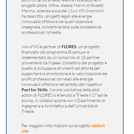
progetti pilota. Infine, Alessia Marini di Rosetti
Marino, azienda socia del
Clust-ER Greentech
,
ha descritto i progetti legati alle energie
rinnovabili offshore nei quali l’azienda è
impegnata, concentrandosi sulle competenze
professionali richieste.
mareFVG
è partner di
FLORES
, un progetto
finanziato dal programma Erasmus+ e
implementato da un consorzio di 15 partner
provenienti da 8 paesi. L’obiettivo del progetto è
quello di sviluppare strumenti ed attività per
supportare la promozione e la valorizzazione dei
profili professionali correlati alle energie
rinnovabili offshore nell’ambito del rispettivo
Pact for Skills
. Il primo workshop della pilot
action di FLORES si è tenuto a Trieste il 17 aprile
scorso, in collaborazione con il Dipartimento di
Ingegneria e Architettura dell’Università di
Trieste.
Per maggiori informazioni sul progetto
visita il
sito
.