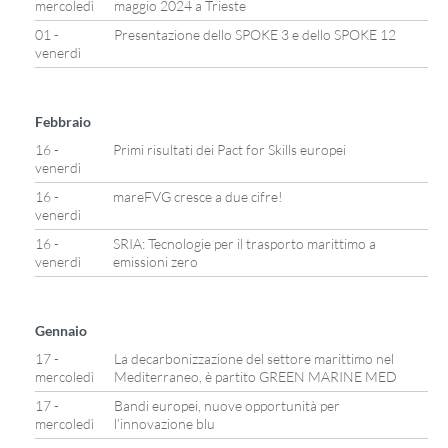
mercoledì
maggio 2024 a Trieste
01 -
Presentazione dello SPOKE 3 e dello SPOKE 12
venerdì
Febbraio
16 -
Primi risultati dei Pact for Skills europei
venerdì
16 -
mareFVG cresce a due cifre!
venerdì
16 -
SRIA: Tecnologie per il trasporto marittimo a
venerdì
emissioni zero
Gennaio
17 -
La decarbonizzazione del settore marittimo nel
mercoledì
Mediterraneo, è partito GREEN MARINE MED
17 -
Bandi europei, nuove opportunità per
mercoledì
l’innovazione blu