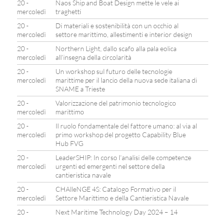
20 -
Naos Ship and Boat Design mette le vele ai
mercoledì
traghetti
20 -
Di materiali e sostenibilità con un occhio al
mercoledì
settore marittimo, allestimenti e interior design
20 -
Northern Light, dallo scafo alla pala eolica
mercoledì
all’insegna della circolarità
20 -
Un workshop sul futuro delle tecnologie
mercoledì
marittime per il lancio della nuova sede italiana di
SNAME a Trieste
20 -
Valorizzazione del patrimonio tecnologico
mercoledì
marittimo
20 -
Il ruolo fondamentale del fattore umano: al via al
mercoledì
primo workshop del progetto Capability Blue
Hub FVG
20 -
LeaderSHIP: In corso l’analisi delle competenze
mercoledì
urgenti ed emergenti nel settore della
cantieristica navale
20 -
CHAlleNGE 4S: Catalogo Formativo per il
mercoledì
Settore Marittimo e della Cantieristica Navale
20 -
Next Maritime Technology Day 2024 – 14