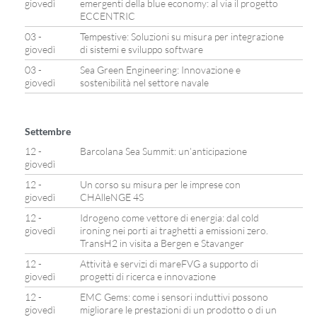
giovedì
emergenti della blue economy: al via il progetto
ECCENTRIC
03 -
Tempestive: Soluzioni su misura per integrazione
giovedì
di sistemi e sviluppo software
03 -
Sea Green Engineering: Innovazione e
giovedì
sostenibilità nel settore navale
Settembre
12 -
Barcolana Sea Summit: un’anticipazione
giovedì
12 -
Un corso su misura per le imprese con
giovedì
CHAlleNGE 4S
12 -
Idrogeno come vettore di energia: dal cold
giovedì
ironing nei porti ai traghetti a emissioni zero.
TransH2 in visita a Bergen e Stavanger
12 -
Attività e servizi di mareFVG a supporto di
giovedì
progetti di ricerca e innovazione
12 -
EMC Gems: come i sensori induttivi possono
giovedì
migliorare le prestazioni di un prodotto o di un