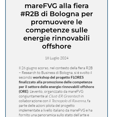
mareFVG alla fiera
#R2B di Bologna per
promuovere le
competenze sulle
energie rinnovabili
offshore
18 Luglio 2024
Il 26 giugno scorso, nel contesto della fiera R2B
– Research to Business di Bologna, si è svolto il
secondo
workshop del progetto FLORES
finalizzato alla promozione delle competenze
per il settore delle energie rinnovabili offshore
(ORE)
. L’evento, organizzato da mareFVG
congiuntamente al
Clust-ER Greentech
in
collaborazione con il
Tecnopolo di Ravenna,
fa
parte delle azioni pilota del progetto
implementate a livello italiano da mareFVG e ha
fornito una panoramica sullo stato dell’arte e