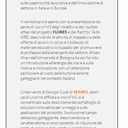
sulle opportunità lavorative e dell’innovazione di
settore in Italia e in Europa.
Il workshop si è aperto con la presentazione da
parte di
mareFVG
degli obiettivi e dei risultati
attesi del progetto
FLORES
e del Pact for Skills
ORE, descrivendo le attività di mappatura delle
offerte di lavoro in corso e il collaudo di
materiale educativo sviluppato per promuovere
le professionalità emergenti del settore. Ahsan
Khan dell’Università di Bologna ha poi fornito
un’introduzione all’energia del mare e sulla
ricerca e innovazione, con un’attenzione
particolare al ruolo delle turbine eoliche
galleggianti nel contesto italiano.
L’intervento di Giorgio Cucè di
SEARES
, start-
up di Livorno affiliata a
mareFVG
, si è
concentrato sulla descrizione del portafoglio di
soluzioni innovative per ormeggi e sulle
applicazioni del prodotto
Seadamp
nel campo
dell’eolico galleggiante, descrivendone le
caratteristiche di smorzamento, di riduzione dei
picchi di carico e della relativa installazione in