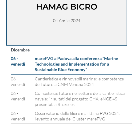
HAMAG BICRO
04 Aprile 2024
Dicembre
06 -
mareFVG a Padova alla conferenza “Marine
venerdì
Technologies and Implementation for a
Sustainable Blue Economy”
06 -
Cantieristica e rinnovabili marine: le competenze
venerdì
del futuro a CNM Venezia 2024
06 -
Competenze future nel settore della cantieristica
venerdì
navale: i risultati del progetto CHAlleNGE 4S
presentati a Bruxelles
06 -
Osservatorio delle filiere marittime FVG 2024:
venerdì
l’evento annuale del Cluster mareFVG