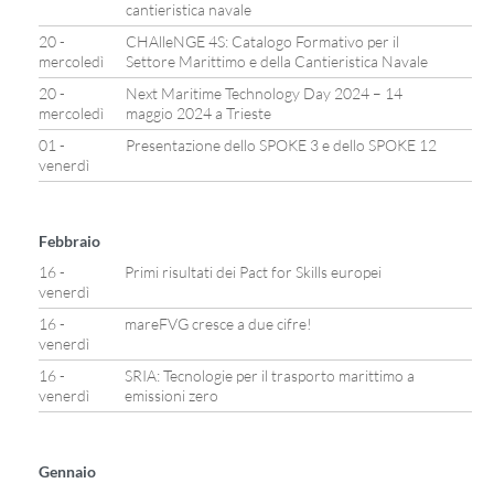
cantieristica navale
20 -
CHAlleNGE 4S: Catalogo Formativo per il
mercoledì
Settore Marittimo e della Cantieristica Navale
20 -
Next Maritime Technology Day 2024 – 14
mercoledì
maggio 2024 a Trieste
01 -
Presentazione dello SPOKE 3 e dello SPOKE 12
venerdì
Febbraio
16 -
Primi risultati dei Pact for Skills europei
venerdì
16 -
mareFVG cresce a due cifre!
venerdì
16 -
SRIA: Tecnologie per il trasporto marittimo a
venerdì
emissioni zero
Gennaio