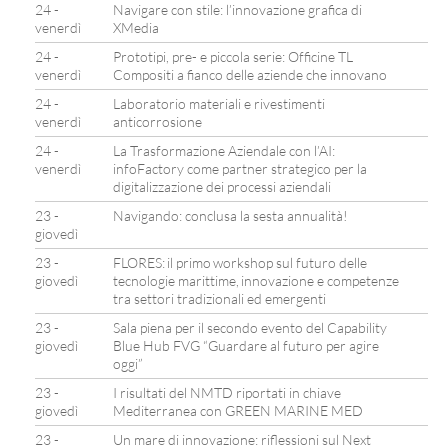
24 -
Navigare con stile: l’innovazione grafica di
venerdì
XMedia
24 -
Prototipi, pre- e piccola serie: Officine TL
venerdì
Compositi a fianco delle aziende che innovano
24 -
Laboratorio materiali e rivestimenti
venerdì
anticorrosione
24 -
La Trasformazione Aziendale con l’AI:
venerdì
infoFactory come partner strategico per la
digitalizzazione dei processi aziendali
23 -
Navigando: conclusa la sesta annualità!
giovedì
23 -
FLORES: il primo workshop sul futuro delle
giovedì
tecnologie marittime, innovazione e competenze
tra settori tradizionali ed emergenti
23 -
Sala piena per il secondo evento del Capability
giovedì
Blue Hub FVG “Guardare al futuro per agire
oggi”
23 -
I risultati del NMTD riportati in chiave
giovedì
Mediterranea con GREEN MARINE MED
23 -
Un mare di innovazione: riflessioni sul Next