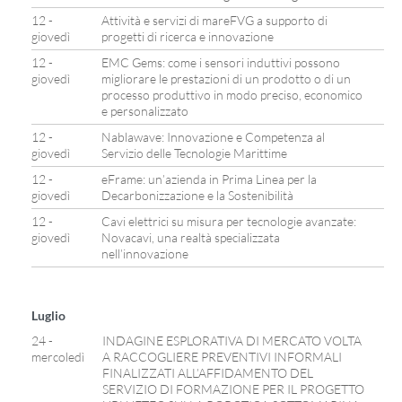
12 -
Attività e servizi di mareFVG a supporto di
giovedì
progetti di ricerca e innovazione
12 -
EMC Gems: come i sensori induttivi possono
giovedì
migliorare le prestazioni di un prodotto o di un
processo produttivo in modo preciso, economico
e personalizzato
12 -
Nablawave: Innovazione e Competenza al
giovedì
Servizio delle Tecnologie Marittime
12 -
eFrame: un’azienda in Prima Linea per la
giovedì
Decarbonizzazione e la Sostenibilità
12 -
Cavi elettrici su misura per tecnologie avanzate:
giovedì
Novacavi, una realtà specializzata
nell’innovazione
Luglio
24 -
INDAGINE ESPLORATIVA DI MERCATO VOLTA
mercoledì
A RACCOGLIERE PREVENTIVI INFORMALI
FINALIZZATI ALL’AFFIDAMENTO DEL
SERVIZIO DI FORMAZIONE PER IL PROGETTO