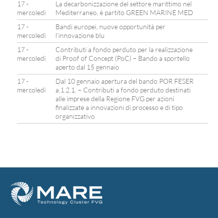
17 -
La decarbonizzazione del settore marittimo nel
mercoledì
Mediterraneo, è partito GREEN MARINE MED
17 -
Bandi europei, nuove opportunità per
mercoledì
l’innovazione blu
17 -
Contributi a fondo perduto per la realizzazione
mercoledì
di Proof of Concept (PoC) – Bando a sportello
aperto dal 15 gennaio
17 -
Dal 10 gennaio apertura del bando POR FESER
mercoledì
a.1.2.1. – Contributi a fondo perduto destinati
alle imprese della Regione FVG per azioni
finalizzate a innovazioni di processo e di tipo
organizzativo