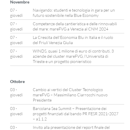
Novembre
07 -
Navigando: studenti e tecnologia in gara per un
giovedì
futuro sostenibile nella Blue Economy
07 -
Competenze della cantieristica e delle rinnovabili
giovedì
del mare: mareFVG a Venezia al CNM 2024
07 -
La Crescita dell’Economia Blu in Italia e il ruolo
giovedì
del Friuli Venezia Giulia
07 -
WINDS, quasi 1 milione di euro di contributi, 3
giovedì
aziende del cluster mareFVG, l’Università di
Trieste e un progetto pionieristico
Ottobre
03 -
Cambio ai vertici del Cluster Tecnologico
giovedì
mareFVG – Massimiliano Ciarrocchi nuovo
Presidente
03 -
Barcolana Sea Summit – Presentazione dei
giovedì
progetti finanziati dal bando PR FESR 2021-2027
– a1.1.2
03 -
Invito alla presentazione del report finale del