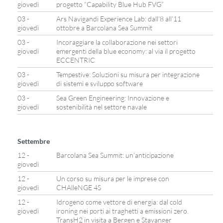
giovedì
progetto “Capability Blue Hub FVG”
03 -
Ars Navigandi Experience Lab: dall’8 all’11
giovedì
ottobre a Barcolana Sea Summit
03 -
Incoraggiare la collaborazione nei settori
giovedì
emergenti della blue economy: al via il progetto
ECCENTRIC
03 -
Tempestive: Soluzioni su misura per integrazione
giovedì
di sistemi e sviluppo software
03 -
Sea Green Engineering: Innovazione e
giovedì
sostenibilità nel settore navale
Settembre
12 -
Barcolana Sea Summit: un’anticipazione
giovedì
12 -
Un corso su misura per le imprese con
giovedì
CHAlleNGE 4S
12 -
Idrogeno come vettore di energia: dal cold
giovedì
ironing nei porti ai traghetti a emissioni zero.
TransH2 in visita a Bergen e Stavanger