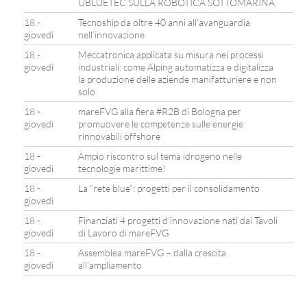
UBLUETEC SULLA ROBOTICA SOTTOMARINA
18 -
Tecnoship da oltre 40 anni all’avanguardia
giovedì
nell’innovazione
18 -
Meccatronica applicata su misura nei processi
giovedì
industriali: come Alping automatizza e digitalizza
la produzione delle aziende manifatturiere e non
solo
18 -
mareFVG alla fiera #R2B di Bologna per
giovedì
promuovere le competenze sulle energie
rinnovabili offshore
18 -
Ampio riscontro sul tema idrogeno nelle
giovedì
tecnologie marittime!
18 -
La “rete blue”: progetti per il consolidamento
giovedì
18 -
Finanziati 4 progetti d’innovazione nati dai Tavoli
giovedì
di Lavoro di mareFVG
18 -
Assemblea mareFVG – dalla crescita
giovedì
all’ampliamento