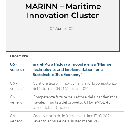
MARINN – Maritime
Innovation Cluster
04 Aprile 2024
Dicembre
06 -
mareFVG a Padova alla conferenza “Marine
venerdì
Technologies and Implementation for a
Sustainable Blue Economy”
06 -
Cantieristica e rinnovabili marine: le competenze
venerdì
del futuro a CNM Venezia 2024
06 -
Competenze future nel settore della cantieristica
venerdì
navale: i risultati del progetto CHAlleNGE 4S
presentati a Bruxelles
06 -
Osservatorio delle filiere marittime FVG 2024:
venerdì
l’evento annuale del Cluster mareFVG