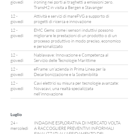
giovedì
ironing nei porti ai traghetti a emissioni zero.
TransH2 in visita a Bergen e Stavanger
12 -
Attività e servizi di mareFVG a supporto di
giovedì
progetti di ricerca e innovazione
12 -
EMC Gems: come i sensori induttivi possono
giovedì
migliorare le prestazioni di un prodotto o di un
processo produttivo in modo preciso, economico
e personalizzato
12 -
Nablawave: Innovazione e Competenza al
giovedì
Servizio delle Tecnologie Marittime
12 -
eFrame: un’azienda in Prima Linea per la
giovedì
Decarbonizzazione e la Sostenibilità
12 -
Cavi elettrici su misura per tecnologie avanzate:
giovedì
Novacavi, una realtà specializzata
nell’innovazione
Luglio
24 -
INDAGINE ESPLORATIVA DI MERCATO VOLTA
mercoledì
A RACCOGLIERE PREVENTIVI INFORMALI
FINALIZZATI ALL’AFFIDAMENTO DEL