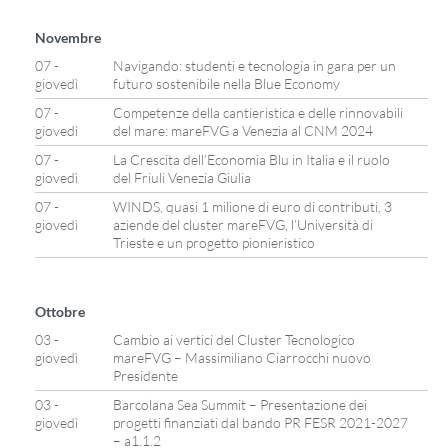
Novembre
07 -
Navigando: studenti e tecnologia in gara per un
giovedì
futuro sostenibile nella Blue Economy
07 -
Competenze della cantieristica e delle rinnovabili
giovedì
del mare: mareFVG a Venezia al CNM 2024
07 -
La Crescita dell’Economia Blu in Italia e il ruolo
giovedì
del Friuli Venezia Giulia
07 -
WINDS, quasi 1 milione di euro di contributi, 3
giovedì
aziende del cluster mareFVG, l’Università di
Trieste e un progetto pionieristico
Ottobre
03 -
Cambio ai vertici del Cluster Tecnologico
giovedì
mareFVG – Massimiliano Ciarrocchi nuovo
Presidente
03 -
Barcolana Sea Summit – Presentazione dei
giovedì
progetti finanziati dal bando PR FESR 2021-2027
– a1.1.2