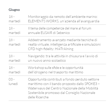
Giugno
18 -
Monitoraggio da remoto dell’ambiente marino:
martedì
ELEMENTS WORKS, un’azienda all’avanguardia
18 -
Il tema delle competenze del mare al forum
martedì
annuale EUSAIR di Sebenico
18 -
Addestramento avanzato mediante tecniche di
martedì
realtà virtuale, intelligenza artificiale e simulazioni
CFD high-fidelity: Hi4TrAIning
18 -
Navigando: tra le attività in chiusura e l’avvio di
martedì
un nuovo anno scolastico
18 -
Workshop sulle sfide e le opportunità
martedì
dell’idrogeno nel trasporto marittimo
03 -
Opportunità contributi a fondo perduto settore
lunedì
marittimo con il bando proposto dallo SPOKE3 –
Waterways del Centro Nazionale della Mobilità
Sostenibile promosso dal Consiglio Nazionale
delle Ricerche