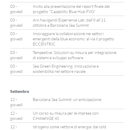
03 -
Invito alla presentazione del report finale del
giovedì
progetto “Capability Blue Hub FVG”
03 -
Ars Navigandi Experience Lab: dall’8 all’11
giovedì
ottobre a Barcolana Sea Summit
03 -
Incoraggiare la collaborazione nei settori
giovedì
emergenti della blue economy: al via il progetto
ECCENTRIC
03 -
Tempestive: Soluzioni su misura per integrazione
giovedì
di sistemi e sviluppo software
03 -
Sea Green Engineering: Innovazione e
giovedì
sostenibilità nel settore navale
Settembre
12 -
Barcolana Sea Summit: un’anticipazione
giovedì
12 -
Un corso su misura per le imprese con
giovedì
CHAlleNGE 4S
12 -
Idrogeno come vettore di energia: dal cold