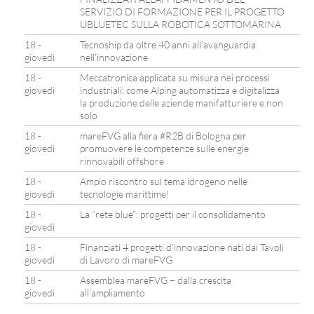
SERVIZIO DI FORMAZIONE PER IL PROGETTO
UBLUETEC SULLA ROBOTICA SOTTOMARINA
18 -
Tecnoship da oltre 40 anni all’avanguardia
giovedì
nell’innovazione
18 -
Meccatronica applicata su misura nei processi
giovedì
industriali: come Alping automatizza e digitalizza
la produzione delle aziende manifatturiere e non
solo
18 -
mareFVG alla fiera #R2B di Bologna per
giovedì
promuovere le competenze sulle energie
rinnovabili offshore
18 -
Ampio riscontro sul tema idrogeno nelle
giovedì
tecnologie marittime!
18 -
La “rete blue”: progetti per il consolidamento
giovedì
18 -
Finanziati 4 progetti d’innovazione nati dai Tavoli
giovedì
di Lavoro di mareFVG
18 -
Assemblea mareFVG – dalla crescita
giovedì
all’ampliamento