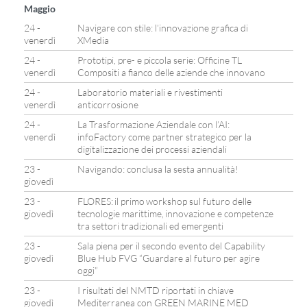
Maggio
24 -
Navigare con stile: l’innovazione grafica di
venerdì
XMedia
24 -
Prototipi, pre- e piccola serie: Officine TL
venerdì
Compositi a fianco delle aziende che innovano
24 -
Laboratorio materiali e rivestimenti
venerdì
anticorrosione
24 -
La Trasformazione Aziendale con l’AI:
venerdì
infoFactory come partner strategico per la
digitalizzazione dei processi aziendali
23 -
Navigando: conclusa la sesta annualità!
giovedì
23 -
FLORES: il primo workshop sul futuro delle
giovedì
tecnologie marittime, innovazione e competenze
tra settori tradizionali ed emergenti
23 -
Sala piena per il secondo evento del Capability
giovedì
Blue Hub FVG “Guardare al futuro per agire
oggi”
23 -
I risultati del NMTD riportati in chiave
giovedì
Mediterranea con GREEN MARINE MED