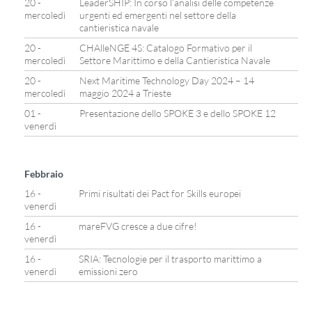
20 -
LeaderSHIP: In corso l’analisi delle competenze
mercoledì
urgenti ed emergenti nel settore della
cantieristica navale
20 -
CHAlleNGE 4S: Catalogo Formativo per il
mercoledì
Settore Marittimo e della Cantieristica Navale
20 -
Next Maritime Technology Day 2024 – 14
mercoledì
maggio 2024 a Trieste
01 -
Presentazione dello SPOKE 3 e dello SPOKE 12
venerdì
Febbraio
16 -
Primi risultati dei Pact for Skills europei
venerdì
16 -
mareFVG cresce a due cifre!
venerdì
16 -
SRIA: Tecnologie per il trasporto marittimo a
venerdì
emissioni zero