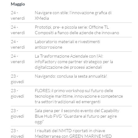
Maggio
24 -
Navigare con stile: l’innovazione grafica di
venerdì
XMedia
24 -
Prototipi, pre- e piccola serie: Officine TL
venerdì
Compositi a fianco delle aziende che innovano
24 -
Laboratorio materiali e rivestimenti
venerdì
anticorrosione
24 -
La Trasformazione Aziendale con l’AI:
venerdì
infoFactory come partner strategico per la
digitalizzazione dei processi aziendali
23 -
Navigando: conclusa la sesta annualità!
giovedì
23 -
FLORES: il primo workshop sul futuro delle
giovedì
tecnologie marittime, innovazione e competenze
tra settori tradizionali ed emergenti
23 -
Sala piena per il secondo evento del Capability
giovedì
Blue Hub FVG “Guardare al futuro per agire
oggi”
23 -
I risultati del NMTD riportati in chiave
giovedì
Mediterranea con GREEN MARINE MED