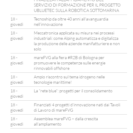
SERVIZIO DI FORMAZIONE PER IL PROGETTO
UBLUETEC SULLA ROBOTICA SOTTOMARINA
18 -
Tecnoship da oltre 40 anni all’avanguardia
giovedì
nell’innovazione
18 -
Meccatronica applicata su misura nei processi
giovedì
industriali: come Alping automatizza e digitalizza
la produzione delle aziende manifatturiere e non
solo
18 -
mareFVG alla fiera #R2B di Bologna per
giovedì
promuovere le competenze sulle energie
rinnovabili offshore
18 -
Ampio riscontro sul tema idrogeno nelle
giovedì
tecnologie marittime!
18 -
La “rete blue”: progetti per il consolidamento
giovedì
18 -
Finanziati 4 progetti d’innovazione nati dai Tavoli
giovedì
di Lavoro di mareFVG
18 -
Assemblea mareFVG – dalla crescita
giovedì
all’ampliamento