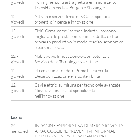
giovedì
ironing nei porti ai traghetti a emissioni zero.
TransH2 in visita a Bergen e Stavanger
12 -
Attività e servizi di mareFVG a supporto di
giovedì
progetti di ricerca e innovazione
12 -
EMC Gems: come i sensori induttivi possono
giovedì
migliorare le prestazioni di un prodotto o di un
processo produttivo in modo preciso, economico
e personalizzato
12 -
Nablawave: Innovazione e Competenza al
giovedì
Servizio delle Tecnologie Marittime
12 -
eFrame: un’azienda in Prima Linea per la
giovedì
Decarbonizzazione e la Sostenibilità
12 -
Cavi elettrici su misura per tecnologie avanzate:
giovedì
Novacavi, una realtà specializzata
nell’innovazione
Luglio
24 -
INDAGINE ESPLORATIVA DI MERCATO VOLTA
mercoledì
A RACCOGLIERE PREVENTIVI INFORMALI
FINALIZZATI ALL’AFFIDAMENTO DEL