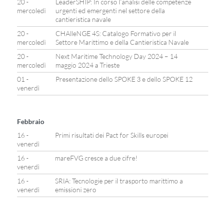
20 -
LeaderSHIP: In corso l’analisi delle competenze
mercoledì
urgenti ed emergenti nel settore della
cantieristica navale
20 -
CHAlleNGE 4S: Catalogo Formativo per il
mercoledì
Settore Marittimo e della Cantieristica Navale
20 -
Next Maritime Technology Day 2024 – 14
mercoledì
maggio 2024 a Trieste
01 -
Presentazione dello SPOKE 3 e dello SPOKE 12
venerdì
Febbraio
16 -
Primi risultati dei Pact for Skills europei
venerdì
16 -
mareFVG cresce a due cifre!
venerdì
16 -
SRIA: Tecnologie per il trasporto marittimo a
venerdì
emissioni zero