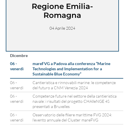
Regione Emilia-
Romagna
04 Aprile 2024
Dicembre
06 -
mareFVG a Padova alla conferenza “Marine
venerdì
Technologies and Implementation for a
Sustainable Blue Economy”
06 -
Cantieristica e rinnovabili marine: le competenze
venerdì
del futuro a CNM Venezia 2024
06 -
Competenze future nel settore della cantieristica
venerdì
navale: i risultati del progetto CHAlleNGE 4S
presentati a Bruxelles
06 -
Osservatorio delle filiere marittime FVG 2024:
venerdì
l’evento annuale del Cluster mareFVG