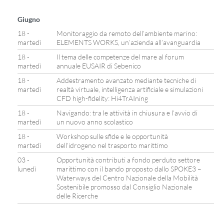
Giugno
18 -
Monitoraggio da remoto dell’ambiente marino:
martedì
ELEMENTS WORKS, un’azienda all’avanguardia
18 -
Il tema delle competenze del mare al forum
martedì
annuale EUSAIR di Sebenico
18 -
Addestramento avanzato mediante tecniche di
martedì
realtà virtuale, intelligenza artificiale e simulazioni
CFD high-fidelity: Hi4TrAIning
18 -
Navigando: tra le attività in chiusura e l’avvio di
martedì
un nuovo anno scolastico
18 -
Workshop sulle sfide e le opportunità
martedì
dell’idrogeno nel trasporto marittimo
03 -
Opportunità contributi a fondo perduto settore
lunedì
marittimo con il bando proposto dallo SPOKE3 –
Waterways del Centro Nazionale della Mobilità
Sostenibile promosso dal Consiglio Nazionale
delle Ricerche