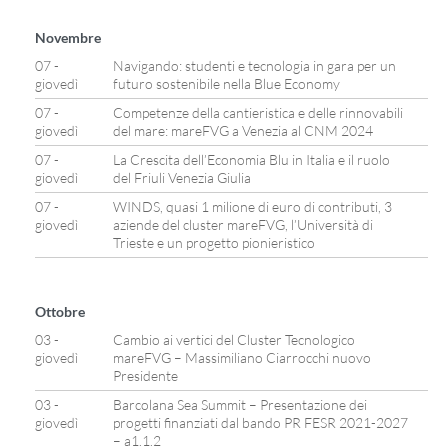
Novembre
07 -
Navigando: studenti e tecnologia in gara per un
giovedì
futuro sostenibile nella Blue Economy
07 -
Competenze della cantieristica e delle rinnovabili
giovedì
del mare: mareFVG a Venezia al CNM 2024
07 -
La Crescita dell’Economia Blu in Italia e il ruolo
giovedì
del Friuli Venezia Giulia
07 -
WINDS, quasi 1 milione di euro di contributi, 3
giovedì
aziende del cluster mareFVG, l’Università di
Trieste e un progetto pionieristico
Ottobre
03 -
Cambio ai vertici del Cluster Tecnologico
giovedì
mareFVG – Massimiliano Ciarrocchi nuovo
Presidente
03 -
Barcolana Sea Summit – Presentazione dei
giovedì
progetti finanziati dal bando PR FESR 2021-2027
– a1.1.2