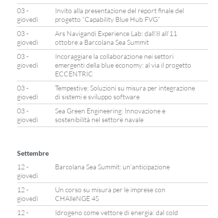
03 -
Invito alla presentazione del report finale del
giovedì
progetto “Capability Blue Hub FVG”
03 -
Ars Navigandi Experience Lab: dall’8 all’11
giovedì
ottobre a Barcolana Sea Summit
03 -
Incoraggiare la collaborazione nei settori
giovedì
emergenti della blue economy: al via il progetto
ECCENTRIC
03 -
Tempestive: Soluzioni su misura per integrazione
giovedì
di sistemi e sviluppo software
03 -
Sea Green Engineering: Innovazione e
giovedì
sostenibilità nel settore navale
Settembre
12 -
Barcolana Sea Summit: un’anticipazione
giovedì
12 -
Un corso su misura per le imprese con
giovedì
CHAlleNGE 4S
12 -
Idrogeno come vettore di energia: dal cold